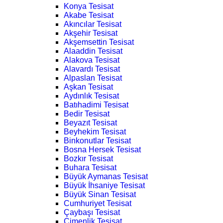
Konya Tesisat
Akabe Tesisat
Akıncılar Tesisat
Akşehir Tesisat
Akşemsettin Tesisat
Alaaddin Tesisat
Alakova Tesisat
Alavardı Tesisat
Alpaslan Tesisat
Aşkan Tesisat
Aydınlık Tesisat
Batıhadimi Tesisat
Bedir Tesisat
Beyazıt Tesisat
Beyhekim Tesisat
Binkonutlar Tesisat
Bosna Hersek Tesisat
Bozkır Tesisat
Buhara Tesisat
Büyük Aymanas Tesisat
Büyük İhsaniye Tesisat
Büyük Sinan Tesisat
Cumhuriyet Tesisat
Çaybaşı Tesisat
Çimenlik Tesisat