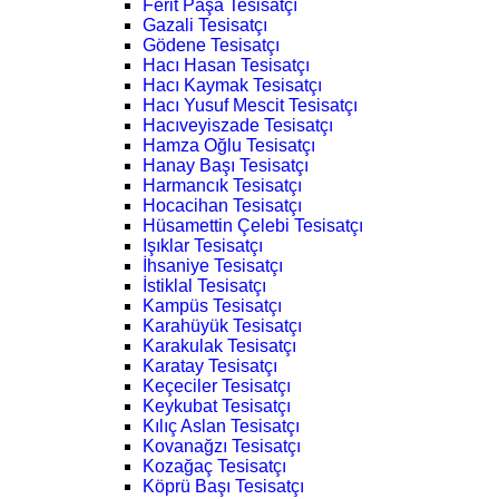
Ferit Paşa Tesisatçı
Gazali Tesisatçı
Gödene Tesisatçı
Hacı Hasan Tesisatçı
Hacı Kaymak Tesisatçı
Hacı Yusuf Mescit Tesisatçı
Hacıveyiszade Tesisatçı
Hamza Oğlu Tesisatçı
Hanay Başı Tesisatçı
Harmancık Tesisatçı
Hocacihan Tesisatçı
Hüsamettin Çelebi Tesisatçı
Işıklar Tesisatçı
İhsaniye Tesisatçı
İstiklal Tesisatçı
Kampüs Tesisatçı
Karahüyük Tesisatçı
Karakulak Tesisatçı
Karatay Tesisatçı
Keçeciler Tesisatçı
Keykubat Tesisatçı
Kılıç Aslan Tesisatçı
Kovanağzı Tesisatçı
Kozağaç Tesisatçı
Köprü Başı Tesisatçı