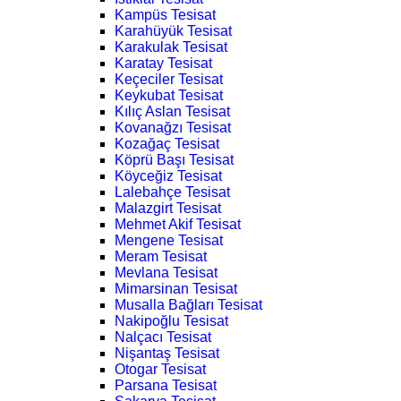
Kampüs Tesisat
Karahüyük Tesisat
Karakulak Tesisat
Karatay Tesisat
Keçeciler Tesisat
Keykubat Tesisat
Kılıç Aslan Tesisat
Kovanağzı Tesisat
Kozağaç Tesisat
Köprü Başı Tesisat
Köyceğiz Tesisat
Lalebahçe Tesisat
Malazgirt Tesisat
Mehmet Akif Tesisat
Mengene Tesisat
Meram Tesisat
Mevlana Tesisat
Mimarsinan Tesisat
Musalla Bağları Tesisat
Nakipoğlu Tesisat
Nalçacı Tesisat
Nişantaş Tesisat
Otogar Tesisat
Parsana Tesisat