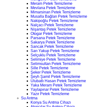
Meram Petek Temizleme
Mevlana Petek Temizleme
Mimarsinan Petek Temizleme
Musalla Bağları Petek Temizleme
Nakipoğlu Petek Temizleme
Nalçacı Petek Temizleme
Nişantaş Petek Temizleme
Otogar Petek Temizleme
Parsana Petek Temizleme
Sakarya Petek Temizleme
Sancak Petek Temizleme
Sarı Yakup Petek Temizleme
Selçuklu Petek Temizleme
Selimiye Petek Temizleme
Selimsultan Petek Temizleme
Sille Petek Temizleme
Şeker Petek Temizleme
Şeyh Şamil Petek Temizleme
Ulubatlı Hasan Petek Temizleme
Yaka Meram Petek Temizleme
Yaylapınar Petek Temizleme
Yazır Petek Temizleme
Su Arıtma
Konya Su Arıtma Cihazı
Akıncılar Su Arıtma Cihazı