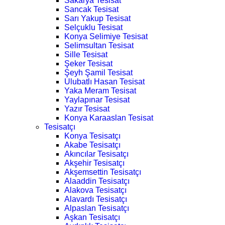
Sakarya Tesisat
Sancak Tesisat
Sarı Yakup Tesisat
Selçuklu Tesisat
Konya Selimiye Tesisat
Selimsultan Tesisat
Sille Tesisat
Şeker Tesisat
Şeyh Şamil Tesisat
Ulubatlı Hasan Tesisat
Yaka Meram Tesisat
Yaylapınar Tesisat
Yazır Tesisat
Konya Karaaslan Tesisat
Tesisatçı
Konya Tesisatçı
Akabe Tesisatçı
Akıncılar Tesisatçı
Akşehir Tesisatçı
Akşemsettin Tesisatçı
Alaaddin Tesisatçı
Alakova Tesisatçı
Alavardı Tesisatçı
Alpaslan Tesisatçı
Aşkan Tesisatçı