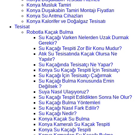
Konya Musluk Tamiri
Konya Duşakabin Tamiri Montajı Fiyatları
Konya Su Arıtma Cihazları
Konya Kalorifer ve Doğalgaz Tesisatı
Tesisat
Robotla Kaçak Bulma
Su Kaçağı Varken Nelerden Uzak Durmak
Gerekir?
Su Kaçağı Tespiti Zor Bir Konu Mudur?
Atık Su Tesisatında Kaçak Olursa Ne
Yapılır?
Su Kaçağında Tesisatçı Ne Yapar?
Konya Su Kaçağı Tespiti İçin Tesisatçı
Su Kaçağı İçin Tesisatçı Çağırmak
Su Kaçağı Bulma Konusunda Emin
Değilsek ?
Suya Nasıl Ulaşıyoruz?
Su Kaçağı Tespit Edildikten Sonra Ne Olur?
Su Kaçağı Bulma Yöntemleri
Su Kaçağı Nasıl Fark Edilir?
Su Kaçağı Nedir?
Konya Kaçak Su Bulma
Konya Kameralı Su Kaçak Tespiti
Konya Su Kaçağı Tespiti