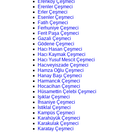
Erenköy Çeşmeci
Erenler Çeşmeci
Erler Çeşmeci
Esenler Çeşmeci
Fatih Çeşmeci
Ferhuniye Çeşmeci
Ferit Paşa Çeşmeci
Gazali Çeşmeci
Gödene Çeşmeci
Hacı Hasan Çeşmeci
Hacı Kaymak Çeşmeci
Hacı Yusuf Mescit Çeşmeci
Hacıveyiszade Çeşmeci
Hamza Oğlu Çeşmeci
Hanay Başı Çeşmeci
Harmancık Çeşmeci
Hocacihan Çeşmeci
Hüsamettin Çelebi Çeşmeci
Işıklar Çeşmeci
İhsaniye Çeşmeci
İstiklal Çeşmeci
Kampüs Çeşmeci
Karahüyük Çeşmeci
Karakulak Çeşmeci
Karatay Çeşmeci