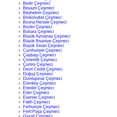
Bedir Çeşmeci
Beyazıt Çeşmeci
Beyhekim Çeşmeci
Binkonutlar Çeşmeci
Bosna Hersek Çeşmeci
Bozkır Çeşmeci
Buhara Çeşmeci
Büyük Aymanas Çeşmeci
Büyük İhsaniye Çeşmeci
Büyük Sinan Çeşmeci
Cumhuriyet Çeşmeci
Çaybaşı Çeşmeci
Çimenlik Çeşmeci
Çumra Çeşmeci
Devri Cedid Çeşmeci
Doğuş Çeşmeci
Dumlupınar Çeşmeci
Erenköy Çeşmeci
Erenler Çeşmeci
Erler Çeşmeci
Esenler Çeşmeci
Fatih Çeşmeci
Ferhuniye Çeşmeci
Ferit Paşa Çeşmeci
Gazali Çeşmeci