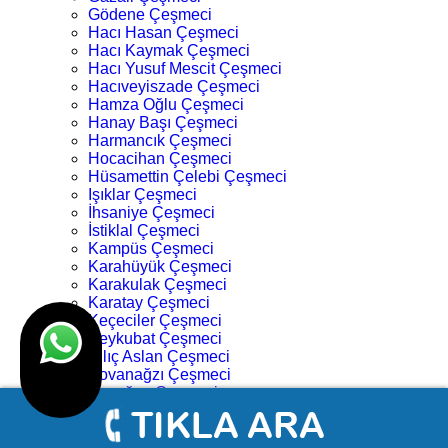
Gödene Çeşmeci
Hacı Hasan Çeşmeci
Hacı Kaymak Çeşmeci
Hacı Yusuf Mescit Çeşmeci
Hacıveyiszade Çeşmeci
Hamza Oğlu Çeşmeci
Hanay Başı Çeşmeci
Harmancık Çeşmeci
Hocacihan Çeşmeci
Hüsamettin Çelebi Çeşmeci
Işıklar Çeşmeci
İhsaniye Çeşmeci
İstiklal Çeşmeci
Kampüs Çeşmeci
Karahüyük Çeşmeci
Karakulak Çeşmeci
Karatay Çeşmeci
Keçeciler Çeşmeci
Keykubat Çeşmeci
Kılıç Aslan Çeşmeci
Kovanağzı Çeşmeci
Kozağaç Çeşmeci
Köprü Başı Çeşmeci
Köyceğiz Çeşmeci
Lalebahçe Çeşmeci