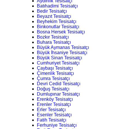
Aydınlık Tesisatçı
Batıhadimi Tesisatçı
Bedir Tesisatçı
Beyazıt Tesisatçı
Beyhekim Tesisatçı
Binkonutlar Tesisatçı
Bosna Hersek Tesisatçı
Bozkır Tesisatçı
Buhara Tesisatçı
Büyük Aymanas Tesisatçı
Büyük İhsaniye Tesisatçı
Büyük Sinan Tesisatçı
Cumhuriyet Tesisatçı
Çaybaşı Tesisatçı
Çimenlik Tesisatçı
Çumra Tesisatçı
Devri Cedid Tesisatçı
Doğuş Tesisatçı
Dumlupınar Tesisatçı
Erenköy Tesisatçı
Erenler Tesisatçı
Erler Tesisatçı
Esenler Tesisatçı
Fatih Tesisatçı
Ferhuniye Tesisatçı