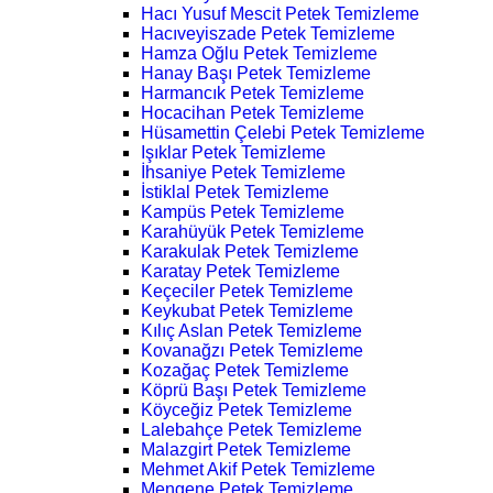
Hacı Yusuf Mescit Petek Temizleme
Hacıveyiszade Petek Temizleme
Hamza Oğlu Petek Temizleme
Hanay Başı Petek Temizleme
Harmancık Petek Temizleme
Hocacihan Petek Temizleme
Hüsamettin Çelebi Petek Temizleme
Işıklar Petek Temizleme
İhsaniye Petek Temizleme
İstiklal Petek Temizleme
Kampüs Petek Temizleme
Karahüyük Petek Temizleme
Karakulak Petek Temizleme
Karatay Petek Temizleme
Keçeciler Petek Temizleme
Keykubat Petek Temizleme
Kılıç Aslan Petek Temizleme
Kovanağzı Petek Temizleme
Kozağaç Petek Temizleme
Köprü Başı Petek Temizleme
Köyceğiz Petek Temizleme
Lalebahçe Petek Temizleme
Malazgirt Petek Temizleme
Mehmet Akif Petek Temizleme
Mengene Petek Temizleme