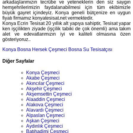
arkadaşlarımızın tecrübe ve yeteneklerin den siz saygın
hemşehrilerimizin faydalanabilmesi için tüm ekibimizle
büyük gayret içindeyiz. Konya geneli bütçenize en uygun
fiyatı firmamız konyatesisat.net vermektedir.
Konya Ecrin Tesisat 20 yıllık alt yapıya sahiptir, Tesisat yapar
ken işçilikten ziyade (işçilik tabiki de çok önemli) ama takım
alet ve edevatlarımızın iyi ve kaliteli olmasına özen
gösteriyoruz..
Konya Bosna Hersek Çeşmeci
Bosna Su Tesisatçısı
Diğer Sayfalar
Konya Çeşmeci
Akabe Çeşmeci
Akıncılar Çeşmeci
Akşehir Çeşmeci
Akşemsettin Çeşmeci
Alaaddin Çeşmeci
Alakova Çeşmeci
Alavardı Çeşmeci
Alpaslan Çeşmeci
Aşkan Çeşmeci
Aydınlık Çeşmeci
Batıhadimi Çeşmeci