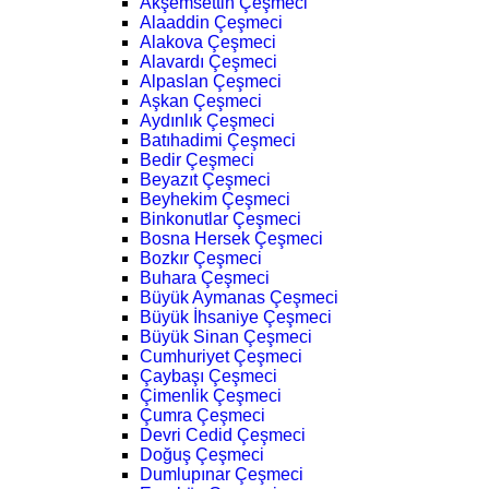
Akşemsettin Çeşmeci
Alaaddin Çeşmeci
Alakova Çeşmeci
Alavardı Çeşmeci
Alpaslan Çeşmeci
Aşkan Çeşmeci
Aydınlık Çeşmeci
Batıhadimi Çeşmeci
Bedir Çeşmeci
Beyazıt Çeşmeci
Beyhekim Çeşmeci
Binkonutlar Çeşmeci
Bosna Hersek Çeşmeci
Bozkır Çeşmeci
Buhara Çeşmeci
Büyük Aymanas Çeşmeci
Büyük İhsaniye Çeşmeci
Büyük Sinan Çeşmeci
Cumhuriyet Çeşmeci
Çaybaşı Çeşmeci
Çimenlik Çeşmeci
Çumra Çeşmeci
Devri Cedid Çeşmeci
Doğuş Çeşmeci
Dumlupınar Çeşmeci