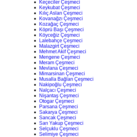
Keçeciler Çeşmeci
Keykubat Çeşmeci
Kılıç Aslan Çeşmeci
Kovanağzı Çeşmeci
Kozağaç Çeşmeci
Köprü Başı Çeşmeci
Köyceğiz Çeşmeci
Lalebahçe Çeşmeci
Malazgirt Çeşmeci
Mehmet Akif Çeşmeci
Mengene Çeşmeci
Meram Çeşmeci
Mevlana Çeşmeci
Mimarsinan Çeşmeci
Musalla Bağları Çeşmeci
Nakipoğlu Çeşmeci
Nalçacı Çeşmeci
Nişantaş Çeşmeci
Otogar Çeşmeci
Parsana Çeşmeci
Sakarya Çeşmeci
Sancak Çeşmeci
Sarı Yakup Çeşmeci
Selçuklu Çeşmeci
Selimiye Çeşmeci