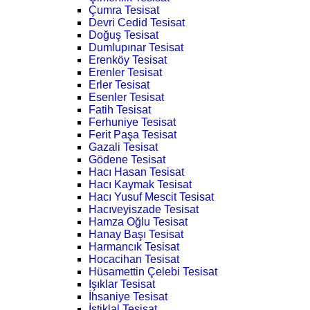
Çumra Tesisat
Devri Cedid Tesisat
Doğuş Tesisat
Dumlupınar Tesisat
Erenköy Tesisat
Erenler Tesisat
Erler Tesisat
Esenler Tesisat
Fatih Tesisat
Ferhuniye Tesisat
Ferit Paşa Tesisat
Gazali Tesisat
Gödene Tesisat
Hacı Hasan Tesisat
Hacı Kaymak Tesisat
Hacı Yusuf Mescit Tesisat
Hacıveyiszade Tesisat
Hamza Oğlu Tesisat
Hanay Başı Tesisat
Harmancık Tesisat
Hocacihan Tesisat
Hüsamettin Çelebi Tesisat
Işıklar Tesisat
İhsaniye Tesisat
İstiklal Tesisat