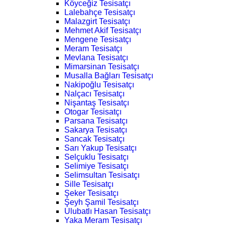
Köyceğiz Tesisatçı
Lalebahçe Tesisatçı
Malazgirt Tesisatçı
Mehmet Akif Tesisatçı
Mengene Tesisatçı
Meram Tesisatçı
Mevlana Tesisatçı
Mimarsinan Tesisatçı
Musalla Bağları Tesisatçı
Nakipoğlu Tesisatçı
Nalçacı Tesisatçı
Nişantaş Tesisatçı
Otogar Tesisatçı
Parsana Tesisatçı
Sakarya Tesisatçı
Sancak Tesisatçı
Sarı Yakup Tesisatçı
Selçuklu Tesisatçı
Selimiye Tesisatçı
Selimsultan Tesisatçı
Sille Tesisatçı
Şeker Tesisatçı
Şeyh Şamil Tesisatçı
Ulubatlı Hasan Tesisatçı
Yaka Meram Tesisatçı