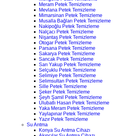
Meram Petek Temizleme
Mevlana Petek Temizleme
Mimarsinan Petek Temizleme
Musalla Bağları Petek Temizleme
Nakipoğlu Petek Temizleme
Nalçacı Petek Temizleme
Nişantaş Petek Temizleme
Otogar Petek Temizleme
Parsana Petek Temizleme
Sakarya Petek Temizleme
Sancak Petek Temizleme
Sarı Yakup Petek Temizleme
Selçuklu Petek Temizleme
Selimiye Petek Temizleme
Selimsultan Petek Temizleme
Sille Petek Temizleme
Şeker Petek Temizleme
Şeyh Şamil Petek Temizleme
Ulubatlı Hasan Petek Temizleme
Yaka Meram Petek Temizleme
Yaylapınar Petek Temizleme
Yazır Petek Temizleme
Su Arıtma
Konya Su Arıtma Cihazı
Akıncılar Su Arıtma Cihazı