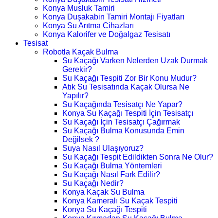
Konya Musluk Tamiri
Konya Duşakabin Tamiri Montajı Fiyatları
Konya Su Arıtma Cihazları
Konya Kalorifer ve Doğalgaz Tesisatı
Tesisat
Robotla Kaçak Bulma
Su Kaçağı Varken Nelerden Uzak Durmak
Gerekir?
Su Kaçağı Tespiti Zor Bir Konu Mudur?
Atık Su Tesisatında Kaçak Olursa Ne
Yapılır?
Su Kaçağında Tesisatçı Ne Yapar?
Konya Su Kaçağı Tespiti İçin Tesisatçı
Su Kaçağı İçin Tesisatçı Çağırmak
Su Kaçağı Bulma Konusunda Emin
Değilsek ?
Suya Nasıl Ulaşıyoruz?
Su Kaçağı Tespit Edildikten Sonra Ne Olur?
Su Kaçağı Bulma Yöntemleri
Su Kaçağı Nasıl Fark Edilir?
Su Kaçağı Nedir?
Konya Kaçak Su Bulma
Konya Kameralı Su Kaçak Tespiti
Konya Su Kaçağı Tespiti