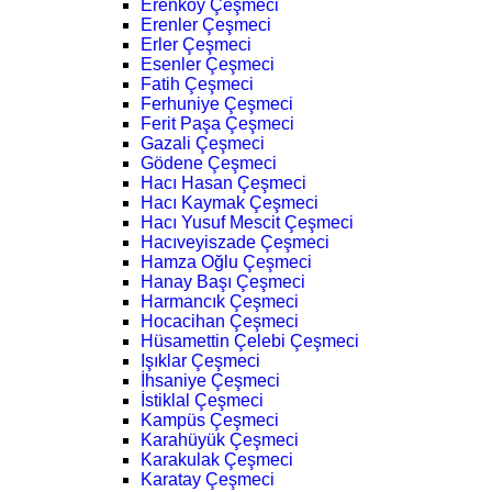
Erenköy Çeşmeci
Erenler Çeşmeci
Erler Çeşmeci
Esenler Çeşmeci
Fatih Çeşmeci
Ferhuniye Çeşmeci
Ferit Paşa Çeşmeci
Gazali Çeşmeci
Gödene Çeşmeci
Hacı Hasan Çeşmeci
Hacı Kaymak Çeşmeci
Hacı Yusuf Mescit Çeşmeci
Hacıveyiszade Çeşmeci
Hamza Oğlu Çeşmeci
Hanay Başı Çeşmeci
Harmancık Çeşmeci
Hocacihan Çeşmeci
Hüsamettin Çelebi Çeşmeci
Işıklar Çeşmeci
İhsaniye Çeşmeci
İstiklal Çeşmeci
Kampüs Çeşmeci
Karahüyük Çeşmeci
Karakulak Çeşmeci
Karatay Çeşmeci