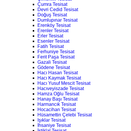
Çumra Tesisat
Devri Cedid Tesisat
Doğuş Tesisat
Dumlupınar Tesisat
Erenköy Tesisat
Erenler Tesisat
Erler Tesisat
Esenler Tesisat
Fatih Tesisat
Ferhuniye Tesisat
Ferit Paşa Tesisat
Gazali Tesisat
Gödene Tesisat
Hacı Hasan Tesisat
Hacı Kaymak Tesisat
Hacı Yusuf Mescit Tesisat
Hacıveyiszade Tesisat
Hamza Oğlu Tesisat
Hanay Başı Tesisat
Harmancık Tesisat
Hocacihan Tesisat
Hüsamettin Çelebi Tesisat
Işıklar Tesisat
İhsaniye Tesisat
İstiklal Tesisat