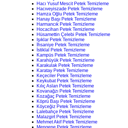
Hacı Yusuf Mescit Petek Temizleme
Hacıveyiszade Petek Temizleme
Hamza Oğlu Petek Temizleme
Hanay Başı Petek Temizleme
Harmancık Petek Temizleme
Hocacihan Petek Temizleme
Hüsamettin Çelebi Petek Temizleme
Işıklar Petek Temizleme
İhsaniye Petek Temizleme
İstiklal Petek Temizleme
Kampüs Petek Temizleme
Karahüyük Petek Temizleme
Karakulak Petek Temizleme
Karatay Petek Temizleme
Keçeciler Petek Temizleme
Keykubat Petek Temizleme
Kılıç Aslan Petek Temizleme
Kovanağzı Petek Temizleme
Kozağaç Petek Temizleme
Köprü Başı Petek Temizleme
Köyceğiz Petek Temizleme
Lalebahçe Petek Temizleme
Malazgirt Petek Temizleme
Mehmet Akif Petek Temizleme
Mengene Petek Temizleme