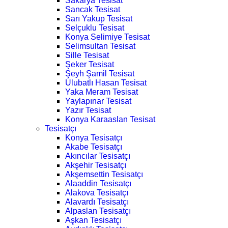
Sakarya Tesisat
Sancak Tesisat
Sarı Yakup Tesisat
Selçuklu Tesisat
Konya Selimiye Tesisat
Selimsultan Tesisat
Sille Tesisat
Şeker Tesisat
Şeyh Şamil Tesisat
Ulubatlı Hasan Tesisat
Yaka Meram Tesisat
Yaylapınar Tesisat
Yazır Tesisat
Konya Karaaslan Tesisat
Tesisatçı
Konya Tesisatçı
Akabe Tesisatçı
Akıncılar Tesisatçı
Akşehir Tesisatçı
Akşemsettin Tesisatçı
Alaaddin Tesisatçı
Alakova Tesisatçı
Alavardı Tesisatçı
Alpaslan Tesisatçı
Aşkan Tesisatçı