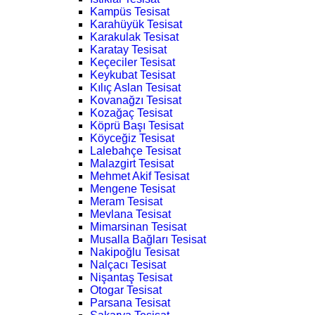
Kampüs Tesisat
Karahüyük Tesisat
Karakulak Tesisat
Karatay Tesisat
Keçeciler Tesisat
Keykubat Tesisat
Kılıç Aslan Tesisat
Kovanağzı Tesisat
Kozağaç Tesisat
Köprü Başı Tesisat
Köyceğiz Tesisat
Lalebahçe Tesisat
Malazgirt Tesisat
Mehmet Akif Tesisat
Mengene Tesisat
Meram Tesisat
Mevlana Tesisat
Mimarsinan Tesisat
Musalla Bağları Tesisat
Nakipoğlu Tesisat
Nalçacı Tesisat
Nişantaş Tesisat
Otogar Tesisat
Parsana Tesisat