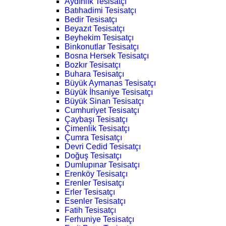
Aydınlık Tesisatçı
Batıhadimi Tesisatçı
Bedir Tesisatçı
Beyazıt Tesisatçı
Beyhekim Tesisatçı
Binkonutlar Tesisatçı
Bosna Hersek Tesisatçı
Bozkır Tesisatçı
Buhara Tesisatçı
Büyük Aymanas Tesisatçı
Büyük İhsaniye Tesisatçı
Büyük Sinan Tesisatçı
Cumhuriyet Tesisatçı
Çaybaşı Tesisatçı
Çimenlik Tesisatçı
Çumra Tesisatçı
Devri Cedid Tesisatçı
Doğuş Tesisatçı
Dumlupınar Tesisatçı
Erenköy Tesisatçı
Erenler Tesisatçı
Erler Tesisatçı
Esenler Tesisatçı
Fatih Tesisatçı
Ferhuniye Tesisatçı