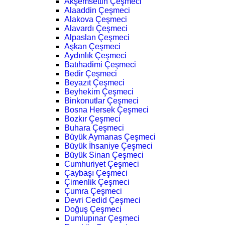
Akşemsettin Çeşmeci
Alaaddin Çeşmeci
Alakova Çeşmeci
Alavardı Çeşmeci
Alpaslan Çeşmeci
Aşkan Çeşmeci
Aydınlık Çeşmeci
Batıhadimi Çeşmeci
Bedir Çeşmeci
Beyazıt Çeşmeci
Beyhekim Çeşmeci
Binkonutlar Çeşmeci
Bosna Hersek Çeşmeci
Bozkır Çeşmeci
Buhara Çeşmeci
Büyük Aymanas Çeşmeci
Büyük İhsaniye Çeşmeci
Büyük Sinan Çeşmeci
Cumhuriyet Çeşmeci
Çaybaşı Çeşmeci
Çimenlik Çeşmeci
Çumra Çeşmeci
Devri Cedid Çeşmeci
Doğuş Çeşmeci
Dumlupınar Çeşmeci