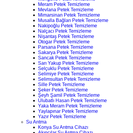
Meram Petek Temizleme
Mevlana Petek Temizleme
Mimarsinan Petek Temizleme
Musalla Bağları Petek Temizleme
Nakipoğlu Petek Temizleme
Nalçacı Petek Temizleme
Nişantaş Petek Temizleme
Otogar Petek Temizleme
Parsana Petek Temizleme
Sakarya Petek Temizleme
Sancak Petek Temizleme
Sarı Yakup Petek Temizleme
Selçuklu Petek Temizleme
Selimiye Petek Temizleme
Selimsultan Petek Temizleme
Sille Petek Temizleme
Şeker Petek Temizleme
Şeyh Şamil Petek Temizleme
Ulubatlı Hasan Petek Temizleme
Yaka Meram Petek Temizleme
Yaylapınar Petek Temizleme
Yazır Petek Temizleme
Su Arıtma
Konya Su Arıtma Cihazı
Akıncılar Su Arıtma Cihazı