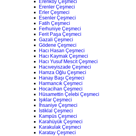
Erenköy Çeşmeci
Erenler Çeşmeci
Erler Çeşmeci
Esenler Çeşmeci
Fatih Çeşmeci
Ferhuniye Çeşmeci
Ferit Paşa Çeşmeci
Gazali Çeşmeci
Gödene Çeşmeci
Hacı Hasan Çeşmeci
Hacı Kaymak Çeşmeci
Hacı Yusuf Mescit Çeşmeci
Hacıveyiszade Çeşmeci
Hamza Oğlu Çeşmeci
Hanay Başı Çeşmeci
Harmancık Çeşmeci
Hocacihan Çeşmeci
Hüsamettin Çelebi Çeşmeci
Işıklar Çeşmeci
İhsaniye Çeşmeci
İstiklal Çeşmeci
Kampüs Çeşmeci
Karahüyük Çeşmeci
Karakulak Çeşmeci
Karatay Çeşmeci