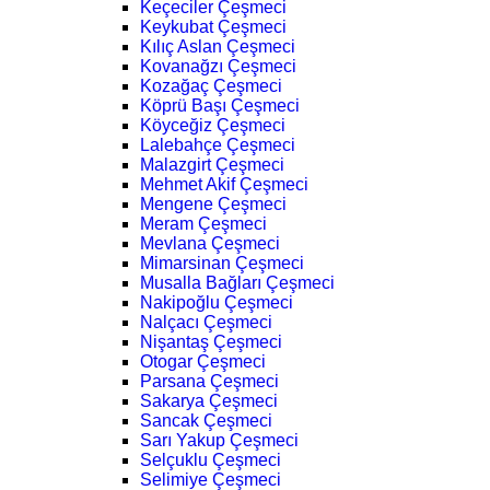
Keçeciler Çeşmeci
Keykubat Çeşmeci
Kılıç Aslan Çeşmeci
Kovanağzı Çeşmeci
Kozağaç Çeşmeci
Köprü Başı Çeşmeci
Köyceğiz Çeşmeci
Lalebahçe Çeşmeci
Malazgirt Çeşmeci
Mehmet Akif Çeşmeci
Mengene Çeşmeci
Meram Çeşmeci
Mevlana Çeşmeci
Mimarsinan Çeşmeci
Musalla Bağları Çeşmeci
Nakipoğlu Çeşmeci
Nalçacı Çeşmeci
Nişantaş Çeşmeci
Otogar Çeşmeci
Parsana Çeşmeci
Sakarya Çeşmeci
Sancak Çeşmeci
Sarı Yakup Çeşmeci
Selçuklu Çeşmeci
Selimiye Çeşmeci