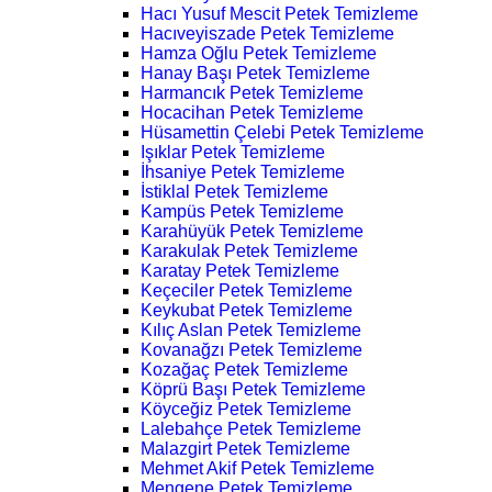
Hacı Yusuf Mescit Petek Temizleme
Hacıveyiszade Petek Temizleme
Hamza Oğlu Petek Temizleme
Hanay Başı Petek Temizleme
Harmancık Petek Temizleme
Hocacihan Petek Temizleme
Hüsamettin Çelebi Petek Temizleme
Işıklar Petek Temizleme
İhsaniye Petek Temizleme
İstiklal Petek Temizleme
Kampüs Petek Temizleme
Karahüyük Petek Temizleme
Karakulak Petek Temizleme
Karatay Petek Temizleme
Keçeciler Petek Temizleme
Keykubat Petek Temizleme
Kılıç Aslan Petek Temizleme
Kovanağzı Petek Temizleme
Kozağaç Petek Temizleme
Köprü Başı Petek Temizleme
Köyceğiz Petek Temizleme
Lalebahçe Petek Temizleme
Malazgirt Petek Temizleme
Mehmet Akif Petek Temizleme
Mengene Petek Temizleme