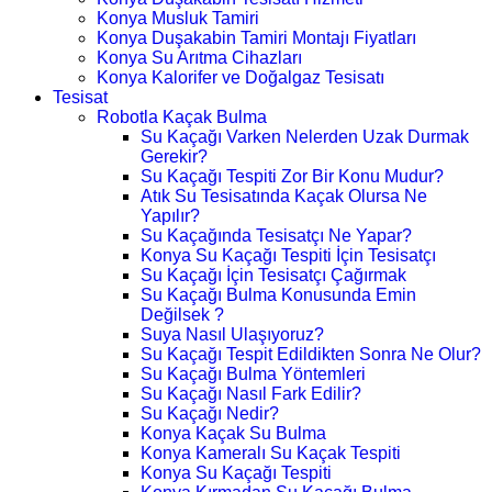
Konya Musluk Tamiri
Konya Duşakabin Tamiri Montajı Fiyatları
Konya Su Arıtma Cihazları
Konya Kalorifer ve Doğalgaz Tesisatı
Tesisat
Robotla Kaçak Bulma
Su Kaçağı Varken Nelerden Uzak Durmak
Gerekir?
Su Kaçağı Tespiti Zor Bir Konu Mudur?
Atık Su Tesisatında Kaçak Olursa Ne
Yapılır?
Su Kaçağında Tesisatçı Ne Yapar?
Konya Su Kaçağı Tespiti İçin Tesisatçı
Su Kaçağı İçin Tesisatçı Çağırmak
Su Kaçağı Bulma Konusunda Emin
Değilsek ?
Suya Nasıl Ulaşıyoruz?
Su Kaçağı Tespit Edildikten Sonra Ne Olur?
Su Kaçağı Bulma Yöntemleri
Su Kaçağı Nasıl Fark Edilir?
Su Kaçağı Nedir?
Konya Kaçak Su Bulma
Konya Kameralı Su Kaçak Tespiti
Konya Su Kaçağı Tespiti