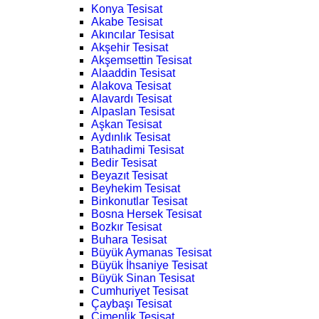
Konya Tesisat
Akabe Tesisat
Akıncılar Tesisat
Akşehir Tesisat
Akşemsettin Tesisat
Alaaddin Tesisat
Alakova Tesisat
Alavardı Tesisat
Alpaslan Tesisat
Aşkan Tesisat
Aydınlık Tesisat
Batıhadimi Tesisat
Bedir Tesisat
Beyazıt Tesisat
Beyhekim Tesisat
Binkonutlar Tesisat
Bosna Hersek Tesisat
Bozkır Tesisat
Buhara Tesisat
Büyük Aymanas Tesisat
Büyük İhsaniye Tesisat
Büyük Sinan Tesisat
Cumhuriyet Tesisat
Çaybaşı Tesisat
Çimenlik Tesisat