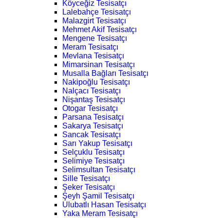
Köyceğiz Tesisatçı
Lalebahçe Tesisatçı
Malazgirt Tesisatçı
Mehmet Akif Tesisatçı
Mengene Tesisatçı
Meram Tesisatçı
Mevlana Tesisatçı
Mimarsinan Tesisatçı
Musalla Bağları Tesisatçı
Nakipoğlu Tesisatçı
Nalçacı Tesisatçı
Nişantaş Tesisatçı
Otogar Tesisatçı
Parsana Tesisatçı
Sakarya Tesisatçı
Sancak Tesisatçı
Sarı Yakup Tesisatçı
Selçuklu Tesisatçı
Selimiye Tesisatçı
Selimsultan Tesisatçı
Sille Tesisatçı
Şeker Tesisatçı
Şeyh Şamil Tesisatçı
Ulubatlı Hasan Tesisatçı
Yaka Meram Tesisatçı