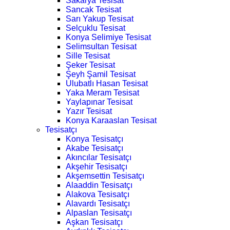
Sakarya Tesisat
Sancak Tesisat
Sarı Yakup Tesisat
Selçuklu Tesisat
Konya Selimiye Tesisat
Selimsultan Tesisat
Sille Tesisat
Şeker Tesisat
Şeyh Şamil Tesisat
Ulubatlı Hasan Tesisat
Yaka Meram Tesisat
Yaylapınar Tesisat
Yazır Tesisat
Konya Karaaslan Tesisat
Tesisatçı
Konya Tesisatçı
Akabe Tesisatçı
Akıncılar Tesisatçı
Akşehir Tesisatçı
Akşemsettin Tesisatçı
Alaaddin Tesisatçı
Alakova Tesisatçı
Alavardı Tesisatçı
Alpaslan Tesisatçı
Aşkan Tesisatçı