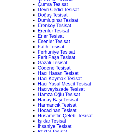
Çumra Tesisat
Devri Cedid Tesisat
Doğuş Tesisat
Dumlupınar Tesisat
Erenköy Tesisat
Erenler Tesisat
Erler Tesisat
Esenler Tesisat
Fatih Tesisat
Ferhuniye Tesisat
Ferit Paşa Tesisat
Gazali Tesisat
Gödene Tesisat
Hacı Hasan Tesisat
Hacı Kaymak Tesisat
Hacı Yusuf Mescit Tesisat
Hacıveyiszade Tesisat
Hamza Oğlu Tesisat
Hanay Başı Tesisat
Harmancık Tesisat
Hocacihan Tesisat
Hüsamettin Çelebi Tesisat
Işıklar Tesisat
İhsaniye Tesisat
İstiklal Tesisat