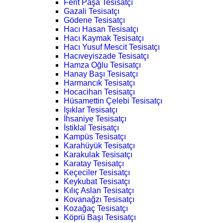
Ferit Paşa Tesisatçı
Gazali Tesisatçı
Gödene Tesisatçı
Hacı Hasan Tesisatçı
Hacı Kaymak Tesisatçı
Hacı Yusuf Mescit Tesisatçı
Hacıveyiszade Tesisatçı
Hamza Oğlu Tesisatçı
Hanay Başı Tesisatçı
Harmancık Tesisatçı
Hocacihan Tesisatçı
Hüsamettin Çelebi Tesisatçı
Işıklar Tesisatçı
İhsaniye Tesisatçı
İstiklal Tesisatçı
Kampüs Tesisatçı
Karahüyük Tesisatçı
Karakulak Tesisatçı
Karatay Tesisatçı
Keçeciler Tesisatçı
Keykubat Tesisatçı
Kılıç Aslan Tesisatçı
Kovanağzı Tesisatçı
Kozağaç Tesisatçı
Köprü Başı Tesisatçı