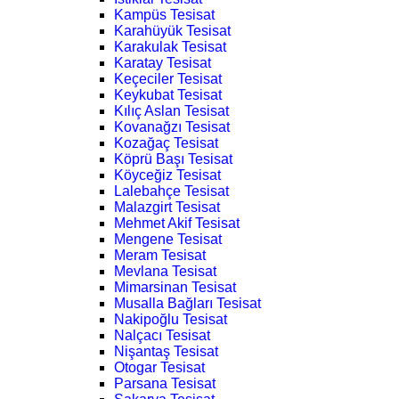
Kampüs Tesisat
Karahüyük Tesisat
Karakulak Tesisat
Karatay Tesisat
Keçeciler Tesisat
Keykubat Tesisat
Kılıç Aslan Tesisat
Kovanağzı Tesisat
Kozağaç Tesisat
Köprü Başı Tesisat
Köyceğiz Tesisat
Lalebahçe Tesisat
Malazgirt Tesisat
Mehmet Akif Tesisat
Mengene Tesisat
Meram Tesisat
Mevlana Tesisat
Mimarsinan Tesisat
Musalla Bağları Tesisat
Nakipoğlu Tesisat
Nalçacı Tesisat
Nişantaş Tesisat
Otogar Tesisat
Parsana Tesisat