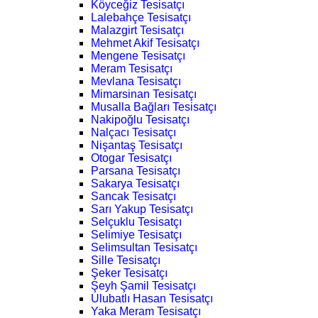
Köyceğiz Tesisatçı
Lalebahçe Tesisatçı
Malazgirt Tesisatçı
Mehmet Akif Tesisatçı
Mengene Tesisatçı
Meram Tesisatçı
Mevlana Tesisatçı
Mimarsinan Tesisatçı
Musalla Bağları Tesisatçı
Nakipoğlu Tesisatçı
Nalçacı Tesisatçı
Nişantaş Tesisatçı
Otogar Tesisatçı
Parsana Tesisatçı
Sakarya Tesisatçı
Sancak Tesisatçı
Sarı Yakup Tesisatçı
Selçuklu Tesisatçı
Selimiye Tesisatçı
Selimsultan Tesisatçı
Sille Tesisatçı
Şeker Tesisatçı
Şeyh Şamil Tesisatçı
Ulubatlı Hasan Tesisatçı
Yaka Meram Tesisatçı