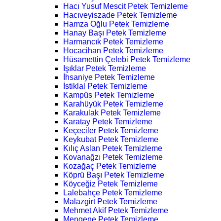
Hacı Yusuf Mescit Petek Temizleme
Hacıveyiszade Petek Temizleme
Hamza Oğlu Petek Temizleme
Hanay Başı Petek Temizleme
Harmancık Petek Temizleme
Hocacihan Petek Temizleme
Hüsamettin Çelebi Petek Temizleme
Işıklar Petek Temizleme
İhsaniye Petek Temizleme
İstiklal Petek Temizleme
Kampüs Petek Temizleme
Karahüyük Petek Temizleme
Karakulak Petek Temizleme
Karatay Petek Temizleme
Keçeciler Petek Temizleme
Keykubat Petek Temizleme
Kılıç Aslan Petek Temizleme
Kovanağzı Petek Temizleme
Kozağaç Petek Temizleme
Köprü Başı Petek Temizleme
Köyceğiz Petek Temizleme
Lalebahçe Petek Temizleme
Malazgirt Petek Temizleme
Mehmet Akif Petek Temizleme
Mengene Petek Temizleme