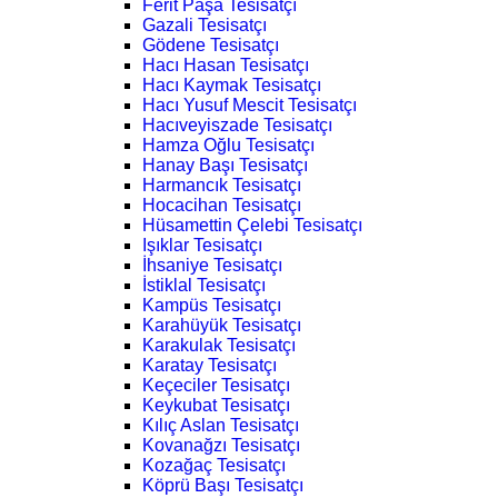
Ferit Paşa Tesisatçı
Gazali Tesisatçı
Gödene Tesisatçı
Hacı Hasan Tesisatçı
Hacı Kaymak Tesisatçı
Hacı Yusuf Mescit Tesisatçı
Hacıveyiszade Tesisatçı
Hamza Oğlu Tesisatçı
Hanay Başı Tesisatçı
Harmancık Tesisatçı
Hocacihan Tesisatçı
Hüsamettin Çelebi Tesisatçı
Işıklar Tesisatçı
İhsaniye Tesisatçı
İstiklal Tesisatçı
Kampüs Tesisatçı
Karahüyük Tesisatçı
Karakulak Tesisatçı
Karatay Tesisatçı
Keçeciler Tesisatçı
Keykubat Tesisatçı
Kılıç Aslan Tesisatçı
Kovanağzı Tesisatçı
Kozağaç Tesisatçı
Köprü Başı Tesisatçı