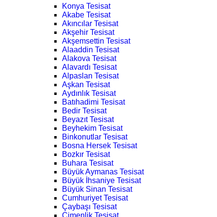
Konya Tesisat
Akabe Tesisat
Akıncılar Tesisat
Akşehir Tesisat
Akşemsettin Tesisat
Alaaddin Tesisat
Alakova Tesisat
Alavardı Tesisat
Alpaslan Tesisat
Aşkan Tesisat
Aydınlık Tesisat
Batıhadimi Tesisat
Bedir Tesisat
Beyazıt Tesisat
Beyhekim Tesisat
Binkonutlar Tesisat
Bosna Hersek Tesisat
Bozkır Tesisat
Buhara Tesisat
Büyük Aymanas Tesisat
Büyük İhsaniye Tesisat
Büyük Sinan Tesisat
Cumhuriyet Tesisat
Çaybaşı Tesisat
Çimenlik Tesisat