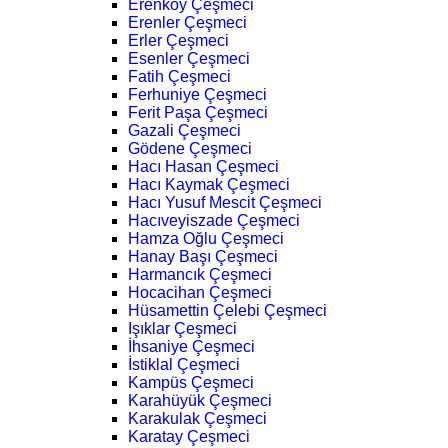
Erenköy Çeşmeci
Erenler Çeşmeci
Erler Çeşmeci
Esenler Çeşmeci
Fatih Çeşmeci
Ferhuniye Çeşmeci
Ferit Paşa Çeşmeci
Gazali Çeşmeci
Gödene Çeşmeci
Hacı Hasan Çeşmeci
Hacı Kaymak Çeşmeci
Hacı Yusuf Mescit Çeşmeci
Hacıveyiszade Çeşmeci
Hamza Oğlu Çeşmeci
Hanay Başı Çeşmeci
Harmancık Çeşmeci
Hocacihan Çeşmeci
Hüsamettin Çelebi Çeşmeci
Işıklar Çeşmeci
İhsaniye Çeşmeci
İstiklal Çeşmeci
Kampüs Çeşmeci
Karahüyük Çeşmeci
Karakulak Çeşmeci
Karatay Çeşmeci