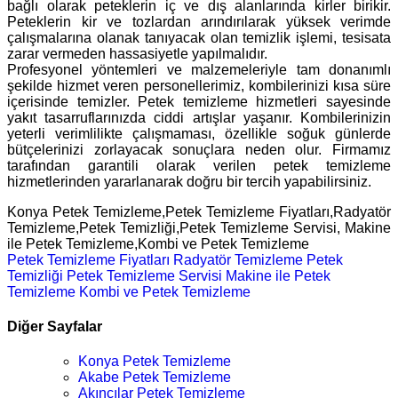
bağlı olarak peteklerin iç ve dış alanlarında kirler birikir.
Peteklerin kir ve tozlardan arındırılarak yüksek verimde
çalışmalarına olanak tanıyacak olan temizlik işlemi, tesisata
zarar vermeden hassasiyetle yapılmalıdır.
Profesyonel yöntemleri ve malzemeleriyle tam donanımlı
şekilde hizmet veren personellerimiz, kombilerinizi kısa süre
içerisinde temizler. Petek temizleme hizmetleri sayesinde
yakıt tasarruflarınızda ciddi artışlar yaşanır. Kombilerinizin
yeterli verimlilikte çalışmaması, özellikle soğuk günlerde
bütçelerinizi zorlayacak sonuçlara neden olur. Firmamız
tarafından garantili olarak verilen petek temizleme
hizmetlerinden yararlanarak doğru bir tercih yapabilirsiniz.
Konya Petek Temizleme,Petek Temizleme Fiyatları,Radyatör
Temizleme,Petek Temizliği,Petek Temizleme Servisi, Makine
ile Petek Temizleme,Kombi ve Petek Temizleme
Petek Temizleme Fiyatları
Radyatör Temizleme
Petek
Temizliği
Petek Temizleme Servisi
Makine ile Petek
Temizleme
Kombi ve Petek Temizleme
Diğer Sayfalar
Konya Petek Temizleme
Akabe Petek Temizleme
Akıncılar Petek Temizleme