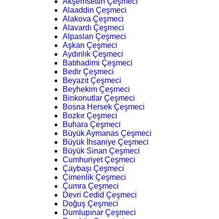
Akşemsettin Çeşmeci
Alaaddin Çeşmeci
Alakova Çeşmeci
Alavardı Çeşmeci
Alpaslan Çeşmeci
Aşkan Çeşmeci
Aydınlık Çeşmeci
Batıhadimi Çeşmeci
Bedir Çeşmeci
Beyazıt Çeşmeci
Beyhekim Çeşmeci
Binkonutlar Çeşmeci
Bosna Hersek Çeşmeci
Bozkır Çeşmeci
Buhara Çeşmeci
Büyük Aymanas Çeşmeci
Büyük İhsaniye Çeşmeci
Büyük Sinan Çeşmeci
Cumhuriyet Çeşmeci
Çaybaşı Çeşmeci
Çimenlik Çeşmeci
Çumra Çeşmeci
Devri Cedid Çeşmeci
Doğuş Çeşmeci
Dumlupınar Çeşmeci