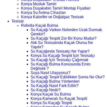
Konya Musluk Tamiri
Konya Duşakabin Tamiri Montajı Fiyatları
Konya Su Arıtma Cihazları
Konya Kalorifer ve Doğalgaz Tesisatı
Tesisat
Robotla Kaçak Bulma
Su Kaçağı Varken Nelerden Uzak Durmak
Gerekir?
Su Kaçağı Tespiti Zor Bir Konu Mudur?
Atık Su Tesisatında Kaçak Olursa Ne
Yapılır?
Su Kaçağında Tesisatçı Ne Yapar?
Konya Su Kaçağı Tespiti İçin Tesisatçı
Su Kaçağı İçin Tesisatçı Çağırmak
Su Kaçağı Bulma Konusunda Emin
Değilsek ?
Suya Nasıl Ulaşıyoruz?
Su Kaçağı Tespit Edildikten Sonra Ne Olur?
Su Kaçağı Bulma Yöntemleri
Su Kaçağı Nasıl Fark Edilir?
Su Kaçağı Nedir?
Konya Kaçak Su Bulma
Konya Kameralı Su Kaçak Tespiti
Konya Su Kaçağı Tespiti