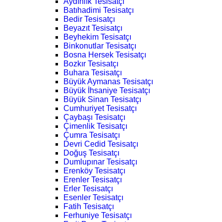
Aydınlık Tesisatçı
Batıhadimi Tesisatçı
Bedir Tesisatçı
Beyazıt Tesisatçı
Beyhekim Tesisatçı
Binkonutlar Tesisatçı
Bosna Hersek Tesisatçı
Bozkır Tesisatçı
Buhara Tesisatçı
Büyük Aymanas Tesisatçı
Büyük İhsaniye Tesisatçı
Büyük Sinan Tesisatçı
Cumhuriyet Tesisatçı
Çaybaşı Tesisatçı
Çimenlik Tesisatçı
Çumra Tesisatçı
Devri Cedid Tesisatçı
Doğuş Tesisatçı
Dumlupınar Tesisatçı
Erenköy Tesisatçı
Erenler Tesisatçı
Erler Tesisatçı
Esenler Tesisatçı
Fatih Tesisatçı
Ferhuniye Tesisatçı