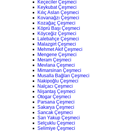
Keçeciler Çeşmeci
Keykubat Çeşmeci
Kılıç Aslan Çeşmeci
Kovanağzı Çeşmeci
Kozağaç Çeşmeci
Köprü Başı Çeşmeci
Köyceğiz Çeşmeci
Lalebahçe Çeşmeci
Malazgirt Çeşmeci
Mehmet Akif Çeşmeci
Mengene Çeşmeci
Meram Çeşmeci
Mevlana Çeşmeci
Mimarsinan Çeşmeci
Musalla Bağları Çeşmeci
Nakipoğlu Çeşmeci
Nalçacı Çeşmeci
Nişantaş Çeşmeci
Otogar Çeşmeci
Parsana Çeşmeci
Sakarya Çeşmeci
Sancak Çeşmeci
Sarı Yakup Çeşmeci
Selçuklu Çeşmeci
Selimiye Çeşmeci