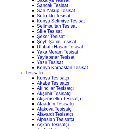
Sakarya Tesisat
Sancak Tesisat
Sarı Yakup Tesisat
Selçuklu Tesisat
Konya Selimiye Tesisat
Selimsultan Tesisat
Sille Tesisat
Şeker Tesisat
Şeyh Şamil Tesisat
Ulubatlı Hasan Tesisat
Yaka Meram Tesisat
Yaylapınar Tesisat
Yazır Tesisat
Konya Karaaslan Tesisat
Tesisatçı
Konya Tesisatçı
Akabe Tesisatçı
Akıncılar Tesisatçı
Akşehir Tesisatçı
Akşemsettin Tesisatçı
Alaaddin Tesisatçı
Alakova Tesisatçı
Alavardı Tesisatçı
Alpaslan Tesisatçı
Aşkan Tesisatçı