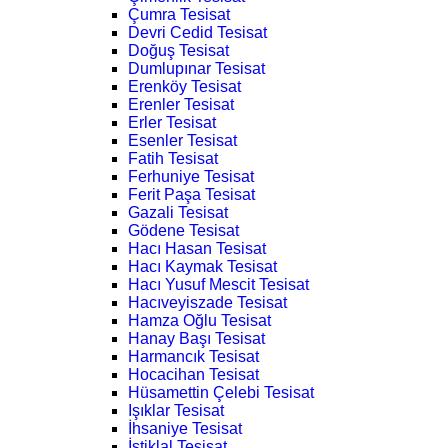
Çumra Tesisat
Devri Cedid Tesisat
Doğuş Tesisat
Dumlupınar Tesisat
Erenköy Tesisat
Erenler Tesisat
Erler Tesisat
Esenler Tesisat
Fatih Tesisat
Ferhuniye Tesisat
Ferit Paşa Tesisat
Gazali Tesisat
Gödene Tesisat
Hacı Hasan Tesisat
Hacı Kaymak Tesisat
Hacı Yusuf Mescit Tesisat
Hacıveyiszade Tesisat
Hamza Oğlu Tesisat
Hanay Başı Tesisat
Harmancık Tesisat
Hocacihan Tesisat
Hüsamettin Çelebi Tesisat
Işıklar Tesisat
İhsaniye Tesisat
İstiklal Tesisat