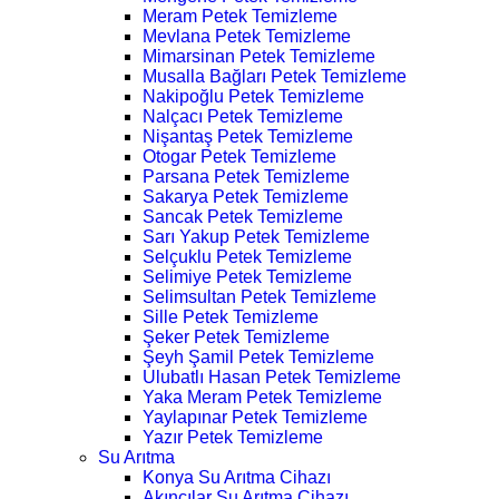
Meram Petek Temizleme
Mevlana Petek Temizleme
Mimarsinan Petek Temizleme
Musalla Bağları Petek Temizleme
Nakipoğlu Petek Temizleme
Nalçacı Petek Temizleme
Nişantaş Petek Temizleme
Otogar Petek Temizleme
Parsana Petek Temizleme
Sakarya Petek Temizleme
Sancak Petek Temizleme
Sarı Yakup Petek Temizleme
Selçuklu Petek Temizleme
Selimiye Petek Temizleme
Selimsultan Petek Temizleme
Sille Petek Temizleme
Şeker Petek Temizleme
Şeyh Şamil Petek Temizleme
Ulubatlı Hasan Petek Temizleme
Yaka Meram Petek Temizleme
Yaylapınar Petek Temizleme
Yazır Petek Temizleme
Su Arıtma
Konya Su Arıtma Cihazı
Akıncılar Su Arıtma Cihazı