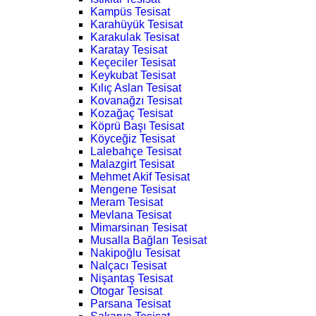
Kampüs Tesisat
Karahüyük Tesisat
Karakulak Tesisat
Karatay Tesisat
Keçeciler Tesisat
Keykubat Tesisat
Kılıç Aslan Tesisat
Kovanağzı Tesisat
Kozağaç Tesisat
Köprü Başı Tesisat
Köyceğiz Tesisat
Lalebahçe Tesisat
Malazgirt Tesisat
Mehmet Akif Tesisat
Mengene Tesisat
Meram Tesisat
Mevlana Tesisat
Mimarsinan Tesisat
Musalla Bağları Tesisat
Nakipoğlu Tesisat
Nalçacı Tesisat
Nişantaş Tesisat
Otogar Tesisat
Parsana Tesisat