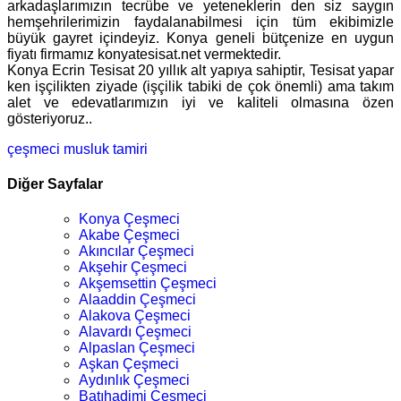
arkadaşlarımızın tecrübe ve yeteneklerin den siz saygın
hemşehrilerimizin faydalanabilmesi için tüm ekibimizle
büyük gayret içindeyiz. Konya geneli bütçenize en uygun
fiyatı firmamız konyatesisat.net vermektedir.
Konya Ecrin Tesisat 20 yıllık alt yapıya sahiptir, Tesisat yapar
ken işçilikten ziyade (işçilik tabiki de çok önemli) ama takım
alet ve edevatlarımızın iyi ve kaliteli olmasına özen
gösteriyoruz..
çeşmeci
musluk tamiri
Diğer Sayfalar
Konya Çeşmeci
Akabe Çeşmeci
Akıncılar Çeşmeci
Akşehir Çeşmeci
Akşemsettin Çeşmeci
Alaaddin Çeşmeci
Alakova Çeşmeci
Alavardı Çeşmeci
Alpaslan Çeşmeci
Aşkan Çeşmeci
Aydınlık Çeşmeci
Batıhadimi Çeşmeci