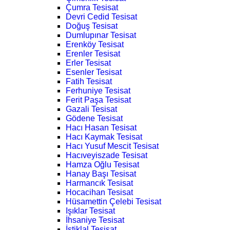
Çumra Tesisat
Devri Cedid Tesisat
Doğuş Tesisat
Dumlupınar Tesisat
Erenköy Tesisat
Erenler Tesisat
Erler Tesisat
Esenler Tesisat
Fatih Tesisat
Ferhuniye Tesisat
Ferit Paşa Tesisat
Gazali Tesisat
Gödene Tesisat
Hacı Hasan Tesisat
Hacı Kaymak Tesisat
Hacı Yusuf Mescit Tesisat
Hacıveyiszade Tesisat
Hamza Oğlu Tesisat
Hanay Başı Tesisat
Harmancık Tesisat
Hocacihan Tesisat
Hüsamettin Çelebi Tesisat
Işıklar Tesisat
İhsaniye Tesisat
İstiklal Tesisat