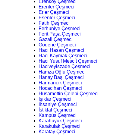
Erenköy Çeşmeci
Erenler Çeşmeci
Erler Çeşmeci
Esenler Çeşmeci
Fatih Çeşmeci
Ferhuniye Çeşmeci
Ferit Paşa Çeşmeci
Gazali Çeşmeci
Gödene Çeşmeci
Hacı Hasan Çeşmeci
Hacı Kaymak Çeşmeci
Hacı Yusuf Mescit Çeşmeci
Hacıveyiszade Çeşmeci
Hamza Oğlu Çeşmeci
Hanay Başı Çeşmeci
Harmancık Çeşmeci
Hocacihan Çeşmeci
Hüsamettin Çelebi Çeşmeci
Işıklar Çeşmeci
İhsaniye Çeşmeci
İstiklal Çeşmeci
Kampüs Çeşmeci
Karahüyük Çeşmeci
Karakulak Çeşmeci
Karatay Çeşmeci