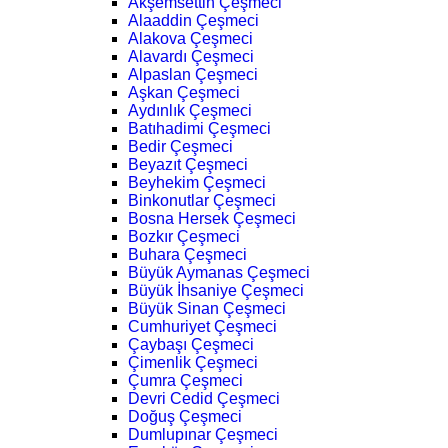
Akşemsettin Çeşmeci
Alaaddin Çeşmeci
Alakova Çeşmeci
Alavardı Çeşmeci
Alpaslan Çeşmeci
Aşkan Çeşmeci
Aydınlık Çeşmeci
Batıhadimi Çeşmeci
Bedir Çeşmeci
Beyazıt Çeşmeci
Beyhekim Çeşmeci
Binkonutlar Çeşmeci
Bosna Hersek Çeşmeci
Bozkır Çeşmeci
Buhara Çeşmeci
Büyük Aymanas Çeşmeci
Büyük İhsaniye Çeşmeci
Büyük Sinan Çeşmeci
Cumhuriyet Çeşmeci
Çaybaşı Çeşmeci
Çimenlik Çeşmeci
Çumra Çeşmeci
Devri Cedid Çeşmeci
Doğuş Çeşmeci
Dumlupınar Çeşmeci