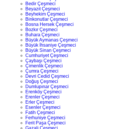
Bedir Çeşmeci
Beyazıt Çeşmeci
Beyhekim Çeşmeci
Binkonutlar Çeşmeci
Bosna Hersek Çeşmeci
Bozkır Çeşmeci
Buhara Çeşmeci
Büyük Aymanas Çeşmeci
Büyük İhsaniye Çeşmeci
Büyük Sinan Çeşmeci
Cumhuriyet Çeşmeci
Çaybaşı Çeşmeci
Çimenlik Çeşmeci
Çumra Çeşmeci
Devri Cedid Çeşmeci
Doğuş Çeşmeci
Dumlupınar Çeşmeci
Erenköy Çeşmeci
Erenler Çeşmeci
Erler Çeşmeci
Esenler Çeşmeci
Fatih Çeşmeci
Ferhuniye Çeşmeci
Ferit Paşa Çeşmeci
Gazali Çeşmeci