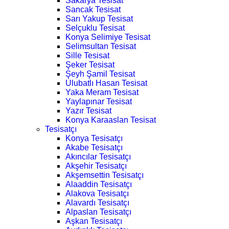
Sakarya Tesisat
Sancak Tesisat
Sarı Yakup Tesisat
Selçuklu Tesisat
Konya Selimiye Tesisat
Selimsultan Tesisat
Sille Tesisat
Şeker Tesisat
Şeyh Şamil Tesisat
Ulubatlı Hasan Tesisat
Yaka Meram Tesisat
Yaylapınar Tesisat
Yazır Tesisat
Konya Karaaslan Tesisat
Tesisatçı
Konya Tesisatçı
Akabe Tesisatçı
Akıncılar Tesisatçı
Akşehir Tesisatçı
Akşemsettin Tesisatçı
Alaaddin Tesisatçı
Alakova Tesisatçı
Alavardı Tesisatçı
Alpaslan Tesisatçı
Aşkan Tesisatçı