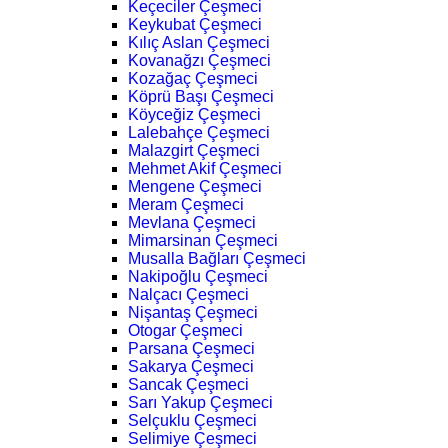
Keçeciler Çeşmeci
Keykubat Çeşmeci
Kılıç Aslan Çeşmeci
Kovanağzı Çeşmeci
Kozağaç Çeşmeci
Köprü Başı Çeşmeci
Köyceğiz Çeşmeci
Lalebahçe Çeşmeci
Malazgirt Çeşmeci
Mehmet Akif Çeşmeci
Mengene Çeşmeci
Meram Çeşmeci
Mevlana Çeşmeci
Mimarsinan Çeşmeci
Musalla Bağları Çeşmeci
Nakipoğlu Çeşmeci
Nalçacı Çeşmeci
Nişantaş Çeşmeci
Otogar Çeşmeci
Parsana Çeşmeci
Sakarya Çeşmeci
Sancak Çeşmeci
Sarı Yakup Çeşmeci
Selçuklu Çeşmeci
Selimiye Çeşmeci