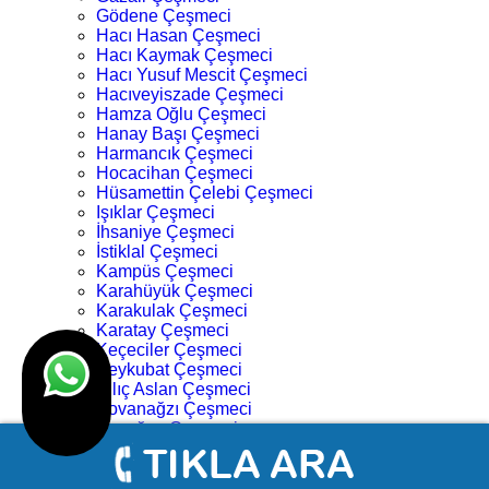
Gödene Çeşmeci
Hacı Hasan Çeşmeci
Hacı Kaymak Çeşmeci
Hacı Yusuf Mescit Çeşmeci
Hacıveyiszade Çeşmeci
Hamza Oğlu Çeşmeci
Hanay Başı Çeşmeci
Harmancık Çeşmeci
Hocacihan Çeşmeci
Hüsamettin Çelebi Çeşmeci
Işıklar Çeşmeci
İhsaniye Çeşmeci
İstiklal Çeşmeci
Kampüs Çeşmeci
Karahüyük Çeşmeci
Karakulak Çeşmeci
Karatay Çeşmeci
Keçeciler Çeşmeci
Keykubat Çeşmeci
Kılıç Aslan Çeşmeci
Kovanağzı Çeşmeci
Kozağaç Çeşmeci
Köprü Başı Çeşmeci
Köyceğiz Çeşmeci
Lalebahçe Çeşmeci