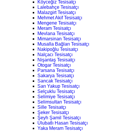
Köyceğiz Tesisatçı
Lalebahçe Tesisatçı
Malazgirt Tesisatçı
Mehmet Akif Tesisatçı
Mengene Tesisatçı
Meram Tesisatçı
Mevlana Tesisatçı
Mimarsinan Tesisatçı
Musalla Bağları Tesisatçı
Nakipoğlu Tesisatçı
Nalçacı Tesisatçı
Nişantaş Tesisatçı
Otogar Tesisatçı
Parsana Tesisatçı
Sakarya Tesisatçı
Sancak Tesisatçı
Sarı Yakup Tesisatçı
Selçuklu Tesisatçı
Selimiye Tesisatçı
Selimsultan Tesisatçı
Sille Tesisatçı
Şeker Tesisatçı
Şeyh Şamil Tesisatçı
Ulubatlı Hasan Tesisatçı
Yaka Meram Tesisatçı