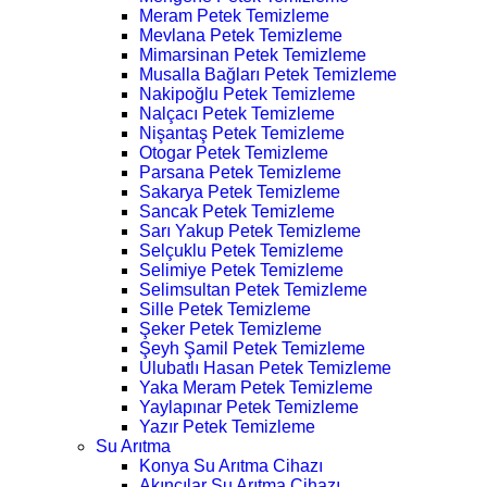
Meram Petek Temizleme
Mevlana Petek Temizleme
Mimarsinan Petek Temizleme
Musalla Bağları Petek Temizleme
Nakipoğlu Petek Temizleme
Nalçacı Petek Temizleme
Nişantaş Petek Temizleme
Otogar Petek Temizleme
Parsana Petek Temizleme
Sakarya Petek Temizleme
Sancak Petek Temizleme
Sarı Yakup Petek Temizleme
Selçuklu Petek Temizleme
Selimiye Petek Temizleme
Selimsultan Petek Temizleme
Sille Petek Temizleme
Şeker Petek Temizleme
Şeyh Şamil Petek Temizleme
Ulubatlı Hasan Petek Temizleme
Yaka Meram Petek Temizleme
Yaylapınar Petek Temizleme
Yazır Petek Temizleme
Su Arıtma
Konya Su Arıtma Cihazı
Akıncılar Su Arıtma Cihazı