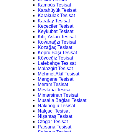
Kampüs Tesisat
Karahüyük Tesisat
Karakulak Tesisat
Karatay Tesisat
Keçeciler Tesisat
Keykubat Tesisat
Kılıç Aslan Tesisat
Kovanağzı Tesisat
Kozağaç Tesisat
Köprü Başı Tesisat
Köyceğiz Tesisat
Lalebahçe Tesisat
Malazgirt Tesisat
Mehmet Akif Tesisat
Mengene Tesisat
Meram Tesisat
Mevlana Tesisat
Mimarsinan Tesisat
Musalla Bağları Tesisat
Nakipoğlu Tesisat
Nalçacı Tesisat
Nişantaş Tesisat
Otogar Tesisat
Parsana Tesisat