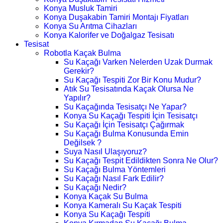
Konya Musluk Tamiri
Konya Duşakabin Tamiri Montajı Fiyatları
Konya Su Arıtma Cihazları
Konya Kalorifer ve Doğalgaz Tesisatı
Tesisat
Robotla Kaçak Bulma
Su Kaçağı Varken Nelerden Uzak Durmak
Gerekir?
Su Kaçağı Tespiti Zor Bir Konu Mudur?
Atık Su Tesisatında Kaçak Olursa Ne
Yapılır?
Su Kaçağında Tesisatçı Ne Yapar?
Konya Su Kaçağı Tespiti İçin Tesisatçı
Su Kaçağı İçin Tesisatçı Çağırmak
Su Kaçağı Bulma Konusunda Emin
Değilsek ?
Suya Nasıl Ulaşıyoruz?
Su Kaçağı Tespit Edildikten Sonra Ne Olur?
Su Kaçağı Bulma Yöntemleri
Su Kaçağı Nasıl Fark Edilir?
Su Kaçağı Nedir?
Konya Kaçak Su Bulma
Konya Kameralı Su Kaçak Tespiti
Konya Su Kaçağı Tespiti