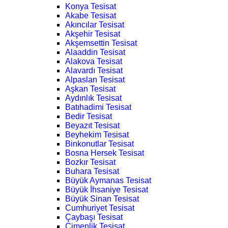
Konya Tesisat
Akabe Tesisat
Akıncılar Tesisat
Akşehir Tesisat
Akşemsettin Tesisat
Alaaddin Tesisat
Alakova Tesisat
Alavardı Tesisat
Alpaslan Tesisat
Aşkan Tesisat
Aydınlık Tesisat
Batıhadimi Tesisat
Bedir Tesisat
Beyazıt Tesisat
Beyhekim Tesisat
Binkonutlar Tesisat
Bosna Hersek Tesisat
Bozkır Tesisat
Buhara Tesisat
Büyük Aymanas Tesisat
Büyük İhsaniye Tesisat
Büyük Sinan Tesisat
Cumhuriyet Tesisat
Çaybaşı Tesisat
Çimenlik Tesisat