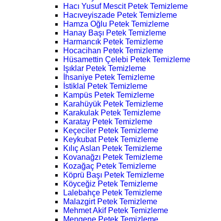
Hacı Yusuf Mescit Petek Temizleme
Hacıveyiszade Petek Temizleme
Hamza Oğlu Petek Temizleme
Hanay Başı Petek Temizleme
Harmancık Petek Temizleme
Hocacihan Petek Temizleme
Hüsamettin Çelebi Petek Temizleme
Işıklar Petek Temizleme
İhsaniye Petek Temizleme
İstiklal Petek Temizleme
Kampüs Petek Temizleme
Karahüyük Petek Temizleme
Karakulak Petek Temizleme
Karatay Petek Temizleme
Keçeciler Petek Temizleme
Keykubat Petek Temizleme
Kılıç Aslan Petek Temizleme
Kovanağzı Petek Temizleme
Kozağaç Petek Temizleme
Köprü Başı Petek Temizleme
Köyceğiz Petek Temizleme
Lalebahçe Petek Temizleme
Malazgirt Petek Temizleme
Mehmet Akif Petek Temizleme
Mengene Petek Temizleme