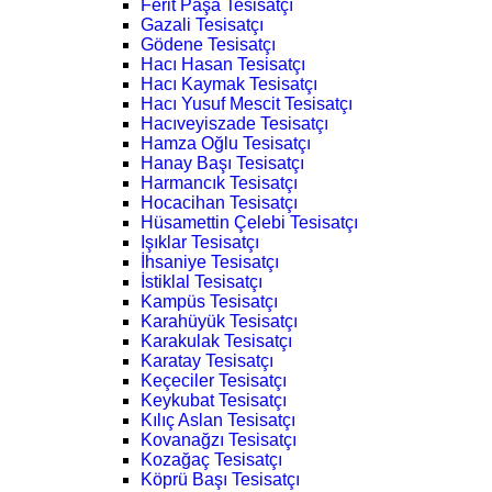
Ferit Paşa Tesisatçı
Gazali Tesisatçı
Gödene Tesisatçı
Hacı Hasan Tesisatçı
Hacı Kaymak Tesisatçı
Hacı Yusuf Mescit Tesisatçı
Hacıveyiszade Tesisatçı
Hamza Oğlu Tesisatçı
Hanay Başı Tesisatçı
Harmancık Tesisatçı
Hocacihan Tesisatçı
Hüsamettin Çelebi Tesisatçı
Işıklar Tesisatçı
İhsaniye Tesisatçı
İstiklal Tesisatçı
Kampüs Tesisatçı
Karahüyük Tesisatçı
Karakulak Tesisatçı
Karatay Tesisatçı
Keçeciler Tesisatçı
Keykubat Tesisatçı
Kılıç Aslan Tesisatçı
Kovanağzı Tesisatçı
Kozağaç Tesisatçı
Köprü Başı Tesisatçı