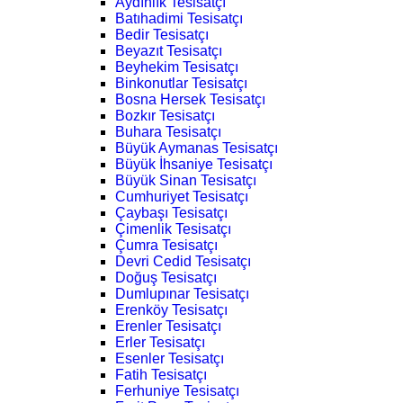
Aydınlık Tesisatçı
Batıhadimi Tesisatçı
Bedir Tesisatçı
Beyazıt Tesisatçı
Beyhekim Tesisatçı
Binkonutlar Tesisatçı
Bosna Hersek Tesisatçı
Bozkır Tesisatçı
Buhara Tesisatçı
Büyük Aymanas Tesisatçı
Büyük İhsaniye Tesisatçı
Büyük Sinan Tesisatçı
Cumhuriyet Tesisatçı
Çaybaşı Tesisatçı
Çimenlik Tesisatçı
Çumra Tesisatçı
Devri Cedid Tesisatçı
Doğuş Tesisatçı
Dumlupınar Tesisatçı
Erenköy Tesisatçı
Erenler Tesisatçı
Erler Tesisatçı
Esenler Tesisatçı
Fatih Tesisatçı
Ferhuniye Tesisatçı