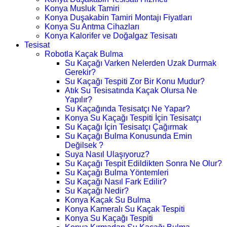
Konya Musluk Tamiri
Konya Duşakabin Tamiri Montajı Fiyatları
Konya Su Arıtma Cihazları
Konya Kalorifer ve Doğalgaz Tesisatı
Tesisat
Robotla Kaçak Bulma
Su Kaçağı Varken Nelerden Uzak Durmak
Gerekir?
Su Kaçağı Tespiti Zor Bir Konu Mudur?
Atık Su Tesisatında Kaçak Olursa Ne
Yapılır?
Su Kaçağında Tesisatçı Ne Yapar?
Konya Su Kaçağı Tespiti İçin Tesisatçı
Su Kaçağı İçin Tesisatçı Çağırmak
Su Kaçağı Bulma Konusunda Emin
Değilsek ?
Suya Nasıl Ulaşıyoruz?
Su Kaçağı Tespit Edildikten Sonra Ne Olur?
Su Kaçağı Bulma Yöntemleri
Su Kaçağı Nasıl Fark Edilir?
Su Kaçağı Nedir?
Konya Kaçak Su Bulma
Konya Kameralı Su Kaçak Tespiti
Konya Su Kaçağı Tespiti