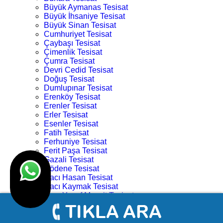
Büyük Aymanas Tesisat
Büyük İhsaniye Tesisat
Büyük Sinan Tesisat
Cumhuriyet Tesisat
Çaybaşı Tesisat
Çimenlik Tesisat
Çumra Tesisat
Devri Cedid Tesisat
Doğuş Tesisat
Dumlupınar Tesisat
Erenköy Tesisat
Erenler Tesisat
Erler Tesisat
Esenler Tesisat
Fatih Tesisat
Ferhuniye Tesisat
Ferit Paşa Tesisat
Gazali Tesisat
Gödene Tesisat
Hacı Hasan Tesisat
Hacı Kaymak Tesisat
Hacı Yusuf Mescit Tesisat
Hacıveyiszade Tesisat
Hamza Oğlu Tesisat
Hanay Başı Tesisat