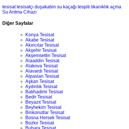
tesisat
tesisatçı
duşakabin
su kaçağı tespiti
tıkanıklık açma
Su Arıtma Cihazı
Diğer Sayfalar
Konya Tesisat
Akabe Tesisat
Akıncılar Tesisat
Akşehir Tesisat
Akşemsettin Tesisat
Alaaddin Tesisat
Alakova Tesisat
Alavardı Tesisat
Alpaslan Tesisat
Aşkan Tesisat
Aydınlık Tesisat
Batıhadimi Tesisat
Bedir Tesisat
Beyazıt Tesisat
Beyhekim Tesisat
Binkonutlar Tesisat
Bosna Hersek Tesisat
Bozkır Tesisat
Buhara Tesisat