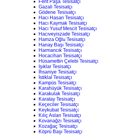
Ferit Paşa Tesisatçı
Gazali Tesisatçı
Gödene Tesisatçı
Hacı Hasan Tesisatçı
Hacı Kaymak Tesisatçı
Hacı Yusuf Mescit Tesisatçı
Hacıveyiszade Tesisatçı
Hamza Oğlu Tesisatçı
Hanay Başı Tesisatçı
Harmancık Tesisatçı
Hocacihan Tesisatçı
Hüsamettin Çelebi Tesisatçı
Işıklar Tesisatçı
İhsaniye Tesisatçı
İstiklal Tesisatçı
Kampüs Tesisatçı
Karahüyük Tesisatçı
Karakulak Tesisatçı
Karatay Tesisatçı
Keçeciler Tesisatçı
Keykubat Tesisatçı
Kılıç Aslan Tesisatçı
Kovanağzı Tesisatçı
Kozağaç Tesisatçı
Köprü Başı Tesisatçı