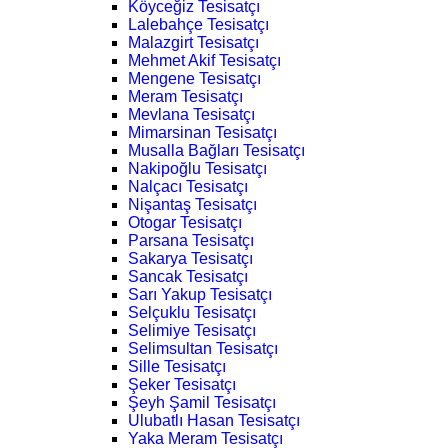
Köyceğiz Tesisatçı
Lalebahçe Tesisatçı
Malazgirt Tesisatçı
Mehmet Akif Tesisatçı
Mengene Tesisatçı
Meram Tesisatçı
Mevlana Tesisatçı
Mimarsinan Tesisatçı
Musalla Bağları Tesisatçı
Nakipoğlu Tesisatçı
Nalçacı Tesisatçı
Nişantaş Tesisatçı
Otogar Tesisatçı
Parsana Tesisatçı
Sakarya Tesisatçı
Sancak Tesisatçı
Sarı Yakup Tesisatçı
Selçuklu Tesisatçı
Selimiye Tesisatçı
Selimsultan Tesisatçı
Sille Tesisatçı
Şeker Tesisatçı
Şeyh Şamil Tesisatçı
Ulubatlı Hasan Tesisatçı
Yaka Meram Tesisatçı