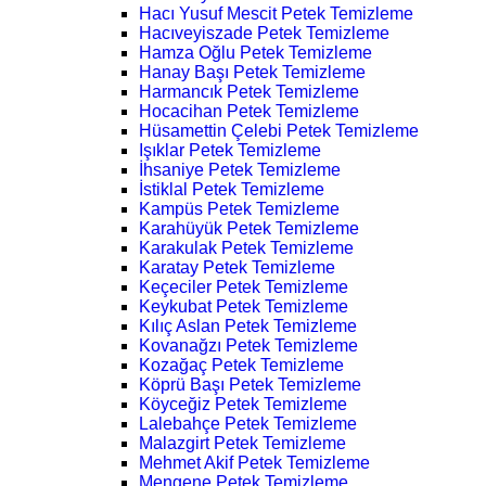
Hacı Yusuf Mescit Petek Temizleme
Hacıveyiszade Petek Temizleme
Hamza Oğlu Petek Temizleme
Hanay Başı Petek Temizleme
Harmancık Petek Temizleme
Hocacihan Petek Temizleme
Hüsamettin Çelebi Petek Temizleme
Işıklar Petek Temizleme
İhsaniye Petek Temizleme
İstiklal Petek Temizleme
Kampüs Petek Temizleme
Karahüyük Petek Temizleme
Karakulak Petek Temizleme
Karatay Petek Temizleme
Keçeciler Petek Temizleme
Keykubat Petek Temizleme
Kılıç Aslan Petek Temizleme
Kovanağzı Petek Temizleme
Kozağaç Petek Temizleme
Köprü Başı Petek Temizleme
Köyceğiz Petek Temizleme
Lalebahçe Petek Temizleme
Malazgirt Petek Temizleme
Mehmet Akif Petek Temizleme
Mengene Petek Temizleme