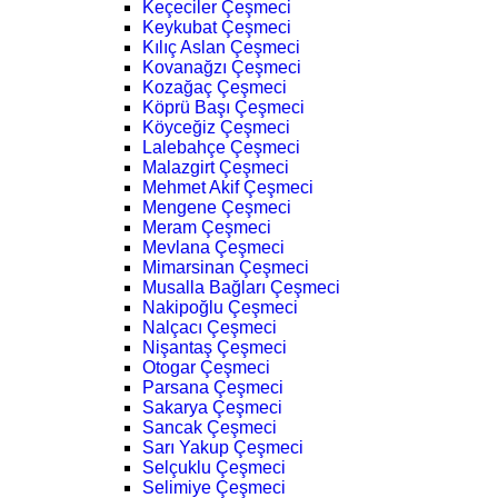
Keçeciler Çeşmeci
Keykubat Çeşmeci
Kılıç Aslan Çeşmeci
Kovanağzı Çeşmeci
Kozağaç Çeşmeci
Köprü Başı Çeşmeci
Köyceğiz Çeşmeci
Lalebahçe Çeşmeci
Malazgirt Çeşmeci
Mehmet Akif Çeşmeci
Mengene Çeşmeci
Meram Çeşmeci
Mevlana Çeşmeci
Mimarsinan Çeşmeci
Musalla Bağları Çeşmeci
Nakipoğlu Çeşmeci
Nalçacı Çeşmeci
Nişantaş Çeşmeci
Otogar Çeşmeci
Parsana Çeşmeci
Sakarya Çeşmeci
Sancak Çeşmeci
Sarı Yakup Çeşmeci
Selçuklu Çeşmeci
Selimiye Çeşmeci