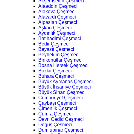
Akşemsettin Çeşmeci
Alaaddin Çeşmeci
Alakova Çeşmeci
Alavardı Çeşmeci
Alpaslan Çeşmeci
Aşkan Çeşmeci
Aydınlık Çeşmeci
Batıhadimi Çeşmeci
Bedir Çeşmeci
Beyazıt Çeşmeci
Beyhekim Çeşmeci
Binkonutlar Çeşmeci
Bosna Hersek Çeşmeci
Bozkır Çeşmeci
Buhara Çeşmeci
Büyük Aymanas Çeşmeci
Büyük İhsaniye Çeşmeci
Büyük Sinan Çeşmeci
Cumhuriyet Çeşmeci
Çaybaşı Çeşmeci
Çimenlik Çeşmeci
Çumra Çeşmeci
Devri Cedid Çeşmeci
Doğuş Çeşmeci
Dumlupınar Çeşmeci