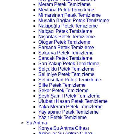
Meram Petek Temizleme
Mevlana Petek Temizleme
Mimarsinan Petek Temizleme
Musalla Bağları Petek Temizleme
Nakipoğlu Petek Temizleme
Nalçacı Petek Temizleme
Nişantaş Petek Temizleme
Otogar Petek Temizleme
Parsana Petek Temizleme
Sakarya Petek Temizleme
Sancak Petek Temizleme
Sarı Yakup Petek Temizleme
Selçuklu Petek Temizleme
Selimiye Petek Temizleme
Selimsultan Petek Temizleme
Sille Petek Temizleme
Şeker Petek Temizleme
Şeyh Şamil Petek Temizleme
Ulubatlı Hasan Petek Temizleme
Yaka Meram Petek Temizleme
Yaylapınar Petek Temizleme
Yazır Petek Temizleme
Su Arıtma
Konya Su Arıtma Cihazı
Akıncılar Su Arıtma Cihazı