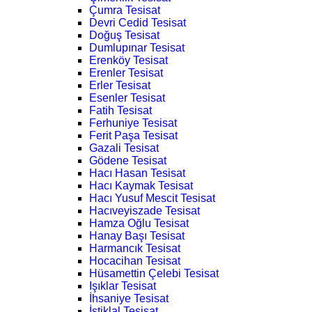
Çumra Tesisat
Devri Cedid Tesisat
Doğuş Tesisat
Dumlupınar Tesisat
Erenköy Tesisat
Erenler Tesisat
Erler Tesisat
Esenler Tesisat
Fatih Tesisat
Ferhuniye Tesisat
Ferit Paşa Tesisat
Gazali Tesisat
Gödene Tesisat
Hacı Hasan Tesisat
Hacı Kaymak Tesisat
Hacı Yusuf Mescit Tesisat
Hacıveyiszade Tesisat
Hamza Oğlu Tesisat
Hanay Başı Tesisat
Harmancık Tesisat
Hocacihan Tesisat
Hüsamettin Çelebi Tesisat
Işıklar Tesisat
İhsaniye Tesisat
İstiklal Tesisat