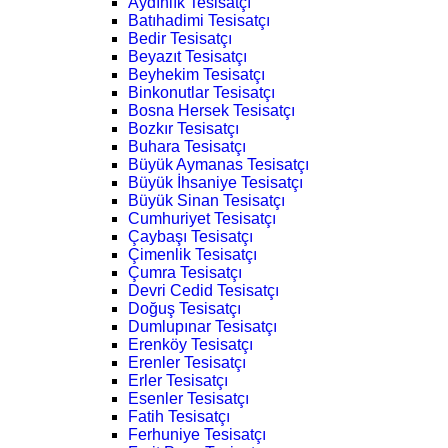
Aydınlık Tesisatçı
Batıhadimi Tesisatçı
Bedir Tesisatçı
Beyazıt Tesisatçı
Beyhekim Tesisatçı
Binkonutlar Tesisatçı
Bosna Hersek Tesisatçı
Bozkır Tesisatçı
Buhara Tesisatçı
Büyük Aymanas Tesisatçı
Büyük İhsaniye Tesisatçı
Büyük Sinan Tesisatçı
Cumhuriyet Tesisatçı
Çaybaşı Tesisatçı
Çimenlik Tesisatçı
Çumra Tesisatçı
Devri Cedid Tesisatçı
Doğuş Tesisatçı
Dumlupınar Tesisatçı
Erenköy Tesisatçı
Erenler Tesisatçı
Erler Tesisatçı
Esenler Tesisatçı
Fatih Tesisatçı
Ferhuniye Tesisatçı