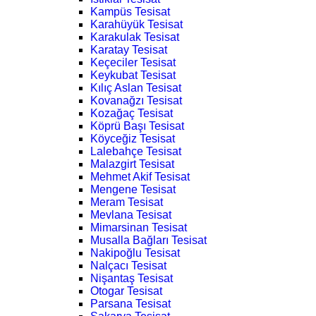
Kampüs Tesisat
Karahüyük Tesisat
Karakulak Tesisat
Karatay Tesisat
Keçeciler Tesisat
Keykubat Tesisat
Kılıç Aslan Tesisat
Kovanağzı Tesisat
Kozağaç Tesisat
Köprü Başı Tesisat
Köyceğiz Tesisat
Lalebahçe Tesisat
Malazgirt Tesisat
Mehmet Akif Tesisat
Mengene Tesisat
Meram Tesisat
Mevlana Tesisat
Mimarsinan Tesisat
Musalla Bağları Tesisat
Nakipoğlu Tesisat
Nalçacı Tesisat
Nişantaş Tesisat
Otogar Tesisat
Parsana Tesisat