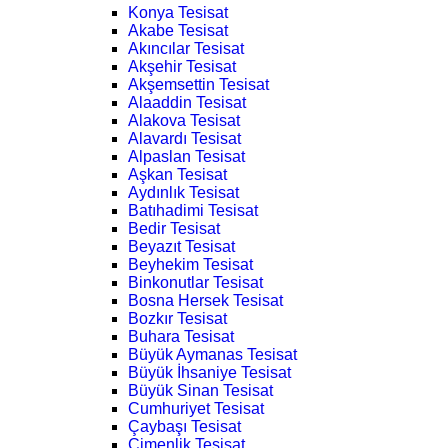
Konya Tesisat
Akabe Tesisat
Akıncılar Tesisat
Akşehir Tesisat
Akşemsettin Tesisat
Alaaddin Tesisat
Alakova Tesisat
Alavardı Tesisat
Alpaslan Tesisat
Aşkan Tesisat
Aydınlık Tesisat
Batıhadimi Tesisat
Bedir Tesisat
Beyazıt Tesisat
Beyhekim Tesisat
Binkonutlar Tesisat
Bosna Hersek Tesisat
Bozkır Tesisat
Buhara Tesisat
Büyük Aymanas Tesisat
Büyük İhsaniye Tesisat
Büyük Sinan Tesisat
Cumhuriyet Tesisat
Çaybaşı Tesisat
Çimenlik Tesisat