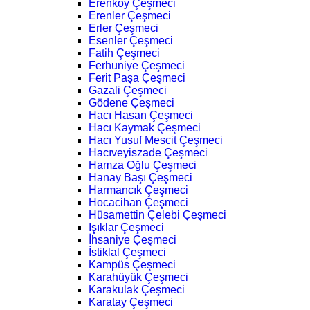
Erenköy Çeşmeci
Erenler Çeşmeci
Erler Çeşmeci
Esenler Çeşmeci
Fatih Çeşmeci
Ferhuniye Çeşmeci
Ferit Paşa Çeşmeci
Gazali Çeşmeci
Gödene Çeşmeci
Hacı Hasan Çeşmeci
Hacı Kaymak Çeşmeci
Hacı Yusuf Mescit Çeşmeci
Hacıveyiszade Çeşmeci
Hamza Oğlu Çeşmeci
Hanay Başı Çeşmeci
Harmancık Çeşmeci
Hocacihan Çeşmeci
Hüsamettin Çelebi Çeşmeci
Işıklar Çeşmeci
İhsaniye Çeşmeci
İstiklal Çeşmeci
Kampüs Çeşmeci
Karahüyük Çeşmeci
Karakulak Çeşmeci
Karatay Çeşmeci