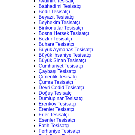
Aydınlık Tesisatçı
Batıhadimi Tesisatçı
Bedir Tesisatçı
Beyazıt Tesisatçı
Beyhekim Tesisatçı
Binkonutlar Tesisatçı
Bosna Hersek Tesisatçı
Bozkır Tesisatçı
Buhara Tesisatçı
Büyük Aymanas Tesisatçı
Büyük İhsaniye Tesisatçı
Büyük Sinan Tesisatçı
Cumhuriyet Tesisatçı
Çaybaşı Tesisatçı
Çimenlik Tesisatçı
Çumra Tesisatçı
Devri Cedid Tesisatçı
Doğuş Tesisatçı
Dumlupınar Tesisatçı
Erenköy Tesisatçı
Erenler Tesisatçı
Erler Tesisatçı
Esenler Tesisatçı
Fatih Tesisatçı
Ferhuniye Tesisatçı