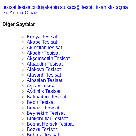
tesisat
tesisatçı
duşakabin
su kaçağı tespiti
tıkanıklık açma
Su Arıtma Cihazı
Diğer Sayfalar
Konya Tesisat
Akabe Tesisat
Akıncılar Tesisat
Akşehir Tesisat
Akşemsettin Tesisat
Alaaddin Tesisat
Alakova Tesisat
Alavardı Tesisat
Alpaslan Tesisat
Aşkan Tesisat
Aydınlık Tesisat
Batıhadimi Tesisat
Bedir Tesisat
Beyazıt Tesisat
Beyhekim Tesisat
Binkonutlar Tesisat
Bosna Hersek Tesisat
Bozkır Tesisat
Buhara Tesisat