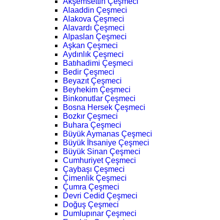
Akşemsettin Çeşmeci
Alaaddin Çeşmeci
Alakova Çeşmeci
Alavardı Çeşmeci
Alpaslan Çeşmeci
Aşkan Çeşmeci
Aydınlık Çeşmeci
Batıhadimi Çeşmeci
Bedir Çeşmeci
Beyazıt Çeşmeci
Beyhekim Çeşmeci
Binkonutlar Çeşmeci
Bosna Hersek Çeşmeci
Bozkır Çeşmeci
Buhara Çeşmeci
Büyük Aymanas Çeşmeci
Büyük İhsaniye Çeşmeci
Büyük Sinan Çeşmeci
Cumhuriyet Çeşmeci
Çaybaşı Çeşmeci
Çimenlik Çeşmeci
Çumra Çeşmeci
Devri Cedid Çeşmeci
Doğuş Çeşmeci
Dumlupınar Çeşmeci