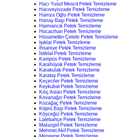
Hacı Yusuf Mescit Petek Temizleme
Hacıveyiszade Petek Temizleme
Hamza Oğlu Petek Temizleme
Hanay Başı Petek Temizleme
Harmancık Petek Temizleme
Hocacihan Petek Temizleme
Hüsamettin Çelebi Petek Temizleme
Işıklar Petek Temizleme
İhsaniye Petek Temizleme
İstiklal Petek Temizleme
Kampüs Petek Temizleme
Karahüyük Petek Temizleme
Karakulak Petek Temizleme
Karatay Petek Temizleme
Keçeciler Petek Temizleme
Keykubat Petek Temizleme
Kılıç Aslan Petek Temizleme
Kovanağzı Petek Temizleme
Kozağaç Petek Temizleme
Köprü Başı Petek Temizleme
Köyceğiz Petek Temizleme
Lalebahçe Petek Temizleme
Malazgirt Petek Temizleme
Mehmet Akif Petek Temizleme
Mengene Petek Temizleme