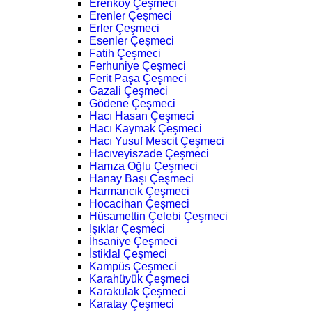
Erenköy Çeşmeci
Erenler Çeşmeci
Erler Çeşmeci
Esenler Çeşmeci
Fatih Çeşmeci
Ferhuniye Çeşmeci
Ferit Paşa Çeşmeci
Gazali Çeşmeci
Gödene Çeşmeci
Hacı Hasan Çeşmeci
Hacı Kaymak Çeşmeci
Hacı Yusuf Mescit Çeşmeci
Hacıveyiszade Çeşmeci
Hamza Oğlu Çeşmeci
Hanay Başı Çeşmeci
Harmancık Çeşmeci
Hocacihan Çeşmeci
Hüsamettin Çelebi Çeşmeci
Işıklar Çeşmeci
İhsaniye Çeşmeci
İstiklal Çeşmeci
Kampüs Çeşmeci
Karahüyük Çeşmeci
Karakulak Çeşmeci
Karatay Çeşmeci