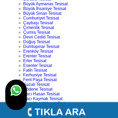
Büyük Aymanas Tesisat
Büyük İhsaniye Tesisat
Büyük Sinan Tesisat
Cumhuriyet Tesisat
Çaybaşı Tesisat
Çimenlik Tesisat
Çumra Tesisat
Devri Cedid Tesisat
Doğuş Tesisat
Dumlupınar Tesisat
Erenköy Tesisat
Erenler Tesisat
Erler Tesisat
Esenler Tesisat
Fatih Tesisat
Ferhuniye Tesisat
Ferit Paşa Tesisat
Gazali Tesisat
Gödene Tesisat
Hacı Hasan Tesisat
Hacı Kaymak Tesisat
Hacı Yusuf Mescit Tesisat
Hacıveyiszade Tesisat
Hamza Oğlu Tesisat
Hanay Başı Tesisat