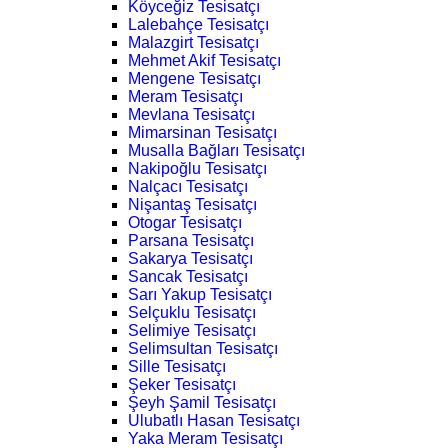
Köyceğiz Tesisatçı
Lalebahçe Tesisatçı
Malazgirt Tesisatçı
Mehmet Akif Tesisatçı
Mengene Tesisatçı
Meram Tesisatçı
Mevlana Tesisatçı
Mimarsinan Tesisatçı
Musalla Bağları Tesisatçı
Nakipoğlu Tesisatçı
Nalçacı Tesisatçı
Nişantaş Tesisatçı
Otogar Tesisatçı
Parsana Tesisatçı
Sakarya Tesisatçı
Sancak Tesisatçı
Sarı Yakup Tesisatçı
Selçuklu Tesisatçı
Selimiye Tesisatçı
Selimsultan Tesisatçı
Sille Tesisatçı
Şeker Tesisatçı
Şeyh Şamil Tesisatçı
Ulubatlı Hasan Tesisatçı
Yaka Meram Tesisatçı