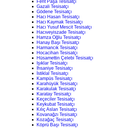
Ferit Paşa Tesisatçı
Gazali Tesisatçı
Gödene Tesisatçı
Hacı Hasan Tesisatçı
Hacı Kaymak Tesisatçı
Hacı Yusuf Mescit Tesisatçı
Hacıveyiszade Tesisatçı
Hamza Oğlu Tesisatçı
Hanay Başı Tesisatçı
Harmancık Tesisatçı
Hocacihan Tesisatçı
Hüsamettin Çelebi Tesisatçı
Işıklar Tesisatçı
İhsaniye Tesisatçı
İstiklal Tesisatçı
Kampüs Tesisatçı
Karahüyük Tesisatçı
Karakulak Tesisatçı
Karatay Tesisatçı
Keçeciler Tesisatçı
Keykubat Tesisatçı
Kılıç Aslan Tesisatçı
Kovanağzı Tesisatçı
Kozağaç Tesisatçı
Köprü Başı Tesisatçı