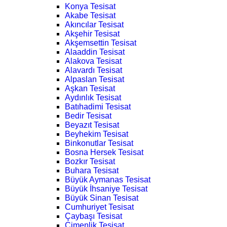
Konya Tesisat
Akabe Tesisat
Akıncılar Tesisat
Akşehir Tesisat
Akşemsettin Tesisat
Alaaddin Tesisat
Alakova Tesisat
Alavardı Tesisat
Alpaslan Tesisat
Aşkan Tesisat
Aydınlık Tesisat
Batıhadimi Tesisat
Bedir Tesisat
Beyazıt Tesisat
Beyhekim Tesisat
Binkonutlar Tesisat
Bosna Hersek Tesisat
Bozkır Tesisat
Buhara Tesisat
Büyük Aymanas Tesisat
Büyük İhsaniye Tesisat
Büyük Sinan Tesisat
Cumhuriyet Tesisat
Çaybaşı Tesisat
Çimenlik Tesisat