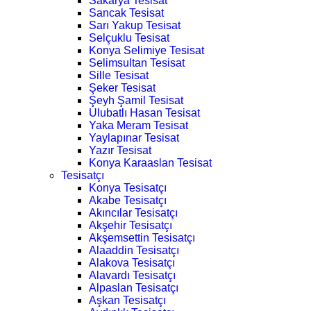
Sakarya Tesisat
Sancak Tesisat
Sarı Yakup Tesisat
Selçuklu Tesisat
Konya Selimiye Tesisat
Selimsultan Tesisat
Sille Tesisat
Şeker Tesisat
Şeyh Şamil Tesisat
Ulubatlı Hasan Tesisat
Yaka Meram Tesisat
Yaylapınar Tesisat
Yazır Tesisat
Konya Karaaslan Tesisat
Tesisatçı
Konya Tesisatçı
Akabe Tesisatçı
Akıncılar Tesisatçı
Akşehir Tesisatçı
Akşemsettin Tesisatçı
Alaaddin Tesisatçı
Alakova Tesisatçı
Alavardı Tesisatçı
Alpaslan Tesisatçı
Aşkan Tesisatçı