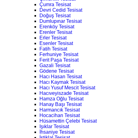
Çumra Tesisat
Devri Cedid Tesisat
Doğuş Tesisat
Dumlupınar Tesisat
Erenköy Tesisat
Erenler Tesisat
Erler Tesisat
Esenler Tesisat
Fatih Tesisat
Ferhuniye Tesisat
Ferit Paşa Tesisat
Gazali Tesisat
Gödene Tesisat
Hacı Hasan Tesisat
Hacı Kaymak Tesisat
Hacı Yusuf Mescit Tesisat
Hacıveyiszade Tesisat
Hamza Oğlu Tesisat
Hanay Başı Tesisat
Harmancık Tesisat
Hocacihan Tesisat
Hüsamettin Çelebi Tesisat
Işıklar Tesisat
İhsaniye Tesisat
İstiklal Tesisat