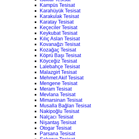
Kampüs Tesisat
Karahüyük Tesisat
Karakulak Tesisat
Karatay Tesisat
Keçeciler Tesisat
Keykubat Tesisat
Kılıç Aslan Tesisat
Kovanağzı Tesisat
Kozağaç Tesisat
Köprü Başı Tesisat
Köyceğiz Tesisat
Lalebahçe Tesisat
Malazgirt Tesisat
Mehmet Akif Tesisat
Mengene Tesisat
Meram Tesisat
Mevlana Tesisat
Mimarsinan Tesisat
Musalla Bağları Tesisat
Nakipoğlu Tesisat
Nalçacı Tesisat
Nişantaş Tesisat
Otogar Tesisat
Parsana Tesisat