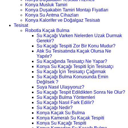
Konya Musluk Tamiri
Konya Duşakabin Tamiri Montajı Fiyatları
Konya Su Arıtma Cihazları
Konya Kalorifer ve Doğalgaz Tesisatı
Tesisat
Robotla Kaçak Bulma
Su Kaçağı Varken Nelerden Uzak Durmak
Gerekir?
Su Kaçağı Tespiti Zor Bir Konu Mudur?
Atık Su Tesisatında Kaçak Olursa Ne
Yapılır?
Su Kaçağında Tesisatçı Ne Yapar?
Konya Su Kaçağı Tespiti İçin Tesisatçı
Su Kaçağı İçin Tesisatçı Çağırmak
Su Kaçağı Bulma Konusunda Emin
Değilsek ?
Suya Nasıl Ulaşıyoruz?
Su Kaçağı Tespit Edildikten Sonra Ne Olur?
Su Kaçağı Bulma Yöntemleri
Su Kaçağı Nasıl Fark Edilir?
Su Kaçağı Nedir?
Konya Kaçak Su Bulma
Konya Kameralı Su Kaçak Tespiti
Konya Su Kaçağı Tespiti