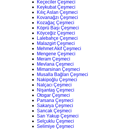
Keçeciler Çeşmeci
Keykubat Çeşmeci
Kılıç Aslan Çeşmeci
Kovanağzı Çeşmeci
Kozağaç Çeşmeci
Köprü Başı Çeşmeci
Köyceğiz Çeşmeci
Lalebahçe Çeşmeci
Malazgirt Çeşmeci
Mehmet Akif Çeşmeci
Mengene Çeşmeci
Meram Çeşmeci
Mevlana Çeşmeci
Mimarsinan Çeşmeci
Musalla Bağları Çeşmeci
Nakipoğlu Çeşmeci
Nalçacı Çeşmeci
Nişantaş Çeşmeci
Otogar Çeşmeci
Parsana Çeşmeci
Sakarya Çeşmeci
Sancak Çeşmeci
Sarı Yakup Çeşmeci
Selçuklu Çeşmeci
Selimiye Çeşmeci