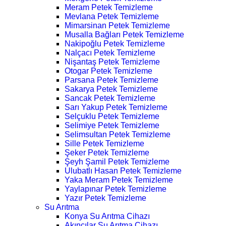
Meram Petek Temizleme
Mevlana Petek Temizleme
Mimarsinan Petek Temizleme
Musalla Bağları Petek Temizleme
Nakipoğlu Petek Temizleme
Nalçacı Petek Temizleme
Nişantaş Petek Temizleme
Otogar Petek Temizleme
Parsana Petek Temizleme
Sakarya Petek Temizleme
Sancak Petek Temizleme
Sarı Yakup Petek Temizleme
Selçuklu Petek Temizleme
Selimiye Petek Temizleme
Selimsultan Petek Temizleme
Sille Petek Temizleme
Şeker Petek Temizleme
Şeyh Şamil Petek Temizleme
Ulubatlı Hasan Petek Temizleme
Yaka Meram Petek Temizleme
Yaylapınar Petek Temizleme
Yazır Petek Temizleme
Su Arıtma
Konya Su Arıtma Cihazı
Akıncılar Su Arıtma Cihazı