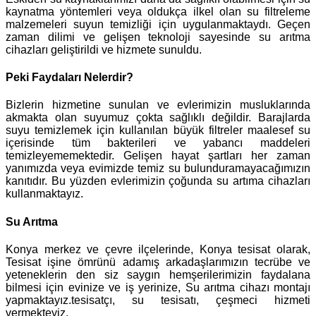
kaynatma yöntemleri veya oldukça ilkel olan su filtreleme
malzemeleri suyun temizliği için uygulanmaktaydı. Geçen
zaman dilimi ve gelişen teknoloji sayesinde su arıtma
cihazları geliştirildi ve hizmete sunuldu.
Peki Faydaları Nelerdir?
Bizlerin hizmetine sunulan ve evlerimizin musluklarında
akmakta olan suyumuz çokta sağlıklı değildir. Barajlarda
suyu temizlemek için kullanılan büyük filtreler maalesef su
içerisinde tüm bakterileri ve yabancı maddeleri
temizleyememektedir. Gelişen hayat şartları her zaman
yanımızda veya evimizde temiz su bulunduramayacağımızın
kanıtıdır. Bu yüzden evlerimizin çoğunda su artıma cihazları
kullanmaktayız.
Su Arıtma
Konya merkez ve çevre ilçelerinde, Konya tesisat olarak,
Tesisat işine ömrünü adamış arkadaşlarımızın tecrübe ve
yeteneklerin den siz saygın hemşerilerimizin faydalana
bilmesi için evinize ve iş yerinize, Su arıtma cihazı montajı
yapmaktayız.tesisatçı, su tesisatı, çeşmeci hizmeti
vermekteyiz.