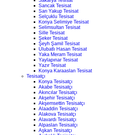
Sakarya Tesisat
Sancak Tesisat
Sarı Yakup Tesisat
Selçuklu Tesisat
Konya Selimiye Tesisat
Selimsultan Tesisat
Sille Tesisat
Şeker Tesisat
Şeyh Şamil Tesisat
Ulubatlı Hasan Tesisat
Yaka Meram Tesisat
Yaylapınar Tesisat
Yazır Tesisat
Konya Karaaslan Tesisat
Tesisatçı
Konya Tesisatçı
Akabe Tesisatçı
Akıncılar Tesisatçı
Akşehir Tesisatçı
Akşemsettin Tesisatçı
Alaaddin Tesisatçı
Alakova Tesisatçı
Alavardı Tesisatçı
Alpaslan Tesisatçı
Aşkan Tesisatçı