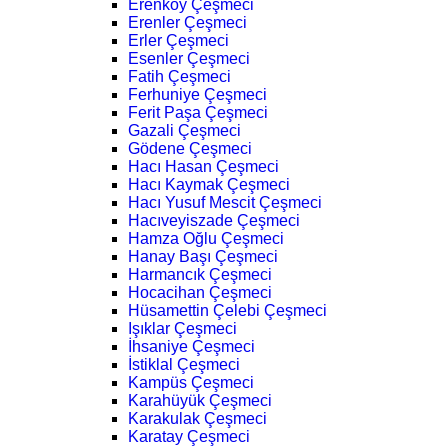
Erenköy Çeşmeci
Erenler Çeşmeci
Erler Çeşmeci
Esenler Çeşmeci
Fatih Çeşmeci
Ferhuniye Çeşmeci
Ferit Paşa Çeşmeci
Gazali Çeşmeci
Gödene Çeşmeci
Hacı Hasan Çeşmeci
Hacı Kaymak Çeşmeci
Hacı Yusuf Mescit Çeşmeci
Hacıveyiszade Çeşmeci
Hamza Oğlu Çeşmeci
Hanay Başı Çeşmeci
Harmancık Çeşmeci
Hocacihan Çeşmeci
Hüsamettin Çelebi Çeşmeci
Işıklar Çeşmeci
İhsaniye Çeşmeci
İstiklal Çeşmeci
Kampüs Çeşmeci
Karahüyük Çeşmeci
Karakulak Çeşmeci
Karatay Çeşmeci