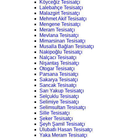
Köyceğiz Tesisatçı
Lalebahçe Tesisatçı
Malazgirt Tesisatçı
Mehmet Akif Tesisatçı
Mengene Tesisatçı
Meram Tesisatçı
Mevlana Tesisatçı
Mimarsinan Tesisatçı
Musalla Bağları Tesisatçı
Nakipoğlu Tesisatçı
Nalçacı Tesisatçı
Nişantaş Tesisatçı
Otogar Tesisatçı
Parsana Tesisatçı
Sakarya Tesisatçı
Sancak Tesisatçı
Sarı Yakup Tesisatçı
Selçuklu Tesisatçı
Selimiye Tesisatçı
Selimsultan Tesisatçı
Sille Tesisatçı
Şeker Tesisatçı
Şeyh Şamil Tesisatçı
Ulubatlı Hasan Tesisatçı
Yaka Meram Tesisatçı