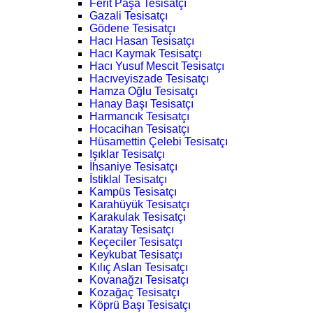
Ferit Paşa Tesisatçı
Gazali Tesisatçı
Gödene Tesisatçı
Hacı Hasan Tesisatçı
Hacı Kaymak Tesisatçı
Hacı Yusuf Mescit Tesisatçı
Hacıveyiszade Tesisatçı
Hamza Oğlu Tesisatçı
Hanay Başı Tesisatçı
Harmancık Tesisatçı
Hocacihan Tesisatçı
Hüsamettin Çelebi Tesisatçı
Işıklar Tesisatçı
İhsaniye Tesisatçı
İstiklal Tesisatçı
Kampüs Tesisatçı
Karahüyük Tesisatçı
Karakulak Tesisatçı
Karatay Tesisatçı
Keçeciler Tesisatçı
Keykubat Tesisatçı
Kılıç Aslan Tesisatçı
Kovanağzı Tesisatçı
Kozağaç Tesisatçı
Köprü Başı Tesisatçı