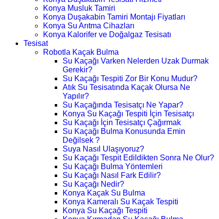
Konya Musluk Tamiri
Konya Duşakabin Tamiri Montajı Fiyatları
Konya Su Arıtma Cihazları
Konya Kalorifer ve Doğalgaz Tesisatı
Tesisat
Robotla Kaçak Bulma
Su Kaçağı Varken Nelerden Uzak Durmak
Gerekir?
Su Kaçağı Tespiti Zor Bir Konu Mudur?
Atık Su Tesisatında Kaçak Olursa Ne
Yapılır?
Su Kaçağında Tesisatçı Ne Yapar?
Konya Su Kaçağı Tespiti İçin Tesisatçı
Su Kaçağı İçin Tesisatçı Çağırmak
Su Kaçağı Bulma Konusunda Emin
Değilsek ?
Suya Nasıl Ulaşıyoruz?
Su Kaçağı Tespit Edildikten Sonra Ne Olur?
Su Kaçağı Bulma Yöntemleri
Su Kaçağı Nasıl Fark Edilir?
Su Kaçağı Nedir?
Konya Kaçak Su Bulma
Konya Kameralı Su Kaçak Tespiti
Konya Su Kaçağı Tespiti