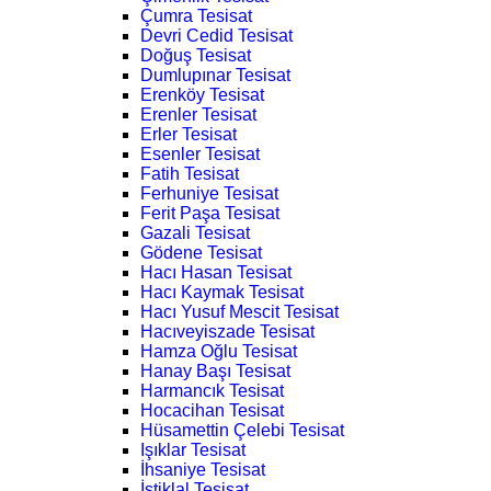
Çumra Tesisat
Devri Cedid Tesisat
Doğuş Tesisat
Dumlupınar Tesisat
Erenköy Tesisat
Erenler Tesisat
Erler Tesisat
Esenler Tesisat
Fatih Tesisat
Ferhuniye Tesisat
Ferit Paşa Tesisat
Gazali Tesisat
Gödene Tesisat
Hacı Hasan Tesisat
Hacı Kaymak Tesisat
Hacı Yusuf Mescit Tesisat
Hacıveyiszade Tesisat
Hamza Oğlu Tesisat
Hanay Başı Tesisat
Harmancık Tesisat
Hocacihan Tesisat
Hüsamettin Çelebi Tesisat
Işıklar Tesisat
İhsaniye Tesisat
İstiklal Tesisat