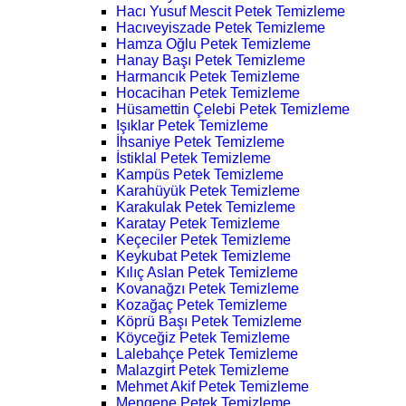
Hacı Yusuf Mescit Petek Temizleme
Hacıveyiszade Petek Temizleme
Hamza Oğlu Petek Temizleme
Hanay Başı Petek Temizleme
Harmancık Petek Temizleme
Hocacihan Petek Temizleme
Hüsamettin Çelebi Petek Temizleme
Işıklar Petek Temizleme
İhsaniye Petek Temizleme
İstiklal Petek Temizleme
Kampüs Petek Temizleme
Karahüyük Petek Temizleme
Karakulak Petek Temizleme
Karatay Petek Temizleme
Keçeciler Petek Temizleme
Keykubat Petek Temizleme
Kılıç Aslan Petek Temizleme
Kovanağzı Petek Temizleme
Kozağaç Petek Temizleme
Köprü Başı Petek Temizleme
Köyceğiz Petek Temizleme
Lalebahçe Petek Temizleme
Malazgirt Petek Temizleme
Mehmet Akif Petek Temizleme
Mengene Petek Temizleme