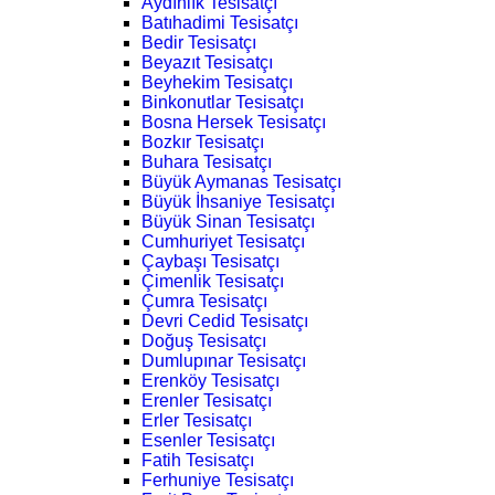
Aydınlık Tesisatçı
Batıhadimi Tesisatçı
Bedir Tesisatçı
Beyazıt Tesisatçı
Beyhekim Tesisatçı
Binkonutlar Tesisatçı
Bosna Hersek Tesisatçı
Bozkır Tesisatçı
Buhara Tesisatçı
Büyük Aymanas Tesisatçı
Büyük İhsaniye Tesisatçı
Büyük Sinan Tesisatçı
Cumhuriyet Tesisatçı
Çaybaşı Tesisatçı
Çimenlik Tesisatçı
Çumra Tesisatçı
Devri Cedid Tesisatçı
Doğuş Tesisatçı
Dumlupınar Tesisatçı
Erenköy Tesisatçı
Erenler Tesisatçı
Erler Tesisatçı
Esenler Tesisatçı
Fatih Tesisatçı
Ferhuniye Tesisatçı