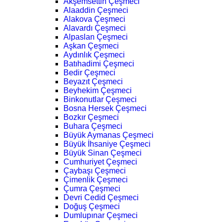
Akşemsettin Çeşmeci
Alaaddin Çeşmeci
Alakova Çeşmeci
Alavardı Çeşmeci
Alpaslan Çeşmeci
Aşkan Çeşmeci
Aydınlık Çeşmeci
Batıhadimi Çeşmeci
Bedir Çeşmeci
Beyazıt Çeşmeci
Beyhekim Çeşmeci
Binkonutlar Çeşmeci
Bosna Hersek Çeşmeci
Bozkır Çeşmeci
Buhara Çeşmeci
Büyük Aymanas Çeşmeci
Büyük İhsaniye Çeşmeci
Büyük Sinan Çeşmeci
Cumhuriyet Çeşmeci
Çaybaşı Çeşmeci
Çimenlik Çeşmeci
Çumra Çeşmeci
Devri Cedid Çeşmeci
Doğuş Çeşmeci
Dumlupınar Çeşmeci