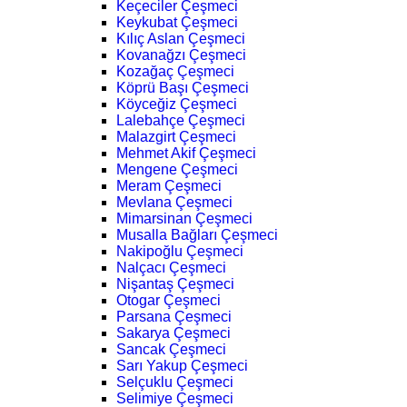
Keçeciler Çeşmeci
Keykubat Çeşmeci
Kılıç Aslan Çeşmeci
Kovanağzı Çeşmeci
Kozağaç Çeşmeci
Köprü Başı Çeşmeci
Köyceğiz Çeşmeci
Lalebahçe Çeşmeci
Malazgirt Çeşmeci
Mehmet Akif Çeşmeci
Mengene Çeşmeci
Meram Çeşmeci
Mevlana Çeşmeci
Mimarsinan Çeşmeci
Musalla Bağları Çeşmeci
Nakipoğlu Çeşmeci
Nalçacı Çeşmeci
Nişantaş Çeşmeci
Otogar Çeşmeci
Parsana Çeşmeci
Sakarya Çeşmeci
Sancak Çeşmeci
Sarı Yakup Çeşmeci
Selçuklu Çeşmeci
Selimiye Çeşmeci