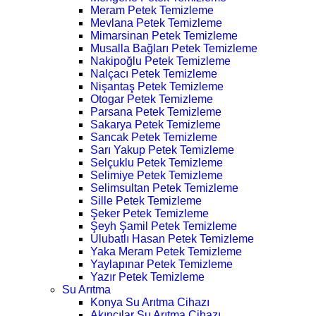
Meram Petek Temizleme
Mevlana Petek Temizleme
Mimarsinan Petek Temizleme
Musalla Bağları Petek Temizleme
Nakipoğlu Petek Temizleme
Nalçacı Petek Temizleme
Nişantaş Petek Temizleme
Otogar Petek Temizleme
Parsana Petek Temizleme
Sakarya Petek Temizleme
Sancak Petek Temizleme
Sarı Yakup Petek Temizleme
Selçuklu Petek Temizleme
Selimiye Petek Temizleme
Selimsultan Petek Temizleme
Sille Petek Temizleme
Şeker Petek Temizleme
Şeyh Şamil Petek Temizleme
Ulubatlı Hasan Petek Temizleme
Yaka Meram Petek Temizleme
Yaylapınar Petek Temizleme
Yazır Petek Temizleme
Su Arıtma
Konya Su Arıtma Cihazı
Akıncılar Su Arıtma Cihazı