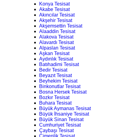
Konya Tesisat
Akabe Tesisat
Akıncılar Tesisat
Akşehir Tesisat
Akşemsettin Tesisat
Alaaddin Tesisat
Alakova Tesisat
Alavardı Tesisat
Alpaslan Tesisat
Aşkan Tesisat
Aydınlık Tesisat
Batıhadimi Tesisat
Bedir Tesisat
Beyazıt Tesisat
Beyhekim Tesisat
Binkonutlar Tesisat
Bosna Hersek Tesisat
Bozkır Tesisat
Buhara Tesisat
Büyük Aymanas Tesisat
Büyük İhsaniye Tesisat
Büyük Sinan Tesisat
Cumhuriyet Tesisat
Çaybaşı Tesisat
Çimenlik Tesisat