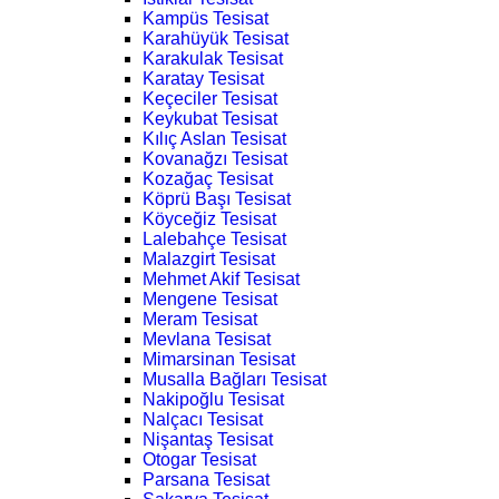
Kampüs Tesisat
Karahüyük Tesisat
Karakulak Tesisat
Karatay Tesisat
Keçeciler Tesisat
Keykubat Tesisat
Kılıç Aslan Tesisat
Kovanağzı Tesisat
Kozağaç Tesisat
Köprü Başı Tesisat
Köyceğiz Tesisat
Lalebahçe Tesisat
Malazgirt Tesisat
Mehmet Akif Tesisat
Mengene Tesisat
Meram Tesisat
Mevlana Tesisat
Mimarsinan Tesisat
Musalla Bağları Tesisat
Nakipoğlu Tesisat
Nalçacı Tesisat
Nişantaş Tesisat
Otogar Tesisat
Parsana Tesisat