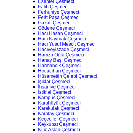
Esenler Çeşmeci
Fatih Çeşmeci
Ferhuniye Çeşmeci
Ferit Paşa Çeşmeci
Gazali Çeşmeci
Gödene Çeşmeci
Hacı Hasan Çeşmeci
Hacı Kaymak Çeşmeci
Hacı Yusuf Mescit Çeşmeci
Hacıveyiszade Çeşmeci
Hamza Oğlu Çeşmeci
Hanay Başı Çeşmeci
Harmancık Çeşmeci
Hocacihan Çeşmeci
Hüsamettin Çelebi Çeşmeci
Işıklar Çeşmeci
İhsaniye Çeşmeci
İstiklal Çeşmeci
Kampüs Çeşmeci
Karahüyük Çeşmeci
Karakulak Çeşmeci
Karatay Çeşmeci
Keçeciler Çeşmeci
Keykubat Çeşmeci
Kılıç Aslan Çeşmeci