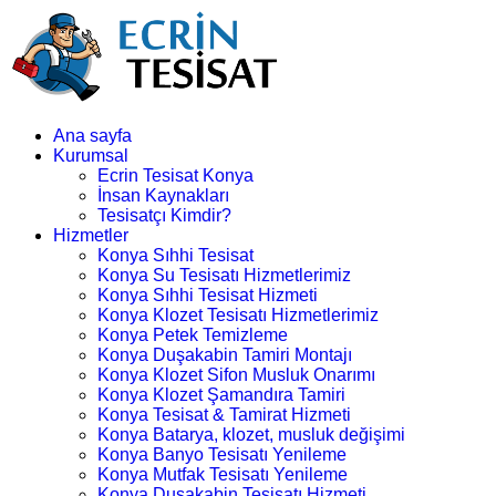
Ana sayfa
Kurumsal
Ecrin Tesisat Konya
İnsan Kaynakları
Tesisatçı Kimdir?
Hizmetler
Konya Sıhhi Tesisat
Konya Su Tesisatı Hizmetlerimiz
Konya Sıhhi Tesisat Hizmeti
Konya Klozet Tesisatı Hizmetlerimiz
Konya Petek Temizleme
Konya Duşakabin Tamiri Montajı
Konya Klozet Sifon Musluk Onarımı
Konya Klozet Şamandıra Tamiri
Konya Tesisat & Tamirat Hizmeti
Konya Batarya, klozet, musluk değişimi
Konya Banyo Tesisatı Yenileme
Konya Mutfak Tesisatı Yenileme
Konya Duşakabin Tesisatı Hizmeti