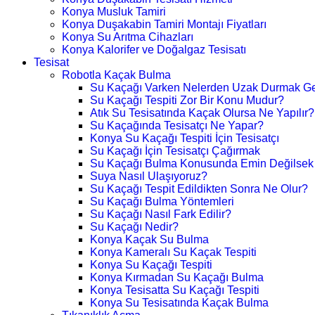
Konya Musluk Tamiri
Konya Duşakabin Tamiri Montajı Fiyatları
Konya Su Arıtma Cihazları
Konya Kalorifer ve Doğalgaz Tesisatı
Tesisat
Robotla Kaçak Bulma
Su Kaçağı Varken Nelerden Uzak Durmak Ge
Su Kaçağı Tespiti Zor Bir Konu Mudur?
Atık Su Tesisatında Kaçak Olursa Ne Yapılır?
Su Kaçağında Tesisatçı Ne Yapar?
Konya Su Kaçağı Tespiti İçin Tesisatçı
Su Kaçağı İçin Tesisatçı Çağırmak
Su Kaçağı Bulma Konusunda Emin Değilsek
Suya Nasıl Ulaşıyoruz?
Su Kaçağı Tespit Edildikten Sonra Ne Olur?
Su Kaçağı Bulma Yöntemleri
Su Kaçağı Nasıl Fark Edilir?
Su Kaçağı Nedir?
Konya Kaçak Su Bulma
Konya Kameralı Su Kaçak Tespiti
Konya Su Kaçağı Tespiti
Konya Kırmadan Su Kaçağı Bulma
Konya Tesisatta Su Kaçağı Tespiti
Konya Su Tesisatında Kaçak Bulma