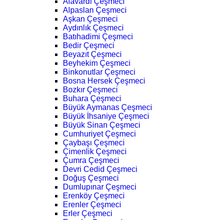
Alavardı Çeşmeci
Alpaslan Çeşmeci
Aşkan Çeşmeci
Aydınlık Çeşmeci
Batıhadimi Çeşmeci
Bedir Çeşmeci
Beyazıt Çeşmeci
Beyhekim Çeşmeci
Binkonutlar Çeşmeci
Bosna Hersek Çeşmeci
Bozkır Çeşmeci
Buhara Çeşmeci
Büyük Aymanas Çeşmeci
Büyük İhsaniye Çeşmeci
Büyük Sinan Çeşmeci
Cumhuriyet Çeşmeci
Çaybaşı Çeşmeci
Çimenlik Çeşmeci
Çumra Çeşmeci
Devri Cedid Çeşmeci
Doğuş Çeşmeci
Dumlupınar Çeşmeci
Erenköy Çeşmeci
Erenler Çeşmeci
Erler Çeşmeci