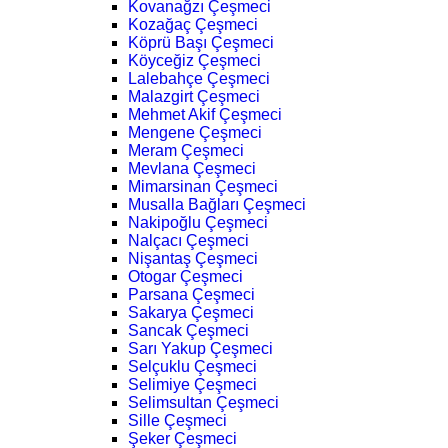
Kovanağzı Çeşmeci
Kozağaç Çeşmeci
Köprü Başı Çeşmeci
Köyceğiz Çeşmeci
Lalebahçe Çeşmeci
Malazgirt Çeşmeci
Mehmet Akif Çeşmeci
Mengene Çeşmeci
Meram Çeşmeci
Mevlana Çeşmeci
Mimarsinan Çeşmeci
Musalla Bağları Çeşmeci
Nakipoğlu Çeşmeci
Nalçacı Çeşmeci
Nişantaş Çeşmeci
Otogar Çeşmeci
Parsana Çeşmeci
Sakarya Çeşmeci
Sancak Çeşmeci
Sarı Yakup Çeşmeci
Selçuklu Çeşmeci
Selimiye Çeşmeci
Selimsultan Çeşmeci
Sille Çeşmeci
Şeker Çeşmeci