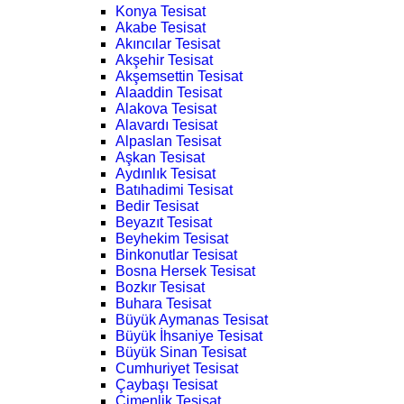
Konya Tesisat
Akabe Tesisat
Akıncılar Tesisat
Akşehir Tesisat
Akşemsettin Tesisat
Alaaddin Tesisat
Alakova Tesisat
Alavardı Tesisat
Alpaslan Tesisat
Aşkan Tesisat
Aydınlık Tesisat
Batıhadimi Tesisat
Bedir Tesisat
Beyazıt Tesisat
Beyhekim Tesisat
Binkonutlar Tesisat
Bosna Hersek Tesisat
Bozkır Tesisat
Buhara Tesisat
Büyük Aymanas Tesisat
Büyük İhsaniye Tesisat
Büyük Sinan Tesisat
Cumhuriyet Tesisat
Çaybaşı Tesisat
Çimenlik Tesisat