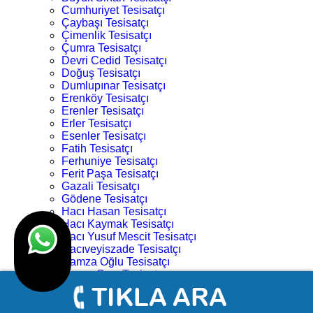
Cumhuriyet Tesisatçı
Çaybaşı Tesisatçı
Çimenlik Tesisatçı
Çumra Tesisatçı
Devri Cedid Tesisatçı
Doğuş Tesisatçı
Dumlupınar Tesisatçı
Erenköy Tesisatçı
Erenler Tesisatçı
Erler Tesisatçı
Esenler Tesisatçı
Fatih Tesisatçı
Ferhuniye Tesisatçı
Ferit Paşa Tesisatçı
Gazali Tesisatçı
Gödene Tesisatçı
Hacı Hasan Tesisatçı
Hacı Kaymak Tesisatçı
Hacı Yusuf Mescit Tesisatçı
Hacıveyiszade Tesisatçı
Hamza Oğlu Tesisatçı
Hanay Başı Tesisatçı
Harmancık Tesisatçı
Hocacihan Tesisatçı
Hüsamettin Çelebi Tesisatçı