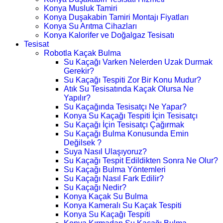
Konya Musluk Tamiri
Konya Duşakabin Tamiri Montajı Fiyatları
Konya Su Arıtma Cihazları
Konya Kalorifer ve Doğalgaz Tesisatı
Tesisat
Robotla Kaçak Bulma
Su Kaçağı Varken Nelerden Uzak Durmak
Gerekir?
Su Kaçağı Tespiti Zor Bir Konu Mudur?
Atık Su Tesisatında Kaçak Olursa Ne
Yapılır?
Su Kaçağında Tesisatçı Ne Yapar?
Konya Su Kaçağı Tespiti İçin Tesisatçı
Su Kaçağı İçin Tesisatçı Çağırmak
Su Kaçağı Bulma Konusunda Emin
Değilsek ?
Suya Nasıl Ulaşıyoruz?
Su Kaçağı Tespit Edildikten Sonra Ne Olur?
Su Kaçağı Bulma Yöntemleri
Su Kaçağı Nasıl Fark Edilir?
Su Kaçağı Nedir?
Konya Kaçak Su Bulma
Konya Kameralı Su Kaçak Tespiti
Konya Su Kaçağı Tespiti