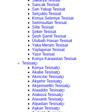
Sakarya Tesisat
Sancak Tesisat
Sarı Yakup Tesisat
Selçuklu Tesisat
Konya Selimiye Tesisat
Selimsultan Tesisat
Sille Tesisat
Şeker Tesisat
Şeyh Şamil Tesisat
Ulubatlı Hasan Tesisat
Yaka Meram Tesisat
Yaylapınar Tesisat
Yazır Tesisat
Konya Karaaslan Tesisat
Tesisatçı
Konya Tesisatçı
Akabe Tesisatçı
Akıncılar Tesisatçı
Akşehir Tesisatçı
Akşemsettin Tesisatçı
Alaaddin Tesisatçı
Alakova Tesisatçı
Alavardı Tesisatçı
Alpaslan Tesisatçı
Aşkan Tesisatçı