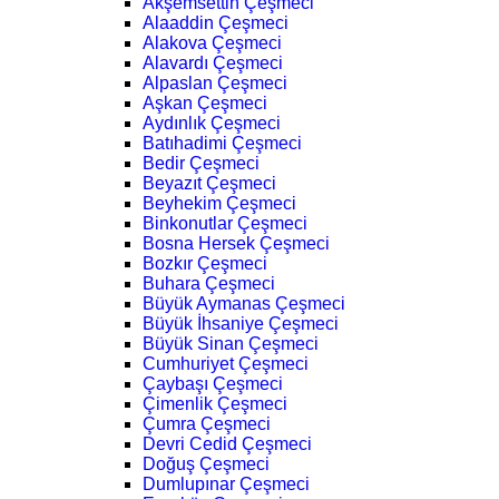
Akşemsettin Çeşmeci
Alaaddin Çeşmeci
Alakova Çeşmeci
Alavardı Çeşmeci
Alpaslan Çeşmeci
Aşkan Çeşmeci
Aydınlık Çeşmeci
Batıhadimi Çeşmeci
Bedir Çeşmeci
Beyazıt Çeşmeci
Beyhekim Çeşmeci
Binkonutlar Çeşmeci
Bosna Hersek Çeşmeci
Bozkır Çeşmeci
Buhara Çeşmeci
Büyük Aymanas Çeşmeci
Büyük İhsaniye Çeşmeci
Büyük Sinan Çeşmeci
Cumhuriyet Çeşmeci
Çaybaşı Çeşmeci
Çimenlik Çeşmeci
Çumra Çeşmeci
Devri Cedid Çeşmeci
Doğuş Çeşmeci
Dumlupınar Çeşmeci