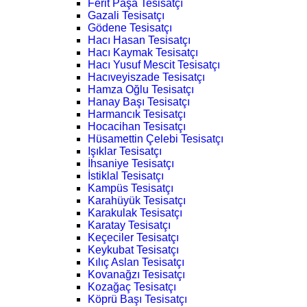
Ferit Paşa Tesisatçı
Gazali Tesisatçı
Gödene Tesisatçı
Hacı Hasan Tesisatçı
Hacı Kaymak Tesisatçı
Hacı Yusuf Mescit Tesisatçı
Hacıveyiszade Tesisatçı
Hamza Oğlu Tesisatçı
Hanay Başı Tesisatçı
Harmancık Tesisatçı
Hocacihan Tesisatçı
Hüsamettin Çelebi Tesisatçı
Işıklar Tesisatçı
İhsaniye Tesisatçı
İstiklal Tesisatçı
Kampüs Tesisatçı
Karahüyük Tesisatçı
Karakulak Tesisatçı
Karatay Tesisatçı
Keçeciler Tesisatçı
Keykubat Tesisatçı
Kılıç Aslan Tesisatçı
Kovanağzı Tesisatçı
Kozağaç Tesisatçı
Köprü Başı Tesisatçı