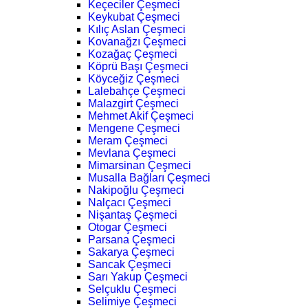
Keçeciler Çeşmeci
Keykubat Çeşmeci
Kılıç Aslan Çeşmeci
Kovanağzı Çeşmeci
Kozağaç Çeşmeci
Köprü Başı Çeşmeci
Köyceğiz Çeşmeci
Lalebahçe Çeşmeci
Malazgirt Çeşmeci
Mehmet Akif Çeşmeci
Mengene Çeşmeci
Meram Çeşmeci
Mevlana Çeşmeci
Mimarsinan Çeşmeci
Musalla Bağları Çeşmeci
Nakipoğlu Çeşmeci
Nalçacı Çeşmeci
Nişantaş Çeşmeci
Otogar Çeşmeci
Parsana Çeşmeci
Sakarya Çeşmeci
Sancak Çeşmeci
Sarı Yakup Çeşmeci
Selçuklu Çeşmeci
Selimiye Çeşmeci