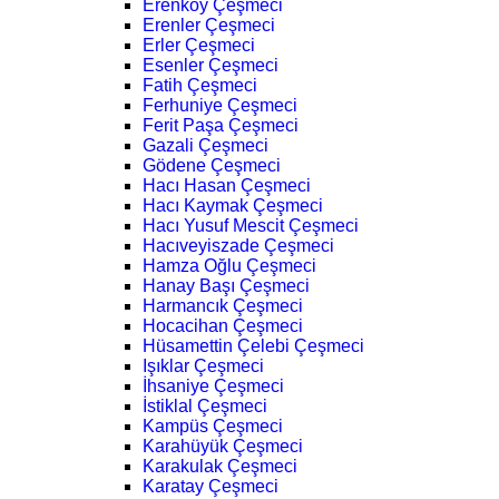
Erenköy Çeşmeci
Erenler Çeşmeci
Erler Çeşmeci
Esenler Çeşmeci
Fatih Çeşmeci
Ferhuniye Çeşmeci
Ferit Paşa Çeşmeci
Gazali Çeşmeci
Gödene Çeşmeci
Hacı Hasan Çeşmeci
Hacı Kaymak Çeşmeci
Hacı Yusuf Mescit Çeşmeci
Hacıveyiszade Çeşmeci
Hamza Oğlu Çeşmeci
Hanay Başı Çeşmeci
Harmancık Çeşmeci
Hocacihan Çeşmeci
Hüsamettin Çelebi Çeşmeci
Işıklar Çeşmeci
İhsaniye Çeşmeci
İstiklal Çeşmeci
Kampüs Çeşmeci
Karahüyük Çeşmeci
Karakulak Çeşmeci
Karatay Çeşmeci