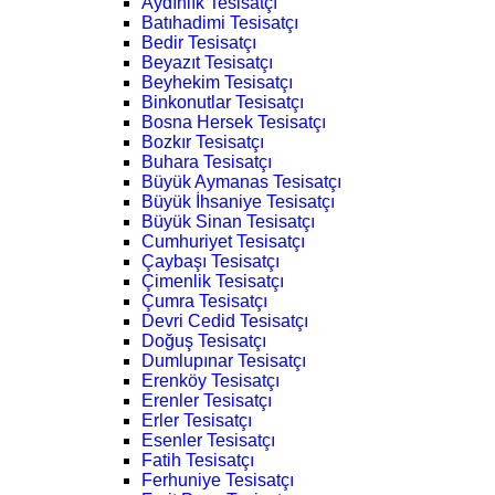
Aydınlık Tesisatçı
Batıhadimi Tesisatçı
Bedir Tesisatçı
Beyazıt Tesisatçı
Beyhekim Tesisatçı
Binkonutlar Tesisatçı
Bosna Hersek Tesisatçı
Bozkır Tesisatçı
Buhara Tesisatçı
Büyük Aymanas Tesisatçı
Büyük İhsaniye Tesisatçı
Büyük Sinan Tesisatçı
Cumhuriyet Tesisatçı
Çaybaşı Tesisatçı
Çimenlik Tesisatçı
Çumra Tesisatçı
Devri Cedid Tesisatçı
Doğuş Tesisatçı
Dumlupınar Tesisatçı
Erenköy Tesisatçı
Erenler Tesisatçı
Erler Tesisatçı
Esenler Tesisatçı
Fatih Tesisatçı
Ferhuniye Tesisatçı