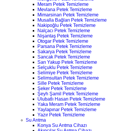
Meram Petek Temizleme
Mevlana Petek Temizleme
Mimarsinan Petek Temizleme
Musalla Bağları Petek Temizleme
Nakipoğlu Petek Temizleme
Nalçacı Petek Temizleme
Nişantaş Petek Temizleme
Otogar Petek Temizleme
Parsana Petek Temizleme
Sakarya Petek Temizleme
Sancak Petek Temizleme
Sarı Yakup Petek Temizleme
Selçuklu Petek Temizleme
Selimiye Petek Temizleme
Selimsultan Petek Temizleme
Sille Petek Temizleme
Şeker Petek Temizleme
Şeyh Şamil Petek Temizleme
Ulubatlı Hasan Petek Temizleme
Yaka Meram Petek Temizleme
Yaylapınar Petek Temizleme
Yazır Petek Temizleme
Su Arıtma
Konya Su Arıtma Cihazı
Akıncılar Su Arıtma Cihazı