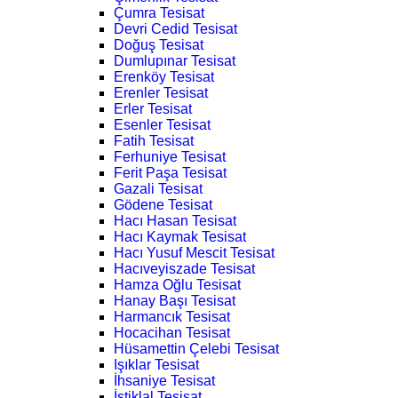
Çumra Tesisat
Devri Cedid Tesisat
Doğuş Tesisat
Dumlupınar Tesisat
Erenköy Tesisat
Erenler Tesisat
Erler Tesisat
Esenler Tesisat
Fatih Tesisat
Ferhuniye Tesisat
Ferit Paşa Tesisat
Gazali Tesisat
Gödene Tesisat
Hacı Hasan Tesisat
Hacı Kaymak Tesisat
Hacı Yusuf Mescit Tesisat
Hacıveyiszade Tesisat
Hamza Oğlu Tesisat
Hanay Başı Tesisat
Harmancık Tesisat
Hocacihan Tesisat
Hüsamettin Çelebi Tesisat
Işıklar Tesisat
İhsaniye Tesisat
İstiklal Tesisat