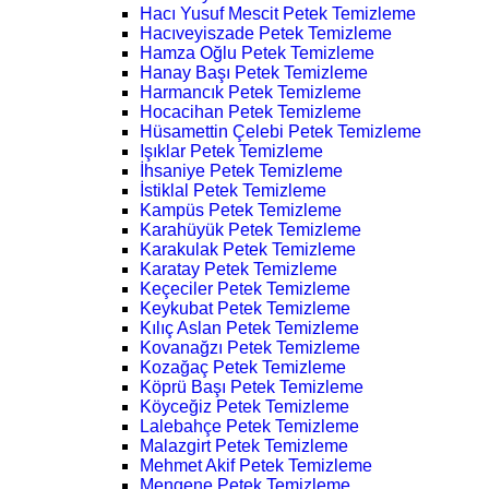
Hacı Yusuf Mescit Petek Temizleme
Hacıveyiszade Petek Temizleme
Hamza Oğlu Petek Temizleme
Hanay Başı Petek Temizleme
Harmancık Petek Temizleme
Hocacihan Petek Temizleme
Hüsamettin Çelebi Petek Temizleme
Işıklar Petek Temizleme
İhsaniye Petek Temizleme
İstiklal Petek Temizleme
Kampüs Petek Temizleme
Karahüyük Petek Temizleme
Karakulak Petek Temizleme
Karatay Petek Temizleme
Keçeciler Petek Temizleme
Keykubat Petek Temizleme
Kılıç Aslan Petek Temizleme
Kovanağzı Petek Temizleme
Kozağaç Petek Temizleme
Köprü Başı Petek Temizleme
Köyceğiz Petek Temizleme
Lalebahçe Petek Temizleme
Malazgirt Petek Temizleme
Mehmet Akif Petek Temizleme
Mengene Petek Temizleme