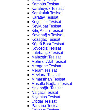
Kampüs Tesisat
Karahüyük Tesisat
Karakulak Tesisat
Karatay Tesisat
Keçeciler Tesisat
Keykubat Tesisat
Kılıç Aslan Tesisat
Kovanağzı Tesisat
Kozağaç Tesisat
Köprü Başı Tesisat
Köyceğiz Tesisat
Lalebahçe Tesisat
Malazgirt Tesisat
Mehmet Akif Tesisat
Mengene Tesisat
Meram Tesisat
Mevlana Tesisat
Mimarsinan Tesisat
Musalla Bağları Tesisat
Nakipoğlu Tesisat
Nalçacı Tesisat
Nişantaş Tesisat
Otogar Tesisat
Parsana Tesisat