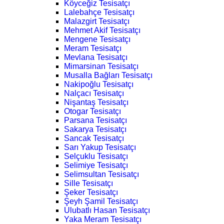
Köyceğiz Tesisatçı
Lalebahçe Tesisatçı
Malazgirt Tesisatçı
Mehmet Akif Tesisatçı
Mengene Tesisatçı
Meram Tesisatçı
Mevlana Tesisatçı
Mimarsinan Tesisatçı
Musalla Bağları Tesisatçı
Nakipoğlu Tesisatçı
Nalçacı Tesisatçı
Nişantaş Tesisatçı
Otogar Tesisatçı
Parsana Tesisatçı
Sakarya Tesisatçı
Sancak Tesisatçı
Sarı Yakup Tesisatçı
Selçuklu Tesisatçı
Selimiye Tesisatçı
Selimsultan Tesisatçı
Sille Tesisatçı
Şeker Tesisatçı
Şeyh Şamil Tesisatçı
Ulubatlı Hasan Tesisatçı
Yaka Meram Tesisatçı