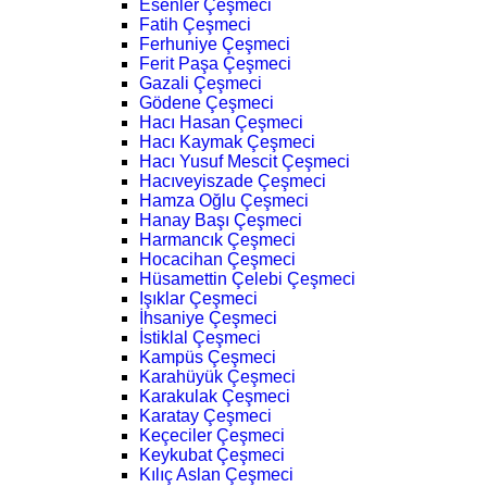
Esenler Çeşmeci
Fatih Çeşmeci
Ferhuniye Çeşmeci
Ferit Paşa Çeşmeci
Gazali Çeşmeci
Gödene Çeşmeci
Hacı Hasan Çeşmeci
Hacı Kaymak Çeşmeci
Hacı Yusuf Mescit Çeşmeci
Hacıveyiszade Çeşmeci
Hamza Oğlu Çeşmeci
Hanay Başı Çeşmeci
Harmancık Çeşmeci
Hocacihan Çeşmeci
Hüsamettin Çelebi Çeşmeci
Işıklar Çeşmeci
İhsaniye Çeşmeci
İstiklal Çeşmeci
Kampüs Çeşmeci
Karahüyük Çeşmeci
Karakulak Çeşmeci
Karatay Çeşmeci
Keçeciler Çeşmeci
Keykubat Çeşmeci
Kılıç Aslan Çeşmeci