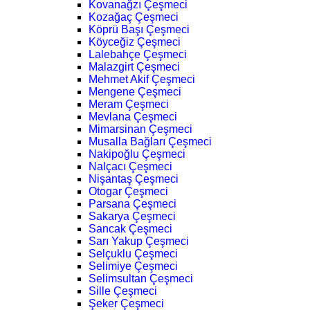
Kovanağzı Çeşmeci
Kozağaç Çeşmeci
Köprü Başı Çeşmeci
Köyceğiz Çeşmeci
Lalebahçe Çeşmeci
Malazgirt Çeşmeci
Mehmet Akif Çeşmeci
Mengene Çeşmeci
Meram Çeşmeci
Mevlana Çeşmeci
Mimarsinan Çeşmeci
Musalla Bağları Çeşmeci
Nakipoğlu Çeşmeci
Nalçacı Çeşmeci
Nişantaş Çeşmeci
Otogar Çeşmeci
Parsana Çeşmeci
Sakarya Çeşmeci
Sancak Çeşmeci
Sarı Yakup Çeşmeci
Selçuklu Çeşmeci
Selimiye Çeşmeci
Selimsultan Çeşmeci
Sille Çeşmeci
Şeker Çeşmeci