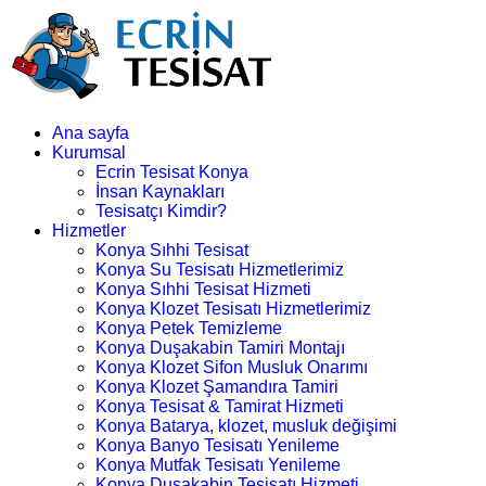
Ana sayfa
Kurumsal
Ecrin Tesisat Konya
İnsan Kaynakları
Tesisatçı Kimdir?
Hizmetler
Konya Sıhhi Tesisat
Konya Su Tesisatı Hizmetlerimiz
Konya Sıhhi Tesisat Hizmeti
Konya Klozet Tesisatı Hizmetlerimiz
Konya Petek Temizleme
Konya Duşakabin Tamiri Montajı
Konya Klozet Sifon Musluk Onarımı
Konya Klozet Şamandıra Tamiri
Konya Tesisat & Tamirat Hizmeti
Konya Batarya, klozet, musluk değişimi
Konya Banyo Tesisatı Yenileme
Konya Mutfak Tesisatı Yenileme
Konya Duşakabin Tesisatı Hizmeti