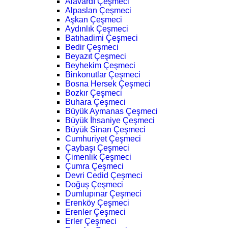
Alavardı Çeşmeci
Alpaslan Çeşmeci
Aşkan Çeşmeci
Aydınlık Çeşmeci
Batıhadimi Çeşmeci
Bedir Çeşmeci
Beyazıt Çeşmeci
Beyhekim Çeşmeci
Binkonutlar Çeşmeci
Bosna Hersek Çeşmeci
Bozkır Çeşmeci
Buhara Çeşmeci
Büyük Aymanas Çeşmeci
Büyük İhsaniye Çeşmeci
Büyük Sinan Çeşmeci
Cumhuriyet Çeşmeci
Çaybaşı Çeşmeci
Çimenlik Çeşmeci
Çumra Çeşmeci
Devri Cedid Çeşmeci
Doğuş Çeşmeci
Dumlupınar Çeşmeci
Erenköy Çeşmeci
Erenler Çeşmeci
Erler Çeşmeci