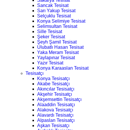
Sakarya Tesisat
Sancak Tesisat
Sarı Yakup Tesisat
Selçuklu Tesisat
Konya Selimiye Tesisat
Selimsultan Tesisat
Sille Tesisat
Şeker Tesisat
Şeyh Şamil Tesisat
Ulubatlı Hasan Tesisat
Yaka Meram Tesisat
Yaylapınar Tesisat
Yazır Tesisat
Konya Karaaslan Tesisat
Tesisatçı
Konya Tesisatçı
Akabe Tesisatçı
Akıncılar Tesisatçı
Akşehir Tesisatçı
Akşemsettin Tesisatçı
Alaaddin Tesisatçı
Alakova Tesisatçı
Alavardı Tesisatçı
Alpaslan Tesisatçı
Aşkan Tesisatçı