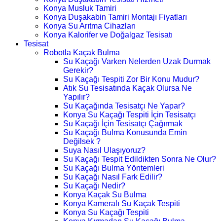
Konya Musluk Tamiri
Konya Duşakabin Tamiri Montajı Fiyatları
Konya Su Arıtma Cihazları
Konya Kalorifer ve Doğalgaz Tesisatı
Tesisat
Robotla Kaçak Bulma
Su Kaçağı Varken Nelerden Uzak Durmak
Gerekir?
Su Kaçağı Tespiti Zor Bir Konu Mudur?
Atık Su Tesisatında Kaçak Olursa Ne
Yapılır?
Su Kaçağında Tesisatçı Ne Yapar?
Konya Su Kaçağı Tespiti İçin Tesisatçı
Su Kaçağı İçin Tesisatçı Çağırmak
Su Kaçağı Bulma Konusunda Emin
Değilsek ?
Suya Nasıl Ulaşıyoruz?
Su Kaçağı Tespit Edildikten Sonra Ne Olur?
Su Kaçağı Bulma Yöntemleri
Su Kaçağı Nasıl Fark Edilir?
Su Kaçağı Nedir?
Konya Kaçak Su Bulma
Konya Kameralı Su Kaçak Tespiti
Konya Su Kaçağı Tespiti