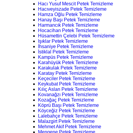
Hacı Yusuf Mescit Petek Temizleme
Hacıveyiszade Petek Temizleme
Hamza Oğlu Petek Temizleme
Hanay Başı Petek Temizleme
Harmancık Petek Temizleme
Hocacihan Petek Temizleme
Hüsamettin Çelebi Petek Temizleme
Işıklar Petek Temizleme
İhsaniye Petek Temizleme
İstiklal Petek Temizleme
Kampüs Petek Temizleme
Karahüyük Petek Temizleme
Karakulak Petek Temizleme
Karatay Petek Temizleme
Keçeciler Petek Temizleme
Keykubat Petek Temizleme
Kılıç Aslan Petek Temizleme
Kovanağzı Petek Temizleme
Kozağaç Petek Temizleme
Köprü Başı Petek Temizleme
Köyceğiz Petek Temizleme
Lalebahçe Petek Temizleme
Malazgirt Petek Temizleme
Mehmet Akif Petek Temizleme
Mengene Petek Temizleme