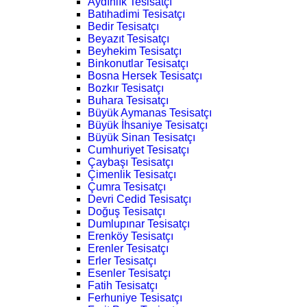
Aydınlık Tesisatçı
Batıhadimi Tesisatçı
Bedir Tesisatçı
Beyazıt Tesisatçı
Beyhekim Tesisatçı
Binkonutlar Tesisatçı
Bosna Hersek Tesisatçı
Bozkır Tesisatçı
Buhara Tesisatçı
Büyük Aymanas Tesisatçı
Büyük İhsaniye Tesisatçı
Büyük Sinan Tesisatçı
Cumhuriyet Tesisatçı
Çaybaşı Tesisatçı
Çimenlik Tesisatçı
Çumra Tesisatçı
Devri Cedid Tesisatçı
Doğuş Tesisatçı
Dumlupınar Tesisatçı
Erenköy Tesisatçı
Erenler Tesisatçı
Erler Tesisatçı
Esenler Tesisatçı
Fatih Tesisatçı
Ferhuniye Tesisatçı