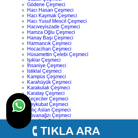
Gödene Çeşmeci
Hacı Hasan Çeşmeci
Hacı Kaymak Çeşmeci
Hacı Yusuf Mescit Çeşmeci
Hacıveyiszade Çeşmeci
Hamza Oğlu Çeşmeci
Hanay Başı Çeşmeci
Harmancık Çeşmeci
Hocacihan Çeşmeci
Hüsamettin Çelebi Çeşmeci
Işıklar Çeşmeci
İhsaniye Çeşmeci
İstiklal Çeşmeci
Kampüs Çeşmeci
Karahüyük Çeşmeci
Karakulak Çeşmeci
Karatay Çeşmeci
Keçeciler Çeşmeci
Keykubat Çeşmeci
Kılıç Aslan Çeşmeci
Kovanağzı Çeşmeci
Kozağaç Çeşmeci
Köprü Başı Çeşmeci
Köyceğiz Çeşmeci
Lalebahçe Çeşmeci