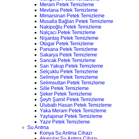
Meram Petek Temizleme
Mevlana Petek Temizleme
Mimarsinan Petek Temizleme
Musalla Bağları Petek Temizleme
Nakipoğlu Petek Temizleme
Nalçacı Petek Temizleme
Nişantaş Petek Temizleme
Otogar Petek Temizleme
Parsana Petek Temizleme
Sakarya Petek Temizleme
Sancak Petek Temizleme
Sarı Yakup Petek Temizleme
Selçuklu Petek Temizleme
Selimiye Petek Temizleme
Selimsultan Petek Temizleme
Sille Petek Temizleme
Şeker Petek Temizleme
Şeyh Şamil Petek Temizleme
Ulubatlı Hasan Petek Temizleme
Yaka Meram Petek Temizleme
Yaylapınar Petek Temizleme
Yazır Petek Temizleme
Su Arıtma
Konya Su Arıtma Cihazı
Akıncılar Su Arıtma Cihazı