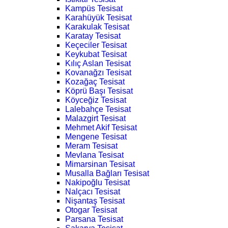
Kampüs Tesisat
Karahüyük Tesisat
Karakulak Tesisat
Karatay Tesisat
Keçeciler Tesisat
Keykubat Tesisat
Kılıç Aslan Tesisat
Kovanağzı Tesisat
Kozağaç Tesisat
Köprü Başı Tesisat
Köyceğiz Tesisat
Lalebahçe Tesisat
Malazgirt Tesisat
Mehmet Akif Tesisat
Mengene Tesisat
Meram Tesisat
Mevlana Tesisat
Mimarsinan Tesisat
Musalla Bağları Tesisat
Nakipoğlu Tesisat
Nalçacı Tesisat
Nişantaş Tesisat
Otogar Tesisat
Parsana Tesisat