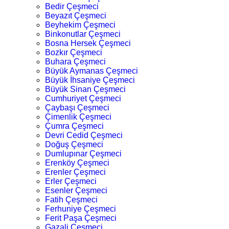
Bedir Çeşmeci
Beyazıt Çeşmeci
Beyhekim Çeşmeci
Binkonutlar Çeşmeci
Bosna Hersek Çeşmeci
Bozkır Çeşmeci
Buhara Çeşmeci
Büyük Aymanas Çeşmeci
Büyük İhsaniye Çeşmeci
Büyük Sinan Çeşmeci
Cumhuriyet Çeşmeci
Çaybaşı Çeşmeci
Çimenlik Çeşmeci
Çumra Çeşmeci
Devri Cedid Çeşmeci
Doğuş Çeşmeci
Dumlupınar Çeşmeci
Erenköy Çeşmeci
Erenler Çeşmeci
Erler Çeşmeci
Esenler Çeşmeci
Fatih Çeşmeci
Ferhuniye Çeşmeci
Ferit Paşa Çeşmeci
Gazali Çeşmeci