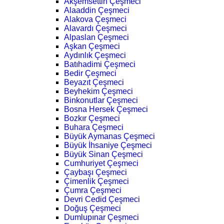
Akşemsettin Çeşmeci
Alaaddin Çeşmeci
Alakova Çeşmeci
Alavardı Çeşmeci
Alpaslan Çeşmeci
Aşkan Çeşmeci
Aydınlık Çeşmeci
Batıhadimi Çeşmeci
Bedir Çeşmeci
Beyazıt Çeşmeci
Beyhekim Çeşmeci
Binkonutlar Çeşmeci
Bosna Hersek Çeşmeci
Bozkır Çeşmeci
Buhara Çeşmeci
Büyük Aymanas Çeşmeci
Büyük İhsaniye Çeşmeci
Büyük Sinan Çeşmeci
Cumhuriyet Çeşmeci
Çaybaşı Çeşmeci
Çimenlik Çeşmeci
Çumra Çeşmeci
Devri Cedid Çeşmeci
Doğuş Çeşmeci
Dumlupınar Çeşmeci