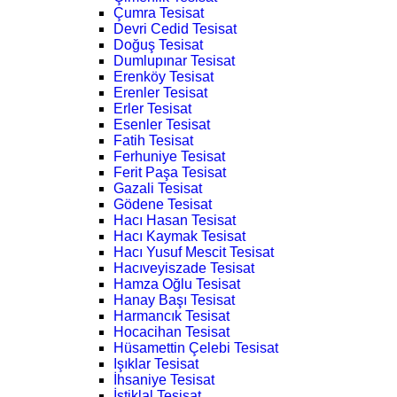
Çumra Tesisat
Devri Cedid Tesisat
Doğuş Tesisat
Dumlupınar Tesisat
Erenköy Tesisat
Erenler Tesisat
Erler Tesisat
Esenler Tesisat
Fatih Tesisat
Ferhuniye Tesisat
Ferit Paşa Tesisat
Gazali Tesisat
Gödene Tesisat
Hacı Hasan Tesisat
Hacı Kaymak Tesisat
Hacı Yusuf Mescit Tesisat
Hacıveyiszade Tesisat
Hamza Oğlu Tesisat
Hanay Başı Tesisat
Harmancık Tesisat
Hocacihan Tesisat
Hüsamettin Çelebi Tesisat
Işıklar Tesisat
İhsaniye Tesisat
İstiklal Tesisat