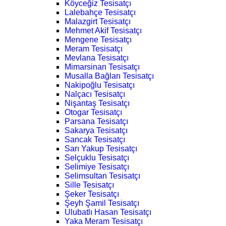
Köyceğiz Tesisatçı
Lalebahçe Tesisatçı
Malazgirt Tesisatçı
Mehmet Akif Tesisatçı
Mengene Tesisatçı
Meram Tesisatçı
Mevlana Tesisatçı
Mimarsinan Tesisatçı
Musalla Bağları Tesisatçı
Nakipoğlu Tesisatçı
Nalçacı Tesisatçı
Nişantaş Tesisatçı
Otogar Tesisatçı
Parsana Tesisatçı
Sakarya Tesisatçı
Sancak Tesisatçı
Sarı Yakup Tesisatçı
Selçuklu Tesisatçı
Selimiye Tesisatçı
Selimsultan Tesisatçı
Sille Tesisatçı
Şeker Tesisatçı
Şeyh Şamil Tesisatçı
Ulubatlı Hasan Tesisatçı
Yaka Meram Tesisatçı