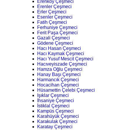
Erenköy Çeşmeci
Erenler Çeşmeci
Erler Çeşmeci
Esenler Çeşmeci
Fatih Çeşmeci
Ferhuniye Çeşmeci
Ferit Paşa Çeşmeci
Gazali Çeşmeci
Gödene Çeşmeci
Hacı Hasan Çeşmeci
Hacı Kaymak Çeşmeci
Hacı Yusuf Mescit Çeşmeci
Hacıveyiszade Çeşmeci
Hamza Oğlu Çeşmeci
Hanay Başı Çeşmeci
Harmancık Çeşmeci
Hocacihan Çeşmeci
Hüsamettin Çelebi Çeşmeci
Işıklar Çeşmeci
İhsaniye Çeşmeci
İstiklal Çeşmeci
Kampüs Çeşmeci
Karahüyük Çeşmeci
Karakulak Çeşmeci
Karatay Çeşmeci