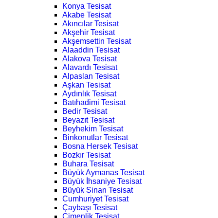
Konya Tesisat
Akabe Tesisat
Akıncılar Tesisat
Akşehir Tesisat
Akşemsettin Tesisat
Alaaddin Tesisat
Alakova Tesisat
Alavardı Tesisat
Alpaslan Tesisat
Aşkan Tesisat
Aydınlık Tesisat
Batıhadimi Tesisat
Bedir Tesisat
Beyazıt Tesisat
Beyhekim Tesisat
Binkonutlar Tesisat
Bosna Hersek Tesisat
Bozkır Tesisat
Buhara Tesisat
Büyük Aymanas Tesisat
Büyük İhsaniye Tesisat
Büyük Sinan Tesisat
Cumhuriyet Tesisat
Çaybaşı Tesisat
Çimenlik Tesisat