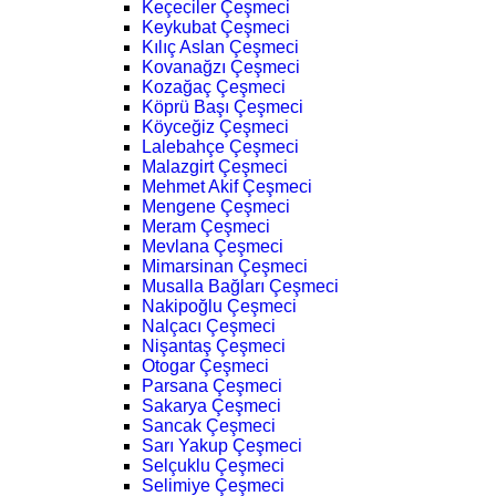
Keçeciler Çeşmeci
Keykubat Çeşmeci
Kılıç Aslan Çeşmeci
Kovanağzı Çeşmeci
Kozağaç Çeşmeci
Köprü Başı Çeşmeci
Köyceğiz Çeşmeci
Lalebahçe Çeşmeci
Malazgirt Çeşmeci
Mehmet Akif Çeşmeci
Mengene Çeşmeci
Meram Çeşmeci
Mevlana Çeşmeci
Mimarsinan Çeşmeci
Musalla Bağları Çeşmeci
Nakipoğlu Çeşmeci
Nalçacı Çeşmeci
Nişantaş Çeşmeci
Otogar Çeşmeci
Parsana Çeşmeci
Sakarya Çeşmeci
Sancak Çeşmeci
Sarı Yakup Çeşmeci
Selçuklu Çeşmeci
Selimiye Çeşmeci