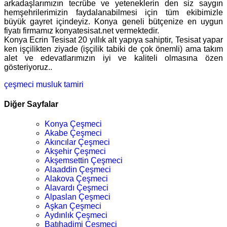
arkadaşlarımızın tecrübe ve yeteneklerin den siz saygın
hemşehrilerimizin faydalanabilmesi için tüm ekibimizle
büyük gayret içindeyiz. Konya geneli bütçenize en uygun
fiyatı firmamız konyatesisat.net vermektedir.
Konya Ecrin Tesisat 20 yıllık alt yapıya sahiptir, Tesisat yapar
ken işçilikten ziyade (işçilik tabiki de çok önemli) ama takım
alet ve edevatlarımızın iyi ve kaliteli olmasına özen
gösteriyoruz..
çeşmeci
musluk tamiri
Diğer Sayfalar
Konya Çeşmeci
Akabe Çeşmeci
Akıncılar Çeşmeci
Akşehir Çeşmeci
Akşemsettin Çeşmeci
Alaaddin Çeşmeci
Alakova Çeşmeci
Alavardı Çeşmeci
Alpaslan Çeşmeci
Aşkan Çeşmeci
Aydınlık Çeşmeci
Batıhadimi Çeşmeci