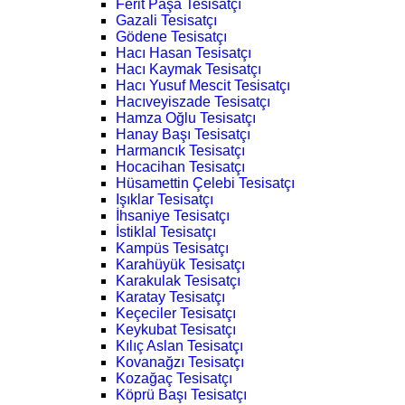
Ferit Paşa Tesisatçı
Gazali Tesisatçı
Gödene Tesisatçı
Hacı Hasan Tesisatçı
Hacı Kaymak Tesisatçı
Hacı Yusuf Mescit Tesisatçı
Hacıveyiszade Tesisatçı
Hamza Oğlu Tesisatçı
Hanay Başı Tesisatçı
Harmancık Tesisatçı
Hocacihan Tesisatçı
Hüsamettin Çelebi Tesisatçı
Işıklar Tesisatçı
İhsaniye Tesisatçı
İstiklal Tesisatçı
Kampüs Tesisatçı
Karahüyük Tesisatçı
Karakulak Tesisatçı
Karatay Tesisatçı
Keçeciler Tesisatçı
Keykubat Tesisatçı
Kılıç Aslan Tesisatçı
Kovanağzı Tesisatçı
Kozağaç Tesisatçı
Köprü Başı Tesisatçı