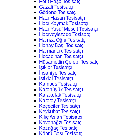
Ferit Paşa Tesisatçı
Gazali Tesisatçı
Gödene Tesisatçı
Hacı Hasan Tesisatçı
Hacı Kaymak Tesisatçı
Hacı Yusuf Mescit Tesisatçı
Hacıveyiszade Tesisatçı
Hamza Oğlu Tesisatçı
Hanay Başı Tesisatçı
Harmancık Tesisatçı
Hocacihan Tesisatçı
Hüsamettin Çelebi Tesisatçı
Işıklar Tesisatçı
İhsaniye Tesisatçı
İstiklal Tesisatçı
Kampüs Tesisatçı
Karahüyük Tesisatçı
Karakulak Tesisatçı
Karatay Tesisatçı
Keçeciler Tesisatçı
Keykubat Tesisatçı
Kılıç Aslan Tesisatçı
Kovanağzı Tesisatçı
Kozağaç Tesisatçı
Köprü Başı Tesisatçı