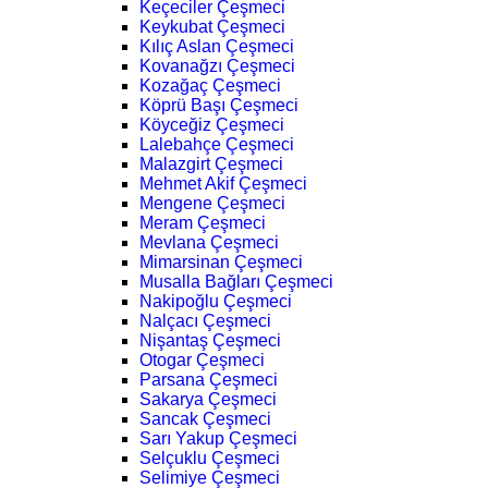
Keçeciler Çeşmeci
Keykubat Çeşmeci
Kılıç Aslan Çeşmeci
Kovanağzı Çeşmeci
Kozağaç Çeşmeci
Köprü Başı Çeşmeci
Köyceğiz Çeşmeci
Lalebahçe Çeşmeci
Malazgirt Çeşmeci
Mehmet Akif Çeşmeci
Mengene Çeşmeci
Meram Çeşmeci
Mevlana Çeşmeci
Mimarsinan Çeşmeci
Musalla Bağları Çeşmeci
Nakipoğlu Çeşmeci
Nalçacı Çeşmeci
Nişantaş Çeşmeci
Otogar Çeşmeci
Parsana Çeşmeci
Sakarya Çeşmeci
Sancak Çeşmeci
Sarı Yakup Çeşmeci
Selçuklu Çeşmeci
Selimiye Çeşmeci