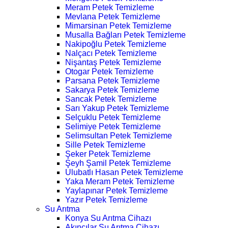
Meram Petek Temizleme
Mevlana Petek Temizleme
Mimarsinan Petek Temizleme
Musalla Bağları Petek Temizleme
Nakipoğlu Petek Temizleme
Nalçacı Petek Temizleme
Nişantaş Petek Temizleme
Otogar Petek Temizleme
Parsana Petek Temizleme
Sakarya Petek Temizleme
Sancak Petek Temizleme
Sarı Yakup Petek Temizleme
Selçuklu Petek Temizleme
Selimiye Petek Temizleme
Selimsultan Petek Temizleme
Sille Petek Temizleme
Şeker Petek Temizleme
Şeyh Şamil Petek Temizleme
Ulubatlı Hasan Petek Temizleme
Yaka Meram Petek Temizleme
Yaylapınar Petek Temizleme
Yazır Petek Temizleme
Su Arıtma
Konya Su Arıtma Cihazı
Akıncılar Su Arıtma Cihazı