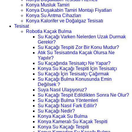
Konya Musluk Tamiri
Konya Duşakabin Tamiri Montajı Fiyatları
Konya Su Arıtma Cihazları
Konya Kalorifer ve Doğalgaz Tesisatı
Tesisat
Robotla Kaçak Bulma
Su Kaçağı Varken Nelerden Uzak Durmak
Gerekir?
Su Kaçağı Tespiti Zor Bir Konu Mudur?
Atık Su Tesisatında Kaçak Olursa Ne
Yapılır?
Su Kaçağında Tesisatçı Ne Yapar?
Konya Su Kaçağı Tespiti İçin Tesisatçı
Su Kaçağı İçin Tesisatçı Çağırmak
Su Kaçağı Bulma Konusunda Emin
Değilsek ?
Suya Nasıl Ulaşıyoruz?
Su Kaçağı Tespit Edildikten Sonra Ne Olur?
Su Kaçağı Bulma Yöntemleri
Su Kaçağı Nasıl Fark Edilir?
Su Kaçağı Nedir?
Konya Kaçak Su Bulma
Konya Kameralı Su Kaçak Tespiti
Konya Su Kaçağı Tespiti