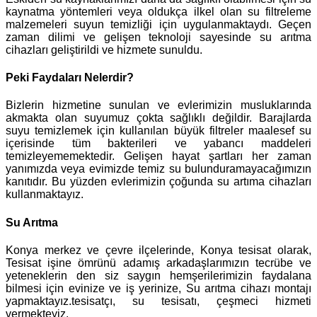
kaynatma yöntemleri veya oldukça ilkel olan su filtreleme
malzemeleri suyun temizliği için uygulanmaktaydı. Geçen
zaman dilimi ve gelişen teknoloji sayesinde su arıtma
cihazları geliştirildi ve hizmete sunuldu.
Peki Faydaları Nelerdir?
Bizlerin hizmetine sunulan ve evlerimizin musluklarında
akmakta olan suyumuz çokta sağlıklı değildir. Barajlarda
suyu temizlemek için kullanılan büyük filtreler maalesef su
içerisinde tüm bakterileri ve yabancı maddeleri
temizleyememektedir. Gelişen hayat şartları her zaman
yanımızda veya evimizde temiz su bulunduramayacağımızın
kanıtıdır. Bu yüzden evlerimizin çoğunda su artıma cihazları
kullanmaktayız.
Su Arıtma
Konya merkez ve çevre ilçelerinde, Konya tesisat olarak,
Tesisat işine ömrünü adamış arkadaşlarımızın tecrübe ve
yeteneklerin den siz saygın hemşerilerimizin faydalana
bilmesi için evinize ve iş yerinize, Su arıtma cihazı montajı
yapmaktayız.tesisatçı, su tesisatı, çeşmeci hizmeti
vermekteyiz.