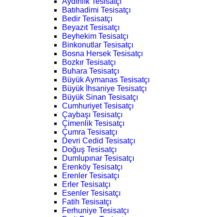
Aydınlık Tesisatçı
Batıhadimi Tesisatçı
Bedir Tesisatçı
Beyazıt Tesisatçı
Beyhekim Tesisatçı
Binkonutlar Tesisatçı
Bosna Hersek Tesisatçı
Bozkır Tesisatçı
Buhara Tesisatçı
Büyük Aymanas Tesisatçı
Büyük İhsaniye Tesisatçı
Büyük Sinan Tesisatçı
Cumhuriyet Tesisatçı
Çaybaşı Tesisatçı
Çimenlik Tesisatçı
Çumra Tesisatçı
Devri Cedid Tesisatçı
Doğuş Tesisatçı
Dumlupınar Tesisatçı
Erenköy Tesisatçı
Erenler Tesisatçı
Erler Tesisatçı
Esenler Tesisatçı
Fatih Tesisatçı
Ferhuniye Tesisatçı