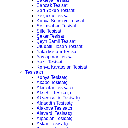
Sakarya Tesisat
Sancak Tesisat
Sarı Yakup Tesisat
Selçuklu Tesisat
Konya Selimiye Tesisat
Selimsultan Tesisat
Sille Tesisat
Şeker Tesisat
Şeyh Şamil Tesisat
Ulubatlı Hasan Tesisat
Yaka Meram Tesisat
Yaylapınar Tesisat
Yazır Tesisat
Konya Karaaslan Tesisat
Tesisatçı
Konya Tesisatçı
Akabe Tesisatçı
Akıncılar Tesisatçı
Akşehir Tesisatçı
Akşemsettin Tesisatçı
Alaaddin Tesisatçı
Alakova Tesisatçı
Alavardı Tesisatçı
Alpaslan Tesisatçı
Aşkan Tesisatçı