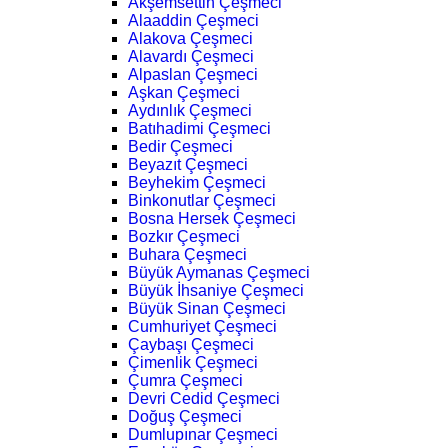
Akşemsettin Çeşmeci
Alaaddin Çeşmeci
Alakova Çeşmeci
Alavardı Çeşmeci
Alpaslan Çeşmeci
Aşkan Çeşmeci
Aydınlık Çeşmeci
Batıhadimi Çeşmeci
Bedir Çeşmeci
Beyazıt Çeşmeci
Beyhekim Çeşmeci
Binkonutlar Çeşmeci
Bosna Hersek Çeşmeci
Bozkır Çeşmeci
Buhara Çeşmeci
Büyük Aymanas Çeşmeci
Büyük İhsaniye Çeşmeci
Büyük Sinan Çeşmeci
Cumhuriyet Çeşmeci
Çaybaşı Çeşmeci
Çimenlik Çeşmeci
Çumra Çeşmeci
Devri Cedid Çeşmeci
Doğuş Çeşmeci
Dumlupınar Çeşmeci