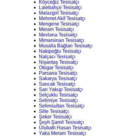
Köyceğiz Tesisatçı
Lalebahçe Tesisatçı
Malazgirt Tesisatçı
Mehmet Akif Tesisatçı
Mengene Tesisatçı
Meram Tesisatçı
Mevlana Tesisatçı
Mimarsinan Tesisatçı
Musalla Bağları Tesisatçı
Nakipoğlu Tesisatçı
Nalçacı Tesisatçı
Nişantaş Tesisatçı
Otogar Tesisatçı
Parsana Tesisatçı
Sakarya Tesisatçı
Sancak Tesisatçı
Sarı Yakup Tesisatçı
Selçuklu Tesisatçı
Selimiye Tesisatçı
Selimsultan Tesisatçı
Sille Tesisatçı
Şeker Tesisatçı
Şeyh Şamil Tesisatçı
Ulubatlı Hasan Tesisatçı
Yaka Meram Tesisatçı