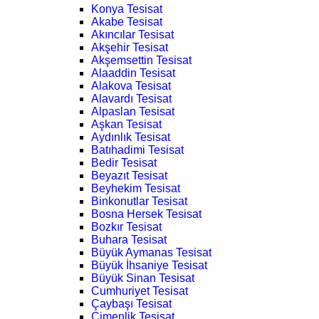
Konya Tesisat
Akabe Tesisat
Akıncılar Tesisat
Akşehir Tesisat
Akşemsettin Tesisat
Alaaddin Tesisat
Alakova Tesisat
Alavardı Tesisat
Alpaslan Tesisat
Aşkan Tesisat
Aydınlık Tesisat
Batıhadimi Tesisat
Bedir Tesisat
Beyazıt Tesisat
Beyhekim Tesisat
Binkonutlar Tesisat
Bosna Hersek Tesisat
Bozkır Tesisat
Buhara Tesisat
Büyük Aymanas Tesisat
Büyük İhsaniye Tesisat
Büyük Sinan Tesisat
Cumhuriyet Tesisat
Çaybaşı Tesisat
Çimenlik Tesisat