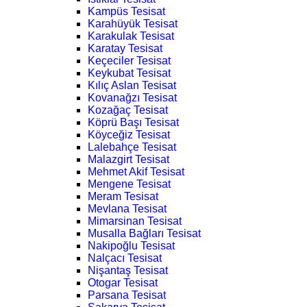
Kampüs Tesisat
Karahüyük Tesisat
Karakulak Tesisat
Karatay Tesisat
Keçeciler Tesisat
Keykubat Tesisat
Kılıç Aslan Tesisat
Kovanağzı Tesisat
Kozağaç Tesisat
Köprü Başı Tesisat
Köyceğiz Tesisat
Lalebahçe Tesisat
Malazgirt Tesisat
Mehmet Akif Tesisat
Mengene Tesisat
Meram Tesisat
Mevlana Tesisat
Mimarsinan Tesisat
Musalla Bağları Tesisat
Nakipoğlu Tesisat
Nalçacı Tesisat
Nişantaş Tesisat
Otogar Tesisat
Parsana Tesisat