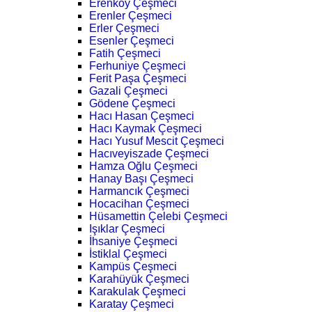
Erenköy Çeşmeci
Erenler Çeşmeci
Erler Çeşmeci
Esenler Çeşmeci
Fatih Çeşmeci
Ferhuniye Çeşmeci
Ferit Paşa Çeşmeci
Gazali Çeşmeci
Gödene Çeşmeci
Hacı Hasan Çeşmeci
Hacı Kaymak Çeşmeci
Hacı Yusuf Mescit Çeşmeci
Hacıveyiszade Çeşmeci
Hamza Oğlu Çeşmeci
Hanay Başı Çeşmeci
Harmancık Çeşmeci
Hocacihan Çeşmeci
Hüsamettin Çelebi Çeşmeci
Işıklar Çeşmeci
İhsaniye Çeşmeci
İstiklal Çeşmeci
Kampüs Çeşmeci
Karahüyük Çeşmeci
Karakulak Çeşmeci
Karatay Çeşmeci