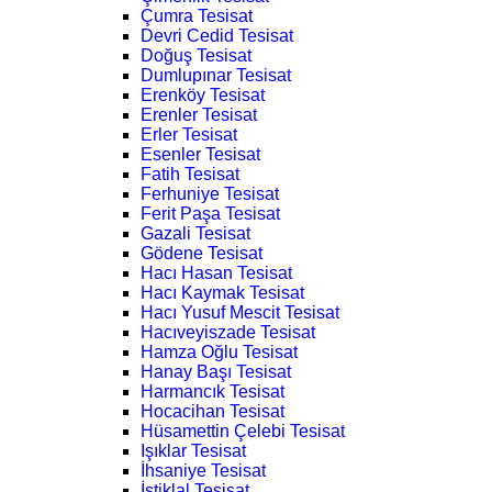
Çumra Tesisat
Devri Cedid Tesisat
Doğuş Tesisat
Dumlupınar Tesisat
Erenköy Tesisat
Erenler Tesisat
Erler Tesisat
Esenler Tesisat
Fatih Tesisat
Ferhuniye Tesisat
Ferit Paşa Tesisat
Gazali Tesisat
Gödene Tesisat
Hacı Hasan Tesisat
Hacı Kaymak Tesisat
Hacı Yusuf Mescit Tesisat
Hacıveyiszade Tesisat
Hamza Oğlu Tesisat
Hanay Başı Tesisat
Harmancık Tesisat
Hocacihan Tesisat
Hüsamettin Çelebi Tesisat
Işıklar Tesisat
İhsaniye Tesisat
İstiklal Tesisat