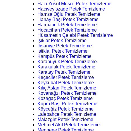
Hacı Yusuf Mescit Petek Temizleme
Hacıveyiszade Petek Temizleme
Hamza Oğlu Petek Temizleme
Hanay Başı Petek Temizleme
Harmancık Petek Temizleme
Hocacihan Petek Temizleme
Hüsamettin Çelebi Petek Temizleme
Işıklar Petek Temizleme
İhsaniye Petek Temizleme
İstiklal Petek Temizleme
Kampüs Petek Temizleme
Karahüyük Petek Temizleme
Karakulak Petek Temizleme
Karatay Petek Temizleme
Keçeciler Petek Temizleme
Keykubat Petek Temizleme
Kılıç Aslan Petek Temizleme
Kovanağzı Petek Temizleme
Kozağaç Petek Temizleme
Köprü Başı Petek Temizleme
Köyceğiz Petek Temizleme
Lalebahçe Petek Temizleme
Malazgirt Petek Temizleme
Mehmet Akif Petek Temizleme
Mengene Petek Temizleme