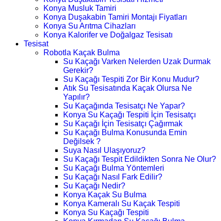
Konya Musluk Tamiri
Konya Duşakabin Tamiri Montajı Fiyatları
Konya Su Arıtma Cihazları
Konya Kalorifer ve Doğalgaz Tesisatı
Tesisat
Robotla Kaçak Bulma
Su Kaçağı Varken Nelerden Uzak Durmak
Gerekir?
Su Kaçağı Tespiti Zor Bir Konu Mudur?
Atık Su Tesisatında Kaçak Olursa Ne
Yapılır?
Su Kaçağında Tesisatçı Ne Yapar?
Konya Su Kaçağı Tespiti İçin Tesisatçı
Su Kaçağı İçin Tesisatçı Çağırmak
Su Kaçağı Bulma Konusunda Emin
Değilsek ?
Suya Nasıl Ulaşıyoruz?
Su Kaçağı Tespit Edildikten Sonra Ne Olur?
Su Kaçağı Bulma Yöntemleri
Su Kaçağı Nasıl Fark Edilir?
Su Kaçağı Nedir?
Konya Kaçak Su Bulma
Konya Kameralı Su Kaçak Tespiti
Konya Su Kaçağı Tespiti