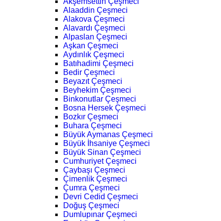
Akşemsettin Çeşmeci
Alaaddin Çeşmeci
Alakova Çeşmeci
Alavardı Çeşmeci
Alpaslan Çeşmeci
Aşkan Çeşmeci
Aydınlık Çeşmeci
Batıhadimi Çeşmeci
Bedir Çeşmeci
Beyazıt Çeşmeci
Beyhekim Çeşmeci
Binkonutlar Çeşmeci
Bosna Hersek Çeşmeci
Bozkır Çeşmeci
Buhara Çeşmeci
Büyük Aymanas Çeşmeci
Büyük İhsaniye Çeşmeci
Büyük Sinan Çeşmeci
Cumhuriyet Çeşmeci
Çaybaşı Çeşmeci
Çimenlik Çeşmeci
Çumra Çeşmeci
Devri Cedid Çeşmeci
Doğuş Çeşmeci
Dumlupınar Çeşmeci