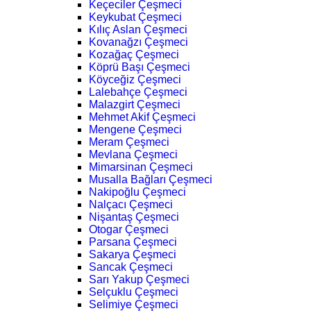
Keçeciler Çeşmeci
Keykubat Çeşmeci
Kılıç Aslan Çeşmeci
Kovanağzı Çeşmeci
Kozağaç Çeşmeci
Köprü Başı Çeşmeci
Köyceğiz Çeşmeci
Lalebahçe Çeşmeci
Malazgirt Çeşmeci
Mehmet Akif Çeşmeci
Mengene Çeşmeci
Meram Çeşmeci
Mevlana Çeşmeci
Mimarsinan Çeşmeci
Musalla Bağları Çeşmeci
Nakipoğlu Çeşmeci
Nalçacı Çeşmeci
Nişantaş Çeşmeci
Otogar Çeşmeci
Parsana Çeşmeci
Sakarya Çeşmeci
Sancak Çeşmeci
Sarı Yakup Çeşmeci
Selçuklu Çeşmeci
Selimiye Çeşmeci