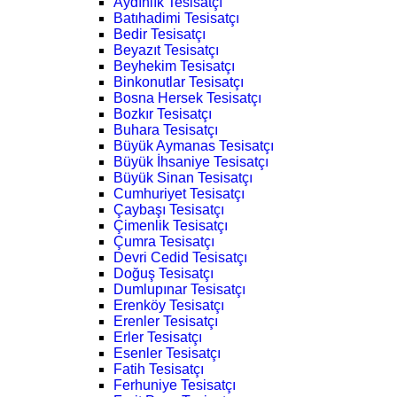
Aydınlık Tesisatçı
Batıhadimi Tesisatçı
Bedir Tesisatçı
Beyazıt Tesisatçı
Beyhekim Tesisatçı
Binkonutlar Tesisatçı
Bosna Hersek Tesisatçı
Bozkır Tesisatçı
Buhara Tesisatçı
Büyük Aymanas Tesisatçı
Büyük İhsaniye Tesisatçı
Büyük Sinan Tesisatçı
Cumhuriyet Tesisatçı
Çaybaşı Tesisatçı
Çimenlik Tesisatçı
Çumra Tesisatçı
Devri Cedid Tesisatçı
Doğuş Tesisatçı
Dumlupınar Tesisatçı
Erenköy Tesisatçı
Erenler Tesisatçı
Erler Tesisatçı
Esenler Tesisatçı
Fatih Tesisatçı
Ferhuniye Tesisatçı