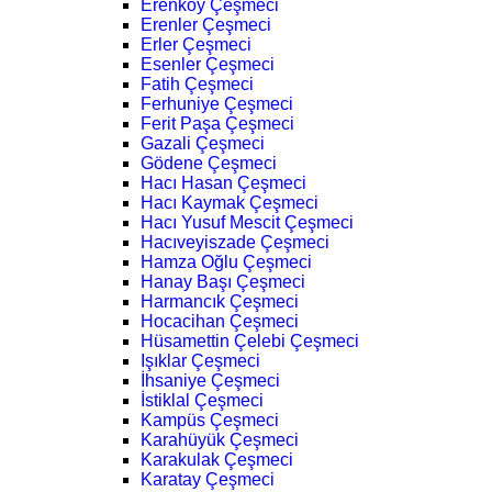
Erenköy Çeşmeci
Erenler Çeşmeci
Erler Çeşmeci
Esenler Çeşmeci
Fatih Çeşmeci
Ferhuniye Çeşmeci
Ferit Paşa Çeşmeci
Gazali Çeşmeci
Gödene Çeşmeci
Hacı Hasan Çeşmeci
Hacı Kaymak Çeşmeci
Hacı Yusuf Mescit Çeşmeci
Hacıveyiszade Çeşmeci
Hamza Oğlu Çeşmeci
Hanay Başı Çeşmeci
Harmancık Çeşmeci
Hocacihan Çeşmeci
Hüsamettin Çelebi Çeşmeci
Işıklar Çeşmeci
İhsaniye Çeşmeci
İstiklal Çeşmeci
Kampüs Çeşmeci
Karahüyük Çeşmeci
Karakulak Çeşmeci
Karatay Çeşmeci