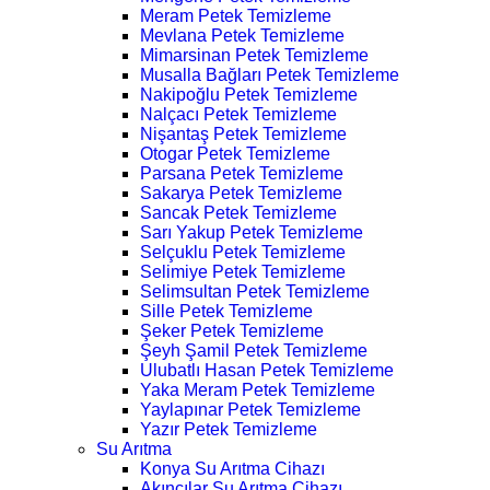
Meram Petek Temizleme
Mevlana Petek Temizleme
Mimarsinan Petek Temizleme
Musalla Bağları Petek Temizleme
Nakipoğlu Petek Temizleme
Nalçacı Petek Temizleme
Nişantaş Petek Temizleme
Otogar Petek Temizleme
Parsana Petek Temizleme
Sakarya Petek Temizleme
Sancak Petek Temizleme
Sarı Yakup Petek Temizleme
Selçuklu Petek Temizleme
Selimiye Petek Temizleme
Selimsultan Petek Temizleme
Sille Petek Temizleme
Şeker Petek Temizleme
Şeyh Şamil Petek Temizleme
Ulubatlı Hasan Petek Temizleme
Yaka Meram Petek Temizleme
Yaylapınar Petek Temizleme
Yazır Petek Temizleme
Su Arıtma
Konya Su Arıtma Cihazı
Akıncılar Su Arıtma Cihazı