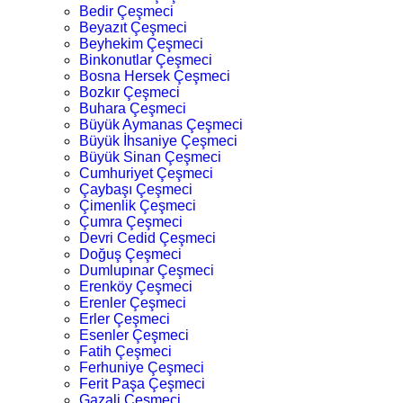
Bedir Çeşmeci
Beyazıt Çeşmeci
Beyhekim Çeşmeci
Binkonutlar Çeşmeci
Bosna Hersek Çeşmeci
Bozkır Çeşmeci
Buhara Çeşmeci
Büyük Aymanas Çeşmeci
Büyük İhsaniye Çeşmeci
Büyük Sinan Çeşmeci
Cumhuriyet Çeşmeci
Çaybaşı Çeşmeci
Çimenlik Çeşmeci
Çumra Çeşmeci
Devri Cedid Çeşmeci
Doğuş Çeşmeci
Dumlupınar Çeşmeci
Erenköy Çeşmeci
Erenler Çeşmeci
Erler Çeşmeci
Esenler Çeşmeci
Fatih Çeşmeci
Ferhuniye Çeşmeci
Ferit Paşa Çeşmeci
Gazali Çeşmeci