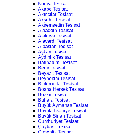
Konya Tesisat
Akabe Tesisat
Akıncılar Tesisat
Akşehir Tesisat
Akşemsettin Tesisat
Alaaddin Tesisat
Alakova Tesisat
Alavardı Tesisat
Alpaslan Tesisat
Aşkan Tesisat
Aydınlık Tesisat
Batıhadimi Tesisat
Bedir Tesisat
Beyazıt Tesisat
Beyhekim Tesisat
Binkonutlar Tesisat
Bosna Hersek Tesisat
Bozkır Tesisat
Buhara Tesisat
Büyük Aymanas Tesisat
Büyük İhsaniye Tesisat
Büyük Sinan Tesisat
Cumhuriyet Tesisat
Çaybaşı Tesisat
Çimenlik Tesisat