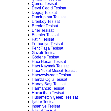
Çumra Tesisat
Devri Cedid Tesisat
Doğuş Tesisat
Dumlupınar Tesisat
Erenköy Tesisat
Erenler Tesisat
Erler Tesisat
Esenler Tesisat
Fatih Tesisat
Ferhuniye Tesisat
Ferit Paşa Tesisat
Gazali Tesisat
Gödene Tesisat
Hacı Hasan Tesisat
Hacı Kaymak Tesisat
Hacı Yusuf Mescit Tesisat
Hacıveyiszade Tesisat
Hamza Oğlu Tesisat
Hanay Başı Tesisat
Harmancık Tesisat
Hocacihan Tesisat
Hüsamettin Çelebi Tesisat
Işıklar Tesisat
İhsaniye Tesisat
İstiklal Tesisat