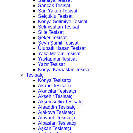
Sakarya Tesisat
Sancak Tesisat
Sarı Yakup Tesisat
Selçuklu Tesisat
Konya Selimiye Tesisat
Selimsultan Tesisat
Sille Tesisat
Şeker Tesisat
Şeyh Şamil Tesisat
Ulubatlı Hasan Tesisat
Yaka Meram Tesisat
Yaylapınar Tesisat
Yazır Tesisat
Konya Karaaslan Tesisat
Tesisatçı
Konya Tesisatçı
Akabe Tesisatçı
Akıncılar Tesisatçı
Akşehir Tesisatçı
Akşemsettin Tesisatçı
Alaaddin Tesisatçı
Alakova Tesisatçı
Alavardı Tesisatçı
Alpaslan Tesisatçı
Aşkan Tesisatçı