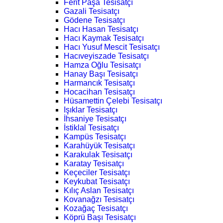
Ferit Paşa Tesisatçı
Gazali Tesisatçı
Gödene Tesisatçı
Hacı Hasan Tesisatçı
Hacı Kaymak Tesisatçı
Hacı Yusuf Mescit Tesisatçı
Hacıveyiszade Tesisatçı
Hamza Oğlu Tesisatçı
Hanay Başı Tesisatçı
Harmancık Tesisatçı
Hocacihan Tesisatçı
Hüsamettin Çelebi Tesisatçı
Işıklar Tesisatçı
İhsaniye Tesisatçı
İstiklal Tesisatçı
Kampüs Tesisatçı
Karahüyük Tesisatçı
Karakulak Tesisatçı
Karatay Tesisatçı
Keçeciler Tesisatçı
Keykubat Tesisatçı
Kılıç Aslan Tesisatçı
Kovanağzı Tesisatçı
Kozağaç Tesisatçı
Köprü Başı Tesisatçı