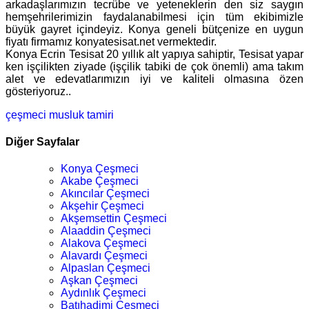
arkadaşlarımızın tecrübe ve yeteneklerin den siz saygın
hemşehrilerimizin faydalanabilmesi için tüm ekibimizle
büyük gayret içindeyiz. Konya geneli bütçenize en uygun
fiyatı firmamız konyatesisat.net vermektedir.
Konya Ecrin Tesisat 20 yıllık alt yapıya sahiptir, Tesisat yapar
ken işçilikten ziyade (işçilik tabiki de çok önemli) ama takım
alet ve edevatlarımızın iyi ve kaliteli olmasına özen
gösteriyoruz..
çeşmeci
musluk tamiri
Diğer Sayfalar
Konya Çeşmeci
Akabe Çeşmeci
Akıncılar Çeşmeci
Akşehir Çeşmeci
Akşemsettin Çeşmeci
Alaaddin Çeşmeci
Alakova Çeşmeci
Alavardı Çeşmeci
Alpaslan Çeşmeci
Aşkan Çeşmeci
Aydınlık Çeşmeci
Batıhadimi Çeşmeci