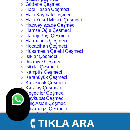
Gödene Çeşmeci
Hacı Hasan Çeşmeci
Hacı Kaymak Çeşmeci
Hacı Yusuf Mescit Çeşmeci
Hacıveyiszade Çeşmeci
Hamza Oğlu Çeşmeci
Hanay Başı Çeşmeci
Harmancık Çeşmeci
Hocacihan Çeşmeci
Hüsamettin Çelebi Çeşmeci
Işıklar Çeşmeci
İhsaniye Çeşmeci
İstiklal Çeşmeci
Kampüs Çeşmeci
Karahüyük Çeşmeci
Karakulak Çeşmeci
Karatay Çeşmeci
Keçeciler Çeşmeci
Keykubat Çeşmeci
Kılıç Aslan Çeşmeci
Kovanağzı Çeşmeci
Kozağaç Çeşmeci
Köprü Başı Çeşmeci
Köyceğiz Çeşmeci
Lalebahçe Çeşmeci