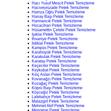
Hacı Yusuf Mescit Petek Temizleme
Hacıveyiszade Petek Temizleme
Hamza Oğlu Petek Temizleme
Hanay Başı Petek Temizleme
Harmancık Petek Temizleme
Hocacihan Petek Temizleme
Hüsamettin Çelebi Petek Temizleme
Işıklar Petek Temizleme
İhsaniye Petek Temizleme
İstiklal Petek Temizleme
Kampüs Petek Temizleme
Karahüyük Petek Temizleme
Karakulak Petek Temizleme
Karatay Petek Temizleme
Keçeciler Petek Temizleme
Keykubat Petek Temizleme
Kılıç Aslan Petek Temizleme
Kovanağzı Petek Temizleme
Kozağaç Petek Temizleme
Köprü Başı Petek Temizleme
Köyceğiz Petek Temizleme
Lalebahçe Petek Temizleme
Malazgirt Petek Temizleme
Mehmet Akif Petek Temizleme
Mengene Petek Temizleme