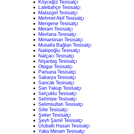
Köyceğiz Tesisatçı
Lalebahçe Tesisatçı
Malazgirt Tesisatçı
Mehmet Akif Tesisatçı
Mengene Tesisatçı
Meram Tesisatçı
Mevlana Tesisatçı
Mimarsinan Tesisatçı
Musalla Bağları Tesisatçı
Nakipoğlu Tesisatçı
Nalçacı Tesisatçı
Nişantaş Tesisatçı
Otogar Tesisatçı
Parsana Tesisatçı
Sakarya Tesisatçı
Sancak Tesisatçı
Sarı Yakup Tesisatçı
Selçuklu Tesisatçı
Selimiye Tesisatçı
Selimsultan Tesisatçı
Sille Tesisatçı
Şeker Tesisatçı
Şeyh Şamil Tesisatçı
Ulubatlı Hasan Tesisatçı
Yaka Meram Tesisatçı