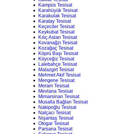
Kampüs Tesisat
Karahüyük Tesisat
Karakulak Tesisat
Karatay Tesisat
Keçeciler Tesisat
Keykubat Tesisat
Kılıç Aslan Tesisat
Kovanağzı Tesisat
Kozağaç Tesisat
Köprü Başı Tesisat
Köyceğiz Tesisat
Lalebahçe Tesisat
Malazgirt Tesisat
Mehmet Akif Tesisat
Mengene Tesisat
Meram Tesisat
Mevlana Tesisat
Mimarsinan Tesisat
Musalla Bağları Tesisat
Nakipoğlu Tesisat
Nalçacı Tesisat
Nişantaş Tesisat
Otogar Tesisat
Parsana Tesisat