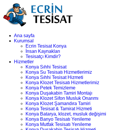
Ana sayfa
Kurumsal
Ecrin Tesisat Konya
İnsan Kaynakları
Tesisatçı Kimdir?
Hizmetler
Konya Sıhhi Tesisat
Konya Su Tesisatı Hizmetlerimiz
Konya Sıhhi Tesisat Hizmeti
Konya Klozet Tesisatı Hizmetlerimiz
Konya Petek Temizleme
Konya Duşakabin Tamiri Montajı
Konya Klozet Sifon Musluk Onarımı
Konya Klozet Şamandıra Tamiri
Konya Tesisat & Tamirat Hizmeti
Konya Batarya, klozet, musluk değişimi
Konya Banyo Tesisatı Yenileme
Konya Mutfak Tesisatı Yenileme
Konya Duşakabin Tesisatı Hizmeti