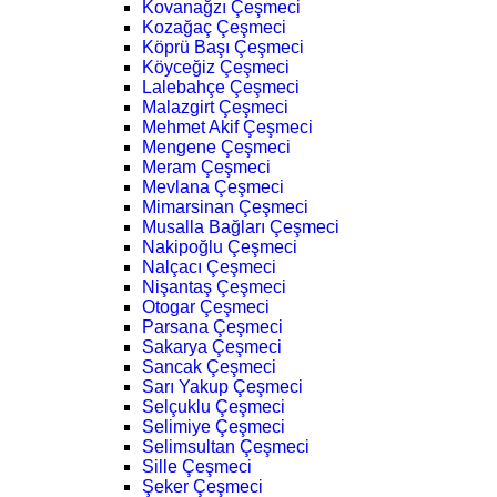
Kovanağzı Çeşmeci
Kozağaç Çeşmeci
Köprü Başı Çeşmeci
Köyceğiz Çeşmeci
Lalebahçe Çeşmeci
Malazgirt Çeşmeci
Mehmet Akif Çeşmeci
Mengene Çeşmeci
Meram Çeşmeci
Mevlana Çeşmeci
Mimarsinan Çeşmeci
Musalla Bağları Çeşmeci
Nakipoğlu Çeşmeci
Nalçacı Çeşmeci
Nişantaş Çeşmeci
Otogar Çeşmeci
Parsana Çeşmeci
Sakarya Çeşmeci
Sancak Çeşmeci
Sarı Yakup Çeşmeci
Selçuklu Çeşmeci
Selimiye Çeşmeci
Selimsultan Çeşmeci
Sille Çeşmeci
Şeker Çeşmeci