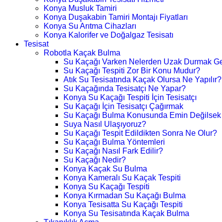
Konya Musluk Tamiri
Konya Duşakabin Tamiri Montajı Fiyatları
Konya Su Arıtma Cihazları
Konya Kalorifer ve Doğalgaz Tesisatı
Tesisat
Robotla Kaçak Bulma
Su Kaçağı Varken Nelerden Uzak Durmak Ge
Su Kaçağı Tespiti Zor Bir Konu Mudur?
Atık Su Tesisatında Kaçak Olursa Ne Yapılır?
Su Kaçağında Tesisatçı Ne Yapar?
Konya Su Kaçağı Tespiti İçin Tesisatçı
Su Kaçağı İçin Tesisatçı Çağırmak
Su Kaçağı Bulma Konusunda Emin Değilsek
Suya Nasıl Ulaşıyoruz?
Su Kaçağı Tespit Edildikten Sonra Ne Olur?
Su Kaçağı Bulma Yöntemleri
Su Kaçağı Nasıl Fark Edilir?
Su Kaçağı Nedir?
Konya Kaçak Su Bulma
Konya Kameralı Su Kaçak Tespiti
Konya Su Kaçağı Tespiti
Konya Kırmadan Su Kaçağı Bulma
Konya Tesisatta Su Kaçağı Tespiti
Konya Su Tesisatında Kaçak Bulma