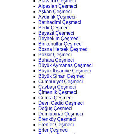
Alavardı Çeşmeci
Alpaslan Çeşmeci
Aşkan Çeşmeci
Aydınlık Çeşmeci
Batıhadimi Çeşmeci
Bedir Çeşmeci
Beyazıt Çeşmeci
Beyhekim Çeşmeci
Binkonutlar Çeşmeci
Bosna Hersek Çeşmeci
Bozkır Çeşmeci
Buhara Çeşmeci
Büyük Aymanas Çeşmeci
Büyük İhsaniye Çeşmeci
Büyük Sinan Çeşmeci
Cumhuriyet Çeşmeci
Çaybaşı Çeşmeci
Çimenlik Çeşmeci
Çumra Çeşmeci
Devri Cedid Çeşmeci
Doğuş Çeşmeci
Dumlupınar Çeşmeci
Erenköy Çeşmeci
Erenler Çeşmeci
Erler Çeşmeci