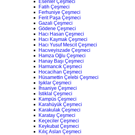
Esenler Çeşmeci
Fatih Çeşmeci
Ferhuniye Çeşmeci
Ferit Paşa Çeşmeci
Gazali Çeşmeci
Gödene Çeşmeci
Hacı Hasan Çeşmeci
Hacı Kaymak Çeşmeci
Hacı Yusuf Mescit Çeşmeci
Hacıveyiszade Çeşmeci
Hamza Oğlu Çeşmeci
Hanay Başı Çeşmeci
Harmancık Çeşmeci
Hocacihan Çeşmeci
Hüsamettin Çelebi Çeşmeci
Işıklar Çeşmeci
İhsaniye Çeşmeci
İstiklal Çeşmeci
Kampüs Çeşmeci
Karahüyük Çeşmeci
Karakulak Çeşmeci
Karatay Çeşmeci
Keçeciler Çeşmeci
Keykubat Çeşmeci
Kılıç Aslan Çeşmeci