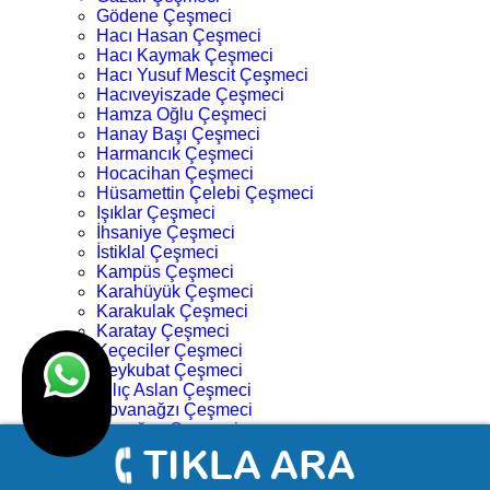
Gödene Çeşmeci
Hacı Hasan Çeşmeci
Hacı Kaymak Çeşmeci
Hacı Yusuf Mescit Çeşmeci
Hacıveyiszade Çeşmeci
Hamza Oğlu Çeşmeci
Hanay Başı Çeşmeci
Harmancık Çeşmeci
Hocacihan Çeşmeci
Hüsamettin Çelebi Çeşmeci
Işıklar Çeşmeci
İhsaniye Çeşmeci
İstiklal Çeşmeci
Kampüs Çeşmeci
Karahüyük Çeşmeci
Karakulak Çeşmeci
Karatay Çeşmeci
Keçeciler Çeşmeci
Keykubat Çeşmeci
Kılıç Aslan Çeşmeci
Kovanağzı Çeşmeci
Kozağaç Çeşmeci
Köprü Başı Çeşmeci
Köyceğiz Çeşmeci
Lalebahçe Çeşmeci