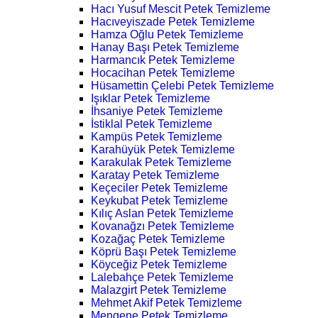
Hacı Yusuf Mescit Petek Temizleme
Hacıveyiszade Petek Temizleme
Hamza Oğlu Petek Temizleme
Hanay Başı Petek Temizleme
Harmancık Petek Temizleme
Hocacihan Petek Temizleme
Hüsamettin Çelebi Petek Temizleme
Işıklar Petek Temizleme
İhsaniye Petek Temizleme
İstiklal Petek Temizleme
Kampüs Petek Temizleme
Karahüyük Petek Temizleme
Karakulak Petek Temizleme
Karatay Petek Temizleme
Keçeciler Petek Temizleme
Keykubat Petek Temizleme
Kılıç Aslan Petek Temizleme
Kovanağzı Petek Temizleme
Kozağaç Petek Temizleme
Köprü Başı Petek Temizleme
Köyceğiz Petek Temizleme
Lalebahçe Petek Temizleme
Malazgirt Petek Temizleme
Mehmet Akif Petek Temizleme
Mengene Petek Temizleme