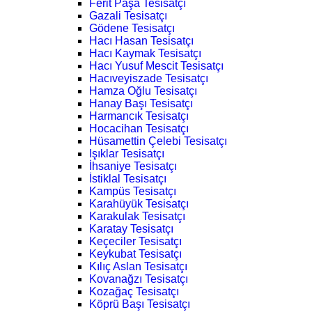
Ferit Paşa Tesisatçı
Gazali Tesisatçı
Gödene Tesisatçı
Hacı Hasan Tesisatçı
Hacı Kaymak Tesisatçı
Hacı Yusuf Mescit Tesisatçı
Hacıveyiszade Tesisatçı
Hamza Oğlu Tesisatçı
Hanay Başı Tesisatçı
Harmancık Tesisatçı
Hocacihan Tesisatçı
Hüsamettin Çelebi Tesisatçı
Işıklar Tesisatçı
İhsaniye Tesisatçı
İstiklal Tesisatçı
Kampüs Tesisatçı
Karahüyük Tesisatçı
Karakulak Tesisatçı
Karatay Tesisatçı
Keçeciler Tesisatçı
Keykubat Tesisatçı
Kılıç Aslan Tesisatçı
Kovanağzı Tesisatçı
Kozağaç Tesisatçı
Köprü Başı Tesisatçı