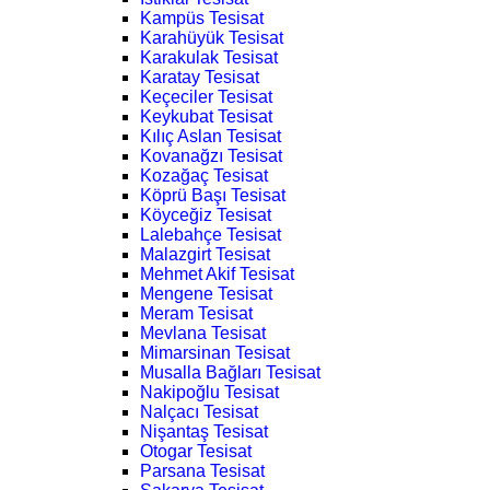
Kampüs Tesisat
Karahüyük Tesisat
Karakulak Tesisat
Karatay Tesisat
Keçeciler Tesisat
Keykubat Tesisat
Kılıç Aslan Tesisat
Kovanağzı Tesisat
Kozağaç Tesisat
Köprü Başı Tesisat
Köyceğiz Tesisat
Lalebahçe Tesisat
Malazgirt Tesisat
Mehmet Akif Tesisat
Mengene Tesisat
Meram Tesisat
Mevlana Tesisat
Mimarsinan Tesisat
Musalla Bağları Tesisat
Nakipoğlu Tesisat
Nalçacı Tesisat
Nişantaş Tesisat
Otogar Tesisat
Parsana Tesisat