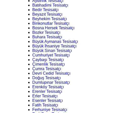
Aydınlık Tesisatçı
Batıhadimi Tesisatçı
Bedir Tesisatçı
Beyazıt Tesisatçı
Beyhekim Tesisatçı
Binkonutlar Tesisatçı
Bosna Hersek Tesisatçı
Bozkır Tesisatçı
Buhara Tesisatçı
Büyük Aymanas Tesisatçı
Büyük İhsaniye Tesisatçı
Büyük Sinan Tesisatçı
Cumhuriyet Tesisatçı
Çaybaşı Tesisatçı
Çimenlik Tesisatçı
Çumra Tesisatçı
Devri Cedid Tesisatçı
Doğuş Tesisatçı
Dumlupınar Tesisatçı
Erenköy Tesisatçı
Erenler Tesisatçı
Erler Tesisatçı
Esenler Tesisatçı
Fatih Tesisatçı
Ferhuniye Tesisatçı