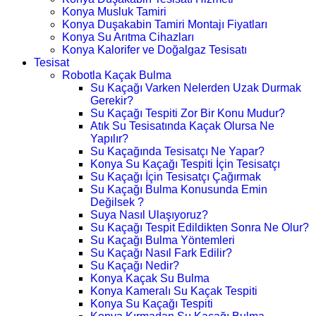
Konya Musluk Tamiri
Konya Duşakabin Tamiri Montajı Fiyatları
Konya Su Arıtma Cihazları
Konya Kalorifer ve Doğalgaz Tesisatı
Tesisat
Robotla Kaçak Bulma
Su Kaçağı Varken Nelerden Uzak Durmak
Gerekir?
Su Kaçağı Tespiti Zor Bir Konu Mudur?
Atık Su Tesisatında Kaçak Olursa Ne
Yapılır?
Su Kaçağında Tesisatçı Ne Yapar?
Konya Su Kaçağı Tespiti İçin Tesisatçı
Su Kaçağı İçin Tesisatçı Çağırmak
Su Kaçağı Bulma Konusunda Emin
Değilsek ?
Suya Nasıl Ulaşıyoruz?
Su Kaçağı Tespit Edildikten Sonra Ne Olur?
Su Kaçağı Bulma Yöntemleri
Su Kaçağı Nasıl Fark Edilir?
Su Kaçağı Nedir?
Konya Kaçak Su Bulma
Konya Kameralı Su Kaçak Tespiti
Konya Su Kaçağı Tespiti