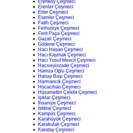
Erenköy Çeşmeci
Erenler Çeşmeci
Erler Çeşmeci
Esenler Çeşmeci
Fatih Çeşmeci
Ferhuniye Çeşmeci
Ferit Paşa Çeşmeci
Gazali Çeşmeci
Gödene Çeşmeci
Hacı Hasan Çeşmeci
Hacı Kaymak Çeşmeci
Hacı Yusuf Mescit Çeşmeci
Hacıveyiszade Çeşmeci
Hamza Oğlu Çeşmeci
Hanay Başı Çeşmeci
Harmancık Çeşmeci
Hocacihan Çeşmeci
Hüsamettin Çelebi Çeşmeci
Işıklar Çeşmeci
İhsaniye Çeşmeci
İstiklal Çeşmeci
Kampüs Çeşmeci
Karahüyük Çeşmeci
Karakulak Çeşmeci
Karatay Çeşmeci