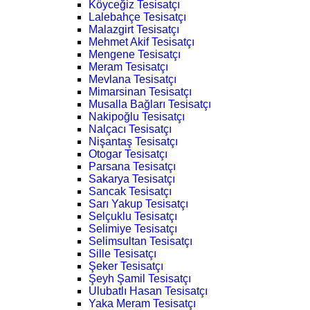
Köyceğiz Tesisatçı
Lalebahçe Tesisatçı
Malazgirt Tesisatçı
Mehmet Akif Tesisatçı
Mengene Tesisatçı
Meram Tesisatçı
Mevlana Tesisatçı
Mimarsinan Tesisatçı
Musalla Bağları Tesisatçı
Nakipoğlu Tesisatçı
Nalçacı Tesisatçı
Nişantaş Tesisatçı
Otogar Tesisatçı
Parsana Tesisatçı
Sakarya Tesisatçı
Sancak Tesisatçı
Sarı Yakup Tesisatçı
Selçuklu Tesisatçı
Selimiye Tesisatçı
Selimsultan Tesisatçı
Sille Tesisatçı
Şeker Tesisatçı
Şeyh Şamil Tesisatçı
Ulubatlı Hasan Tesisatçı
Yaka Meram Tesisatçı