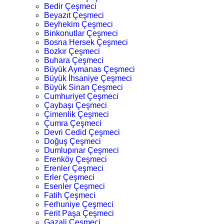
Bedir Çeşmeci
Beyazıt Çeşmeci
Beyhekim Çeşmeci
Binkonutlar Çeşmeci
Bosna Hersek Çeşmeci
Bozkır Çeşmeci
Buhara Çeşmeci
Büyük Aymanas Çeşmeci
Büyük İhsaniye Çeşmeci
Büyük Sinan Çeşmeci
Cumhuriyet Çeşmeci
Çaybaşı Çeşmeci
Çimenlik Çeşmeci
Çumra Çeşmeci
Devri Cedid Çeşmeci
Doğuş Çeşmeci
Dumlupınar Çeşmeci
Erenköy Çeşmeci
Erenler Çeşmeci
Erler Çeşmeci
Esenler Çeşmeci
Fatih Çeşmeci
Ferhuniye Çeşmeci
Ferit Paşa Çeşmeci
Gazali Çeşmeci