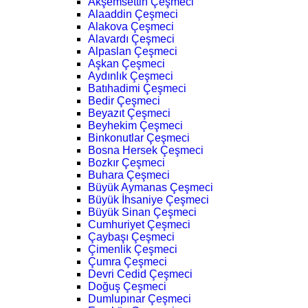
Akşemsettin Çeşmeci
Alaaddin Çeşmeci
Alakova Çeşmeci
Alavardı Çeşmeci
Alpaslan Çeşmeci
Aşkan Çeşmeci
Aydınlık Çeşmeci
Batıhadimi Çeşmeci
Bedir Çeşmeci
Beyazıt Çeşmeci
Beyhekim Çeşmeci
Binkonutlar Çeşmeci
Bosna Hersek Çeşmeci
Bozkır Çeşmeci
Buhara Çeşmeci
Büyük Aymanas Çeşmeci
Büyük İhsaniye Çeşmeci
Büyük Sinan Çeşmeci
Cumhuriyet Çeşmeci
Çaybaşı Çeşmeci
Çimenlik Çeşmeci
Çumra Çeşmeci
Devri Cedid Çeşmeci
Doğuş Çeşmeci
Dumlupınar Çeşmeci