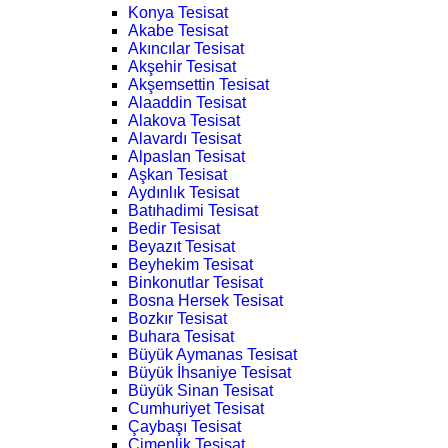
Konya Tesisat
Akabe Tesisat
Akıncılar Tesisat
Akşehir Tesisat
Akşemsettin Tesisat
Alaaddin Tesisat
Alakova Tesisat
Alavardı Tesisat
Alpaslan Tesisat
Aşkan Tesisat
Aydınlık Tesisat
Batıhadimi Tesisat
Bedir Tesisat
Beyazıt Tesisat
Beyhekim Tesisat
Binkonutlar Tesisat
Bosna Hersek Tesisat
Bozkır Tesisat
Buhara Tesisat
Büyük Aymanas Tesisat
Büyük İhsaniye Tesisat
Büyük Sinan Tesisat
Cumhuriyet Tesisat
Çaybaşı Tesisat
Çimenlik Tesisat