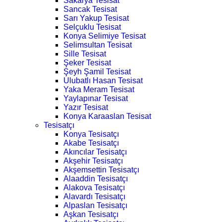
Sakarya Tesisat
Sancak Tesisat
Sarı Yakup Tesisat
Selçuklu Tesisat
Konya Selimiye Tesisat
Selimsultan Tesisat
Sille Tesisat
Şeker Tesisat
Şeyh Şamil Tesisat
Ulubatlı Hasan Tesisat
Yaka Meram Tesisat
Yaylapınar Tesisat
Yazır Tesisat
Konya Karaaslan Tesisat
Tesisatçı
Konya Tesisatçı
Akabe Tesisatçı
Akıncılar Tesisatçı
Akşehir Tesisatçı
Akşemsettin Tesisatçı
Alaaddin Tesisatçı
Alakova Tesisatçı
Alavardı Tesisatçı
Alpaslan Tesisatçı
Aşkan Tesisatçı