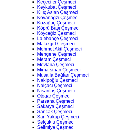
Keçeciler Çeşmeci
Keykubat Çeşmeci
Kılıç Aslan Çeşmeci
Kovanağzı Çeşmeci
Kozağaç Çeşmeci
Köprü Başı Çeşmeci
Köyceğiz Çeşmeci
Lalebahçe Çeşmeci
Malazgirt Çeşmeci
Mehmet Akif Çeşmeci
Mengene Çeşmeci
Meram Çeşmeci
Mevlana Çeşmeci
Mimarsinan Çeşmeci
Musalla Bağları Çeşmeci
Nakipoğlu Çeşmeci
Nalçacı Çeşmeci
Nişantaş Çeşmeci
Otogar Çeşmeci
Parsana Çeşmeci
Sakarya Çeşmeci
Sancak Çeşmeci
Sarı Yakup Çeşmeci
Selçuklu Çeşmeci
Selimiye Çeşmeci