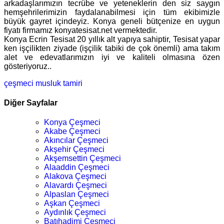
arkadaşlarımızın tecrübe ve yeteneklerin den siz saygın
hemşehrilerimizin faydalanabilmesi için tüm ekibimizle
büyük gayret içindeyiz. Konya geneli bütçenize en uygun
fiyatı firmamız konyatesisat.net vermektedir.
Konya Ecrin Tesisat 20 yıllık alt yapıya sahiptir, Tesisat yapar
ken işçilikten ziyade (işçilik tabiki de çok önemli) ama takım
alet ve edevatlarımızın iyi ve kaliteli olmasına özen
gösteriyoruz..
çeşmeci
musluk tamiri
Diğer Sayfalar
Konya Çeşmeci
Akabe Çeşmeci
Akıncılar Çeşmeci
Akşehir Çeşmeci
Akşemsettin Çeşmeci
Alaaddin Çeşmeci
Alakova Çeşmeci
Alavardı Çeşmeci
Alpaslan Çeşmeci
Aşkan Çeşmeci
Aydınlık Çeşmeci
Batıhadimi Çeşmeci