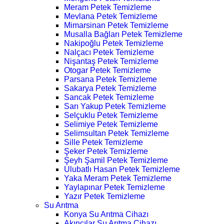
Meram Petek Temizleme
Mevlana Petek Temizleme
Mimarsinan Petek Temizleme
Musalla Bağları Petek Temizleme
Nakipoğlu Petek Temizleme
Nalçacı Petek Temizleme
Nişantaş Petek Temizleme
Otogar Petek Temizleme
Parsana Petek Temizleme
Sakarya Petek Temizleme
Sancak Petek Temizleme
Sarı Yakup Petek Temizleme
Selçuklu Petek Temizleme
Selimiye Petek Temizleme
Selimsultan Petek Temizleme
Sille Petek Temizleme
Şeker Petek Temizleme
Şeyh Şamil Petek Temizleme
Ulubatlı Hasan Petek Temizleme
Yaka Meram Petek Temizleme
Yaylapınar Petek Temizleme
Yazır Petek Temizleme
Su Arıtma
Konya Su Arıtma Cihazı
Akıncılar Su Arıtma Cihazı