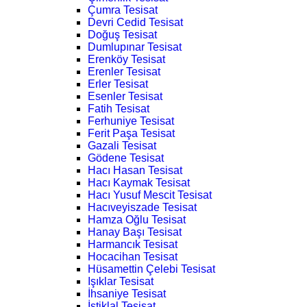
Çumra Tesisat
Devri Cedid Tesisat
Doğuş Tesisat
Dumlupınar Tesisat
Erenköy Tesisat
Erenler Tesisat
Erler Tesisat
Esenler Tesisat
Fatih Tesisat
Ferhuniye Tesisat
Ferit Paşa Tesisat
Gazali Tesisat
Gödene Tesisat
Hacı Hasan Tesisat
Hacı Kaymak Tesisat
Hacı Yusuf Mescit Tesisat
Hacıveyiszade Tesisat
Hamza Oğlu Tesisat
Hanay Başı Tesisat
Harmancık Tesisat
Hocacihan Tesisat
Hüsamettin Çelebi Tesisat
Işıklar Tesisat
İhsaniye Tesisat
İstiklal Tesisat