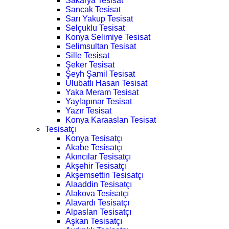
Sakarya Tesisat
Sancak Tesisat
Sarı Yakup Tesisat
Selçuklu Tesisat
Konya Selimiye Tesisat
Selimsultan Tesisat
Sille Tesisat
Şeker Tesisat
Şeyh Şamil Tesisat
Ulubatlı Hasan Tesisat
Yaka Meram Tesisat
Yaylapınar Tesisat
Yazır Tesisat
Konya Karaaslan Tesisat
Tesisatçı
Konya Tesisatçı
Akabe Tesisatçı
Akıncılar Tesisatçı
Akşehir Tesisatçı
Akşemsettin Tesisatçı
Alaaddin Tesisatçı
Alakova Tesisatçı
Alavardı Tesisatçı
Alpaslan Tesisatçı
Aşkan Tesisatçı