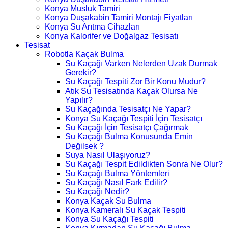
Konya Musluk Tamiri
Konya Duşakabin Tamiri Montajı Fiyatları
Konya Su Arıtma Cihazları
Konya Kalorifer ve Doğalgaz Tesisatı
Tesisat
Robotla Kaçak Bulma
Su Kaçağı Varken Nelerden Uzak Durmak
Gerekir?
Su Kaçağı Tespiti Zor Bir Konu Mudur?
Atık Su Tesisatında Kaçak Olursa Ne
Yapılır?
Su Kaçağında Tesisatçı Ne Yapar?
Konya Su Kaçağı Tespiti İçin Tesisatçı
Su Kaçağı İçin Tesisatçı Çağırmak
Su Kaçağı Bulma Konusunda Emin
Değilsek ?
Suya Nasıl Ulaşıyoruz?
Su Kaçağı Tespit Edildikten Sonra Ne Olur?
Su Kaçağı Bulma Yöntemleri
Su Kaçağı Nasıl Fark Edilir?
Su Kaçağı Nedir?
Konya Kaçak Su Bulma
Konya Kameralı Su Kaçak Tespiti
Konya Su Kaçağı Tespiti