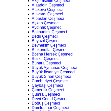
Akşemsettin Çeşmeci
Alaaddin Çeşmeci
Alakova Çeşmeci
Alavardı Çeşmeci
Alpaslan Çeşmeci
Aşkan Çeşmeci
Aydınlık Çeşmeci
Batıhadimi Çeşmeci
Bedir Çeşmeci
Beyazıt Çeşmeci
Beyhekim Çeşmeci
Binkonutlar Çeşmeci
Bosna Hersek Çeşmeci
Bozkır Çeşmeci
Buhara Çeşmeci
Büyük Aymanas Çeşmeci
Büyük İhsaniye Çeşmeci
Büyük Sinan Çeşmeci
Cumhuriyet Çeşmeci
Çaybaşı Çeşmeci
Çimenlik Çeşmeci
Çumra Çeşmeci
Devri Cedid Çeşmeci
Doğuş Çeşmeci
Dumlupınar Çeşmeci