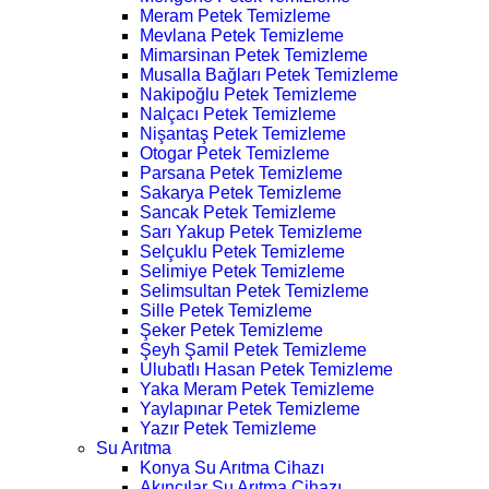
Meram Petek Temizleme
Mevlana Petek Temizleme
Mimarsinan Petek Temizleme
Musalla Bağları Petek Temizleme
Nakipoğlu Petek Temizleme
Nalçacı Petek Temizleme
Nişantaş Petek Temizleme
Otogar Petek Temizleme
Parsana Petek Temizleme
Sakarya Petek Temizleme
Sancak Petek Temizleme
Sarı Yakup Petek Temizleme
Selçuklu Petek Temizleme
Selimiye Petek Temizleme
Selimsultan Petek Temizleme
Sille Petek Temizleme
Şeker Petek Temizleme
Şeyh Şamil Petek Temizleme
Ulubatlı Hasan Petek Temizleme
Yaka Meram Petek Temizleme
Yaylapınar Petek Temizleme
Yazır Petek Temizleme
Su Arıtma
Konya Su Arıtma Cihazı
Akıncılar Su Arıtma Cihazı