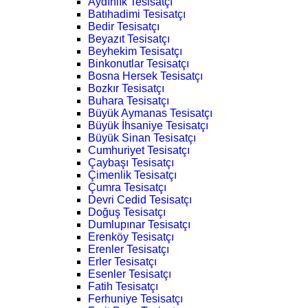
Aydınlık Tesisatçı
Batıhadimi Tesisatçı
Bedir Tesisatçı
Beyazıt Tesisatçı
Beyhekim Tesisatçı
Binkonutlar Tesisatçı
Bosna Hersek Tesisatçı
Bozkır Tesisatçı
Buhara Tesisatçı
Büyük Aymanas Tesisatçı
Büyük İhsaniye Tesisatçı
Büyük Sinan Tesisatçı
Cumhuriyet Tesisatçı
Çaybaşı Tesisatçı
Çimenlik Tesisatçı
Çumra Tesisatçı
Devri Cedid Tesisatçı
Doğuş Tesisatçı
Dumlupınar Tesisatçı
Erenköy Tesisatçı
Erenler Tesisatçı
Erler Tesisatçı
Esenler Tesisatçı
Fatih Tesisatçı
Ferhuniye Tesisatçı