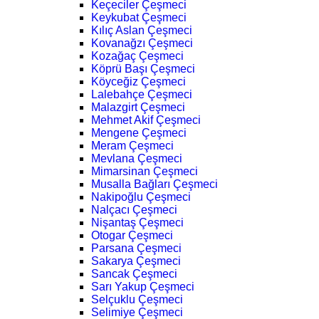
Keçeciler Çeşmeci
Keykubat Çeşmeci
Kılıç Aslan Çeşmeci
Kovanağzı Çeşmeci
Kozağaç Çeşmeci
Köprü Başı Çeşmeci
Köyceğiz Çeşmeci
Lalebahçe Çeşmeci
Malazgirt Çeşmeci
Mehmet Akif Çeşmeci
Mengene Çeşmeci
Meram Çeşmeci
Mevlana Çeşmeci
Mimarsinan Çeşmeci
Musalla Bağları Çeşmeci
Nakipoğlu Çeşmeci
Nalçacı Çeşmeci
Nişantaş Çeşmeci
Otogar Çeşmeci
Parsana Çeşmeci
Sakarya Çeşmeci
Sancak Çeşmeci
Sarı Yakup Çeşmeci
Selçuklu Çeşmeci
Selimiye Çeşmeci