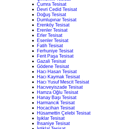
Çumra Tesisat
Devri Cedid Tesisat
Doğuş Tesisat
Dumlupınar Tesisat
Erenköy Tesisat
Erenler Tesisat
Erler Tesisat
Esenler Tesisat
Fatih Tesisat
Ferhuniye Tesisat
Ferit Paşa Tesisat
Gazali Tesisat
Gödene Tesisat
Hacı Hasan Tesisat
Hacı Kaymak Tesisat
Hacı Yusuf Mescit Tesisat
Hacıveyiszade Tesisat
Hamza Oğlu Tesisat
Hanay Başı Tesisat
Harmancık Tesisat
Hocacihan Tesisat
Hüsamettin Çelebi Tesisat
Işıklar Tesisat
İhsaniye Tesisat
İstiklal Tesisat