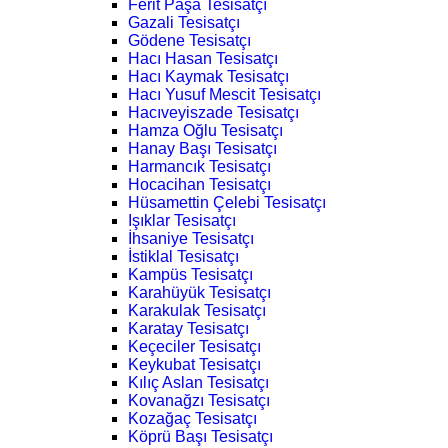
Ferit Paşa Tesisatçı
Gazali Tesisatçı
Gödene Tesisatçı
Hacı Hasan Tesisatçı
Hacı Kaymak Tesisatçı
Hacı Yusuf Mescit Tesisatçı
Hacıveyiszade Tesisatçı
Hamza Oğlu Tesisatçı
Hanay Başı Tesisatçı
Harmancık Tesisatçı
Hocacihan Tesisatçı
Hüsamettin Çelebi Tesisatçı
Işıklar Tesisatçı
İhsaniye Tesisatçı
İstiklal Tesisatçı
Kampüs Tesisatçı
Karahüyük Tesisatçı
Karakulak Tesisatçı
Karatay Tesisatçı
Keçeciler Tesisatçı
Keykubat Tesisatçı
Kılıç Aslan Tesisatçı
Kovanağzı Tesisatçı
Kozağaç Tesisatçı
Köprü Başı Tesisatçı