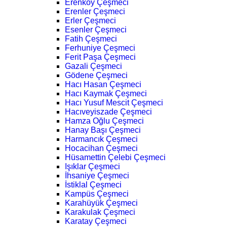
Erenköy Çeşmeci
Erenler Çeşmeci
Erler Çeşmeci
Esenler Çeşmeci
Fatih Çeşmeci
Ferhuniye Çeşmeci
Ferit Paşa Çeşmeci
Gazali Çeşmeci
Gödene Çeşmeci
Hacı Hasan Çeşmeci
Hacı Kaymak Çeşmeci
Hacı Yusuf Mescit Çeşmeci
Hacıveyiszade Çeşmeci
Hamza Oğlu Çeşmeci
Hanay Başı Çeşmeci
Harmancık Çeşmeci
Hocacihan Çeşmeci
Hüsamettin Çelebi Çeşmeci
Işıklar Çeşmeci
İhsaniye Çeşmeci
İstiklal Çeşmeci
Kampüs Çeşmeci
Karahüyük Çeşmeci
Karakulak Çeşmeci
Karatay Çeşmeci