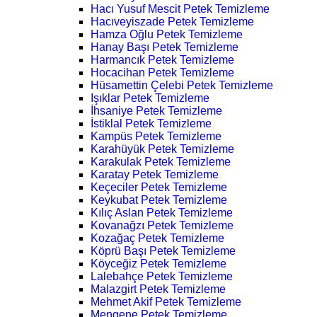
Hacı Yusuf Mescit Petek Temizleme
Hacıveyiszade Petek Temizleme
Hamza Oğlu Petek Temizleme
Hanay Başı Petek Temizleme
Harmancık Petek Temizleme
Hocacihan Petek Temizleme
Hüsamettin Çelebi Petek Temizleme
Işıklar Petek Temizleme
İhsaniye Petek Temizleme
İstiklal Petek Temizleme
Kampüs Petek Temizleme
Karahüyük Petek Temizleme
Karakulak Petek Temizleme
Karatay Petek Temizleme
Keçeciler Petek Temizleme
Keykubat Petek Temizleme
Kılıç Aslan Petek Temizleme
Kovanağzı Petek Temizleme
Kozağaç Petek Temizleme
Köprü Başı Petek Temizleme
Köyceğiz Petek Temizleme
Lalebahçe Petek Temizleme
Malazgirt Petek Temizleme
Mehmet Akif Petek Temizleme
Mengene Petek Temizleme