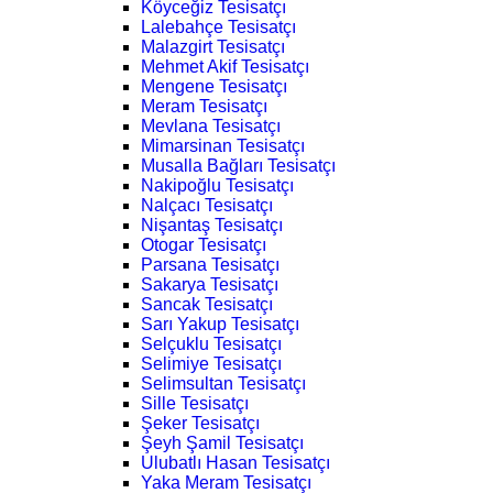
Köyceğiz Tesisatçı
Lalebahçe Tesisatçı
Malazgirt Tesisatçı
Mehmet Akif Tesisatçı
Mengene Tesisatçı
Meram Tesisatçı
Mevlana Tesisatçı
Mimarsinan Tesisatçı
Musalla Bağları Tesisatçı
Nakipoğlu Tesisatçı
Nalçacı Tesisatçı
Nişantaş Tesisatçı
Otogar Tesisatçı
Parsana Tesisatçı
Sakarya Tesisatçı
Sancak Tesisatçı
Sarı Yakup Tesisatçı
Selçuklu Tesisatçı
Selimiye Tesisatçı
Selimsultan Tesisatçı
Sille Tesisatçı
Şeker Tesisatçı
Şeyh Şamil Tesisatçı
Ulubatlı Hasan Tesisatçı
Yaka Meram Tesisatçı