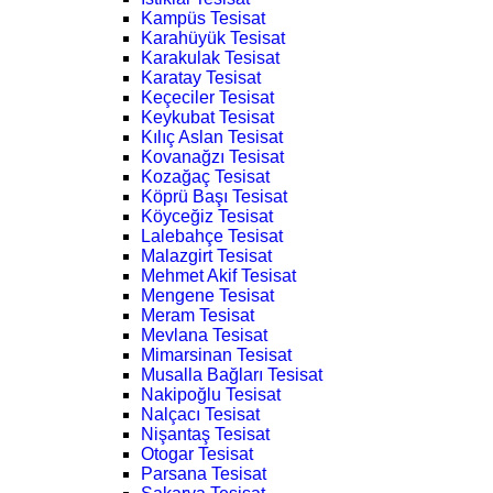
Kampüs Tesisat
Karahüyük Tesisat
Karakulak Tesisat
Karatay Tesisat
Keçeciler Tesisat
Keykubat Tesisat
Kılıç Aslan Tesisat
Kovanağzı Tesisat
Kozağaç Tesisat
Köprü Başı Tesisat
Köyceğiz Tesisat
Lalebahçe Tesisat
Malazgirt Tesisat
Mehmet Akif Tesisat
Mengene Tesisat
Meram Tesisat
Mevlana Tesisat
Mimarsinan Tesisat
Musalla Bağları Tesisat
Nakipoğlu Tesisat
Nalçacı Tesisat
Nişantaş Tesisat
Otogar Tesisat
Parsana Tesisat