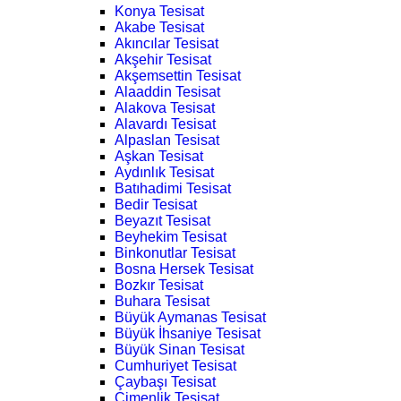
Konya Tesisat
Akabe Tesisat
Akıncılar Tesisat
Akşehir Tesisat
Akşemsettin Tesisat
Alaaddin Tesisat
Alakova Tesisat
Alavardı Tesisat
Alpaslan Tesisat
Aşkan Tesisat
Aydınlık Tesisat
Batıhadimi Tesisat
Bedir Tesisat
Beyazıt Tesisat
Beyhekim Tesisat
Binkonutlar Tesisat
Bosna Hersek Tesisat
Bozkır Tesisat
Buhara Tesisat
Büyük Aymanas Tesisat
Büyük İhsaniye Tesisat
Büyük Sinan Tesisat
Cumhuriyet Tesisat
Çaybaşı Tesisat
Çimenlik Tesisat