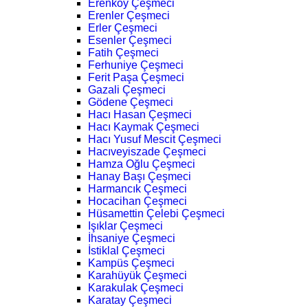
Erenköy Çeşmeci
Erenler Çeşmeci
Erler Çeşmeci
Esenler Çeşmeci
Fatih Çeşmeci
Ferhuniye Çeşmeci
Ferit Paşa Çeşmeci
Gazali Çeşmeci
Gödene Çeşmeci
Hacı Hasan Çeşmeci
Hacı Kaymak Çeşmeci
Hacı Yusuf Mescit Çeşmeci
Hacıveyiszade Çeşmeci
Hamza Oğlu Çeşmeci
Hanay Başı Çeşmeci
Harmancık Çeşmeci
Hocacihan Çeşmeci
Hüsamettin Çelebi Çeşmeci
Işıklar Çeşmeci
İhsaniye Çeşmeci
İstiklal Çeşmeci
Kampüs Çeşmeci
Karahüyük Çeşmeci
Karakulak Çeşmeci
Karatay Çeşmeci