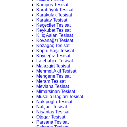
Kampüs Tesisat
Karahüyük Tesisat
Karakulak Tesisat
Karatay Tesisat
Keçeciler Tesisat
Keykubat Tesisat
Kılıç Aslan Tesisat
Kovanağzı Tesisat
Kozağaç Tesisat
Köprü Başı Tesisat
Köyceğiz Tesisat
Lalebahçe Tesisat
Malazgirt Tesisat
Mehmet Akif Tesisat
Mengene Tesisat
Meram Tesisat
Mevlana Tesisat
Mimarsinan Tesisat
Musalla Bağları Tesisat
Nakipoğlu Tesisat
Nalçacı Tesisat
Nişantaş Tesisat
Otogar Tesisat
Parsana Tesisat