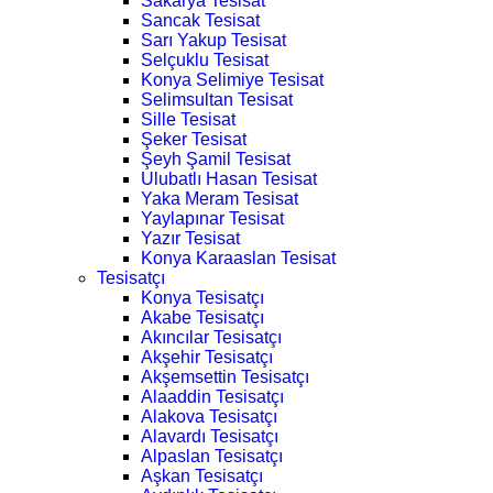
Sakarya Tesisat
Sancak Tesisat
Sarı Yakup Tesisat
Selçuklu Tesisat
Konya Selimiye Tesisat
Selimsultan Tesisat
Sille Tesisat
Şeker Tesisat
Şeyh Şamil Tesisat
Ulubatlı Hasan Tesisat
Yaka Meram Tesisat
Yaylapınar Tesisat
Yazır Tesisat
Konya Karaaslan Tesisat
Tesisatçı
Konya Tesisatçı
Akabe Tesisatçı
Akıncılar Tesisatçı
Akşehir Tesisatçı
Akşemsettin Tesisatçı
Alaaddin Tesisatçı
Alakova Tesisatçı
Alavardı Tesisatçı
Alpaslan Tesisatçı
Aşkan Tesisatçı