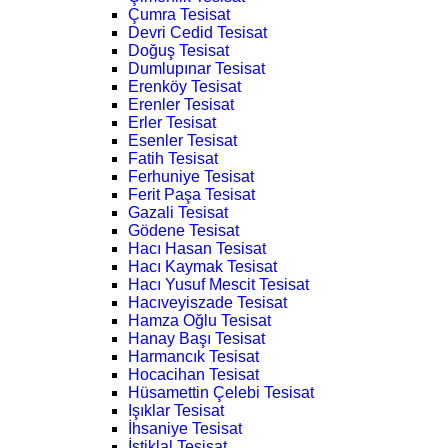
Çumra Tesisat
Devri Cedid Tesisat
Doğuş Tesisat
Dumlupınar Tesisat
Erenköy Tesisat
Erenler Tesisat
Erler Tesisat
Esenler Tesisat
Fatih Tesisat
Ferhuniye Tesisat
Ferit Paşa Tesisat
Gazali Tesisat
Gödene Tesisat
Hacı Hasan Tesisat
Hacı Kaymak Tesisat
Hacı Yusuf Mescit Tesisat
Hacıveyiszade Tesisat
Hamza Oğlu Tesisat
Hanay Başı Tesisat
Harmancık Tesisat
Hocacihan Tesisat
Hüsamettin Çelebi Tesisat
Işıklar Tesisat
İhsaniye Tesisat
İstiklal Tesisat