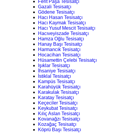
Ferit Paşa Tesisatçı
Gazali Tesisatçı
Gödene Tesisatçı
Hacı Hasan Tesisatçı
Hacı Kaymak Tesisatçı
Hacı Yusuf Mescit Tesisatçı
Hacıveyiszade Tesisatçı
Hamza Oğlu Tesisatçı
Hanay Başı Tesisatçı
Harmancık Tesisatçı
Hocacihan Tesisatçı
Hüsamettin Çelebi Tesisatçı
Işıklar Tesisatçı
İhsaniye Tesisatçı
İstiklal Tesisatçı
Kampüs Tesisatçı
Karahüyük Tesisatçı
Karakulak Tesisatçı
Karatay Tesisatçı
Keçeciler Tesisatçı
Keykubat Tesisatçı
Kılıç Aslan Tesisatçı
Kovanağzı Tesisatçı
Kozağaç Tesisatçı
Köprü Başı Tesisatçı