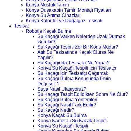
Konya Musluk Tamiri
Konya Duşakabin Tamiri Montajı Fiyatları
Konya Su Arıtma Cihazları
Konya Kalorifer ve Doğalgaz Tesisatı
Tesisat
Robotla Kaçak Bulma
Su Kaçağı Varken Nelerden Uzak Durmak
Gerekir?
Su Kaçağı Tespiti Zor Bir Konu Mudur?
Atık Su Tesisatında Kaçak Olursa Ne
Yapılır?
Su Kaçağında Tesisatçı Ne Yapar?
Konya Su Kaçağı Tespiti İçin Tesisatçı
Su Kaçağı İçin Tesisatçı Çağırmak
Su Kaçağı Bulma Konusunda Emin
Değilsek ?
Suya Nasıl Ulaşıyoruz?
Su Kaçağı Tespit Edildikten Sonra Ne Olur?
Su Kaçağı Bulma Yöntemleri
Su Kaçağı Nasıl Fark Edilir?
Su Kaçağı Nedir?
Konya Kaçak Su Bulma
Konya Kameralı Su Kaçak Tespiti
Konya Su Kaçağı Tespiti