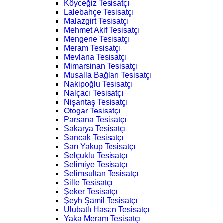
Köyceğiz Tesisatçı
Lalebahçe Tesisatçı
Malazgirt Tesisatçı
Mehmet Akif Tesisatçı
Mengene Tesisatçı
Meram Tesisatçı
Mevlana Tesisatçı
Mimarsinan Tesisatçı
Musalla Bağları Tesisatçı
Nakipoğlu Tesisatçı
Nalçacı Tesisatçı
Nişantaş Tesisatçı
Otogar Tesisatçı
Parsana Tesisatçı
Sakarya Tesisatçı
Sancak Tesisatçı
Sarı Yakup Tesisatçı
Selçuklu Tesisatçı
Selimiye Tesisatçı
Selimsultan Tesisatçı
Sille Tesisatçı
Şeker Tesisatçı
Şeyh Şamil Tesisatçı
Ulubatlı Hasan Tesisatçı
Yaka Meram Tesisatçı