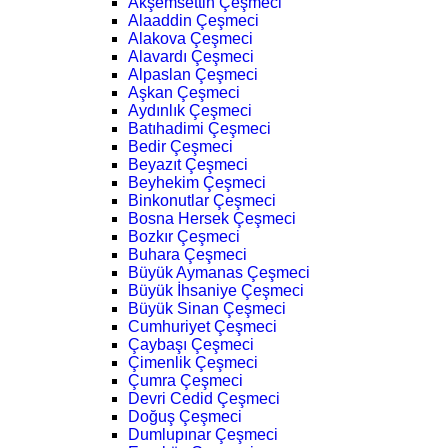
Akşemsettin Çeşmeci
Alaaddin Çeşmeci
Alakova Çeşmeci
Alavardı Çeşmeci
Alpaslan Çeşmeci
Aşkan Çeşmeci
Aydınlık Çeşmeci
Batıhadimi Çeşmeci
Bedir Çeşmeci
Beyazıt Çeşmeci
Beyhekim Çeşmeci
Binkonutlar Çeşmeci
Bosna Hersek Çeşmeci
Bozkır Çeşmeci
Buhara Çeşmeci
Büyük Aymanas Çeşmeci
Büyük İhsaniye Çeşmeci
Büyük Sinan Çeşmeci
Cumhuriyet Çeşmeci
Çaybaşı Çeşmeci
Çimenlik Çeşmeci
Çumra Çeşmeci
Devri Cedid Çeşmeci
Doğuş Çeşmeci
Dumlupınar Çeşmeci