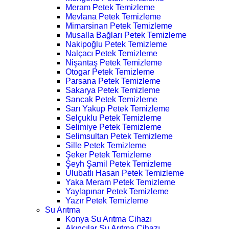
Meram Petek Temizleme
Mevlana Petek Temizleme
Mimarsinan Petek Temizleme
Musalla Bağları Petek Temizleme
Nakipoğlu Petek Temizleme
Nalçacı Petek Temizleme
Nişantaş Petek Temizleme
Otogar Petek Temizleme
Parsana Petek Temizleme
Sakarya Petek Temizleme
Sancak Petek Temizleme
Sarı Yakup Petek Temizleme
Selçuklu Petek Temizleme
Selimiye Petek Temizleme
Selimsultan Petek Temizleme
Sille Petek Temizleme
Şeker Petek Temizleme
Şeyh Şamil Petek Temizleme
Ulubatlı Hasan Petek Temizleme
Yaka Meram Petek Temizleme
Yaylapınar Petek Temizleme
Yazır Petek Temizleme
Su Arıtma
Konya Su Arıtma Cihazı
Akıncılar Su Arıtma Cihazı