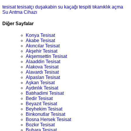
tesisat
tesisatçı
duşakabin
su kaçağı tespiti
tıkanıklık açma
Su Arıtma Cihazı
Diğer Sayfalar
Konya Tesisat
Akabe Tesisat
Akıncılar Tesisat
Akşehir Tesisat
Akşemsettin Tesisat
Alaaddin Tesisat
Alakova Tesisat
Alavardı Tesisat
Alpaslan Tesisat
Aşkan Tesisat
Aydınlık Tesisat
Batıhadimi Tesisat
Bedir Tesisat
Beyazıt Tesisat
Beyhekim Tesisat
Binkonutlar Tesisat
Bosna Hersek Tesisat
Bozkır Tesisat
Buhara Tesisat