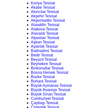
Konya Tesisat
Akabe Tesisat
Akıncılar Tesisat
Akşehir Tesisat
Akşemsettin Tesisat
Alaaddin Tesisat
Alakova Tesisat
Alavardı Tesisat
Alpaslan Tesisat
Aşkan Tesisat
Aydınlık Tesisat
Batıhadimi Tesisat
Bedir Tesisat
Beyazıt Tesisat
Beyhekim Tesisat
Binkonutlar Tesisat
Bosna Hersek Tesisat
Bozkır Tesisat
Buhara Tesisat
Büyük Aymanas Tesisat
Büyük İhsaniye Tesisat
Büyük Sinan Tesisat
Cumhuriyet Tesisat
Çaybaşı Tesisat
Çimenlik Tesisat