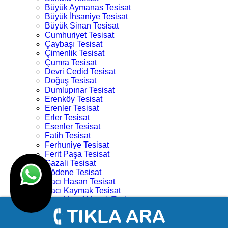
Büyük Aymanas Tesisat
Büyük İhsaniye Tesisat
Büyük Sinan Tesisat
Cumhuriyet Tesisat
Çaybaşı Tesisat
Çimenlik Tesisat
Çumra Tesisat
Devri Cedid Tesisat
Doğuş Tesisat
Dumlupınar Tesisat
Erenköy Tesisat
Erenler Tesisat
Erler Tesisat
Esenler Tesisat
Fatih Tesisat
Ferhuniye Tesisat
Ferit Paşa Tesisat
Gazali Tesisat
Gödene Tesisat
Hacı Hasan Tesisat
Hacı Kaymak Tesisat
Hacı Yusuf Mescit Tesisat
Hacıveyiszade Tesisat
Hamza Oğlu Tesisat
Hanay Başı Tesisat