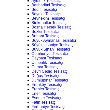
Aydınlık Tesisatçı
Batıhadimi Tesisatçı
Bedir Tesisatçı
Beyazıt Tesisatçı
Beyhekim Tesisatçı
Binkonutlar Tesisatçı
Bosna Hersek Tesisatçı
Bozkır Tesisatçı
Buhara Tesisatçı
Büyük Aymanas Tesisatçı
Büyük İhsaniye Tesisatçı
Büyük Sinan Tesisatçı
Cumhuriyet Tesisatçı
Çaybaşı Tesisatçı
Çimenlik Tesisatçı
Çumra Tesisatçı
Devri Cedid Tesisatçı
Doğuş Tesisatçı
Dumlupınar Tesisatçı
Erenköy Tesisatçı
Erenler Tesisatçı
Erler Tesisatçı
Esenler Tesisatçı
Fatih Tesisatçı
Ferhuniye Tesisatçı