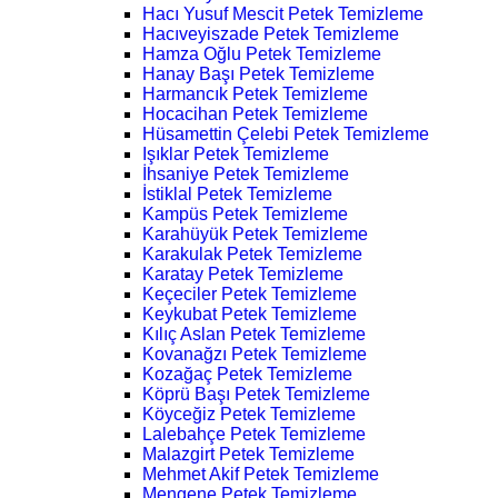
Hacı Yusuf Mescit Petek Temizleme
Hacıveyiszade Petek Temizleme
Hamza Oğlu Petek Temizleme
Hanay Başı Petek Temizleme
Harmancık Petek Temizleme
Hocacihan Petek Temizleme
Hüsamettin Çelebi Petek Temizleme
Işıklar Petek Temizleme
İhsaniye Petek Temizleme
İstiklal Petek Temizleme
Kampüs Petek Temizleme
Karahüyük Petek Temizleme
Karakulak Petek Temizleme
Karatay Petek Temizleme
Keçeciler Petek Temizleme
Keykubat Petek Temizleme
Kılıç Aslan Petek Temizleme
Kovanağzı Petek Temizleme
Kozağaç Petek Temizleme
Köprü Başı Petek Temizleme
Köyceğiz Petek Temizleme
Lalebahçe Petek Temizleme
Malazgirt Petek Temizleme
Mehmet Akif Petek Temizleme
Mengene Petek Temizleme