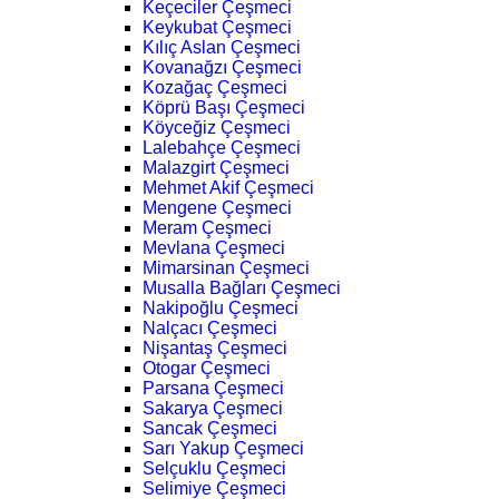
Keçeciler Çeşmeci
Keykubat Çeşmeci
Kılıç Aslan Çeşmeci
Kovanağzı Çeşmeci
Kozağaç Çeşmeci
Köprü Başı Çeşmeci
Köyceğiz Çeşmeci
Lalebahçe Çeşmeci
Malazgirt Çeşmeci
Mehmet Akif Çeşmeci
Mengene Çeşmeci
Meram Çeşmeci
Mevlana Çeşmeci
Mimarsinan Çeşmeci
Musalla Bağları Çeşmeci
Nakipoğlu Çeşmeci
Nalçacı Çeşmeci
Nişantaş Çeşmeci
Otogar Çeşmeci
Parsana Çeşmeci
Sakarya Çeşmeci
Sancak Çeşmeci
Sarı Yakup Çeşmeci
Selçuklu Çeşmeci
Selimiye Çeşmeci