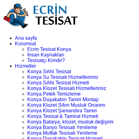
Ana sayfa
Kurumsal
Ecrin Tesisat Konya
İnsan Kaynakları
Tesisatçı Kimdir?
Hizmetler
Konya Sıhhi Tesisat
Konya Su Tesisatı Hizmetlerimiz
Konya Sıhhi Tesisat Hizmeti
Konya Klozet Tesisatı Hizmetlerimiz
Konya Petek Temizleme
Konya Duşakabin Tamiri Montajı
Konya Klozet Sifon Musluk Onarımı
Konya Klozet Şamandıra Tamiri
Konya Tesisat & Tamirat Hizmeti
Konya Batarya, klozet, musluk değişimi
Konya Banyo Tesisatı Yenileme
Konya Mutfak Tesisatı Yenileme
Konya Duşakabin Tesisatı Hizmeti