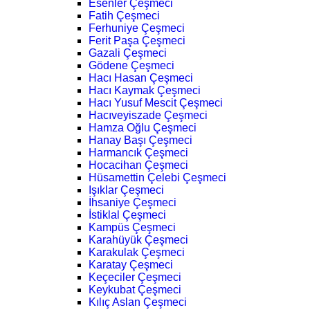
Esenler Çeşmeci
Fatih Çeşmeci
Ferhuniye Çeşmeci
Ferit Paşa Çeşmeci
Gazali Çeşmeci
Gödene Çeşmeci
Hacı Hasan Çeşmeci
Hacı Kaymak Çeşmeci
Hacı Yusuf Mescit Çeşmeci
Hacıveyiszade Çeşmeci
Hamza Oğlu Çeşmeci
Hanay Başı Çeşmeci
Harmancık Çeşmeci
Hocacihan Çeşmeci
Hüsamettin Çelebi Çeşmeci
Işıklar Çeşmeci
İhsaniye Çeşmeci
İstiklal Çeşmeci
Kampüs Çeşmeci
Karahüyük Çeşmeci
Karakulak Çeşmeci
Karatay Çeşmeci
Keçeciler Çeşmeci
Keykubat Çeşmeci
Kılıç Aslan Çeşmeci