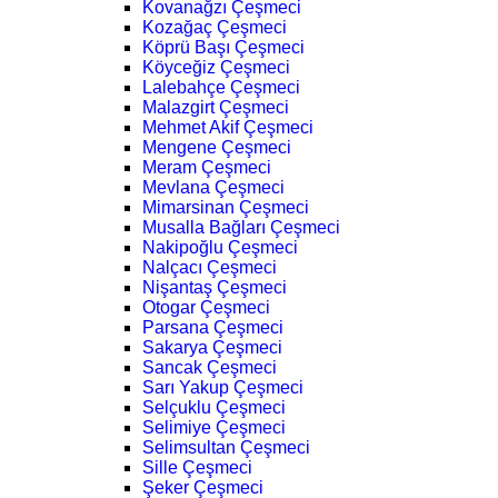
Kovanağzı Çeşmeci
Kozağaç Çeşmeci
Köprü Başı Çeşmeci
Köyceğiz Çeşmeci
Lalebahçe Çeşmeci
Malazgirt Çeşmeci
Mehmet Akif Çeşmeci
Mengene Çeşmeci
Meram Çeşmeci
Mevlana Çeşmeci
Mimarsinan Çeşmeci
Musalla Bağları Çeşmeci
Nakipoğlu Çeşmeci
Nalçacı Çeşmeci
Nişantaş Çeşmeci
Otogar Çeşmeci
Parsana Çeşmeci
Sakarya Çeşmeci
Sancak Çeşmeci
Sarı Yakup Çeşmeci
Selçuklu Çeşmeci
Selimiye Çeşmeci
Selimsultan Çeşmeci
Sille Çeşmeci
Şeker Çeşmeci