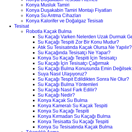
Konya Musluk Tamiri
Konya Duşakabin Tamiri Montajı Fiyatları
Konya Su Arıtma Cihazları
Konya Kalorifer ve Doğalgaz Tesisatı
Tesisat
Robotla Kaçak Bulma
Su Kaçağı Varken Nelerden Uzak Durmak Ge
Su Kaçağı Tespiti Zor Bir Konu Mudur?
Atık Su Tesisatında Kaçak Olursa Ne Yapılır?
Su Kaçağında Tesisatçı Ne Yapar?
Konya Su Kaçağı Tespiti İçin Tesisatçı
Su Kaçağı İçin Tesisatçı Çağırmak
Su Kaçağı Bulma Konusunda Emin Değilsek
Suya Nasıl Ulaşıyoruz?
Su Kaçağı Tespit Edildikten Sonra Ne Olur?
Su Kaçağı Bulma Yöntemleri
Su Kaçağı Nasıl Fark Edilir?
Su Kaçağı Nedir?
Konya Kaçak Su Bulma
Konya Kameralı Su Kaçak Tespiti
Konya Su Kaçağı Tespiti
Konya Kırmadan Su Kaçağı Bulma
Konya Tesisatta Su Kaçağı Tespiti
Konya Su Tesisatında Kaçak Bulma