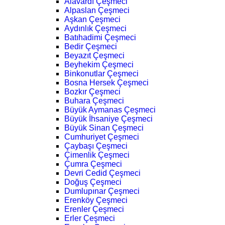
Alavardı Çeşmeci
Alpaslan Çeşmeci
Aşkan Çeşmeci
Aydınlık Çeşmeci
Batıhadimi Çeşmeci
Bedir Çeşmeci
Beyazıt Çeşmeci
Beyhekim Çeşmeci
Binkonutlar Çeşmeci
Bosna Hersek Çeşmeci
Bozkır Çeşmeci
Buhara Çeşmeci
Büyük Aymanas Çeşmeci
Büyük İhsaniye Çeşmeci
Büyük Sinan Çeşmeci
Cumhuriyet Çeşmeci
Çaybaşı Çeşmeci
Çimenlik Çeşmeci
Çumra Çeşmeci
Devri Cedid Çeşmeci
Doğuş Çeşmeci
Dumlupınar Çeşmeci
Erenköy Çeşmeci
Erenler Çeşmeci
Erler Çeşmeci