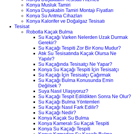
Konya Musluk Tamiri
Konya Duşakabin Tamiri Montajı Fiyatları
Konya Su Arıtma Cihazları
Konya Kalorifer ve Doğalgaz Tesisatı
Tesisat
Robotla Kaçak Bulma
Su Kaçağı Varken Nelerden Uzak Durmak
Gerekir?
Su Kaçağı Tespiti Zor Bir Konu Mudur?
Atık Su Tesisatında Kaçak Olursa Ne
Yapılır?
Su Kaçağında Tesisatçı Ne Yapar?
Konya Su Kaçağı Tespiti İçin Tesisatçı
Su Kaçağı İçin Tesisatçı Çağırmak
Su Kaçağı Bulma Konusunda Emin
Değilsek ?
Suya Nasıl Ulaşıyoruz?
Su Kaçağı Tespit Edildikten Sonra Ne Olur?
Su Kaçağı Bulma Yöntemleri
Su Kaçağı Nasıl Fark Edilir?
Su Kaçağı Nedir?
Konya Kaçak Su Bulma
Konya Kameralı Su Kaçak Tespiti
Konya Su Kaçağı Tespiti