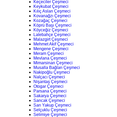
Keçeciler Çeşmeci
Keykubat Çeşmeci
Kılıç Aslan Çeşmeci
Kovanağzı Çeşmeci
Kozağaç Çeşmeci
Köprü Başı Çeşmeci
Köyceğiz Çeşmeci
Lalebahçe Çeşmeci
Malazgirt Çeşmeci
Mehmet Akif Çeşmeci
Mengene Çeşmeci
Meram Çeşmeci
Mevlana Çeşmeci
Mimarsinan Çeşmeci
Musalla Bağları Çeşmeci
Nakipoğlu Çeşmeci
Nalçacı Çeşmeci
Nişantaş Çeşmeci
Otogar Çeşmeci
Parsana Çeşmeci
Sakarya Çeşmeci
Sancak Çeşmeci
Sarı Yakup Çeşmeci
Selçuklu Çeşmeci
Selimiye Çeşmeci