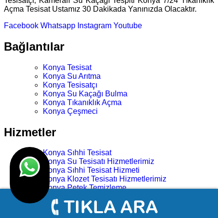
Tesisatçı, Kameralı Su Kaçağı Tespiti Konya 7/24 Tıkanıklık
Açma Tesisat Ustamız 30 Dakikada Yanınızda Olacaktır.
Facebook
Whatsapp
Instagram
Youtube
Bağlantılar
Konya Tesisat
Konya Su Arıtma
Konya Tesisatçı
Konya Su Kaçağı Bulma
Konya Tıkanıklık Açma
Konya Çeşmeci
Hizmetler
Konya Sıhhi Tesisat
Konya Su Tesisatı Hizmetlerimiz
Konya Sıhhi Tesisat Hizmeti
Konya Klozet Tesisatı Hizmetlerimiz
Konya Petek Temizleme
Konya Duşakabin Tamiri Montajı
Konya Klozet Sifon Musluk Onarımı
Konya Klozet Şamandıra Tamiri