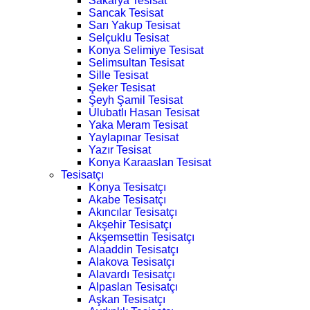
Sakarya Tesisat
Sancak Tesisat
Sarı Yakup Tesisat
Selçuklu Tesisat
Konya Selimiye Tesisat
Selimsultan Tesisat
Sille Tesisat
Şeker Tesisat
Şeyh Şamil Tesisat
Ulubatlı Hasan Tesisat
Yaka Meram Tesisat
Yaylapınar Tesisat
Yazır Tesisat
Konya Karaaslan Tesisat
Tesisatçı
Konya Tesisatçı
Akabe Tesisatçı
Akıncılar Tesisatçı
Akşehir Tesisatçı
Akşemsettin Tesisatçı
Alaaddin Tesisatçı
Alakova Tesisatçı
Alavardı Tesisatçı
Alpaslan Tesisatçı
Aşkan Tesisatçı