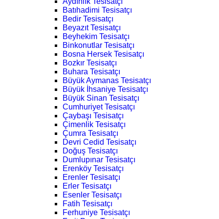
Aydınlık Tesisatçı
Batıhadimi Tesisatçı
Bedir Tesisatçı
Beyazıt Tesisatçı
Beyhekim Tesisatçı
Binkonutlar Tesisatçı
Bosna Hersek Tesisatçı
Bozkır Tesisatçı
Buhara Tesisatçı
Büyük Aymanas Tesisatçı
Büyük İhsaniye Tesisatçı
Büyük Sinan Tesisatçı
Cumhuriyet Tesisatçı
Çaybaşı Tesisatçı
Çimenlik Tesisatçı
Çumra Tesisatçı
Devri Cedid Tesisatçı
Doğuş Tesisatçı
Dumlupınar Tesisatçı
Erenköy Tesisatçı
Erenler Tesisatçı
Erler Tesisatçı
Esenler Tesisatçı
Fatih Tesisatçı
Ferhuniye Tesisatçı