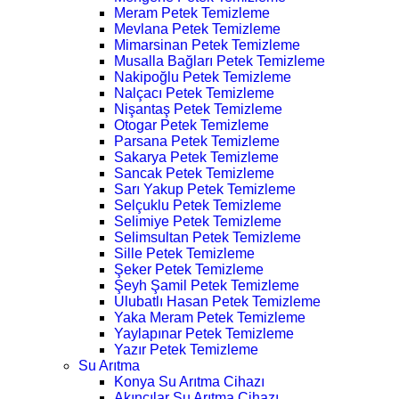
Meram Petek Temizleme
Mevlana Petek Temizleme
Mimarsinan Petek Temizleme
Musalla Bağları Petek Temizleme
Nakipoğlu Petek Temizleme
Nalçacı Petek Temizleme
Nişantaş Petek Temizleme
Otogar Petek Temizleme
Parsana Petek Temizleme
Sakarya Petek Temizleme
Sancak Petek Temizleme
Sarı Yakup Petek Temizleme
Selçuklu Petek Temizleme
Selimiye Petek Temizleme
Selimsultan Petek Temizleme
Sille Petek Temizleme
Şeker Petek Temizleme
Şeyh Şamil Petek Temizleme
Ulubatlı Hasan Petek Temizleme
Yaka Meram Petek Temizleme
Yaylapınar Petek Temizleme
Yazır Petek Temizleme
Su Arıtma
Konya Su Arıtma Cihazı
Akıncılar Su Arıtma Cihazı