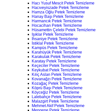
Hacı Yusuf Mescit Petek Temizleme
Hacıveyiszade Petek Temizleme
Hamza Oğlu Petek Temizleme
Hanay Başı Petek Temizleme
Harmancık Petek Temizleme
Hocacihan Petek Temizleme
Hüsamettin Çelebi Petek Temizleme
Işıklar Petek Temizleme
İhsaniye Petek Temizleme
İstiklal Petek Temizleme
Kampüs Petek Temizleme
Karahüyük Petek Temizleme
Karakulak Petek Temizleme
Karatay Petek Temizleme
Keçeciler Petek Temizleme
Keykubat Petek Temizleme
Kılıç Aslan Petek Temizleme
Kovanağzı Petek Temizleme
Kozağaç Petek Temizleme
Köprü Başı Petek Temizleme
Köyceğiz Petek Temizleme
Lalebahçe Petek Temizleme
Malazgirt Petek Temizleme
Mehmet Akif Petek Temizleme
Mengene Petek Temizleme