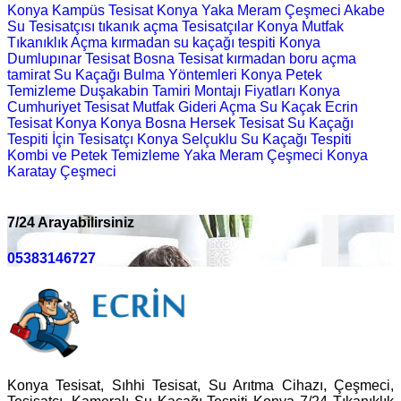
Konya Kampüs Tesisat
Konya Yaka Meram Çeşmeci
Akabe
Su Tesisatçısı
tıkanık açma
Tesisatçılar
Konya Mutfak
Tıkanıklık Açma
kırmadan su kaçağı tespiti
Konya
Dumlupınar Tesisat
Bosna Tesisat
kırmadan boru açma
tamirat
Su Kaçağı Bulma Yöntemleri
Konya Petek
Temizleme
Duşakabin Tamiri Montajı Fiyatları
Konya
Cumhuriyet Tesisat
Mutfak Gideri Açma
Su Kaçak
Ecrin
Tesisat Konya
Konya Bosna Hersek Tesisat
Su Kaçağı
Tespiti İçin Tesisatçı
Konya Selçuklu Su Kaçağı Tespiti
Kombi ve Petek Temizleme
Yaka Meram Çeşmeci
Konya
Karatay Çeşmeci
7/24 Arayabilirsiniz
05383146727
Konya Tesisat, Sıhhi Tesisat, Su Arıtma Cihazı, Çeşmeci,