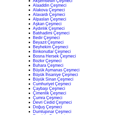
Akşemsettin Çeşmeci
Alaaddin Çeşmeci
Alakova Çeşmeci
Alavardı Çeşmeci
Alpaslan Çeşmeci
Aşkan Çeşmeci
Aydınlık Çeşmeci
Batıhadimi Çeşmeci
Bedir Çeşmeci
Beyazıt Çeşmeci
Beyhekim Çeşmeci
Binkonutlar Çeşmeci
Bosna Hersek Çeşmeci
Bozkır Çeşmeci
Buhara Çeşmeci
Büyük Aymanas Çeşmeci
Büyük İhsaniye Çeşmeci
Büyük Sinan Çeşmeci
Cumhuriyet Çeşmeci
Çaybaşı Çeşmeci
Çimenlik Çeşmeci
Çumra Çeşmeci
Devri Cedid Çeşmeci
Doğuş Çeşmeci
Dumlupınar Çeşmeci