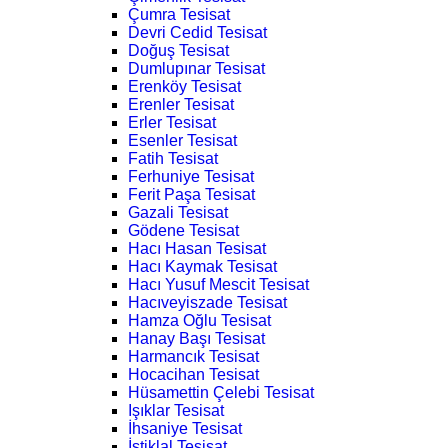
Çumra Tesisat
Devri Cedid Tesisat
Doğuş Tesisat
Dumlupınar Tesisat
Erenköy Tesisat
Erenler Tesisat
Erler Tesisat
Esenler Tesisat
Fatih Tesisat
Ferhuniye Tesisat
Ferit Paşa Tesisat
Gazali Tesisat
Gödene Tesisat
Hacı Hasan Tesisat
Hacı Kaymak Tesisat
Hacı Yusuf Mescit Tesisat
Hacıveyiszade Tesisat
Hamza Oğlu Tesisat
Hanay Başı Tesisat
Harmancık Tesisat
Hocacihan Tesisat
Hüsamettin Çelebi Tesisat
Işıklar Tesisat
İhsaniye Tesisat
İstiklal Tesisat