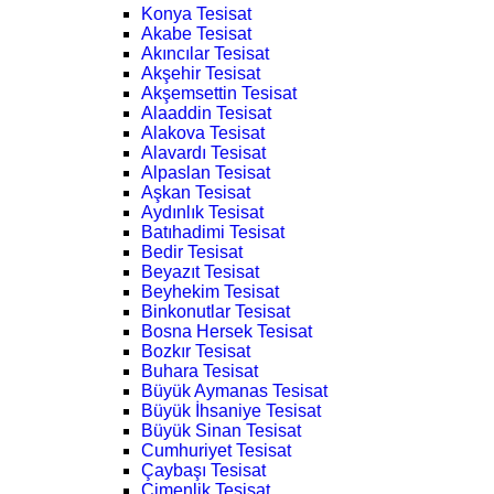
Konya Tesisat
Akabe Tesisat
Akıncılar Tesisat
Akşehir Tesisat
Akşemsettin Tesisat
Alaaddin Tesisat
Alakova Tesisat
Alavardı Tesisat
Alpaslan Tesisat
Aşkan Tesisat
Aydınlık Tesisat
Batıhadimi Tesisat
Bedir Tesisat
Beyazıt Tesisat
Beyhekim Tesisat
Binkonutlar Tesisat
Bosna Hersek Tesisat
Bozkır Tesisat
Buhara Tesisat
Büyük Aymanas Tesisat
Büyük İhsaniye Tesisat
Büyük Sinan Tesisat
Cumhuriyet Tesisat
Çaybaşı Tesisat
Çimenlik Tesisat