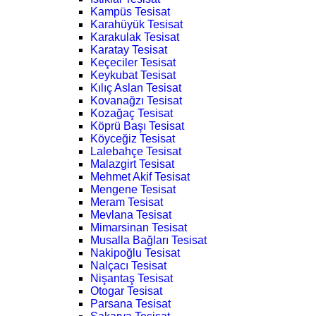
Kampüs Tesisat
Karahüyük Tesisat
Karakulak Tesisat
Karatay Tesisat
Keçeciler Tesisat
Keykubat Tesisat
Kılıç Aslan Tesisat
Kovanağzı Tesisat
Kozağaç Tesisat
Köprü Başı Tesisat
Köyceğiz Tesisat
Lalebahçe Tesisat
Malazgirt Tesisat
Mehmet Akif Tesisat
Mengene Tesisat
Meram Tesisat
Mevlana Tesisat
Mimarsinan Tesisat
Musalla Bağları Tesisat
Nakipoğlu Tesisat
Nalçacı Tesisat
Nişantaş Tesisat
Otogar Tesisat
Parsana Tesisat