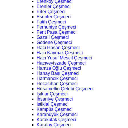
Erenköy Çeşmeci
Erenler Çeşmeci
Erler Çeşmeci
Esenler Çeşmeci
Fatih Çeşmeci
Ferhuniye Çeşmeci
Ferit Paşa Çeşmeci
Gazali Çeşmeci
Gödene Çeşmeci
Hacı Hasan Çeşmeci
Hacı Kaymak Çeşmeci
Hacı Yusuf Mescit Çeşmeci
Hacıveyiszade Çeşmeci
Hamza Oğlu Çeşmeci
Hanay Başı Çeşmeci
Harmancık Çeşmeci
Hocacihan Çeşmeci
Hüsamettin Çelebi Çeşmeci
Işıklar Çeşmeci
İhsaniye Çeşmeci
İstiklal Çeşmeci
Kampüs Çeşmeci
Karahüyük Çeşmeci
Karakulak Çeşmeci
Karatay Çeşmeci