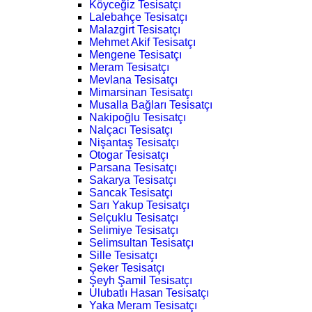
Köyceğiz Tesisatçı
Lalebahçe Tesisatçı
Malazgirt Tesisatçı
Mehmet Akif Tesisatçı
Mengene Tesisatçı
Meram Tesisatçı
Mevlana Tesisatçı
Mimarsinan Tesisatçı
Musalla Bağları Tesisatçı
Nakipoğlu Tesisatçı
Nalçacı Tesisatçı
Nişantaş Tesisatçı
Otogar Tesisatçı
Parsana Tesisatçı
Sakarya Tesisatçı
Sancak Tesisatçı
Sarı Yakup Tesisatçı
Selçuklu Tesisatçı
Selimiye Tesisatçı
Selimsultan Tesisatçı
Sille Tesisatçı
Şeker Tesisatçı
Şeyh Şamil Tesisatçı
Ulubatlı Hasan Tesisatçı
Yaka Meram Tesisatçı