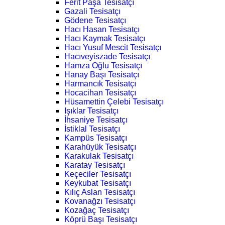
Ferit Paşa Tesisatçı
Gazali Tesisatçı
Gödene Tesisatçı
Hacı Hasan Tesisatçı
Hacı Kaymak Tesisatçı
Hacı Yusuf Mescit Tesisatçı
Hacıveyiszade Tesisatçı
Hamza Oğlu Tesisatçı
Hanay Başı Tesisatçı
Harmancık Tesisatçı
Hocacihan Tesisatçı
Hüsamettin Çelebi Tesisatçı
Işıklar Tesisatçı
İhsaniye Tesisatçı
İstiklal Tesisatçı
Kampüs Tesisatçı
Karahüyük Tesisatçı
Karakulak Tesisatçı
Karatay Tesisatçı
Keçeciler Tesisatçı
Keykubat Tesisatçı
Kılıç Aslan Tesisatçı
Kovanağzı Tesisatçı
Kozağaç Tesisatçı
Köprü Başı Tesisatçı