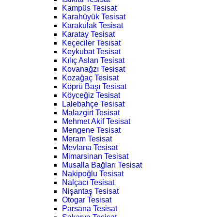
Kampüs Tesisat
Karahüyük Tesisat
Karakulak Tesisat
Karatay Tesisat
Keçeciler Tesisat
Keykubat Tesisat
Kılıç Aslan Tesisat
Kovanağzı Tesisat
Kozağaç Tesisat
Köprü Başı Tesisat
Köyceğiz Tesisat
Lalebahçe Tesisat
Malazgirt Tesisat
Mehmet Akif Tesisat
Mengene Tesisat
Meram Tesisat
Mevlana Tesisat
Mimarsinan Tesisat
Musalla Bağları Tesisat
Nakipoğlu Tesisat
Nalçacı Tesisat
Nişantaş Tesisat
Otogar Tesisat
Parsana Tesisat