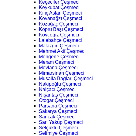
Keçeciler Çeşmeci
Keykubat Çeşmeci
Kılıç Aslan Çeşmeci
Kovanağzı Çeşmeci
Kozağaç Çeşmeci
Köprü Başı Çeşmeci
Köyceğiz Çeşmeci
Lalebahçe Çeşmeci
Malazgirt Çeşmeci
Mehmet Akif Çeşmeci
Mengene Çeşmeci
Meram Çeşmeci
Mevlana Çeşmeci
Mimarsinan Çeşmeci
Musalla Bağları Çeşmeci
Nakipoğlu Çeşmeci
Nalçacı Çeşmeci
Nişantaş Çeşmeci
Otogar Çeşmeci
Parsana Çeşmeci
Sakarya Çeşmeci
Sancak Çeşmeci
Sarı Yakup Çeşmeci
Selçuklu Çeşmeci
Selimiye Çeşmeci