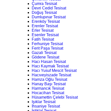
Çumra Tesisat
Devri Cedid Tesisat
Doğuş Tesisat
Dumlupınar Tesisat
Erenköy Tesisat
Erenler Tesisat
Erler Tesisat
Esenler Tesisat
Fatih Tesisat
Ferhuniye Tesisat
Ferit Paşa Tesisat
Gazali Tesisat
Gödene Tesisat
Hacı Hasan Tesisat
Hacı Kaymak Tesisat
Hacı Yusuf Mescit Tesisat
Hacıveyiszade Tesisat
Hamza Oğlu Tesisat
Hanay Başı Tesisat
Harmancık Tesisat
Hocacihan Tesisat
Hüsamettin Çelebi Tesisat
Işıklar Tesisat
İhsaniye Tesisat
İstiklal Tesisat