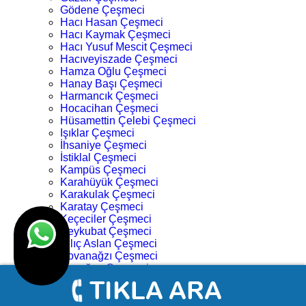
Gödene Çeşmeci
Hacı Hasan Çeşmeci
Hacı Kaymak Çeşmeci
Hacı Yusuf Mescit Çeşmeci
Hacıveyiszade Çeşmeci
Hamza Oğlu Çeşmeci
Hanay Başı Çeşmeci
Harmancık Çeşmeci
Hocacihan Çeşmeci
Hüsamettin Çelebi Çeşmeci
Işıklar Çeşmeci
İhsaniye Çeşmeci
İstiklal Çeşmeci
Kampüs Çeşmeci
Karahüyük Çeşmeci
Karakulak Çeşmeci
Karatay Çeşmeci
Keçeciler Çeşmeci
Keykubat Çeşmeci
Kılıç Aslan Çeşmeci
Kovanağzı Çeşmeci
Kozağaç Çeşmeci
Köprü Başı Çeşmeci
Köyceğiz Çeşmeci
Lalebahçe Çeşmeci