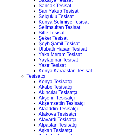
Sakarya Tesisat
Sancak Tesisat
Sarı Yakup Tesisat
Selçuklu Tesisat
Konya Selimiye Tesisat
Selimsultan Tesisat
Sille Tesisat
Şeker Tesisat
Şeyh Şamil Tesisat
Ulubatlı Hasan Tesisat
Yaka Meram Tesisat
Yaylapınar Tesisat
Yazır Tesisat
Konya Karaaslan Tesisat
Tesisatçı
Konya Tesisatçı
Akabe Tesisatçı
Akıncılar Tesisatçı
Akşehir Tesisatçı
Akşemsettin Tesisatçı
Alaaddin Tesisatçı
Alakova Tesisatçı
Alavardı Tesisatçı
Alpaslan Tesisatçı
Aşkan Tesisatçı