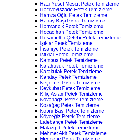
Hacı Yusuf Mescit Petek Temizleme
Hacıveyiszade Petek Temizleme
Hamza Oğlu Petek Temizleme
Hanay Başı Petek Temizleme
Harmancık Petek Temizleme
Hocacihan Petek Temizleme
Hüsamettin Çelebi Petek Temizleme
Işıklar Petek Temizleme
İhsaniye Petek Temizleme
İstiklal Petek Temizleme
Kampüs Petek Temizleme
Karahüyük Petek Temizleme
Karakulak Petek Temizleme
Karatay Petek Temizleme
Keçeciler Petek Temizleme
Keykubat Petek Temizleme
Kılıç Aslan Petek Temizleme
Kovanağzı Petek Temizleme
Kozağaç Petek Temizleme
Köprü Başı Petek Temizleme
Köyceğiz Petek Temizleme
Lalebahçe Petek Temizleme
Malazgirt Petek Temizleme
Mehmet Akif Petek Temizleme
Mengene Petek Temizleme