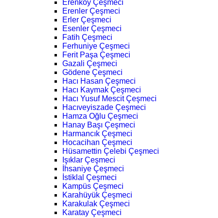
Erenköy Çeşmeci
Erenler Çeşmeci
Erler Çeşmeci
Esenler Çeşmeci
Fatih Çeşmeci
Ferhuniye Çeşmeci
Ferit Paşa Çeşmeci
Gazali Çeşmeci
Gödene Çeşmeci
Hacı Hasan Çeşmeci
Hacı Kaymak Çeşmeci
Hacı Yusuf Mescit Çeşmeci
Hacıveyiszade Çeşmeci
Hamza Oğlu Çeşmeci
Hanay Başı Çeşmeci
Harmancık Çeşmeci
Hocacihan Çeşmeci
Hüsamettin Çelebi Çeşmeci
Işıklar Çeşmeci
İhsaniye Çeşmeci
İstiklal Çeşmeci
Kampüs Çeşmeci
Karahüyük Çeşmeci
Karakulak Çeşmeci
Karatay Çeşmeci