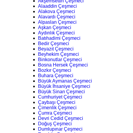
Akşemsettin Çeşmeci
Alaaddin Çeşmeci
Alakova Çeşmeci
Alavardı Çeşmeci
Alpaslan Çeşmeci
Aşkan Çeşmeci
Aydınlık Çeşmeci
Batıhadimi Çeşmeci
Bedir Çeşmeci
Beyazıt Çeşmeci
Beyhekim Çeşmeci
Binkonutlar Çeşmeci
Bosna Hersek Çeşmeci
Bozkır Çeşmeci
Buhara Çeşmeci
Büyük Aymanas Çeşmeci
Büyük İhsaniye Çeşmeci
Büyük Sinan Çeşmeci
Cumhuriyet Çeşmeci
Çaybaşı Çeşmeci
Çimenlik Çeşmeci
Çumra Çeşmeci
Devri Cedid Çeşmeci
Doğuş Çeşmeci
Dumlupınar Çeşmeci