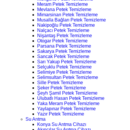
Meram Petek Temizleme
Mevlana Petek Temizleme
Mimarsinan Petek Temizleme
Musalla Bağları Petek Temizleme
Nakipoğlu Petek Temizleme
Nalçacı Petek Temizleme
Nişantaş Petek Temizleme
Otogar Petek Temizleme
Parsana Petek Temizleme
Sakarya Petek Temizleme
Sancak Petek Temizleme
Sarı Yakup Petek Temizleme
Selçuklu Petek Temizleme
Selimiye Petek Temizleme
Selimsultan Petek Temizleme
Sille Petek Temizleme
Şeker Petek Temizleme
Şeyh Şamil Petek Temizleme
Ulubatlı Hasan Petek Temizleme
Yaka Meram Petek Temizleme
Yaylapınar Petek Temizleme
Yazır Petek Temizleme
Su Arıtma
Konya Su Arıtma Cihazı
Akıncılar Su Arıtma Cihazı