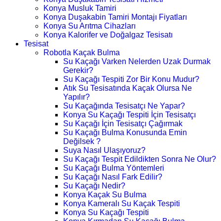
Konya Musluk Tamiri
Konya Duşakabin Tamiri Montajı Fiyatları
Konya Su Arıtma Cihazları
Konya Kalorifer ve Doğalgaz Tesisatı
Tesisat
Robotla Kaçak Bulma
Su Kaçağı Varken Nelerden Uzak Durmak
Gerekir?
Su Kaçağı Tespiti Zor Bir Konu Mudur?
Atık Su Tesisatında Kaçak Olursa Ne
Yapılır?
Su Kaçağında Tesisatçı Ne Yapar?
Konya Su Kaçağı Tespiti İçin Tesisatçı
Su Kaçağı İçin Tesisatçı Çağırmak
Su Kaçağı Bulma Konusunda Emin
Değilsek ?
Suya Nasıl Ulaşıyoruz?
Su Kaçağı Tespit Edildikten Sonra Ne Olur?
Su Kaçağı Bulma Yöntemleri
Su Kaçağı Nasıl Fark Edilir?
Su Kaçağı Nedir?
Konya Kaçak Su Bulma
Konya Kameralı Su Kaçak Tespiti
Konya Su Kaçağı Tespiti