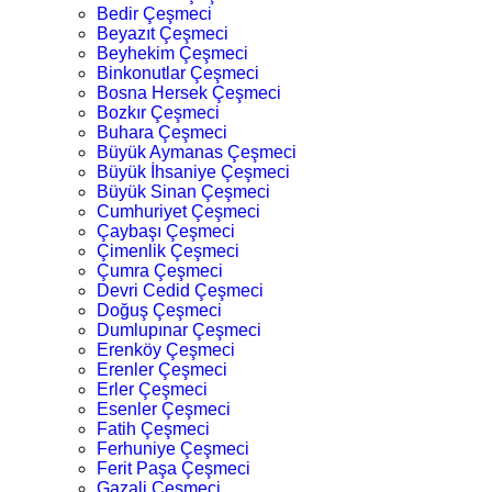
Bedir Çeşmeci
Beyazıt Çeşmeci
Beyhekim Çeşmeci
Binkonutlar Çeşmeci
Bosna Hersek Çeşmeci
Bozkır Çeşmeci
Buhara Çeşmeci
Büyük Aymanas Çeşmeci
Büyük İhsaniye Çeşmeci
Büyük Sinan Çeşmeci
Cumhuriyet Çeşmeci
Çaybaşı Çeşmeci
Çimenlik Çeşmeci
Çumra Çeşmeci
Devri Cedid Çeşmeci
Doğuş Çeşmeci
Dumlupınar Çeşmeci
Erenköy Çeşmeci
Erenler Çeşmeci
Erler Çeşmeci
Esenler Çeşmeci
Fatih Çeşmeci
Ferhuniye Çeşmeci
Ferit Paşa Çeşmeci
Gazali Çeşmeci