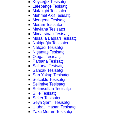
Köyceğiz Tesisatçı
Lalebahçe Tesisatçı
Malazgirt Tesisatçı
Mehmet Akif Tesisatçı
Mengene Tesisatçı
Meram Tesisatçı
Mevlana Tesisatçı
Mimarsinan Tesisatçı
Musalla Bağları Tesisatçı
Nakipoğlu Tesisatçı
Nalçacı Tesisatçı
Nişantaş Tesisatçı
Otogar Tesisatçı
Parsana Tesisatçı
Sakarya Tesisatçı
Sancak Tesisatçı
Sarı Yakup Tesisatçı
Selçuklu Tesisatçı
Selimiye Tesisatçı
Selimsultan Tesisatçı
Sille Tesisatçı
Şeker Tesisatçı
Şeyh Şamil Tesisatçı
Ulubatlı Hasan Tesisatçı
Yaka Meram Tesisatçı