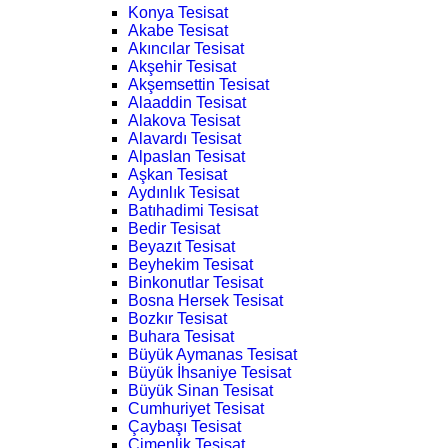
Konya Tesisat
Akabe Tesisat
Akıncılar Tesisat
Akşehir Tesisat
Akşemsettin Tesisat
Alaaddin Tesisat
Alakova Tesisat
Alavardı Tesisat
Alpaslan Tesisat
Aşkan Tesisat
Aydınlık Tesisat
Batıhadimi Tesisat
Bedir Tesisat
Beyazıt Tesisat
Beyhekim Tesisat
Binkonutlar Tesisat
Bosna Hersek Tesisat
Bozkır Tesisat
Buhara Tesisat
Büyük Aymanas Tesisat
Büyük İhsaniye Tesisat
Büyük Sinan Tesisat
Cumhuriyet Tesisat
Çaybaşı Tesisat
Çimenlik Tesisat