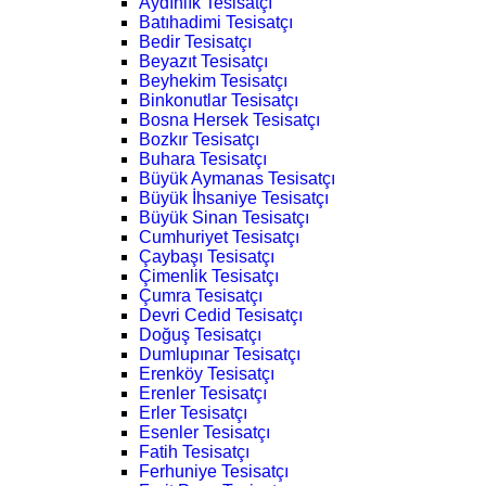
Aydınlık Tesisatçı
Batıhadimi Tesisatçı
Bedir Tesisatçı
Beyazıt Tesisatçı
Beyhekim Tesisatçı
Binkonutlar Tesisatçı
Bosna Hersek Tesisatçı
Bozkır Tesisatçı
Buhara Tesisatçı
Büyük Aymanas Tesisatçı
Büyük İhsaniye Tesisatçı
Büyük Sinan Tesisatçı
Cumhuriyet Tesisatçı
Çaybaşı Tesisatçı
Çimenlik Tesisatçı
Çumra Tesisatçı
Devri Cedid Tesisatçı
Doğuş Tesisatçı
Dumlupınar Tesisatçı
Erenköy Tesisatçı
Erenler Tesisatçı
Erler Tesisatçı
Esenler Tesisatçı
Fatih Tesisatçı
Ferhuniye Tesisatçı