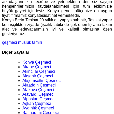
arkadaşlarımızın tecrübe ve yeteneklerin den siz saygın
hemşehrilerimizin faydalanabilmesi için tüm ekibimizle
büyük gayret içindeyiz. Konya geneli bütçenize en uygun
fiyatı firmamız konyatesisat.net vermektedir.
Konya Ecrin Tesisat 20 yıllık alt yapıya sahiptir, Tesisat yapar
ken işçilikten ziyade (işçilik tabiki de çok önemli) ama takım
alet ve edevatlarımızın iyi ve kaliteli olmasına özen
gösteriyoruz..
çeşmeci
musluk tamiri
Diğer Sayfalar
Konya Çeşmeci
Akabe Çeşmeci
Akıncılar Çeşmeci
Akşehir Çeşmeci
Akşemsettin Çeşmeci
Alaaddin Çeşmeci
Alakova Çeşmeci
Alavardı Çeşmeci
Alpaslan Çeşmeci
Aşkan Çeşmeci
Aydınlık Çeşmeci
Batıhadimi Çeşmeci