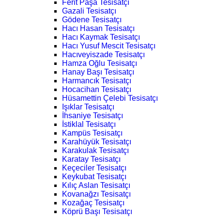
Ferit Paşa Tesisatçı
Gazali Tesisatçı
Gödene Tesisatçı
Hacı Hasan Tesisatçı
Hacı Kaymak Tesisatçı
Hacı Yusuf Mescit Tesisatçı
Hacıveyiszade Tesisatçı
Hamza Oğlu Tesisatçı
Hanay Başı Tesisatçı
Harmancık Tesisatçı
Hocacihan Tesisatçı
Hüsamettin Çelebi Tesisatçı
Işıklar Tesisatçı
İhsaniye Tesisatçı
İstiklal Tesisatçı
Kampüs Tesisatçı
Karahüyük Tesisatçı
Karakulak Tesisatçı
Karatay Tesisatçı
Keçeciler Tesisatçı
Keykubat Tesisatçı
Kılıç Aslan Tesisatçı
Kovanağzı Tesisatçı
Kozağaç Tesisatçı
Köprü Başı Tesisatçı