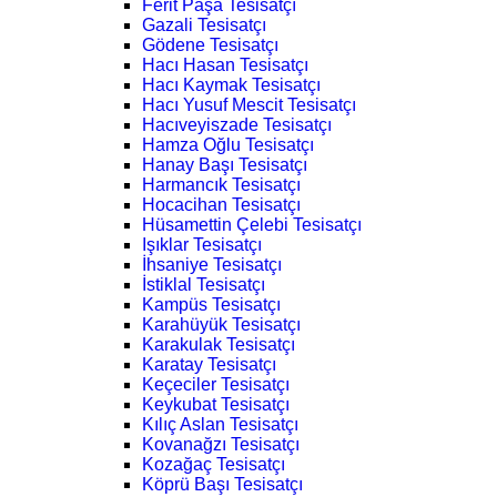
Ferit Paşa Tesisatçı
Gazali Tesisatçı
Gödene Tesisatçı
Hacı Hasan Tesisatçı
Hacı Kaymak Tesisatçı
Hacı Yusuf Mescit Tesisatçı
Hacıveyiszade Tesisatçı
Hamza Oğlu Tesisatçı
Hanay Başı Tesisatçı
Harmancık Tesisatçı
Hocacihan Tesisatçı
Hüsamettin Çelebi Tesisatçı
Işıklar Tesisatçı
İhsaniye Tesisatçı
İstiklal Tesisatçı
Kampüs Tesisatçı
Karahüyük Tesisatçı
Karakulak Tesisatçı
Karatay Tesisatçı
Keçeciler Tesisatçı
Keykubat Tesisatçı
Kılıç Aslan Tesisatçı
Kovanağzı Tesisatçı
Kozağaç Tesisatçı
Köprü Başı Tesisatçı