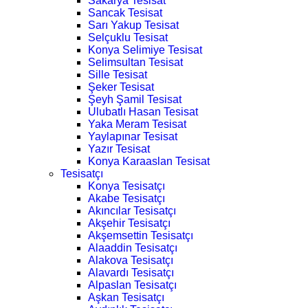
Sakarya Tesisat
Sancak Tesisat
Sarı Yakup Tesisat
Selçuklu Tesisat
Konya Selimiye Tesisat
Selimsultan Tesisat
Sille Tesisat
Şeker Tesisat
Şeyh Şamil Tesisat
Ulubatlı Hasan Tesisat
Yaka Meram Tesisat
Yaylapınar Tesisat
Yazır Tesisat
Konya Karaaslan Tesisat
Tesisatçı
Konya Tesisatçı
Akabe Tesisatçı
Akıncılar Tesisatçı
Akşehir Tesisatçı
Akşemsettin Tesisatçı
Alaaddin Tesisatçı
Alakova Tesisatçı
Alavardı Tesisatçı
Alpaslan Tesisatçı
Aşkan Tesisatçı