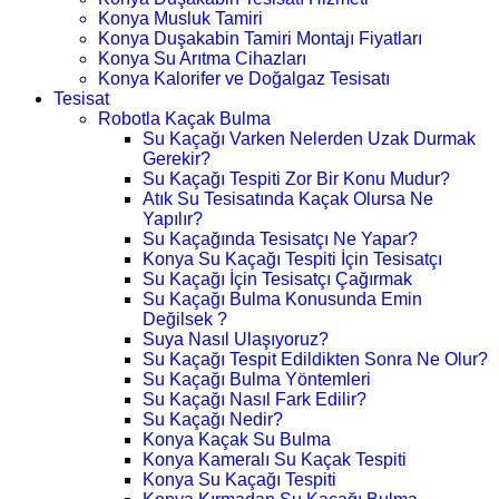
Konya Musluk Tamiri
Konya Duşakabin Tamiri Montajı Fiyatları
Konya Su Arıtma Cihazları
Konya Kalorifer ve Doğalgaz Tesisatı
Tesisat
Robotla Kaçak Bulma
Su Kaçağı Varken Nelerden Uzak Durmak
Gerekir?
Su Kaçağı Tespiti Zor Bir Konu Mudur?
Atık Su Tesisatında Kaçak Olursa Ne
Yapılır?
Su Kaçağında Tesisatçı Ne Yapar?
Konya Su Kaçağı Tespiti İçin Tesisatçı
Su Kaçağı İçin Tesisatçı Çağırmak
Su Kaçağı Bulma Konusunda Emin
Değilsek ?
Suya Nasıl Ulaşıyoruz?
Su Kaçağı Tespit Edildikten Sonra Ne Olur?
Su Kaçağı Bulma Yöntemleri
Su Kaçağı Nasıl Fark Edilir?
Su Kaçağı Nedir?
Konya Kaçak Su Bulma
Konya Kameralı Su Kaçak Tespiti
Konya Su Kaçağı Tespiti