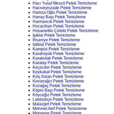
Hacı Yusuf Mescit Petek Temizleme
Hacıveyiszade Petek Temizleme
Hamza Oğlu Petek Temizleme
Hanay Başı Petek Temizleme
Harmancık Petek Temizleme
Hocacihan Petek Temizleme
Hüsamettin Çelebi Petek Temizleme
Işıklar Petek Temizleme
İhsaniye Petek Temizleme
İstiklal Petek Temizleme
Kampüs Petek Temizleme
Karahüyük Petek Temizleme
Karakulak Petek Temizleme
Karatay Petek Temizleme
Keçeciler Petek Temizleme
Keykubat Petek Temizleme
Kılıç Aslan Petek Temizleme
Kovanağzı Petek Temizleme
Kozağaç Petek Temizleme
Köprü Başı Petek Temizleme
Köyceğiz Petek Temizleme
Lalebahçe Petek Temizleme
Malazgirt Petek Temizleme
Mehmet Akif Petek Temizleme
Mengene Petek Temizleme