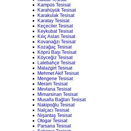
Kampüs Tesisat
Karahüyük Tesisat
Karakulak Tesisat
Karatay Tesisat
Keçeciler Tesisat
Keykubat Tesisat
Kılıç Aslan Tesisat
Kovanağzı Tesisat
Kozağaç Tesisat
Köprü Başı Tesisat
Köyceğiz Tesisat
Lalebahçe Tesisat
Malazgirt Tesisat
Mehmet Akif Tesisat
Mengene Tesisat
Meram Tesisat
Mevlana Tesisat
Mimarsinan Tesisat
Musalla Bağları Tesisat
Nakipoğlu Tesisat
Nalçacı Tesisat
Nişantaş Tesisat
Otogar Tesisat
Parsana Tesisat