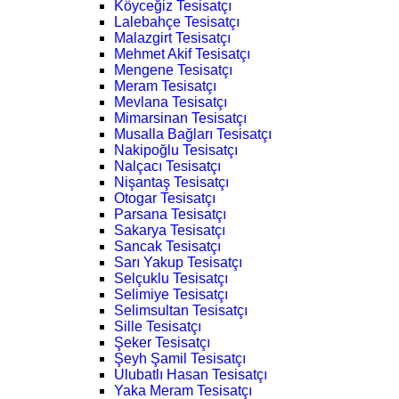
Köyceğiz Tesisatçı
Lalebahçe Tesisatçı
Malazgirt Tesisatçı
Mehmet Akif Tesisatçı
Mengene Tesisatçı
Meram Tesisatçı
Mevlana Tesisatçı
Mimarsinan Tesisatçı
Musalla Bağları Tesisatçı
Nakipoğlu Tesisatçı
Nalçacı Tesisatçı
Nişantaş Tesisatçı
Otogar Tesisatçı
Parsana Tesisatçı
Sakarya Tesisatçı
Sancak Tesisatçı
Sarı Yakup Tesisatçı
Selçuklu Tesisatçı
Selimiye Tesisatçı
Selimsultan Tesisatçı
Sille Tesisatçı
Şeker Tesisatçı
Şeyh Şamil Tesisatçı
Ulubatlı Hasan Tesisatçı
Yaka Meram Tesisatçı