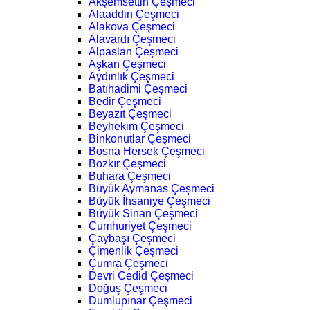
Akşemsettin Çeşmeci
Alaaddin Çeşmeci
Alakova Çeşmeci
Alavardı Çeşmeci
Alpaslan Çeşmeci
Aşkan Çeşmeci
Aydınlık Çeşmeci
Batıhadimi Çeşmeci
Bedir Çeşmeci
Beyazıt Çeşmeci
Beyhekim Çeşmeci
Binkonutlar Çeşmeci
Bosna Hersek Çeşmeci
Bozkır Çeşmeci
Buhara Çeşmeci
Büyük Aymanas Çeşmeci
Büyük İhsaniye Çeşmeci
Büyük Sinan Çeşmeci
Cumhuriyet Çeşmeci
Çaybaşı Çeşmeci
Çimenlik Çeşmeci
Çumra Çeşmeci
Devri Cedid Çeşmeci
Doğuş Çeşmeci
Dumlupınar Çeşmeci