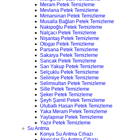
Meram Petek Temizleme
Mevlana Petek Temizleme
Mimarsinan Petek Temizleme
Musalla Bağları Petek Temizleme
Nakipoğlu Petek Temizleme
Nalçacı Petek Temizleme
Nişantaş Petek Temizleme
Otogar Petek Temizleme
Parsana Petek Temizleme
Sakarya Petek Temizleme
Sancak Petek Temizleme
Sarı Yakup Petek Temizleme
Selçuklu Petek Temizleme
Selimiye Petek Temizleme
Selimsultan Petek Temizleme
Sille Petek Temizleme
Şeker Petek Temizleme
Şeyh Şamil Petek Temizleme
Ulubatlı Hasan Petek Temizleme
Yaka Meram Petek Temizleme
Yaylapınar Petek Temizleme
Yazır Petek Temizleme
Su Arıtma
Konya Su Arıtma Cihazı
Akıncılar Su Arıtma Cihazı