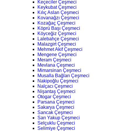
Keçeciler Çeşmeci
Keykubat Çeşmeci
Kılıç Aslan Çeşmeci
Kovanağzı Çeşmeci
Kozağaç Çeşmeci
Köprü Başı Çeşmeci
Köyceğiz Çeşmeci
Lalebahçe Çeşmeci
Malazgirt Çeşmeci
Mehmet Akif Çeşmeci
Mengene Çeşmeci
Meram Çeşmeci
Mevlana Çeşmeci
Mimarsinan Çeşmeci
Musalla Bağları Çeşmeci
Nakipoğlu Çeşmeci
Nalçacı Çeşmeci
Nişantaş Çeşmeci
Otogar Çeşmeci
Parsana Çeşmeci
Sakarya Çeşmeci
Sancak Çeşmeci
Sarı Yakup Çeşmeci
Selçuklu Çeşmeci
Selimiye Çeşmeci