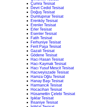
Çumra Tesisat
Devri Cedid Tesisat
Doğuş Tesisat
Dumlupınar Tesisat
Erenköy Tesisat
Erenler Tesisat
Erler Tesisat
Esenler Tesisat
Fatih Tesisat
Ferhuniye Tesisat
Ferit Paşa Tesisat
Gazali Tesisat
Gödene Tesisat
Hacı Hasan Tesisat
Hacı Kaymak Tesisat
Hacı Yusuf Mescit Tesisat
Hacıveyiszade Tesisat
Hamza Oğlu Tesisat
Hanay Başı Tesisat
Harmancık Tesisat
Hocacihan Tesisat
Hüsamettin Çelebi Tesisat
Işıklar Tesisat
İhsaniye Tesisat
İstiklal Tesisat