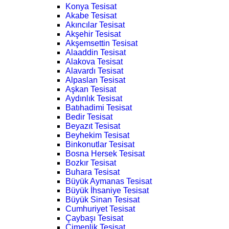
Konya Tesisat
Akabe Tesisat
Akıncılar Tesisat
Akşehir Tesisat
Akşemsettin Tesisat
Alaaddin Tesisat
Alakova Tesisat
Alavardı Tesisat
Alpaslan Tesisat
Aşkan Tesisat
Aydınlık Tesisat
Batıhadimi Tesisat
Bedir Tesisat
Beyazıt Tesisat
Beyhekim Tesisat
Binkonutlar Tesisat
Bosna Hersek Tesisat
Bozkır Tesisat
Buhara Tesisat
Büyük Aymanas Tesisat
Büyük İhsaniye Tesisat
Büyük Sinan Tesisat
Cumhuriyet Tesisat
Çaybaşı Tesisat
Çimenlik Tesisat