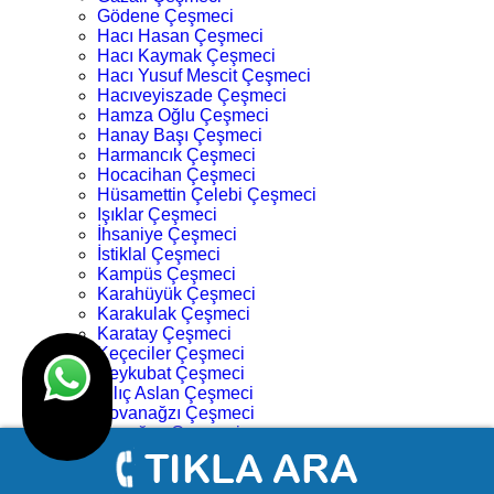
Gödene Çeşmeci
Hacı Hasan Çeşmeci
Hacı Kaymak Çeşmeci
Hacı Yusuf Mescit Çeşmeci
Hacıveyiszade Çeşmeci
Hamza Oğlu Çeşmeci
Hanay Başı Çeşmeci
Harmancık Çeşmeci
Hocacihan Çeşmeci
Hüsamettin Çelebi Çeşmeci
Işıklar Çeşmeci
İhsaniye Çeşmeci
İstiklal Çeşmeci
Kampüs Çeşmeci
Karahüyük Çeşmeci
Karakulak Çeşmeci
Karatay Çeşmeci
Keçeciler Çeşmeci
Keykubat Çeşmeci
Kılıç Aslan Çeşmeci
Kovanağzı Çeşmeci
Kozağaç Çeşmeci
Köprü Başı Çeşmeci
Köyceğiz Çeşmeci
Lalebahçe Çeşmeci