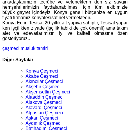
arkadaşlarımızın tecrübe ve yeteneklerin den siz saygın
hemşehrilerimizin faydalanabilmesi için tüm ekibimizle
büyük gayret içindeyiz. Konya geneli bütçenize en uygun
fiyatı firmamız konyatesisat.net vermektedir.
Konya Ecrin Tesisat 20 yıllık alt yapıya sahiptir, Tesisat yapar
ken işçilikten ziyade (işçilik tabiki de çok önemli) ama takım
alet ve edevatlarımızın iyi ve kaliteli olmasına özen
gösteriyoruz..
çeşmeci
musluk tamiri
Diğer Sayfalar
Konya Çeşmeci
Akabe Çeşmeci
Akıncılar Çeşmeci
Akşehir Çeşmeci
Akşemsettin Çeşmeci
Alaaddin Çeşmeci
Alakova Çeşmeci
Alavardı Çeşmeci
Alpaslan Çeşmeci
Aşkan Çeşmeci
Aydınlık Çeşmeci
Batıhadimi Çeşmeci