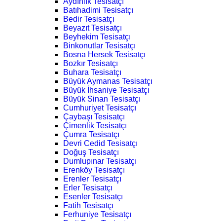
Aydınlık Tesisatçı
Batıhadimi Tesisatçı
Bedir Tesisatçı
Beyazıt Tesisatçı
Beyhekim Tesisatçı
Binkonutlar Tesisatçı
Bosna Hersek Tesisatçı
Bozkır Tesisatçı
Buhara Tesisatçı
Büyük Aymanas Tesisatçı
Büyük İhsaniye Tesisatçı
Büyük Sinan Tesisatçı
Cumhuriyet Tesisatçı
Çaybaşı Tesisatçı
Çimenlik Tesisatçı
Çumra Tesisatçı
Devri Cedid Tesisatçı
Doğuş Tesisatçı
Dumlupınar Tesisatçı
Erenköy Tesisatçı
Erenler Tesisatçı
Erler Tesisatçı
Esenler Tesisatçı
Fatih Tesisatçı
Ferhuniye Tesisatçı