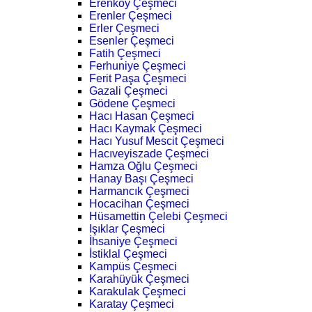
Erenköy Çeşmeci
Erenler Çeşmeci
Erler Çeşmeci
Esenler Çeşmeci
Fatih Çeşmeci
Ferhuniye Çeşmeci
Ferit Paşa Çeşmeci
Gazali Çeşmeci
Gödene Çeşmeci
Hacı Hasan Çeşmeci
Hacı Kaymak Çeşmeci
Hacı Yusuf Mescit Çeşmeci
Hacıveyiszade Çeşmeci
Hamza Oğlu Çeşmeci
Hanay Başı Çeşmeci
Harmancık Çeşmeci
Hocacihan Çeşmeci
Hüsamettin Çelebi Çeşmeci
Işıklar Çeşmeci
İhsaniye Çeşmeci
İstiklal Çeşmeci
Kampüs Çeşmeci
Karahüyük Çeşmeci
Karakulak Çeşmeci
Karatay Çeşmeci