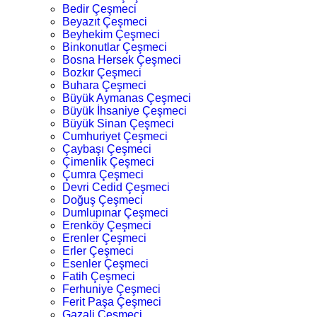
Bedir Çeşmeci
Beyazıt Çeşmeci
Beyhekim Çeşmeci
Binkonutlar Çeşmeci
Bosna Hersek Çeşmeci
Bozkır Çeşmeci
Buhara Çeşmeci
Büyük Aymanas Çeşmeci
Büyük İhsaniye Çeşmeci
Büyük Sinan Çeşmeci
Cumhuriyet Çeşmeci
Çaybaşı Çeşmeci
Çimenlik Çeşmeci
Çumra Çeşmeci
Devri Cedid Çeşmeci
Doğuş Çeşmeci
Dumlupınar Çeşmeci
Erenköy Çeşmeci
Erenler Çeşmeci
Erler Çeşmeci
Esenler Çeşmeci
Fatih Çeşmeci
Ferhuniye Çeşmeci
Ferit Paşa Çeşmeci
Gazali Çeşmeci