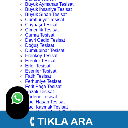
Büyük Aymanas Tesisat
Büyük İhsaniye Tesisat
Büyük Sinan Tesisat
Cumhuriyet Tesisat
Çaybaşı Tesisat
Çimenlik Tesisat
Çumra Tesisat
Devri Cedid Tesisat
Doğuş Tesisat
Dumlupınar Tesisat
Erenköy Tesisat
Erenler Tesisat
Erler Tesisat
Esenler Tesisat
Fatih Tesisat
Ferhuniye Tesisat
Ferit Paşa Tesisat
Gazali Tesisat
Gödene Tesisat
Hacı Hasan Tesisat
Hacı Kaymak Tesisat
Hacı Yusuf Mescit Tesisat
Hacıveyiszade Tesisat
Hamza Oğlu Tesisat
Hanay Başı Tesisat