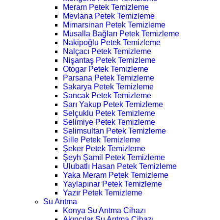
Meram Petek Temizleme
Mevlana Petek Temizleme
Mimarsinan Petek Temizleme
Musalla Bağları Petek Temizleme
Nakipoğlu Petek Temizleme
Nalçacı Petek Temizleme
Nişantaş Petek Temizleme
Otogar Petek Temizleme
Parsana Petek Temizleme
Sakarya Petek Temizleme
Sancak Petek Temizleme
Sarı Yakup Petek Temizleme
Selçuklu Petek Temizleme
Selimiye Petek Temizleme
Selimsultan Petek Temizleme
Sille Petek Temizleme
Şeker Petek Temizleme
Şeyh Şamil Petek Temizleme
Ulubatlı Hasan Petek Temizleme
Yaka Meram Petek Temizleme
Yaylapınar Petek Temizleme
Yazır Petek Temizleme
Su Arıtma
Konya Su Arıtma Cihazı
Akıncılar Su Arıtma Cihazı