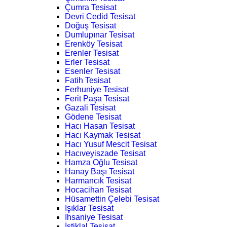
Çumra Tesisat
Devri Cedid Tesisat
Doğuş Tesisat
Dumlupınar Tesisat
Erenköy Tesisat
Erenler Tesisat
Erler Tesisat
Esenler Tesisat
Fatih Tesisat
Ferhuniye Tesisat
Ferit Paşa Tesisat
Gazali Tesisat
Gödene Tesisat
Hacı Hasan Tesisat
Hacı Kaymak Tesisat
Hacı Yusuf Mescit Tesisat
Hacıveyiszade Tesisat
Hamza Oğlu Tesisat
Hanay Başı Tesisat
Harmancık Tesisat
Hocacihan Tesisat
Hüsamettin Çelebi Tesisat
Işıklar Tesisat
İhsaniye Tesisat
İstiklal Tesisat