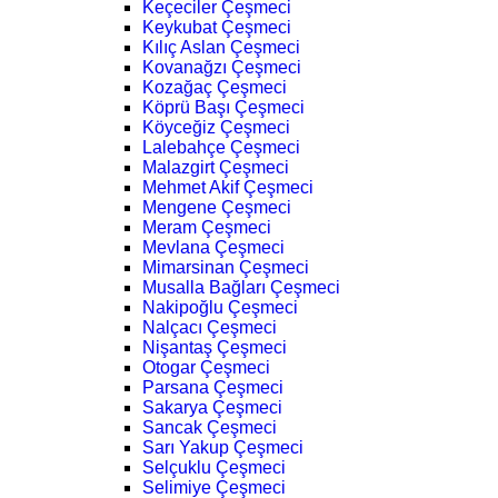
Keçeciler Çeşmeci
Keykubat Çeşmeci
Kılıç Aslan Çeşmeci
Kovanağzı Çeşmeci
Kozağaç Çeşmeci
Köprü Başı Çeşmeci
Köyceğiz Çeşmeci
Lalebahçe Çeşmeci
Malazgirt Çeşmeci
Mehmet Akif Çeşmeci
Mengene Çeşmeci
Meram Çeşmeci
Mevlana Çeşmeci
Mimarsinan Çeşmeci
Musalla Bağları Çeşmeci
Nakipoğlu Çeşmeci
Nalçacı Çeşmeci
Nişantaş Çeşmeci
Otogar Çeşmeci
Parsana Çeşmeci
Sakarya Çeşmeci
Sancak Çeşmeci
Sarı Yakup Çeşmeci
Selçuklu Çeşmeci
Selimiye Çeşmeci