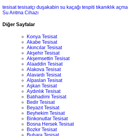
tesisat
tesisatçı
duşakabin
su kaçağı tespiti
tıkanıklık açma
Su Arıtma Cihazı
Diğer Sayfalar
Konya Tesisat
Akabe Tesisat
Akıncılar Tesisat
Akşehir Tesisat
Akşemsettin Tesisat
Alaaddin Tesisat
Alakova Tesisat
Alavardı Tesisat
Alpaslan Tesisat
Aşkan Tesisat
Aydınlık Tesisat
Batıhadimi Tesisat
Bedir Tesisat
Beyazıt Tesisat
Beyhekim Tesisat
Binkonutlar Tesisat
Bosna Hersek Tesisat
Bozkır Tesisat
Buhara Tesisat