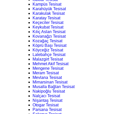
Kampüs Tesisat
Karahüyük Tesisat
Karakulak Tesisat
Karatay Tesisat
Keçeciler Tesisat
Keykubat Tesisat
Kılıç Aslan Tesisat
Kovanağzı Tesisat
Kozağaç Tesisat
Köprü Başı Tesisat
Köyceğiz Tesisat
Lalebahçe Tesisat
Malazgirt Tesisat
Mehmet Akif Tesisat
Mengene Tesisat
Meram Tesisat
Mevlana Tesisat
Mimarsinan Tesisat
Musalla Bağları Tesisat
Nakipoğlu Tesisat
Nalçacı Tesisat
Nişantaş Tesisat
Otogar Tesisat
Parsana Tesisat