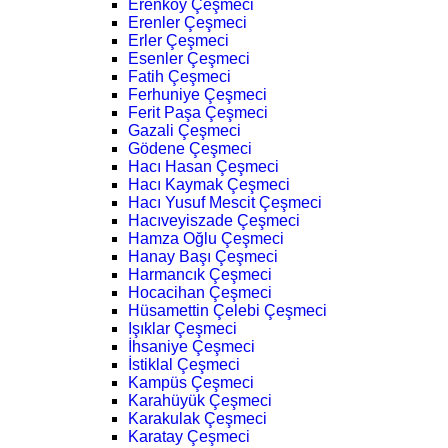
Erenköy Çeşmeci
Erenler Çeşmeci
Erler Çeşmeci
Esenler Çeşmeci
Fatih Çeşmeci
Ferhuniye Çeşmeci
Ferit Paşa Çeşmeci
Gazali Çeşmeci
Gödene Çeşmeci
Hacı Hasan Çeşmeci
Hacı Kaymak Çeşmeci
Hacı Yusuf Mescit Çeşmeci
Hacıveyiszade Çeşmeci
Hamza Oğlu Çeşmeci
Hanay Başı Çeşmeci
Harmancık Çeşmeci
Hocacihan Çeşmeci
Hüsamettin Çelebi Çeşmeci
Işıklar Çeşmeci
İhsaniye Çeşmeci
İstiklal Çeşmeci
Kampüs Çeşmeci
Karahüyük Çeşmeci
Karakulak Çeşmeci
Karatay Çeşmeci