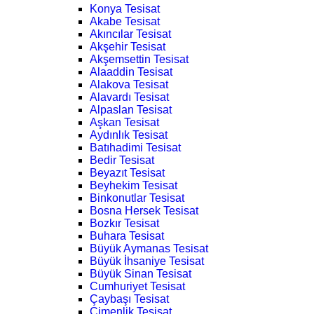
Konya Tesisat
Akabe Tesisat
Akıncılar Tesisat
Akşehir Tesisat
Akşemsettin Tesisat
Alaaddin Tesisat
Alakova Tesisat
Alavardı Tesisat
Alpaslan Tesisat
Aşkan Tesisat
Aydınlık Tesisat
Batıhadimi Tesisat
Bedir Tesisat
Beyazıt Tesisat
Beyhekim Tesisat
Binkonutlar Tesisat
Bosna Hersek Tesisat
Bozkır Tesisat
Buhara Tesisat
Büyük Aymanas Tesisat
Büyük İhsaniye Tesisat
Büyük Sinan Tesisat
Cumhuriyet Tesisat
Çaybaşı Tesisat
Çimenlik Tesisat