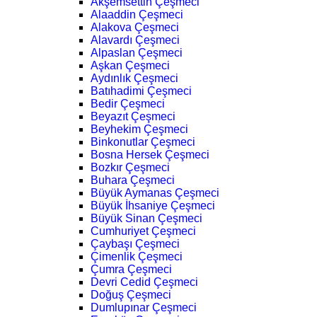
Akşemsettin Çeşmeci
Alaaddin Çeşmeci
Alakova Çeşmeci
Alavardı Çeşmeci
Alpaslan Çeşmeci
Aşkan Çeşmeci
Aydınlık Çeşmeci
Batıhadimi Çeşmeci
Bedir Çeşmeci
Beyazıt Çeşmeci
Beyhekim Çeşmeci
Binkonutlar Çeşmeci
Bosna Hersek Çeşmeci
Bozkır Çeşmeci
Buhara Çeşmeci
Büyük Aymanas Çeşmeci
Büyük İhsaniye Çeşmeci
Büyük Sinan Çeşmeci
Cumhuriyet Çeşmeci
Çaybaşı Çeşmeci
Çimenlik Çeşmeci
Çumra Çeşmeci
Devri Cedid Çeşmeci
Doğuş Çeşmeci
Dumlupınar Çeşmeci