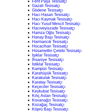
Ferit Paşa Tesisatçı
Gazali Tesisatçı
Gödene Tesisatçı
Hacı Hasan Tesisatçı
Hacı Kaymak Tesisatçı
Hacı Yusuf Mescit Tesisatçı
Hacıveyiszade Tesisatçı
Hamza Oğlu Tesisatçı
Hanay Başı Tesisatçı
Harmancık Tesisatçı
Hocacihan Tesisatçı
Hüsamettin Çelebi Tesisatçı
Işıklar Tesisatçı
İhsaniye Tesisatçı
İstiklal Tesisatçı
Kampüs Tesisatçı
Karahüyük Tesisatçı
Karakulak Tesisatçı
Karatay Tesisatçı
Keçeciler Tesisatçı
Keykubat Tesisatçı
Kılıç Aslan Tesisatçı
Kovanağzı Tesisatçı
Kozağaç Tesisatçı
Köprü Başı Tesisatçı