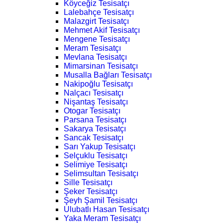
Köyceğiz Tesisatçı
Lalebahçe Tesisatçı
Malazgirt Tesisatçı
Mehmet Akif Tesisatçı
Mengene Tesisatçı
Meram Tesisatçı
Mevlana Tesisatçı
Mimarsinan Tesisatçı
Musalla Bağları Tesisatçı
Nakipoğlu Tesisatçı
Nalçacı Tesisatçı
Nişantaş Tesisatçı
Otogar Tesisatçı
Parsana Tesisatçı
Sakarya Tesisatçı
Sancak Tesisatçı
Sarı Yakup Tesisatçı
Selçuklu Tesisatçı
Selimiye Tesisatçı
Selimsultan Tesisatçı
Sille Tesisatçı
Şeker Tesisatçı
Şeyh Şamil Tesisatçı
Ulubatlı Hasan Tesisatçı
Yaka Meram Tesisatçı