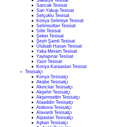
Sakarya Tesisat
Sancak Tesisat
Sarı Yakup Tesisat
Selçuklu Tesisat
Konya Selimiye Tesisat
Selimsultan Tesisat
Sille Tesisat
Şeker Tesisat
Şeyh Şamil Tesisat
Ulubatlı Hasan Tesisat
Yaka Meram Tesisat
Yaylapınar Tesisat
Yazır Tesisat
Konya Karaaslan Tesisat
Tesisatçı
Konya Tesisatçı
Akabe Tesisatçı
Akıncılar Tesisatçı
Akşehir Tesisatçı
Akşemsettin Tesisatçı
Alaaddin Tesisatçı
Alakova Tesisatçı
Alavardı Tesisatçı
Alpaslan Tesisatçı
Aşkan Tesisatçı