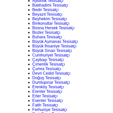
Aydınlık Tesisatçı
Batıhadimi Tesisatçı
Bedir Tesisatçı
Beyazıt Tesisatçı
Beyhekim Tesisatçı
Binkonutlar Tesisatçı
Bosna Hersek Tesisatçı
Bozkır Tesisatçı
Buhara Tesisatçı
Büyük Aymanas Tesisatçı
Büyük İhsaniye Tesisatçı
Büyük Sinan Tesisatçı
Cumhuriyet Tesisatçı
Çaybaşı Tesisatçı
Çimenlik Tesisatçı
Çumra Tesisatçı
Devri Cedid Tesisatçı
Doğuş Tesisatçı
Dumlupınar Tesisatçı
Erenköy Tesisatçı
Erenler Tesisatçı
Erler Tesisatçı
Esenler Tesisatçı
Fatih Tesisatçı
Ferhuniye Tesisatçı