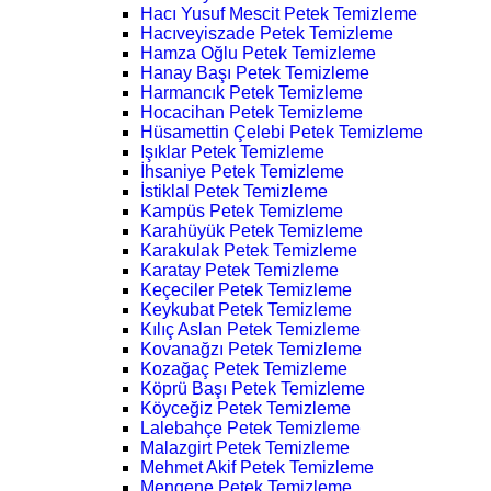
Hacı Yusuf Mescit Petek Temizleme
Hacıveyiszade Petek Temizleme
Hamza Oğlu Petek Temizleme
Hanay Başı Petek Temizleme
Harmancık Petek Temizleme
Hocacihan Petek Temizleme
Hüsamettin Çelebi Petek Temizleme
Işıklar Petek Temizleme
İhsaniye Petek Temizleme
İstiklal Petek Temizleme
Kampüs Petek Temizleme
Karahüyük Petek Temizleme
Karakulak Petek Temizleme
Karatay Petek Temizleme
Keçeciler Petek Temizleme
Keykubat Petek Temizleme
Kılıç Aslan Petek Temizleme
Kovanağzı Petek Temizleme
Kozağaç Petek Temizleme
Köprü Başı Petek Temizleme
Köyceğiz Petek Temizleme
Lalebahçe Petek Temizleme
Malazgirt Petek Temizleme
Mehmet Akif Petek Temizleme
Mengene Petek Temizleme