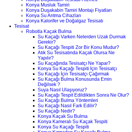
Konya Musluk Tamiri
Konya Duşakabin Tamiri Montajı Fiyatları
Konya Su Arıtma Cihazları
Konya Kalorifer ve Doğalgaz Tesisatı
Tesisat
Robotla Kaçak Bulma
Su Kaçağı Varken Nelerden Uzak Durmak
Gerekir?
Su Kaçağı Tespiti Zor Bir Konu Mudur?
Atık Su Tesisatında Kaçak Olursa Ne
Yapılır?
Su Kaçağında Tesisatçı Ne Yapar?
Konya Su Kaçağı Tespiti İçin Tesisatçı
Su Kaçağı İçin Tesisatçı Çağırmak
Su Kaçağı Bulma Konusunda Emin
Değilsek ?
Suya Nasıl Ulaşıyoruz?
Su Kaçağı Tespit Edildikten Sonra Ne Olur?
Su Kaçağı Bulma Yöntemleri
Su Kaçağı Nasıl Fark Edilir?
Su Kaçağı Nedir?
Konya Kaçak Su Bulma
Konya Kameralı Su Kaçak Tespiti
Konya Su Kaçağı Tespiti