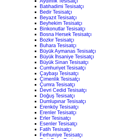
Aydınlık Tesisatçı
Batıhadimi Tesisatçı
Bedir Tesisatçı
Beyazıt Tesisatçı
Beyhekim Tesisatçı
Binkonutlar Tesisatçı
Bosna Hersek Tesisatçı
Bozkır Tesisatçı
Buhara Tesisatçı
Büyük Aymanas Tesisatçı
Büyük İhsaniye Tesisatçı
Büyük Sinan Tesisatçı
Cumhuriyet Tesisatçı
Çaybaşı Tesisatçı
Çimenlik Tesisatçı
Çumra Tesisatçı
Devri Cedid Tesisatçı
Doğuş Tesisatçı
Dumlupınar Tesisatçı
Erenköy Tesisatçı
Erenler Tesisatçı
Erler Tesisatçı
Esenler Tesisatçı
Fatih Tesisatçı
Ferhuniye Tesisatçı