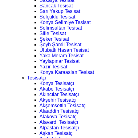
Sakarya Tesisat
Sancak Tesisat
Sarı Yakup Tesisat
Selçuklu Tesisat
Konya Selimiye Tesisat
Selimsultan Tesisat
Sille Tesisat
Şeker Tesisat
Şeyh Şamil Tesisat
Ulubatlı Hasan Tesisat
Yaka Meram Tesisat
Yaylapınar Tesisat
Yazır Tesisat
Konya Karaaslan Tesisat
Tesisatçı
Konya Tesisatçı
Akabe Tesisatçı
Akıncılar Tesisatçı
Akşehir Tesisatçı
Akşemsettin Tesisatçı
Alaaddin Tesisatçı
Alakova Tesisatçı
Alavardı Tesisatçı
Alpaslan Tesisatçı
Aşkan Tesisatçı