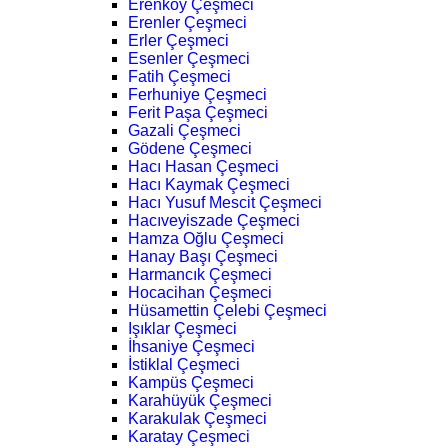
Erenköy Çeşmeci
Erenler Çeşmeci
Erler Çeşmeci
Esenler Çeşmeci
Fatih Çeşmeci
Ferhuniye Çeşmeci
Ferit Paşa Çeşmeci
Gazali Çeşmeci
Gödene Çeşmeci
Hacı Hasan Çeşmeci
Hacı Kaymak Çeşmeci
Hacı Yusuf Mescit Çeşmeci
Hacıveyiszade Çeşmeci
Hamza Oğlu Çeşmeci
Hanay Başı Çeşmeci
Harmancık Çeşmeci
Hocacihan Çeşmeci
Hüsamettin Çelebi Çeşmeci
Işıklar Çeşmeci
İhsaniye Çeşmeci
İstiklal Çeşmeci
Kampüs Çeşmeci
Karahüyük Çeşmeci
Karakulak Çeşmeci
Karatay Çeşmeci