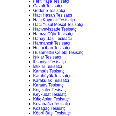
Ferit Paşa Tesisatçı
Gazali Tesisatçı
Gödene Tesisatçı
Hacı Hasan Tesisatçı
Hacı Kaymak Tesisatçı
Hacı Yusuf Mescit Tesisatçı
Hacıveyiszade Tesisatçı
Hamza Oğlu Tesisatçı
Hanay Başı Tesisatçı
Harmancık Tesisatçı
Hocacihan Tesisatçı
Hüsamettin Çelebi Tesisatçı
Işıklar Tesisatçı
İhsaniye Tesisatçı
İstiklal Tesisatçı
Kampüs Tesisatçı
Karahüyük Tesisatçı
Karakulak Tesisatçı
Karatay Tesisatçı
Keçeciler Tesisatçı
Keykubat Tesisatçı
Kılıç Aslan Tesisatçı
Kovanağzı Tesisatçı
Kozağaç Tesisatçı
Köprü Başı Tesisatçı