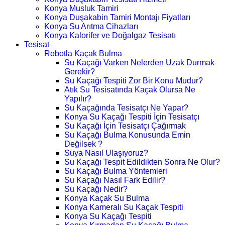
Konya Musluk Tamiri
Konya Duşakabin Tamiri Montajı Fiyatları
Konya Su Arıtma Cihazları
Konya Kalorifer ve Doğalgaz Tesisatı
Tesisat
Robotla Kaçak Bulma
Su Kaçağı Varken Nelerden Uzak Durmak
Gerekir?
Su Kaçağı Tespiti Zor Bir Konu Mudur?
Atık Su Tesisatında Kaçak Olursa Ne
Yapılır?
Su Kaçağında Tesisatçı Ne Yapar?
Konya Su Kaçağı Tespiti İçin Tesisatçı
Su Kaçağı İçin Tesisatçı Çağırmak
Su Kaçağı Bulma Konusunda Emin
Değilsek ?
Suya Nasıl Ulaşıyoruz?
Su Kaçağı Tespit Edildikten Sonra Ne Olur?
Su Kaçağı Bulma Yöntemleri
Su Kaçağı Nasıl Fark Edilir?
Su Kaçağı Nedir?
Konya Kaçak Su Bulma
Konya Kameralı Su Kaçak Tespiti
Konya Su Kaçağı Tespiti