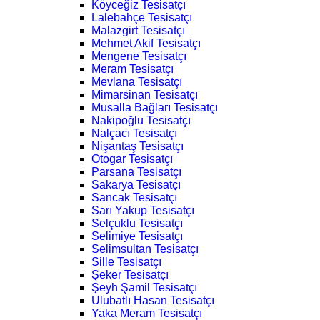
Köyceğiz Tesisatçı
Lalebahçe Tesisatçı
Malazgirt Tesisatçı
Mehmet Akif Tesisatçı
Mengene Tesisatçı
Meram Tesisatçı
Mevlana Tesisatçı
Mimarsinan Tesisatçı
Musalla Bağları Tesisatçı
Nakipoğlu Tesisatçı
Nalçacı Tesisatçı
Nişantaş Tesisatçı
Otogar Tesisatçı
Parsana Tesisatçı
Sakarya Tesisatçı
Sancak Tesisatçı
Sarı Yakup Tesisatçı
Selçuklu Tesisatçı
Selimiye Tesisatçı
Selimsultan Tesisatçı
Sille Tesisatçı
Şeker Tesisatçı
Şeyh Şamil Tesisatçı
Ulubatlı Hasan Tesisatçı
Yaka Meram Tesisatçı