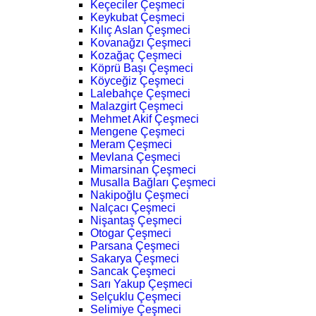
Keçeciler Çeşmeci
Keykubat Çeşmeci
Kılıç Aslan Çeşmeci
Kovanağzı Çeşmeci
Kozağaç Çeşmeci
Köprü Başı Çeşmeci
Köyceğiz Çeşmeci
Lalebahçe Çeşmeci
Malazgirt Çeşmeci
Mehmet Akif Çeşmeci
Mengene Çeşmeci
Meram Çeşmeci
Mevlana Çeşmeci
Mimarsinan Çeşmeci
Musalla Bağları Çeşmeci
Nakipoğlu Çeşmeci
Nalçacı Çeşmeci
Nişantaş Çeşmeci
Otogar Çeşmeci
Parsana Çeşmeci
Sakarya Çeşmeci
Sancak Çeşmeci
Sarı Yakup Çeşmeci
Selçuklu Çeşmeci
Selimiye Çeşmeci