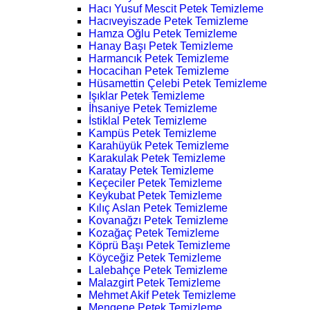
Hacı Yusuf Mescit Petek Temizleme
Hacıveyiszade Petek Temizleme
Hamza Oğlu Petek Temizleme
Hanay Başı Petek Temizleme
Harmancık Petek Temizleme
Hocacihan Petek Temizleme
Hüsamettin Çelebi Petek Temizleme
Işıklar Petek Temizleme
İhsaniye Petek Temizleme
İstiklal Petek Temizleme
Kampüs Petek Temizleme
Karahüyük Petek Temizleme
Karakulak Petek Temizleme
Karatay Petek Temizleme
Keçeciler Petek Temizleme
Keykubat Petek Temizleme
Kılıç Aslan Petek Temizleme
Kovanağzı Petek Temizleme
Kozağaç Petek Temizleme
Köprü Başı Petek Temizleme
Köyceğiz Petek Temizleme
Lalebahçe Petek Temizleme
Malazgirt Petek Temizleme
Mehmet Akif Petek Temizleme
Mengene Petek Temizleme