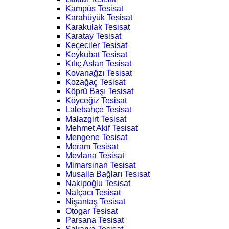
Kampüs Tesisat
Karahüyük Tesisat
Karakulak Tesisat
Karatay Tesisat
Keçeciler Tesisat
Keykubat Tesisat
Kılıç Aslan Tesisat
Kovanağzı Tesisat
Kozağaç Tesisat
Köprü Başı Tesisat
Köyceğiz Tesisat
Lalebahçe Tesisat
Malazgirt Tesisat
Mehmet Akif Tesisat
Mengene Tesisat
Meram Tesisat
Mevlana Tesisat
Mimarsinan Tesisat
Musalla Bağları Tesisat
Nakipoğlu Tesisat
Nalçacı Tesisat
Nişantaş Tesisat
Otogar Tesisat
Parsana Tesisat