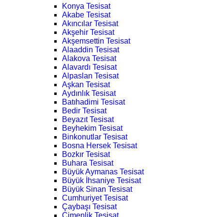
Konya Tesisat
Akabe Tesisat
Akıncılar Tesisat
Akşehir Tesisat
Akşemsettin Tesisat
Alaaddin Tesisat
Alakova Tesisat
Alavardı Tesisat
Alpaslan Tesisat
Aşkan Tesisat
Aydınlık Tesisat
Batıhadimi Tesisat
Bedir Tesisat
Beyazıt Tesisat
Beyhekim Tesisat
Binkonutlar Tesisat
Bosna Hersek Tesisat
Bozkır Tesisat
Buhara Tesisat
Büyük Aymanas Tesisat
Büyük İhsaniye Tesisat
Büyük Sinan Tesisat
Cumhuriyet Tesisat
Çaybaşı Tesisat
Çimenlik Tesisat