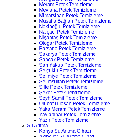
Meram Petek Temizleme
Mevlana Petek Temizleme
Mimarsinan Petek Temizleme
Musalla Bağları Petek Temizleme
Nakipoğlu Petek Temizleme
Nalçacı Petek Temizleme
Nişantaş Petek Temizleme
Otogar Petek Temizleme
Parsana Petek Temizleme
Sakarya Petek Temizleme
Sancak Petek Temizleme
Sarı Yakup Petek Temizleme
Selçuklu Petek Temizleme
Selimiye Petek Temizleme
Selimsultan Petek Temizleme
Sille Petek Temizleme
Şeker Petek Temizleme
Şeyh Şamil Petek Temizleme
Ulubatlı Hasan Petek Temizleme
Yaka Meram Petek Temizleme
Yaylapınar Petek Temizleme
Yazır Petek Temizleme
Su Arıtma
Konya Su Arıtma Cihazı
Akıncılar Su Arıtma Cihazı