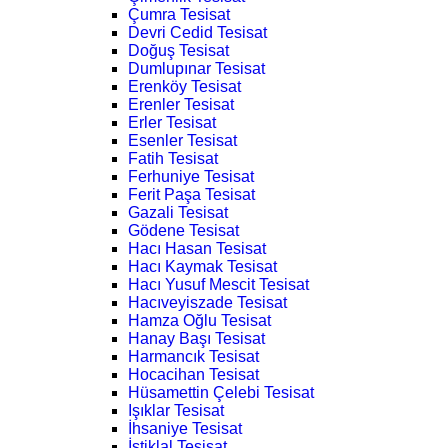
Çumra Tesisat
Devri Cedid Tesisat
Doğuş Tesisat
Dumlupınar Tesisat
Erenköy Tesisat
Erenler Tesisat
Erler Tesisat
Esenler Tesisat
Fatih Tesisat
Ferhuniye Tesisat
Ferit Paşa Tesisat
Gazali Tesisat
Gödene Tesisat
Hacı Hasan Tesisat
Hacı Kaymak Tesisat
Hacı Yusuf Mescit Tesisat
Hacıveyiszade Tesisat
Hamza Oğlu Tesisat
Hanay Başı Tesisat
Harmancık Tesisat
Hocacihan Tesisat
Hüsamettin Çelebi Tesisat
Işıklar Tesisat
İhsaniye Tesisat
İstiklal Tesisat