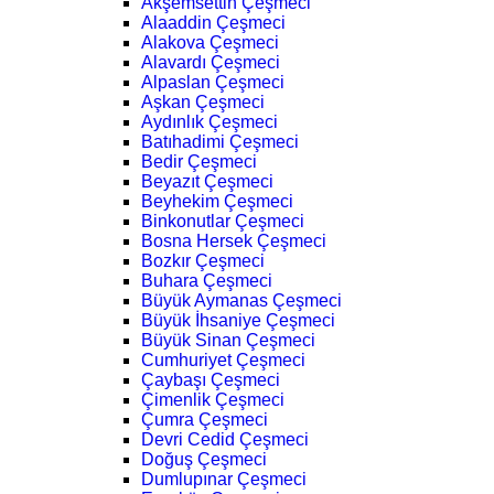
Akşemsettin Çeşmeci
Alaaddin Çeşmeci
Alakova Çeşmeci
Alavardı Çeşmeci
Alpaslan Çeşmeci
Aşkan Çeşmeci
Aydınlık Çeşmeci
Batıhadimi Çeşmeci
Bedir Çeşmeci
Beyazıt Çeşmeci
Beyhekim Çeşmeci
Binkonutlar Çeşmeci
Bosna Hersek Çeşmeci
Bozkır Çeşmeci
Buhara Çeşmeci
Büyük Aymanas Çeşmeci
Büyük İhsaniye Çeşmeci
Büyük Sinan Çeşmeci
Cumhuriyet Çeşmeci
Çaybaşı Çeşmeci
Çimenlik Çeşmeci
Çumra Çeşmeci
Devri Cedid Çeşmeci
Doğuş Çeşmeci
Dumlupınar Çeşmeci