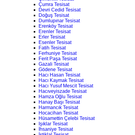
Çumra Tesisat
Devri Cedid Tesisat
Doğuş Tesisat
Dumlupınar Tesisat
Erenköy Tesisat
Erenler Tesisat
Erler Tesisat
Esenler Tesisat
Fatih Tesisat
Ferhuniye Tesisat
Ferit Paşa Tesisat
Gazali Tesisat
Gödene Tesisat
Hacı Hasan Tesisat
Hacı Kaymak Tesisat
Hacı Yusuf Mescit Tesisat
Hacıveyiszade Tesisat
Hamza Oğlu Tesisat
Hanay Başı Tesisat
Harmancık Tesisat
Hocacihan Tesisat
Hüsamettin Çelebi Tesisat
Işıklar Tesisat
İhsaniye Tesisat
İstiklal Tesisat