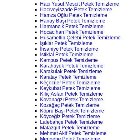
Hacı Yusuf Mescit Petek Temizleme
Hacıveyiszade Petek Temizleme
Hamza Oğlu Petek Temizleme
Hanay Başı Petek Temizleme
Harmancık Petek Temizleme
Hocacihan Petek Temizleme
Hüsamettin Çelebi Petek Temizleme
Işıklar Petek Temizleme
İhsaniye Petek Temizleme
İstiklal Petek Temizleme
Kampüs Petek Temizleme
Karahüyük Petek Temizleme
Karakulak Petek Temizleme
Karatay Petek Temizleme
Keçeciler Petek Temizleme
Keykubat Petek Temizleme
Kılıç Aslan Petek Temizleme
Kovanağzı Petek Temizleme
Kozağaç Petek Temizleme
Köprü Başı Petek Temizleme
Köyceğiz Petek Temizleme
Lalebahçe Petek Temizleme
Malazgirt Petek Temizleme
Mehmet Akif Petek Temizleme
Mengene Petek Temizleme