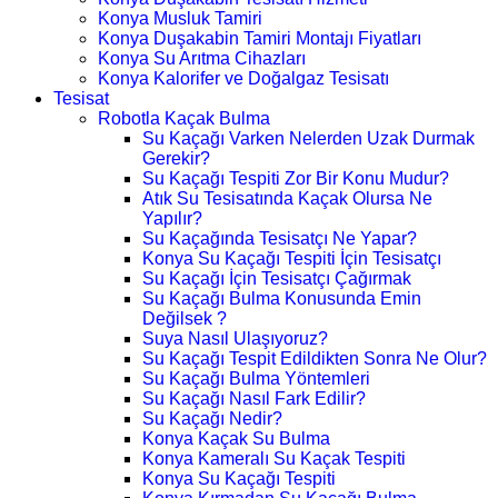
Konya Musluk Tamiri
Konya Duşakabin Tamiri Montajı Fiyatları
Konya Su Arıtma Cihazları
Konya Kalorifer ve Doğalgaz Tesisatı
Tesisat
Robotla Kaçak Bulma
Su Kaçağı Varken Nelerden Uzak Durmak
Gerekir?
Su Kaçağı Tespiti Zor Bir Konu Mudur?
Atık Su Tesisatında Kaçak Olursa Ne
Yapılır?
Su Kaçağında Tesisatçı Ne Yapar?
Konya Su Kaçağı Tespiti İçin Tesisatçı
Su Kaçağı İçin Tesisatçı Çağırmak
Su Kaçağı Bulma Konusunda Emin
Değilsek ?
Suya Nasıl Ulaşıyoruz?
Su Kaçağı Tespit Edildikten Sonra Ne Olur?
Su Kaçağı Bulma Yöntemleri
Su Kaçağı Nasıl Fark Edilir?
Su Kaçağı Nedir?
Konya Kaçak Su Bulma
Konya Kameralı Su Kaçak Tespiti
Konya Su Kaçağı Tespiti