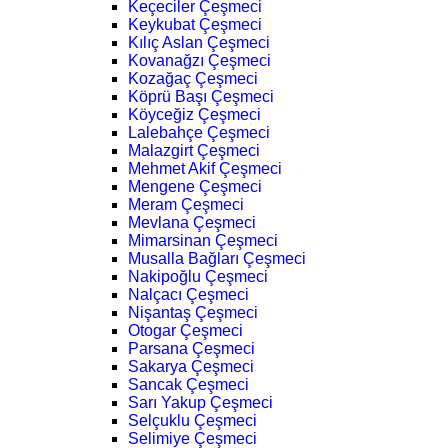
Keçeciler Çeşmeci
Keykubat Çeşmeci
Kılıç Aslan Çeşmeci
Kovanağzı Çeşmeci
Kozağaç Çeşmeci
Köprü Başı Çeşmeci
Köyceğiz Çeşmeci
Lalebahçe Çeşmeci
Malazgirt Çeşmeci
Mehmet Akif Çeşmeci
Mengene Çeşmeci
Meram Çeşmeci
Mevlana Çeşmeci
Mimarsinan Çeşmeci
Musalla Bağları Çeşmeci
Nakipoğlu Çeşmeci
Nalçacı Çeşmeci
Nişantaş Çeşmeci
Otogar Çeşmeci
Parsana Çeşmeci
Sakarya Çeşmeci
Sancak Çeşmeci
Sarı Yakup Çeşmeci
Selçuklu Çeşmeci
Selimiye Çeşmeci