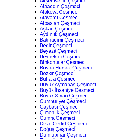
Akşemsettin Çeşmeci
Alaaddin Çeşmeci
Alakova Çeşmeci
Alavardı Çeşmeci
Alpaslan Çeşmeci
Aşkan Çeşmeci
Aydınlık Çeşmeci
Batıhadimi Çeşmeci
Bedir Çeşmeci
Beyazıt Çeşmeci
Beyhekim Çeşmeci
Binkonutlar Çeşmeci
Bosna Hersek Çeşmeci
Bozkır Çeşmeci
Buhara Çeşmeci
Büyük Aymanas Çeşmeci
Büyük İhsaniye Çeşmeci
Büyük Sinan Çeşmeci
Cumhuriyet Çeşmeci
Çaybaşı Çeşmeci
Çimenlik Çeşmeci
Çumra Çeşmeci
Devri Cedid Çeşmeci
Doğuş Çeşmeci
Dumlupınar Çeşmeci