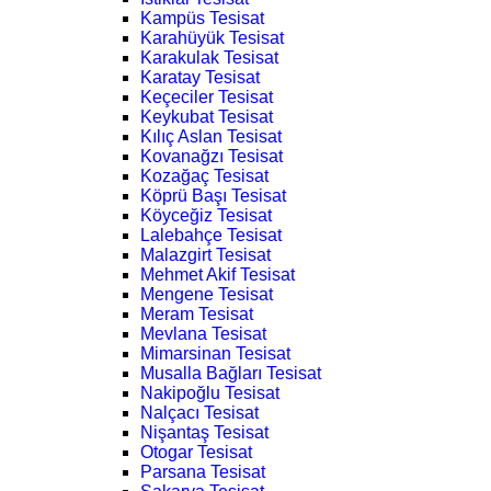
Kampüs Tesisat
Karahüyük Tesisat
Karakulak Tesisat
Karatay Tesisat
Keçeciler Tesisat
Keykubat Tesisat
Kılıç Aslan Tesisat
Kovanağzı Tesisat
Kozağaç Tesisat
Köprü Başı Tesisat
Köyceğiz Tesisat
Lalebahçe Tesisat
Malazgirt Tesisat
Mehmet Akif Tesisat
Mengene Tesisat
Meram Tesisat
Mevlana Tesisat
Mimarsinan Tesisat
Musalla Bağları Tesisat
Nakipoğlu Tesisat
Nalçacı Tesisat
Nişantaş Tesisat
Otogar Tesisat
Parsana Tesisat