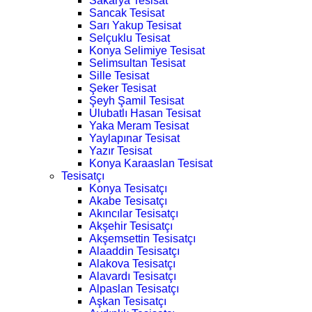
Sakarya Tesisat
Sancak Tesisat
Sarı Yakup Tesisat
Selçuklu Tesisat
Konya Selimiye Tesisat
Selimsultan Tesisat
Sille Tesisat
Şeker Tesisat
Şeyh Şamil Tesisat
Ulubatlı Hasan Tesisat
Yaka Meram Tesisat
Yaylapınar Tesisat
Yazır Tesisat
Konya Karaaslan Tesisat
Tesisatçı
Konya Tesisatçı
Akabe Tesisatçı
Akıncılar Tesisatçı
Akşehir Tesisatçı
Akşemsettin Tesisatçı
Alaaddin Tesisatçı
Alakova Tesisatçı
Alavardı Tesisatçı
Alpaslan Tesisatçı
Aşkan Tesisatçı