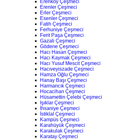
Erenköy Çeşmeci
Erenler Çeşmeci
Erler Çeşmeci
Esenler Çeşmeci
Fatih Çeşmeci
Ferhuniye Çeşmeci
Ferit Paşa Çeşmeci
Gazali Çeşmeci
Gödene Çeşmeci
Hacı Hasan Çeşmeci
Hacı Kaymak Çeşmeci
Hacı Yusuf Mescit Çeşmeci
Hacıveyiszade Çeşmeci
Hamza Oğlu Çeşmeci
Hanay Başı Çeşmeci
Harmancık Çeşmeci
Hocacihan Çeşmeci
Hüsamettin Çelebi Çeşmeci
Işıklar Çeşmeci
İhsaniye Çeşmeci
İstiklal Çeşmeci
Kampüs Çeşmeci
Karahüyük Çeşmeci
Karakulak Çeşmeci
Karatay Çeşmeci