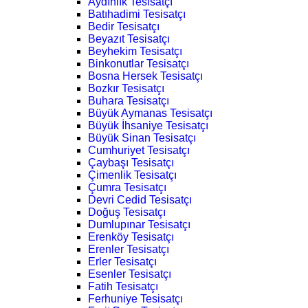
Aydınlık Tesisatçı
Batıhadimi Tesisatçı
Bedir Tesisatçı
Beyazıt Tesisatçı
Beyhekim Tesisatçı
Binkonutlar Tesisatçı
Bosna Hersek Tesisatçı
Bozkır Tesisatçı
Buhara Tesisatçı
Büyük Aymanas Tesisatçı
Büyük İhsaniye Tesisatçı
Büyük Sinan Tesisatçı
Cumhuriyet Tesisatçı
Çaybaşı Tesisatçı
Çimenlik Tesisatçı
Çumra Tesisatçı
Devri Cedid Tesisatçı
Doğuş Tesisatçı
Dumlupınar Tesisatçı
Erenköy Tesisatçı
Erenler Tesisatçı
Erler Tesisatçı
Esenler Tesisatçı
Fatih Tesisatçı
Ferhuniye Tesisatçı