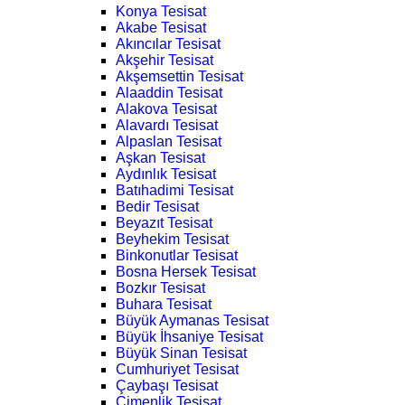
Konya Tesisat
Akabe Tesisat
Akıncılar Tesisat
Akşehir Tesisat
Akşemsettin Tesisat
Alaaddin Tesisat
Alakova Tesisat
Alavardı Tesisat
Alpaslan Tesisat
Aşkan Tesisat
Aydınlık Tesisat
Batıhadimi Tesisat
Bedir Tesisat
Beyazıt Tesisat
Beyhekim Tesisat
Binkonutlar Tesisat
Bosna Hersek Tesisat
Bozkır Tesisat
Buhara Tesisat
Büyük Aymanas Tesisat
Büyük İhsaniye Tesisat
Büyük Sinan Tesisat
Cumhuriyet Tesisat
Çaybaşı Tesisat
Çimenlik Tesisat