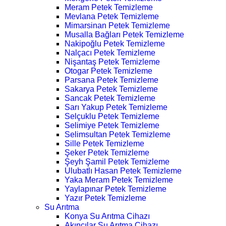
Meram Petek Temizleme
Mevlana Petek Temizleme
Mimarsinan Petek Temizleme
Musalla Bağları Petek Temizleme
Nakipoğlu Petek Temizleme
Nalçacı Petek Temizleme
Nişantaş Petek Temizleme
Otogar Petek Temizleme
Parsana Petek Temizleme
Sakarya Petek Temizleme
Sancak Petek Temizleme
Sarı Yakup Petek Temizleme
Selçuklu Petek Temizleme
Selimiye Petek Temizleme
Selimsultan Petek Temizleme
Sille Petek Temizleme
Şeker Petek Temizleme
Şeyh Şamil Petek Temizleme
Ulubatlı Hasan Petek Temizleme
Yaka Meram Petek Temizleme
Yaylapınar Petek Temizleme
Yazır Petek Temizleme
Su Arıtma
Konya Su Arıtma Cihazı
Akıncılar Su Arıtma Cihazı