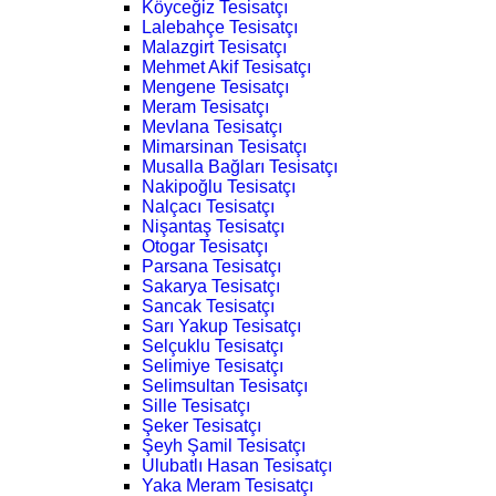
Köyceğiz Tesisatçı
Lalebahçe Tesisatçı
Malazgirt Tesisatçı
Mehmet Akif Tesisatçı
Mengene Tesisatçı
Meram Tesisatçı
Mevlana Tesisatçı
Mimarsinan Tesisatçı
Musalla Bağları Tesisatçı
Nakipoğlu Tesisatçı
Nalçacı Tesisatçı
Nişantaş Tesisatçı
Otogar Tesisatçı
Parsana Tesisatçı
Sakarya Tesisatçı
Sancak Tesisatçı
Sarı Yakup Tesisatçı
Selçuklu Tesisatçı
Selimiye Tesisatçı
Selimsultan Tesisatçı
Sille Tesisatçı
Şeker Tesisatçı
Şeyh Şamil Tesisatçı
Ulubatlı Hasan Tesisatçı
Yaka Meram Tesisatçı