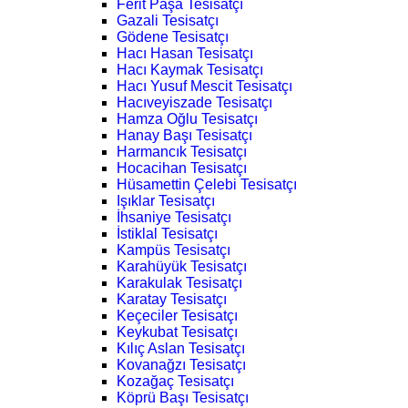
Ferit Paşa Tesisatçı
Gazali Tesisatçı
Gödene Tesisatçı
Hacı Hasan Tesisatçı
Hacı Kaymak Tesisatçı
Hacı Yusuf Mescit Tesisatçı
Hacıveyiszade Tesisatçı
Hamza Oğlu Tesisatçı
Hanay Başı Tesisatçı
Harmancık Tesisatçı
Hocacihan Tesisatçı
Hüsamettin Çelebi Tesisatçı
Işıklar Tesisatçı
İhsaniye Tesisatçı
İstiklal Tesisatçı
Kampüs Tesisatçı
Karahüyük Tesisatçı
Karakulak Tesisatçı
Karatay Tesisatçı
Keçeciler Tesisatçı
Keykubat Tesisatçı
Kılıç Aslan Tesisatçı
Kovanağzı Tesisatçı
Kozağaç Tesisatçı
Köprü Başı Tesisatçı