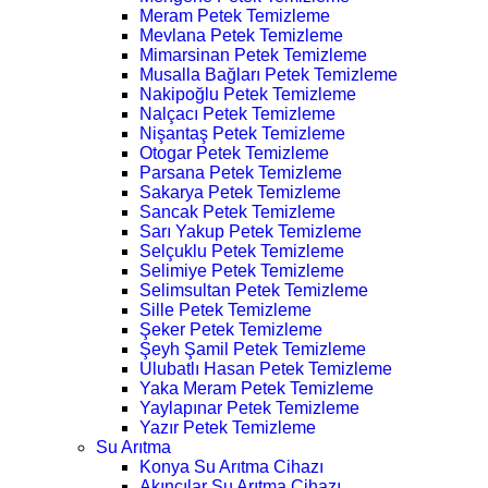
Meram Petek Temizleme
Mevlana Petek Temizleme
Mimarsinan Petek Temizleme
Musalla Bağları Petek Temizleme
Nakipoğlu Petek Temizleme
Nalçacı Petek Temizleme
Nişantaş Petek Temizleme
Otogar Petek Temizleme
Parsana Petek Temizleme
Sakarya Petek Temizleme
Sancak Petek Temizleme
Sarı Yakup Petek Temizleme
Selçuklu Petek Temizleme
Selimiye Petek Temizleme
Selimsultan Petek Temizleme
Sille Petek Temizleme
Şeker Petek Temizleme
Şeyh Şamil Petek Temizleme
Ulubatlı Hasan Petek Temizleme
Yaka Meram Petek Temizleme
Yaylapınar Petek Temizleme
Yazır Petek Temizleme
Su Arıtma
Konya Su Arıtma Cihazı
Akıncılar Su Arıtma Cihazı