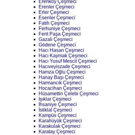
Erenköy Çeşmeci
Erenler Çeşmeci
Erler Çeşmeci
Esenler Çeşmeci
Fatih Çeşmeci
Ferhuniye Çeşmeci
Ferit Paşa Çeşmeci
Gazali Çeşmeci
Gödene Çeşmeci
Hacı Hasan Çeşmeci
Hacı Kaymak Çeşmeci
Hacı Yusuf Mescit Çeşmeci
Hacıveyiszade Çeşmeci
Hamza Oğlu Çeşmeci
Hanay Başı Çeşmeci
Harmancık Çeşmeci
Hocacihan Çeşmeci
Hüsamettin Çelebi Çeşmeci
Işıklar Çeşmeci
İhsaniye Çeşmeci
İstiklal Çeşmeci
Kampüs Çeşmeci
Karahüyük Çeşmeci
Karakulak Çeşmeci
Karatay Çeşmeci