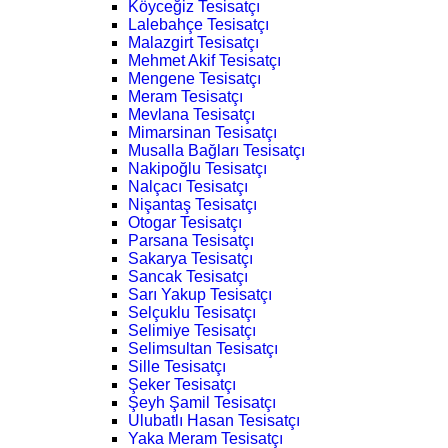
Köyceğiz Tesisatçı
Lalebahçe Tesisatçı
Malazgirt Tesisatçı
Mehmet Akif Tesisatçı
Mengene Tesisatçı
Meram Tesisatçı
Mevlana Tesisatçı
Mimarsinan Tesisatçı
Musalla Bağları Tesisatçı
Nakipoğlu Tesisatçı
Nalçacı Tesisatçı
Nişantaş Tesisatçı
Otogar Tesisatçı
Parsana Tesisatçı
Sakarya Tesisatçı
Sancak Tesisatçı
Sarı Yakup Tesisatçı
Selçuklu Tesisatçı
Selimiye Tesisatçı
Selimsultan Tesisatçı
Sille Tesisatçı
Şeker Tesisatçı
Şeyh Şamil Tesisatçı
Ulubatlı Hasan Tesisatçı
Yaka Meram Tesisatçı