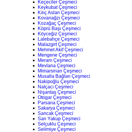
Keçeciler Çeşmeci
Keykubat Çeşmeci
Kılıç Aslan Çeşmeci
Kovanağzı Çeşmeci
Kozağaç Çeşmeci
Köprü Başı Çeşmeci
Köyceğiz Çeşmeci
Lalebahçe Çeşmeci
Malazgirt Çeşmeci
Mehmet Akif Çeşmeci
Mengene Çeşmeci
Meram Çeşmeci
Mevlana Çeşmeci
Mimarsinan Çeşmeci
Musalla Bağları Çeşmeci
Nakipoğlu Çeşmeci
Nalçacı Çeşmeci
Nişantaş Çeşmeci
Otogar Çeşmeci
Parsana Çeşmeci
Sakarya Çeşmeci
Sancak Çeşmeci
Sarı Yakup Çeşmeci
Selçuklu Çeşmeci
Selimiye Çeşmeci