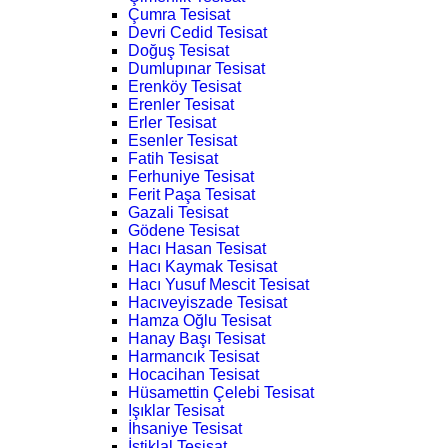
Çumra Tesisat
Devri Cedid Tesisat
Doğuş Tesisat
Dumlupınar Tesisat
Erenköy Tesisat
Erenler Tesisat
Erler Tesisat
Esenler Tesisat
Fatih Tesisat
Ferhuniye Tesisat
Ferit Paşa Tesisat
Gazali Tesisat
Gödene Tesisat
Hacı Hasan Tesisat
Hacı Kaymak Tesisat
Hacı Yusuf Mescit Tesisat
Hacıveyiszade Tesisat
Hamza Oğlu Tesisat
Hanay Başı Tesisat
Harmancık Tesisat
Hocacihan Tesisat
Hüsamettin Çelebi Tesisat
Işıklar Tesisat
İhsaniye Tesisat
İstiklal Tesisat