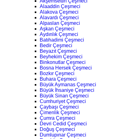
Akşemsettin Çeşmeci
Alaaddin Çeşmeci
Alakova Çeşmeci
Alavardı Çeşmeci
Alpaslan Çeşmeci
Aşkan Çeşmeci
Aydınlık Çeşmeci
Batıhadimi Çeşmeci
Bedir Çeşmeci
Beyazıt Çeşmeci
Beyhekim Çeşmeci
Binkonutlar Çeşmeci
Bosna Hersek Çeşmeci
Bozkır Çeşmeci
Buhara Çeşmeci
Büyük Aymanas Çeşmeci
Büyük İhsaniye Çeşmeci
Büyük Sinan Çeşmeci
Cumhuriyet Çeşmeci
Çaybaşı Çeşmeci
Çimenlik Çeşmeci
Çumra Çeşmeci
Devri Cedid Çeşmeci
Doğuş Çeşmeci
Dumlupınar Çeşmeci