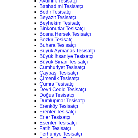
Aydınlık Tesisatçı
Batıhadimi Tesisatçı
Bedir Tesisatçı
Beyazıt Tesisatçı
Beyhekim Tesisatçı
Binkonutlar Tesisatçı
Bosna Hersek Tesisatçı
Bozkır Tesisatçı
Buhara Tesisatçı
Büyük Aymanas Tesisatçı
Büyük İhsaniye Tesisatçı
Büyük Sinan Tesisatçı
Cumhuriyet Tesisatçı
Çaybaşı Tesisatçı
Çimenlik Tesisatçı
Çumra Tesisatçı
Devri Cedid Tesisatçı
Doğuş Tesisatçı
Dumlupınar Tesisatçı
Erenköy Tesisatçı
Erenler Tesisatçı
Erler Tesisatçı
Esenler Tesisatçı
Fatih Tesisatçı
Ferhuniye Tesisatçı