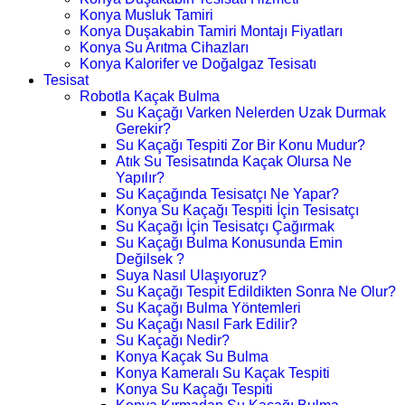
Konya Musluk Tamiri
Konya Duşakabin Tamiri Montajı Fiyatları
Konya Su Arıtma Cihazları
Konya Kalorifer ve Doğalgaz Tesisatı
Tesisat
Robotla Kaçak Bulma
Su Kaçağı Varken Nelerden Uzak Durmak
Gerekir?
Su Kaçağı Tespiti Zor Bir Konu Mudur?
Atık Su Tesisatında Kaçak Olursa Ne
Yapılır?
Su Kaçağında Tesisatçı Ne Yapar?
Konya Su Kaçağı Tespiti İçin Tesisatçı
Su Kaçağı İçin Tesisatçı Çağırmak
Su Kaçağı Bulma Konusunda Emin
Değilsek ?
Suya Nasıl Ulaşıyoruz?
Su Kaçağı Tespit Edildikten Sonra Ne Olur?
Su Kaçağı Bulma Yöntemleri
Su Kaçağı Nasıl Fark Edilir?
Su Kaçağı Nedir?
Konya Kaçak Su Bulma
Konya Kameralı Su Kaçak Tespiti
Konya Su Kaçağı Tespiti