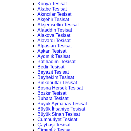
Konya Tesisat
Akabe Tesisat
Akıncılar Tesisat
Akşehir Tesisat
Akşemsettin Tesisat
Alaaddin Tesisat
Alakova Tesisat
Alavardı Tesisat
Alpaslan Tesisat
Aşkan Tesisat
Aydınlık Tesisat
Batıhadimi Tesisat
Bedir Tesisat
Beyazıt Tesisat
Beyhekim Tesisat
Binkonutlar Tesisat
Bosna Hersek Tesisat
Bozkır Tesisat
Buhara Tesisat
Büyük Aymanas Tesisat
Büyük İhsaniye Tesisat
Büyük Sinan Tesisat
Cumhuriyet Tesisat
Çaybaşı Tesisat
Çimenlik Tesisat