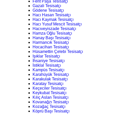
Ferit Paşa Tesisatçı
Gazali Tesisatçı
Gödene Tesisatçı
Hacı Hasan Tesisatçı
Hacı Kaymak Tesisatçı
Hacı Yusuf Mescit Tesisatçı
Hacıveyiszade Tesisatçı
Hamza Oğlu Tesisatçı
Hanay Başı Tesisatçı
Harmancık Tesisatçı
Hocacihan Tesisatçı
Hüsamettin Çelebi Tesisatçı
Işıklar Tesisatçı
İhsaniye Tesisatçı
İstiklal Tesisatçı
Kampüs Tesisatçı
Karahüyük Tesisatçı
Karakulak Tesisatçı
Karatay Tesisatçı
Keçeciler Tesisatçı
Keykubat Tesisatçı
Kılıç Aslan Tesisatçı
Kovanağzı Tesisatçı
Kozağaç Tesisatçı
Köprü Başı Tesisatçı