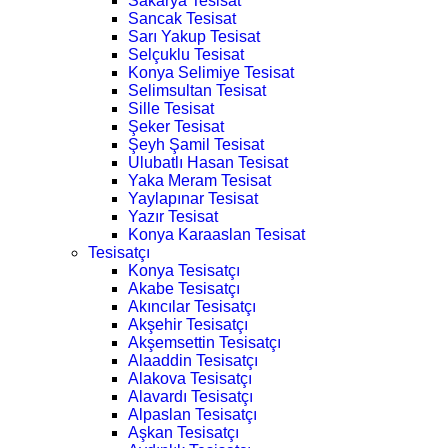
Sakarya Tesisat
Sancak Tesisat
Sarı Yakup Tesisat
Selçuklu Tesisat
Konya Selimiye Tesisat
Selimsultan Tesisat
Sille Tesisat
Şeker Tesisat
Şeyh Şamil Tesisat
Ulubatlı Hasan Tesisat
Yaka Meram Tesisat
Yaylapınar Tesisat
Yazır Tesisat
Konya Karaaslan Tesisat
Tesisatçı
Konya Tesisatçı
Akabe Tesisatçı
Akıncılar Tesisatçı
Akşehir Tesisatçı
Akşemsettin Tesisatçı
Alaaddin Tesisatçı
Alakova Tesisatçı
Alavardı Tesisatçı
Alpaslan Tesisatçı
Aşkan Tesisatçı