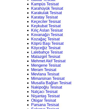
Kampüs Tesisat
Karahüyük Tesisat
Karakulak Tesisat
Karatay Tesisat
Keçeciler Tesisat
Keykubat Tesisat
Kılıç Aslan Tesisat
Kovanağzı Tesisat
Kozağaç Tesisat
Köprü Başı Tesisat
Köyceğiz Tesisat
Lalebahçe Tesisat
Malazgirt Tesisat
Mehmet Akif Tesisat
Mengene Tesisat
Meram Tesisat
Mevlana Tesisat
Mimarsinan Tesisat
Musalla Bağları Tesisat
Nakipoğlu Tesisat
Nalçacı Tesisat
Nişantaş Tesisat
Otogar Tesisat
Parsana Tesisat