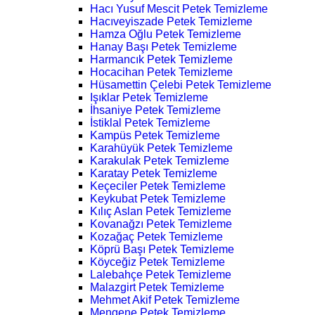
Hacı Yusuf Mescit Petek Temizleme
Hacıveyiszade Petek Temizleme
Hamza Oğlu Petek Temizleme
Hanay Başı Petek Temizleme
Harmancık Petek Temizleme
Hocacihan Petek Temizleme
Hüsamettin Çelebi Petek Temizleme
Işıklar Petek Temizleme
İhsaniye Petek Temizleme
İstiklal Petek Temizleme
Kampüs Petek Temizleme
Karahüyük Petek Temizleme
Karakulak Petek Temizleme
Karatay Petek Temizleme
Keçeciler Petek Temizleme
Keykubat Petek Temizleme
Kılıç Aslan Petek Temizleme
Kovanağzı Petek Temizleme
Kozağaç Petek Temizleme
Köprü Başı Petek Temizleme
Köyceğiz Petek Temizleme
Lalebahçe Petek Temizleme
Malazgirt Petek Temizleme
Mehmet Akif Petek Temizleme
Mengene Petek Temizleme