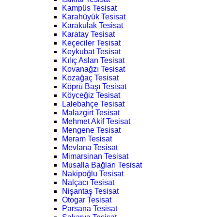
Kampüs Tesisat
Karahüyük Tesisat
Karakulak Tesisat
Karatay Tesisat
Keçeciler Tesisat
Keykubat Tesisat
Kılıç Aslan Tesisat
Kovanağzı Tesisat
Kozağaç Tesisat
Köprü Başı Tesisat
Köyceğiz Tesisat
Lalebahçe Tesisat
Malazgirt Tesisat
Mehmet Akif Tesisat
Mengene Tesisat
Meram Tesisat
Mevlana Tesisat
Mimarsinan Tesisat
Musalla Bağları Tesisat
Nakipoğlu Tesisat
Nalçacı Tesisat
Nişantaş Tesisat
Otogar Tesisat
Parsana Tesisat