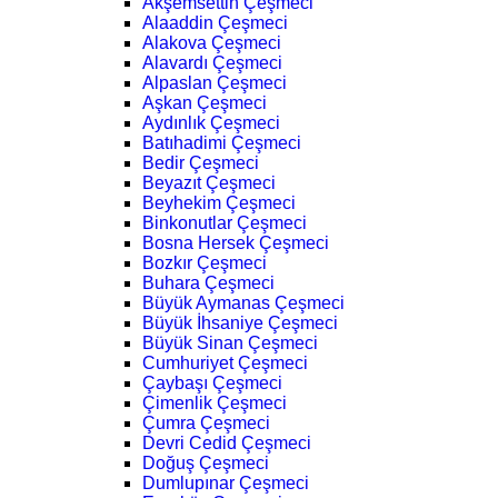
Akşemsettin Çeşmeci
Alaaddin Çeşmeci
Alakova Çeşmeci
Alavardı Çeşmeci
Alpaslan Çeşmeci
Aşkan Çeşmeci
Aydınlık Çeşmeci
Batıhadimi Çeşmeci
Bedir Çeşmeci
Beyazıt Çeşmeci
Beyhekim Çeşmeci
Binkonutlar Çeşmeci
Bosna Hersek Çeşmeci
Bozkır Çeşmeci
Buhara Çeşmeci
Büyük Aymanas Çeşmeci
Büyük İhsaniye Çeşmeci
Büyük Sinan Çeşmeci
Cumhuriyet Çeşmeci
Çaybaşı Çeşmeci
Çimenlik Çeşmeci
Çumra Çeşmeci
Devri Cedid Çeşmeci
Doğuş Çeşmeci
Dumlupınar Çeşmeci