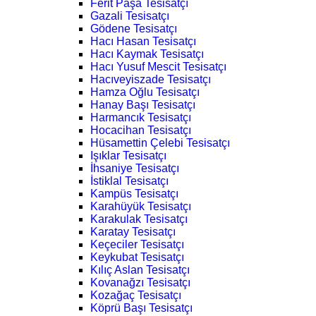
Ferit Paşa Tesisatçı
Gazali Tesisatçı
Gödene Tesisatçı
Hacı Hasan Tesisatçı
Hacı Kaymak Tesisatçı
Hacı Yusuf Mescit Tesisatçı
Hacıveyiszade Tesisatçı
Hamza Oğlu Tesisatçı
Hanay Başı Tesisatçı
Harmancık Tesisatçı
Hocacihan Tesisatçı
Hüsamettin Çelebi Tesisatçı
Işıklar Tesisatçı
İhsaniye Tesisatçı
İstiklal Tesisatçı
Kampüs Tesisatçı
Karahüyük Tesisatçı
Karakulak Tesisatçı
Karatay Tesisatçı
Keçeciler Tesisatçı
Keykubat Tesisatçı
Kılıç Aslan Tesisatçı
Kovanağzı Tesisatçı
Kozağaç Tesisatçı
Köprü Başı Tesisatçı