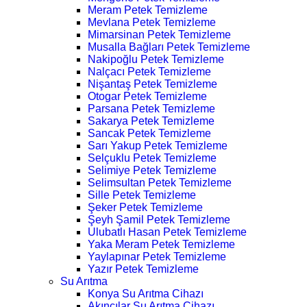
Meram Petek Temizleme
Mevlana Petek Temizleme
Mimarsinan Petek Temizleme
Musalla Bağları Petek Temizleme
Nakipoğlu Petek Temizleme
Nalçacı Petek Temizleme
Nişantaş Petek Temizleme
Otogar Petek Temizleme
Parsana Petek Temizleme
Sakarya Petek Temizleme
Sancak Petek Temizleme
Sarı Yakup Petek Temizleme
Selçuklu Petek Temizleme
Selimiye Petek Temizleme
Selimsultan Petek Temizleme
Sille Petek Temizleme
Şeker Petek Temizleme
Şeyh Şamil Petek Temizleme
Ulubatlı Hasan Petek Temizleme
Yaka Meram Petek Temizleme
Yaylapınar Petek Temizleme
Yazır Petek Temizleme
Su Arıtma
Konya Su Arıtma Cihazı
Akıncılar Su Arıtma Cihazı