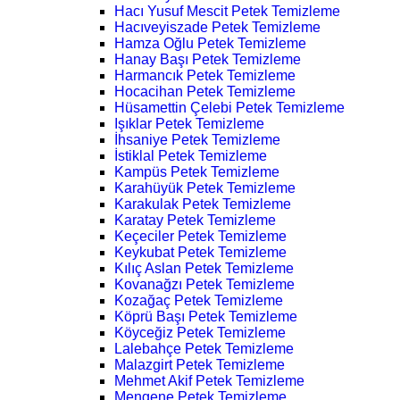
Hacı Yusuf Mescit Petek Temizleme
Hacıveyiszade Petek Temizleme
Hamza Oğlu Petek Temizleme
Hanay Başı Petek Temizleme
Harmancık Petek Temizleme
Hocacihan Petek Temizleme
Hüsamettin Çelebi Petek Temizleme
Işıklar Petek Temizleme
İhsaniye Petek Temizleme
İstiklal Petek Temizleme
Kampüs Petek Temizleme
Karahüyük Petek Temizleme
Karakulak Petek Temizleme
Karatay Petek Temizleme
Keçeciler Petek Temizleme
Keykubat Petek Temizleme
Kılıç Aslan Petek Temizleme
Kovanağzı Petek Temizleme
Kozağaç Petek Temizleme
Köprü Başı Petek Temizleme
Köyceğiz Petek Temizleme
Lalebahçe Petek Temizleme
Malazgirt Petek Temizleme
Mehmet Akif Petek Temizleme
Mengene Petek Temizleme