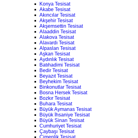
Konya Tesisat
Akabe Tesisat
Akıncılar Tesisat
Akşehir Tesisat
Akşemsettin Tesisat
Alaaddin Tesisat
Alakova Tesisat
Alavardı Tesisat
Alpaslan Tesisat
Aşkan Tesisat
Aydınlık Tesisat
Batıhadimi Tesisat
Bedir Tesisat
Beyazıt Tesisat
Beyhekim Tesisat
Binkonutlar Tesisat
Bosna Hersek Tesisat
Bozkır Tesisat
Buhara Tesisat
Büyük Aymanas Tesisat
Büyük İhsaniye Tesisat
Büyük Sinan Tesisat
Cumhuriyet Tesisat
Çaybaşı Tesisat
Çimenlik Tesisat