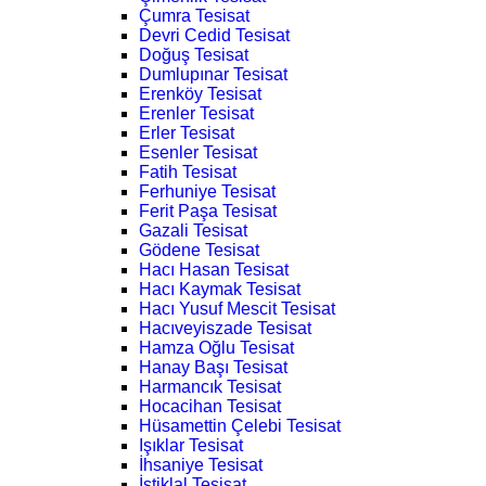
Çumra Tesisat
Devri Cedid Tesisat
Doğuş Tesisat
Dumlupınar Tesisat
Erenköy Tesisat
Erenler Tesisat
Erler Tesisat
Esenler Tesisat
Fatih Tesisat
Ferhuniye Tesisat
Ferit Paşa Tesisat
Gazali Tesisat
Gödene Tesisat
Hacı Hasan Tesisat
Hacı Kaymak Tesisat
Hacı Yusuf Mescit Tesisat
Hacıveyiszade Tesisat
Hamza Oğlu Tesisat
Hanay Başı Tesisat
Harmancık Tesisat
Hocacihan Tesisat
Hüsamettin Çelebi Tesisat
Işıklar Tesisat
İhsaniye Tesisat
İstiklal Tesisat