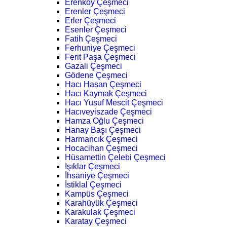
Erenköy Çeşmeci
Erenler Çeşmeci
Erler Çeşmeci
Esenler Çeşmeci
Fatih Çeşmeci
Ferhuniye Çeşmeci
Ferit Paşa Çeşmeci
Gazali Çeşmeci
Gödene Çeşmeci
Hacı Hasan Çeşmeci
Hacı Kaymak Çeşmeci
Hacı Yusuf Mescit Çeşmeci
Hacıveyiszade Çeşmeci
Hamza Oğlu Çeşmeci
Hanay Başı Çeşmeci
Harmancık Çeşmeci
Hocacihan Çeşmeci
Hüsamettin Çelebi Çeşmeci
Işıklar Çeşmeci
İhsaniye Çeşmeci
İstiklal Çeşmeci
Kampüs Çeşmeci
Karahüyük Çeşmeci
Karakulak Çeşmeci
Karatay Çeşmeci