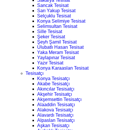
Sakarya Tesisat
Sancak Tesisat
Sarı Yakup Tesisat
Selçuklu Tesisat
Konya Selimiye Tesisat
Selimsultan Tesisat
Sille Tesisat
Şeker Tesisat
Şeyh Şamil Tesisat
Ulubatlı Hasan Tesisat
Yaka Meram Tesisat
Yaylapınar Tesisat
Yazır Tesisat
Konya Karaaslan Tesisat
Tesisatçı
Konya Tesisatçı
Akabe Tesisatçı
Akıncılar Tesisatçı
Akşehir Tesisatçı
Akşemsettin Tesisatçı
Alaaddin Tesisatçı
Alakova Tesisatçı
Alavardı Tesisatçı
Alpaslan Tesisatçı
Aşkan Tesisatçı