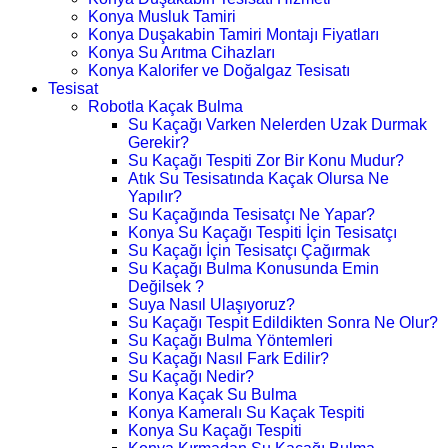
Konya Musluk Tamiri
Konya Duşakabin Tamiri Montajı Fiyatları
Konya Su Arıtma Cihazları
Konya Kalorifer ve Doğalgaz Tesisatı
Tesisat
Robotla Kaçak Bulma
Su Kaçağı Varken Nelerden Uzak Durmak
Gerekir?
Su Kaçağı Tespiti Zor Bir Konu Mudur?
Atık Su Tesisatında Kaçak Olursa Ne
Yapılır?
Su Kaçağında Tesisatçı Ne Yapar?
Konya Su Kaçağı Tespiti İçin Tesisatçı
Su Kaçağı İçin Tesisatçı Çağırmak
Su Kaçağı Bulma Konusunda Emin
Değilsek ?
Suya Nasıl Ulaşıyoruz?
Su Kaçağı Tespit Edildikten Sonra Ne Olur?
Su Kaçağı Bulma Yöntemleri
Su Kaçağı Nasıl Fark Edilir?
Su Kaçağı Nedir?
Konya Kaçak Su Bulma
Konya Kameralı Su Kaçak Tespiti
Konya Su Kaçağı Tespiti