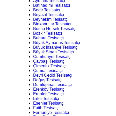
Aydınlık Tesisatçı
Batıhadimi Tesisatçı
Bedir Tesisatçı
Beyazıt Tesisatçı
Beyhekim Tesisatçı
Binkonutlar Tesisatçı
Bosna Hersek Tesisatçı
Bozkır Tesisatçı
Buhara Tesisatçı
Büyük Aymanas Tesisatçı
Büyük İhsaniye Tesisatçı
Büyük Sinan Tesisatçı
Cumhuriyet Tesisatçı
Çaybaşı Tesisatçı
Çimenlik Tesisatçı
Çumra Tesisatçı
Devri Cedid Tesisatçı
Doğuş Tesisatçı
Dumlupınar Tesisatçı
Erenköy Tesisatçı
Erenler Tesisatçı
Erler Tesisatçı
Esenler Tesisatçı
Fatih Tesisatçı
Ferhuniye Tesisatçı