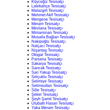
Köyceğiz Tesisatçı
Lalebahçe Tesisatçı
Malazgirt Tesisatçı
Mehmet Akif Tesisatçı
Mengene Tesisatçı
Meram Tesisatçı
Mevlana Tesisatçı
Mimarsinan Tesisatçı
Musalla Bağları Tesisatçı
Nakipoğlu Tesisatçı
Nalçacı Tesisatçı
Nişantaş Tesisatçı
Otogar Tesisatçı
Parsana Tesisatçı
Sakarya Tesisatçı
Sancak Tesisatçı
Sarı Yakup Tesisatçı
Selçuklu Tesisatçı
Selimiye Tesisatçı
Selimsultan Tesisatçı
Sille Tesisatçı
Şeker Tesisatçı
Şeyh Şamil Tesisatçı
Ulubatlı Hasan Tesisatçı
Yaka Meram Tesisatçı