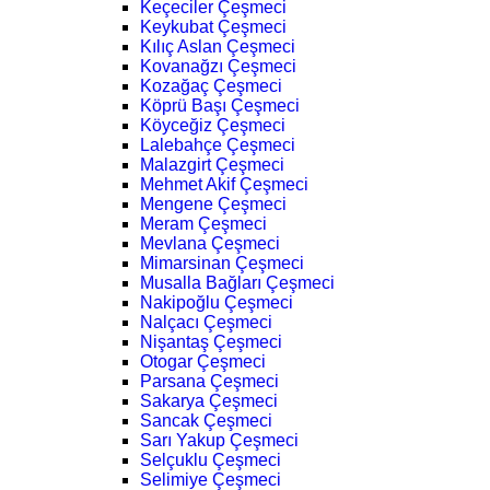
Keçeciler Çeşmeci
Keykubat Çeşmeci
Kılıç Aslan Çeşmeci
Kovanağzı Çeşmeci
Kozağaç Çeşmeci
Köprü Başı Çeşmeci
Köyceğiz Çeşmeci
Lalebahçe Çeşmeci
Malazgirt Çeşmeci
Mehmet Akif Çeşmeci
Mengene Çeşmeci
Meram Çeşmeci
Mevlana Çeşmeci
Mimarsinan Çeşmeci
Musalla Bağları Çeşmeci
Nakipoğlu Çeşmeci
Nalçacı Çeşmeci
Nişantaş Çeşmeci
Otogar Çeşmeci
Parsana Çeşmeci
Sakarya Çeşmeci
Sancak Çeşmeci
Sarı Yakup Çeşmeci
Selçuklu Çeşmeci
Selimiye Çeşmeci