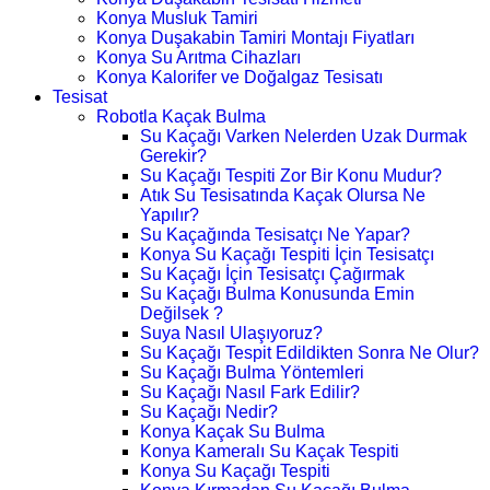
Konya Musluk Tamiri
Konya Duşakabin Tamiri Montajı Fiyatları
Konya Su Arıtma Cihazları
Konya Kalorifer ve Doğalgaz Tesisatı
Tesisat
Robotla Kaçak Bulma
Su Kaçağı Varken Nelerden Uzak Durmak
Gerekir?
Su Kaçağı Tespiti Zor Bir Konu Mudur?
Atık Su Tesisatında Kaçak Olursa Ne
Yapılır?
Su Kaçağında Tesisatçı Ne Yapar?
Konya Su Kaçağı Tespiti İçin Tesisatçı
Su Kaçağı İçin Tesisatçı Çağırmak
Su Kaçağı Bulma Konusunda Emin
Değilsek ?
Suya Nasıl Ulaşıyoruz?
Su Kaçağı Tespit Edildikten Sonra Ne Olur?
Su Kaçağı Bulma Yöntemleri
Su Kaçağı Nasıl Fark Edilir?
Su Kaçağı Nedir?
Konya Kaçak Su Bulma
Konya Kameralı Su Kaçak Tespiti
Konya Su Kaçağı Tespiti