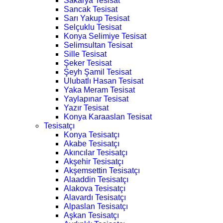
Sakarya Tesisat
Sancak Tesisat
Sarı Yakup Tesisat
Selçuklu Tesisat
Konya Selimiye Tesisat
Selimsultan Tesisat
Sille Tesisat
Şeker Tesisat
Şeyh Şamil Tesisat
Ulubatlı Hasan Tesisat
Yaka Meram Tesisat
Yaylapınar Tesisat
Yazır Tesisat
Konya Karaaslan Tesisat
Tesisatçı
Konya Tesisatçı
Akabe Tesisatçı
Akıncılar Tesisatçı
Akşehir Tesisatçı
Akşemsettin Tesisatçı
Alaaddin Tesisatçı
Alakova Tesisatçı
Alavardı Tesisatçı
Alpaslan Tesisatçı
Aşkan Tesisatçı