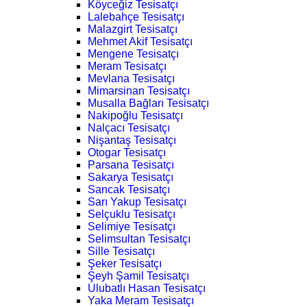
Köyceğiz Tesisatçı
Lalebahçe Tesisatçı
Malazgirt Tesisatçı
Mehmet Akif Tesisatçı
Mengene Tesisatçı
Meram Tesisatçı
Mevlana Tesisatçı
Mimarsinan Tesisatçı
Musalla Bağları Tesisatçı
Nakipoğlu Tesisatçı
Nalçacı Tesisatçı
Nişantaş Tesisatçı
Otogar Tesisatçı
Parsana Tesisatçı
Sakarya Tesisatçı
Sancak Tesisatçı
Sarı Yakup Tesisatçı
Selçuklu Tesisatçı
Selimiye Tesisatçı
Selimsultan Tesisatçı
Sille Tesisatçı
Şeker Tesisatçı
Şeyh Şamil Tesisatçı
Ulubatlı Hasan Tesisatçı
Yaka Meram Tesisatçı