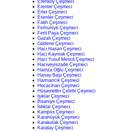
Erenköy Çeşmeci
Erenler Çeşmeci
Erler Çeşmeci
Esenler Çeşmeci
Fatih Çeşmeci
Ferhuniye Çeşmeci
Ferit Paşa Çeşmeci
Gazali Çeşmeci
Gödene Çeşmeci
Hacı Hasan Çeşmeci
Hacı Kaymak Çeşmeci
Hacı Yusuf Mescit Çeşmeci
Hacıveyiszade Çeşmeci
Hamza Oğlu Çeşmeci
Hanay Başı Çeşmeci
Harmancık Çeşmeci
Hocacihan Çeşmeci
Hüsamettin Çelebi Çeşmeci
Işıklar Çeşmeci
İhsaniye Çeşmeci
İstiklal Çeşmeci
Kampüs Çeşmeci
Karahüyük Çeşmeci
Karakulak Çeşmeci
Karatay Çeşmeci