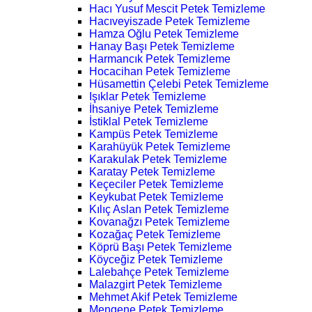
Hacı Yusuf Mescit Petek Temizleme
Hacıveyiszade Petek Temizleme
Hamza Oğlu Petek Temizleme
Hanay Başı Petek Temizleme
Harmancık Petek Temizleme
Hocacihan Petek Temizleme
Hüsamettin Çelebi Petek Temizleme
Işıklar Petek Temizleme
İhsaniye Petek Temizleme
İstiklal Petek Temizleme
Kampüs Petek Temizleme
Karahüyük Petek Temizleme
Karakulak Petek Temizleme
Karatay Petek Temizleme
Keçeciler Petek Temizleme
Keykubat Petek Temizleme
Kılıç Aslan Petek Temizleme
Kovanağzı Petek Temizleme
Kozağaç Petek Temizleme
Köprü Başı Petek Temizleme
Köyceğiz Petek Temizleme
Lalebahçe Petek Temizleme
Malazgirt Petek Temizleme
Mehmet Akif Petek Temizleme
Mengene Petek Temizleme