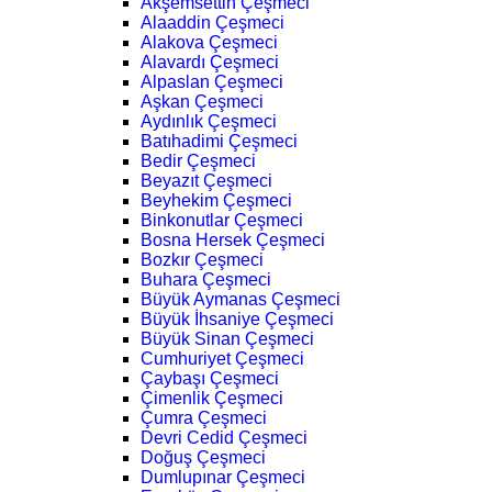
Akşemsettin Çeşmeci
Alaaddin Çeşmeci
Alakova Çeşmeci
Alavardı Çeşmeci
Alpaslan Çeşmeci
Aşkan Çeşmeci
Aydınlık Çeşmeci
Batıhadimi Çeşmeci
Bedir Çeşmeci
Beyazıt Çeşmeci
Beyhekim Çeşmeci
Binkonutlar Çeşmeci
Bosna Hersek Çeşmeci
Bozkır Çeşmeci
Buhara Çeşmeci
Büyük Aymanas Çeşmeci
Büyük İhsaniye Çeşmeci
Büyük Sinan Çeşmeci
Cumhuriyet Çeşmeci
Çaybaşı Çeşmeci
Çimenlik Çeşmeci
Çumra Çeşmeci
Devri Cedid Çeşmeci
Doğuş Çeşmeci
Dumlupınar Çeşmeci