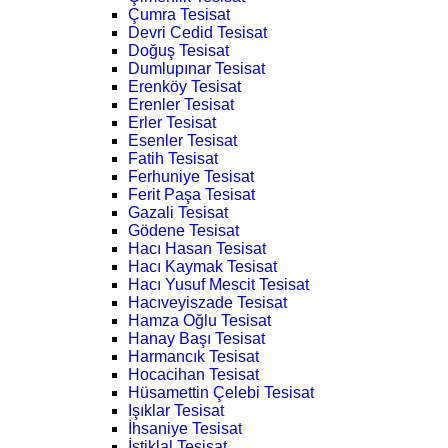
Çumra Tesisat
Devri Cedid Tesisat
Doğuş Tesisat
Dumlupınar Tesisat
Erenköy Tesisat
Erenler Tesisat
Erler Tesisat
Esenler Tesisat
Fatih Tesisat
Ferhuniye Tesisat
Ferit Paşa Tesisat
Gazali Tesisat
Gödene Tesisat
Hacı Hasan Tesisat
Hacı Kaymak Tesisat
Hacı Yusuf Mescit Tesisat
Hacıveyiszade Tesisat
Hamza Oğlu Tesisat
Hanay Başı Tesisat
Harmancık Tesisat
Hocacihan Tesisat
Hüsamettin Çelebi Tesisat
Işıklar Tesisat
İhsaniye Tesisat
İstiklal Tesisat