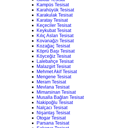
Kampüs Tesisat
Karahüyük Tesisat
Karakulak Tesisat
Karatay Tesisat
Keçeciler Tesisat
Keykubat Tesisat
Kılıç Aslan Tesisat
Kovanağzı Tesisat
Kozağaç Tesisat
Köprü Başı Tesisat
Köyceğiz Tesisat
Lalebahçe Tesisat
Malazgirt Tesisat
Mehmet Akif Tesisat
Mengene Tesisat
Meram Tesisat
Mevlana Tesisat
Mimarsinan Tesisat
Musalla Bağları Tesisat
Nakipoğlu Tesisat
Nalçacı Tesisat
Nişantaş Tesisat
Otogar Tesisat
Parsana Tesisat