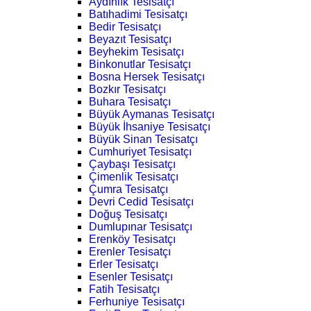
Aydınlık Tesisatçı
Batıhadimi Tesisatçı
Bedir Tesisatçı
Beyazıt Tesisatçı
Beyhekim Tesisatçı
Binkonutlar Tesisatçı
Bosna Hersek Tesisatçı
Bozkır Tesisatçı
Buhara Tesisatçı
Büyük Aymanas Tesisatçı
Büyük İhsaniye Tesisatçı
Büyük Sinan Tesisatçı
Cumhuriyet Tesisatçı
Çaybaşı Tesisatçı
Çimenlik Tesisatçı
Çumra Tesisatçı
Devri Cedid Tesisatçı
Doğuş Tesisatçı
Dumlupınar Tesisatçı
Erenköy Tesisatçı
Erenler Tesisatçı
Erler Tesisatçı
Esenler Tesisatçı
Fatih Tesisatçı
Ferhuniye Tesisatçı