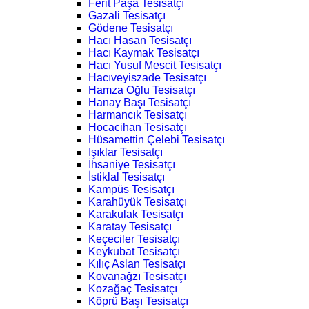
Ferit Paşa Tesisatçı
Gazali Tesisatçı
Gödene Tesisatçı
Hacı Hasan Tesisatçı
Hacı Kaymak Tesisatçı
Hacı Yusuf Mescit Tesisatçı
Hacıveyiszade Tesisatçı
Hamza Oğlu Tesisatçı
Hanay Başı Tesisatçı
Harmancık Tesisatçı
Hocacihan Tesisatçı
Hüsamettin Çelebi Tesisatçı
Işıklar Tesisatçı
İhsaniye Tesisatçı
İstiklal Tesisatçı
Kampüs Tesisatçı
Karahüyük Tesisatçı
Karakulak Tesisatçı
Karatay Tesisatçı
Keçeciler Tesisatçı
Keykubat Tesisatçı
Kılıç Aslan Tesisatçı
Kovanağzı Tesisatçı
Kozağaç Tesisatçı
Köprü Başı Tesisatçı