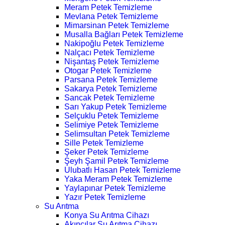
Meram Petek Temizleme
Mevlana Petek Temizleme
Mimarsinan Petek Temizleme
Musalla Bağları Petek Temizleme
Nakipoğlu Petek Temizleme
Nalçacı Petek Temizleme
Nişantaş Petek Temizleme
Otogar Petek Temizleme
Parsana Petek Temizleme
Sakarya Petek Temizleme
Sancak Petek Temizleme
Sarı Yakup Petek Temizleme
Selçuklu Petek Temizleme
Selimiye Petek Temizleme
Selimsultan Petek Temizleme
Sille Petek Temizleme
Şeker Petek Temizleme
Şeyh Şamil Petek Temizleme
Ulubatlı Hasan Petek Temizleme
Yaka Meram Petek Temizleme
Yaylapınar Petek Temizleme
Yazır Petek Temizleme
Su Arıtma
Konya Su Arıtma Cihazı
Akıncılar Su Arıtma Cihazı