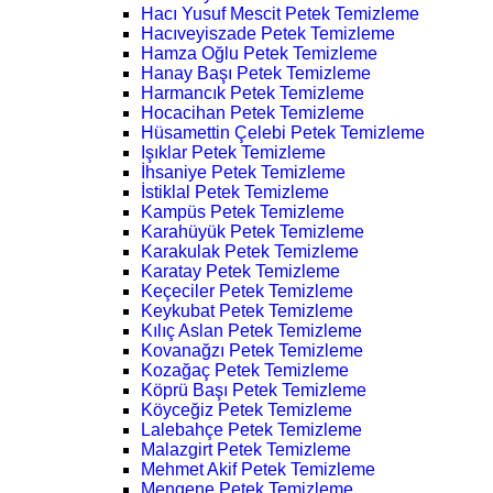
Hacı Yusuf Mescit Petek Temizleme
Hacıveyiszade Petek Temizleme
Hamza Oğlu Petek Temizleme
Hanay Başı Petek Temizleme
Harmancık Petek Temizleme
Hocacihan Petek Temizleme
Hüsamettin Çelebi Petek Temizleme
Işıklar Petek Temizleme
İhsaniye Petek Temizleme
İstiklal Petek Temizleme
Kampüs Petek Temizleme
Karahüyük Petek Temizleme
Karakulak Petek Temizleme
Karatay Petek Temizleme
Keçeciler Petek Temizleme
Keykubat Petek Temizleme
Kılıç Aslan Petek Temizleme
Kovanağzı Petek Temizleme
Kozağaç Petek Temizleme
Köprü Başı Petek Temizleme
Köyceğiz Petek Temizleme
Lalebahçe Petek Temizleme
Malazgirt Petek Temizleme
Mehmet Akif Petek Temizleme
Mengene Petek Temizleme