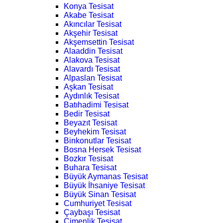
Konya Tesisat
Akabe Tesisat
Akıncılar Tesisat
Akşehir Tesisat
Akşemsettin Tesisat
Alaaddin Tesisat
Alakova Tesisat
Alavardı Tesisat
Alpaslan Tesisat
Aşkan Tesisat
Aydınlık Tesisat
Batıhadimi Tesisat
Bedir Tesisat
Beyazıt Tesisat
Beyhekim Tesisat
Binkonutlar Tesisat
Bosna Hersek Tesisat
Bozkır Tesisat
Buhara Tesisat
Büyük Aymanas Tesisat
Büyük İhsaniye Tesisat
Büyük Sinan Tesisat
Cumhuriyet Tesisat
Çaybaşı Tesisat
Çimenlik Tesisat