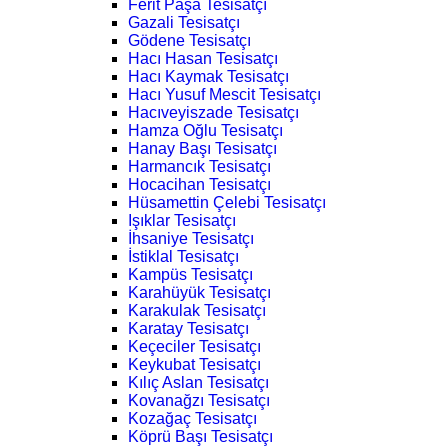
Ferit Paşa Tesisatçı
Gazali Tesisatçı
Gödene Tesisatçı
Hacı Hasan Tesisatçı
Hacı Kaymak Tesisatçı
Hacı Yusuf Mescit Tesisatçı
Hacıveyiszade Tesisatçı
Hamza Oğlu Tesisatçı
Hanay Başı Tesisatçı
Harmancık Tesisatçı
Hocacihan Tesisatçı
Hüsamettin Çelebi Tesisatçı
Işıklar Tesisatçı
İhsaniye Tesisatçı
İstiklal Tesisatçı
Kampüs Tesisatçı
Karahüyük Tesisatçı
Karakulak Tesisatçı
Karatay Tesisatçı
Keçeciler Tesisatçı
Keykubat Tesisatçı
Kılıç Aslan Tesisatçı
Kovanağzı Tesisatçı
Kozağaç Tesisatçı
Köprü Başı Tesisatçı