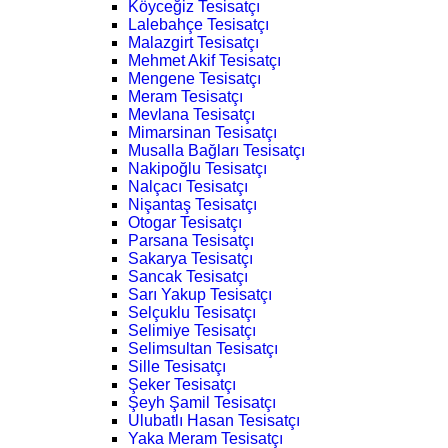
Köyceğiz Tesisatçı
Lalebahçe Tesisatçı
Malazgirt Tesisatçı
Mehmet Akif Tesisatçı
Mengene Tesisatçı
Meram Tesisatçı
Mevlana Tesisatçı
Mimarsinan Tesisatçı
Musalla Bağları Tesisatçı
Nakipoğlu Tesisatçı
Nalçacı Tesisatçı
Nişantaş Tesisatçı
Otogar Tesisatçı
Parsana Tesisatçı
Sakarya Tesisatçı
Sancak Tesisatçı
Sarı Yakup Tesisatçı
Selçuklu Tesisatçı
Selimiye Tesisatçı
Selimsultan Tesisatçı
Sille Tesisatçı
Şeker Tesisatçı
Şeyh Şamil Tesisatçı
Ulubatlı Hasan Tesisatçı
Yaka Meram Tesisatçı