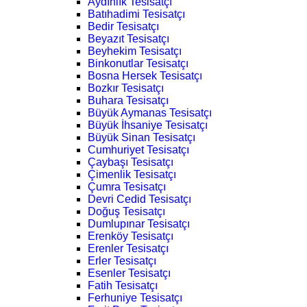
Aydınlık Tesisatçı
Batıhadimi Tesisatçı
Bedir Tesisatçı
Beyazıt Tesisatçı
Beyhekim Tesisatçı
Binkonutlar Tesisatçı
Bosna Hersek Tesisatçı
Bozkır Tesisatçı
Buhara Tesisatçı
Büyük Aymanas Tesisatçı
Büyük İhsaniye Tesisatçı
Büyük Sinan Tesisatçı
Cumhuriyet Tesisatçı
Çaybaşı Tesisatçı
Çimenlik Tesisatçı
Çumra Tesisatçı
Devri Cedid Tesisatçı
Doğuş Tesisatçı
Dumlupınar Tesisatçı
Erenköy Tesisatçı
Erenler Tesisatçı
Erler Tesisatçı
Esenler Tesisatçı
Fatih Tesisatçı
Ferhuniye Tesisatçı