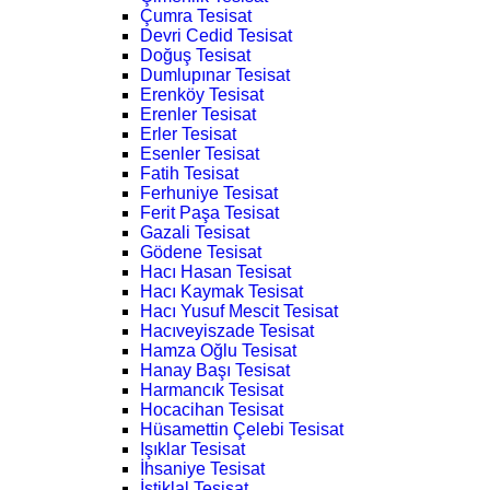
Çumra Tesisat
Devri Cedid Tesisat
Doğuş Tesisat
Dumlupınar Tesisat
Erenköy Tesisat
Erenler Tesisat
Erler Tesisat
Esenler Tesisat
Fatih Tesisat
Ferhuniye Tesisat
Ferit Paşa Tesisat
Gazali Tesisat
Gödene Tesisat
Hacı Hasan Tesisat
Hacı Kaymak Tesisat
Hacı Yusuf Mescit Tesisat
Hacıveyiszade Tesisat
Hamza Oğlu Tesisat
Hanay Başı Tesisat
Harmancık Tesisat
Hocacihan Tesisat
Hüsamettin Çelebi Tesisat
Işıklar Tesisat
İhsaniye Tesisat
İstiklal Tesisat