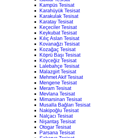
Kampüs Tesisat
Karahüyük Tesisat
Karakulak Tesisat
Karatay Tesisat
Keçeciler Tesisat
Keykubat Tesisat
Kılıç Aslan Tesisat
Kovanağzı Tesisat
Kozağaç Tesisat
Köprü Başı Tesisat
Köyceğiz Tesisat
Lalebahçe Tesisat
Malazgirt Tesisat
Mehmet Akif Tesisat
Mengene Tesisat
Meram Tesisat
Mevlana Tesisat
Mimarsinan Tesisat
Musalla Bağları Tesisat
Nakipoğlu Tesisat
Nalçacı Tesisat
Nişantaş Tesisat
Otogar Tesisat
Parsana Tesisat