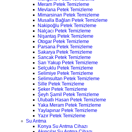
Meram Petek Temizleme
Mevlana Petek Temizleme
Mimarsinan Petek Temizleme
Musalla Bağları Petek Temizleme
Nakipoğlu Petek Temizleme
Nalçacı Petek Temizleme
Nişantaş Petek Temizleme
Otogar Petek Temizleme
Parsana Petek Temizleme
Sakarya Petek Temizleme
Sancak Petek Temizleme
Sarı Yakup Petek Temizleme
Selçuklu Petek Temizleme
Selimiye Petek Temizleme
Selimsultan Petek Temizleme
Sille Petek Temizleme
Şeker Petek Temizleme
Şeyh Şamil Petek Temizleme
Ulubatlı Hasan Petek Temizleme
Yaka Meram Petek Temizleme
Yaylapınar Petek Temizleme
Yazır Petek Temizleme
Su Arıtma
Konya Su Arıtma Cihazı
Akıncılar Su Arıtma Cihazı