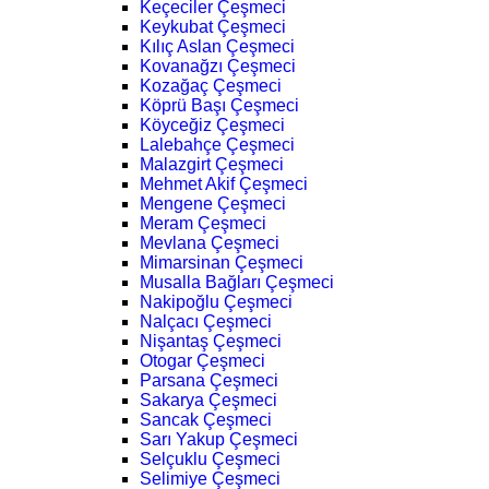
Keçeciler Çeşmeci
Keykubat Çeşmeci
Kılıç Aslan Çeşmeci
Kovanağzı Çeşmeci
Kozağaç Çeşmeci
Köprü Başı Çeşmeci
Köyceğiz Çeşmeci
Lalebahçe Çeşmeci
Malazgirt Çeşmeci
Mehmet Akif Çeşmeci
Mengene Çeşmeci
Meram Çeşmeci
Mevlana Çeşmeci
Mimarsinan Çeşmeci
Musalla Bağları Çeşmeci
Nakipoğlu Çeşmeci
Nalçacı Çeşmeci
Nişantaş Çeşmeci
Otogar Çeşmeci
Parsana Çeşmeci
Sakarya Çeşmeci
Sancak Çeşmeci
Sarı Yakup Çeşmeci
Selçuklu Çeşmeci
Selimiye Çeşmeci