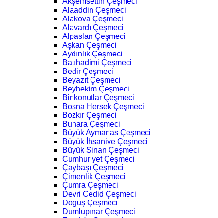
Akşemsettin Çeşmeci
Alaaddin Çeşmeci
Alakova Çeşmeci
Alavardı Çeşmeci
Alpaslan Çeşmeci
Aşkan Çeşmeci
Aydınlık Çeşmeci
Batıhadimi Çeşmeci
Bedir Çeşmeci
Beyazıt Çeşmeci
Beyhekim Çeşmeci
Binkonutlar Çeşmeci
Bosna Hersek Çeşmeci
Bozkır Çeşmeci
Buhara Çeşmeci
Büyük Aymanas Çeşmeci
Büyük İhsaniye Çeşmeci
Büyük Sinan Çeşmeci
Cumhuriyet Çeşmeci
Çaybaşı Çeşmeci
Çimenlik Çeşmeci
Çumra Çeşmeci
Devri Cedid Çeşmeci
Doğuş Çeşmeci
Dumlupınar Çeşmeci