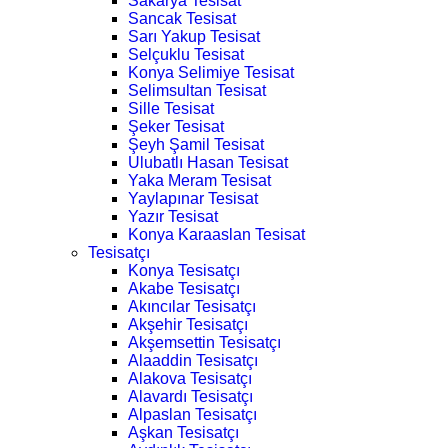
Sakarya Tesisat
Sancak Tesisat
Sarı Yakup Tesisat
Selçuklu Tesisat
Konya Selimiye Tesisat
Selimsultan Tesisat
Sille Tesisat
Şeker Tesisat
Şeyh Şamil Tesisat
Ulubatlı Hasan Tesisat
Yaka Meram Tesisat
Yaylapınar Tesisat
Yazır Tesisat
Konya Karaaslan Tesisat
Tesisatçı
Konya Tesisatçı
Akabe Tesisatçı
Akıncılar Tesisatçı
Akşehir Tesisatçı
Akşemsettin Tesisatçı
Alaaddin Tesisatçı
Alakova Tesisatçı
Alavardı Tesisatçı
Alpaslan Tesisatçı
Aşkan Tesisatçı