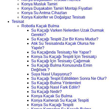
Konya Musluk Tamiri
Konya Duşakabin Tamiri Montajı Fiyatları
Konya Su Arıtma Cihazları
Konya Kalorifer ve Doğalgaz Tesisatı
Tesisat
Robotla Kaçak Bulma
Su Kaçağı Varken Nelerden Uzak Durmak
Gerekir?
Su Kaçağı Tespiti Zor Bir Konu Mudur?
Atık Su Tesisatında Kaçak Olursa Ne
Yapılır?
Su Kaçağında Tesisatçı Ne Yapar?
Konya Su Kaçağı Tespiti İçin Tesisatçı
Su Kaçağı İçin Tesisatçı Çağırmak
Su Kaçağı Bulma Konusunda Emin
Değilsek ?
Suya Nasıl Ulaşıyoruz?
Su Kaçağı Tespit Edildikten Sonra Ne Olur?
Su Kaçağı Bulma Yöntemleri
Su Kaçağı Nasıl Fark Edilir?
Su Kaçağı Nedir?
Konya Kaçak Su Bulma
Konya Kameralı Su Kaçak Tespiti
Konya Su Kaçağı Tespiti