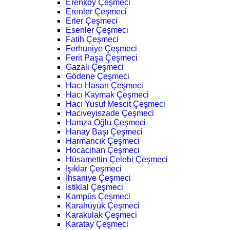
Erenköy Çeşmeci
Erenler Çeşmeci
Erler Çeşmeci
Esenler Çeşmeci
Fatih Çeşmeci
Ferhuniye Çeşmeci
Ferit Paşa Çeşmeci
Gazali Çeşmeci
Gödene Çeşmeci
Hacı Hasan Çeşmeci
Hacı Kaymak Çeşmeci
Hacı Yusuf Mescit Çeşmeci
Hacıveyiszade Çeşmeci
Hamza Oğlu Çeşmeci
Hanay Başı Çeşmeci
Harmancık Çeşmeci
Hocacihan Çeşmeci
Hüsamettin Çelebi Çeşmeci
Işıklar Çeşmeci
İhsaniye Çeşmeci
İstiklal Çeşmeci
Kampüs Çeşmeci
Karahüyük Çeşmeci
Karakulak Çeşmeci
Karatay Çeşmeci