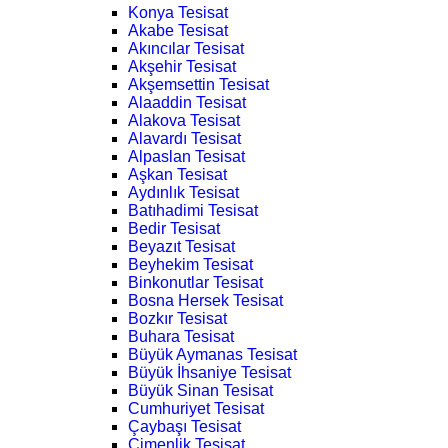
Konya Tesisat
Akabe Tesisat
Akıncılar Tesisat
Akşehir Tesisat
Akşemsettin Tesisat
Alaaddin Tesisat
Alakova Tesisat
Alavardı Tesisat
Alpaslan Tesisat
Aşkan Tesisat
Aydınlık Tesisat
Batıhadimi Tesisat
Bedir Tesisat
Beyazıt Tesisat
Beyhekim Tesisat
Binkonutlar Tesisat
Bosna Hersek Tesisat
Bozkır Tesisat
Buhara Tesisat
Büyük Aymanas Tesisat
Büyük İhsaniye Tesisat
Büyük Sinan Tesisat
Cumhuriyet Tesisat
Çaybaşı Tesisat
Çimenlik Tesisat