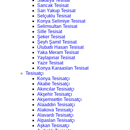
Sakarya Tesisat
Sancak Tesisat
Sarı Yakup Tesisat
Selçuklu Tesisat
Konya Selimiye Tesisat
Selimsultan Tesisat
Sille Tesisat
Şeker Tesisat
Şeyh Şamil Tesisat
Ulubatlı Hasan Tesisat
Yaka Meram Tesisat
Yaylapınar Tesisat
Yazır Tesisat
Konya Karaaslan Tesisat
Tesisatçı
Konya Tesisatçı
Akabe Tesisatçı
Akıncılar Tesisatçı
Akşehir Tesisatçı
Akşemsettin Tesisatçı
Alaaddin Tesisatçı
Alakova Tesisatçı
Alavardı Tesisatçı
Alpaslan Tesisatçı
Aşkan Tesisatçı