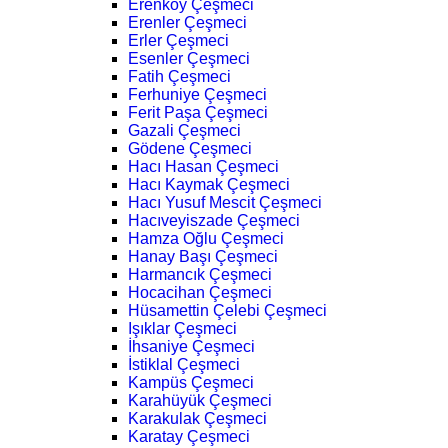
Erenköy Çeşmeci
Erenler Çeşmeci
Erler Çeşmeci
Esenler Çeşmeci
Fatih Çeşmeci
Ferhuniye Çeşmeci
Ferit Paşa Çeşmeci
Gazali Çeşmeci
Gödene Çeşmeci
Hacı Hasan Çeşmeci
Hacı Kaymak Çeşmeci
Hacı Yusuf Mescit Çeşmeci
Hacıveyiszade Çeşmeci
Hamza Oğlu Çeşmeci
Hanay Başı Çeşmeci
Harmancık Çeşmeci
Hocacihan Çeşmeci
Hüsamettin Çelebi Çeşmeci
Işıklar Çeşmeci
İhsaniye Çeşmeci
İstiklal Çeşmeci
Kampüs Çeşmeci
Karahüyük Çeşmeci
Karakulak Çeşmeci
Karatay Çeşmeci