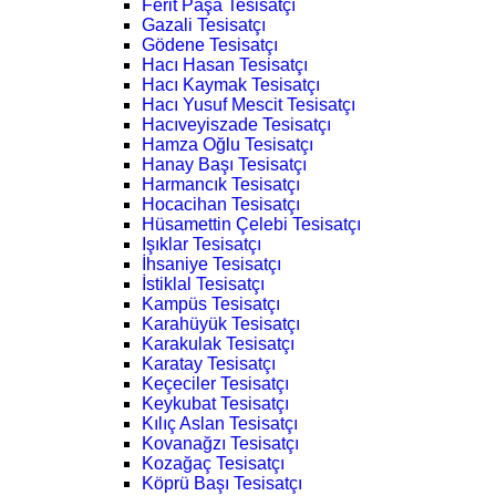
Ferit Paşa Tesisatçı
Gazali Tesisatçı
Gödene Tesisatçı
Hacı Hasan Tesisatçı
Hacı Kaymak Tesisatçı
Hacı Yusuf Mescit Tesisatçı
Hacıveyiszade Tesisatçı
Hamza Oğlu Tesisatçı
Hanay Başı Tesisatçı
Harmancık Tesisatçı
Hocacihan Tesisatçı
Hüsamettin Çelebi Tesisatçı
Işıklar Tesisatçı
İhsaniye Tesisatçı
İstiklal Tesisatçı
Kampüs Tesisatçı
Karahüyük Tesisatçı
Karakulak Tesisatçı
Karatay Tesisatçı
Keçeciler Tesisatçı
Keykubat Tesisatçı
Kılıç Aslan Tesisatçı
Kovanağzı Tesisatçı
Kozağaç Tesisatçı
Köprü Başı Tesisatçı