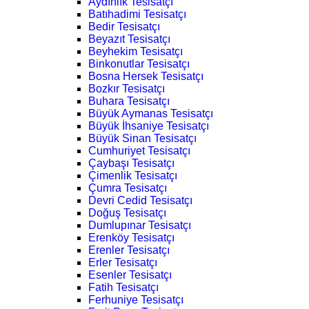
Aydınlık Tesisatçı
Batıhadimi Tesisatçı
Bedir Tesisatçı
Beyazıt Tesisatçı
Beyhekim Tesisatçı
Binkonutlar Tesisatçı
Bosna Hersek Tesisatçı
Bozkır Tesisatçı
Buhara Tesisatçı
Büyük Aymanas Tesisatçı
Büyük İhsaniye Tesisatçı
Büyük Sinan Tesisatçı
Cumhuriyet Tesisatçı
Çaybaşı Tesisatçı
Çimenlik Tesisatçı
Çumra Tesisatçı
Devri Cedid Tesisatçı
Doğuş Tesisatçı
Dumlupınar Tesisatçı
Erenköy Tesisatçı
Erenler Tesisatçı
Erler Tesisatçı
Esenler Tesisatçı
Fatih Tesisatçı
Ferhuniye Tesisatçı