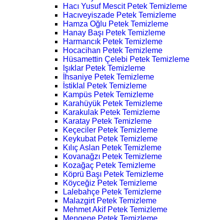
Hacı Yusuf Mescit Petek Temizleme
Hacıveyiszade Petek Temizleme
Hamza Oğlu Petek Temizleme
Hanay Başı Petek Temizleme
Harmancık Petek Temizleme
Hocacihan Petek Temizleme
Hüsamettin Çelebi Petek Temizleme
Işıklar Petek Temizleme
İhsaniye Petek Temizleme
İstiklal Petek Temizleme
Kampüs Petek Temizleme
Karahüyük Petek Temizleme
Karakulak Petek Temizleme
Karatay Petek Temizleme
Keçeciler Petek Temizleme
Keykubat Petek Temizleme
Kılıç Aslan Petek Temizleme
Kovanağzı Petek Temizleme
Kozağaç Petek Temizleme
Köprü Başı Petek Temizleme
Köyceğiz Petek Temizleme
Lalebahçe Petek Temizleme
Malazgirt Petek Temizleme
Mehmet Akif Petek Temizleme
Mengene Petek Temizleme