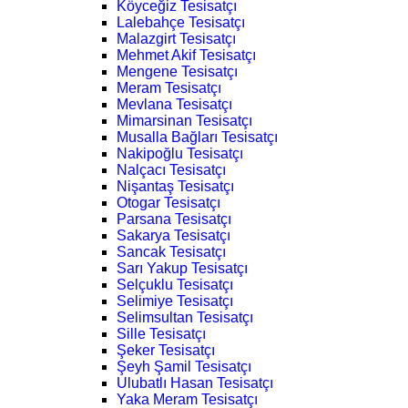
Köyceğiz Tesisatçı
Lalebahçe Tesisatçı
Malazgirt Tesisatçı
Mehmet Akif Tesisatçı
Mengene Tesisatçı
Meram Tesisatçı
Mevlana Tesisatçı
Mimarsinan Tesisatçı
Musalla Bağları Tesisatçı
Nakipoğlu Tesisatçı
Nalçacı Tesisatçı
Nişantaş Tesisatçı
Otogar Tesisatçı
Parsana Tesisatçı
Sakarya Tesisatçı
Sancak Tesisatçı
Sarı Yakup Tesisatçı
Selçuklu Tesisatçı
Selimiye Tesisatçı
Selimsultan Tesisatçı
Sille Tesisatçı
Şeker Tesisatçı
Şeyh Şamil Tesisatçı
Ulubatlı Hasan Tesisatçı
Yaka Meram Tesisatçı