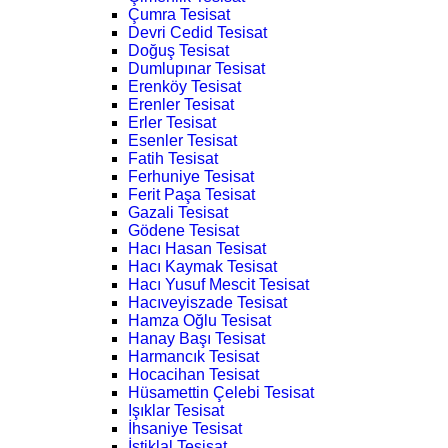
Çumra Tesisat
Devri Cedid Tesisat
Doğuş Tesisat
Dumlupınar Tesisat
Erenköy Tesisat
Erenler Tesisat
Erler Tesisat
Esenler Tesisat
Fatih Tesisat
Ferhuniye Tesisat
Ferit Paşa Tesisat
Gazali Tesisat
Gödene Tesisat
Hacı Hasan Tesisat
Hacı Kaymak Tesisat
Hacı Yusuf Mescit Tesisat
Hacıveyiszade Tesisat
Hamza Oğlu Tesisat
Hanay Başı Tesisat
Harmancık Tesisat
Hocacihan Tesisat
Hüsamettin Çelebi Tesisat
Işıklar Tesisat
İhsaniye Tesisat
İstiklal Tesisat