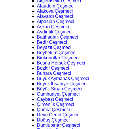
Akşemsettin Çeşmeci
Alaaddin Çeşmeci
Alakova Çeşmeci
Alavardı Çeşmeci
Alpaslan Çeşmeci
Aşkan Çeşmeci
Aydınlık Çeşmeci
Batıhadimi Çeşmeci
Bedir Çeşmeci
Beyazıt Çeşmeci
Beyhekim Çeşmeci
Binkonutlar Çeşmeci
Bosna Hersek Çeşmeci
Bozkır Çeşmeci
Buhara Çeşmeci
Büyük Aymanas Çeşmeci
Büyük İhsaniye Çeşmeci
Büyük Sinan Çeşmeci
Cumhuriyet Çeşmeci
Çaybaşı Çeşmeci
Çimenlik Çeşmeci
Çumra Çeşmeci
Devri Cedid Çeşmeci
Doğuş Çeşmeci
Dumlupınar Çeşmeci