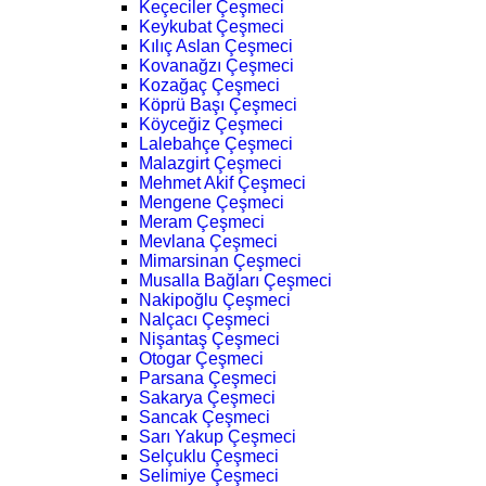
Keçeciler Çeşmeci
Keykubat Çeşmeci
Kılıç Aslan Çeşmeci
Kovanağzı Çeşmeci
Kozağaç Çeşmeci
Köprü Başı Çeşmeci
Köyceğiz Çeşmeci
Lalebahçe Çeşmeci
Malazgirt Çeşmeci
Mehmet Akif Çeşmeci
Mengene Çeşmeci
Meram Çeşmeci
Mevlana Çeşmeci
Mimarsinan Çeşmeci
Musalla Bağları Çeşmeci
Nakipoğlu Çeşmeci
Nalçacı Çeşmeci
Nişantaş Çeşmeci
Otogar Çeşmeci
Parsana Çeşmeci
Sakarya Çeşmeci
Sancak Çeşmeci
Sarı Yakup Çeşmeci
Selçuklu Çeşmeci
Selimiye Çeşmeci