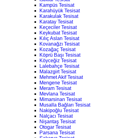
Kampüs Tesisat
Karahüyük Tesisat
Karakulak Tesisat
Karatay Tesisat
Keçeciler Tesisat
Keykubat Tesisat
Kılıç Aslan Tesisat
Kovanağzı Tesisat
Kozağaç Tesisat
Köprü Başı Tesisat
Köyceğiz Tesisat
Lalebahçe Tesisat
Malazgirt Tesisat
Mehmet Akif Tesisat
Mengene Tesisat
Meram Tesisat
Mevlana Tesisat
Mimarsinan Tesisat
Musalla Bağları Tesisat
Nakipoğlu Tesisat
Nalçacı Tesisat
Nişantaş Tesisat
Otogar Tesisat
Parsana Tesisat