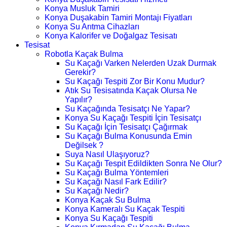
Konya Musluk Tamiri
Konya Duşakabin Tamiri Montajı Fiyatları
Konya Su Arıtma Cihazları
Konya Kalorifer ve Doğalgaz Tesisatı
Tesisat
Robotla Kaçak Bulma
Su Kaçağı Varken Nelerden Uzak Durmak
Gerekir?
Su Kaçağı Tespiti Zor Bir Konu Mudur?
Atık Su Tesisatında Kaçak Olursa Ne
Yapılır?
Su Kaçağında Tesisatçı Ne Yapar?
Konya Su Kaçağı Tespiti İçin Tesisatçı
Su Kaçağı İçin Tesisatçı Çağırmak
Su Kaçağı Bulma Konusunda Emin
Değilsek ?
Suya Nasıl Ulaşıyoruz?
Su Kaçağı Tespit Edildikten Sonra Ne Olur?
Su Kaçağı Bulma Yöntemleri
Su Kaçağı Nasıl Fark Edilir?
Su Kaçağı Nedir?
Konya Kaçak Su Bulma
Konya Kameralı Su Kaçak Tespiti
Konya Su Kaçağı Tespiti