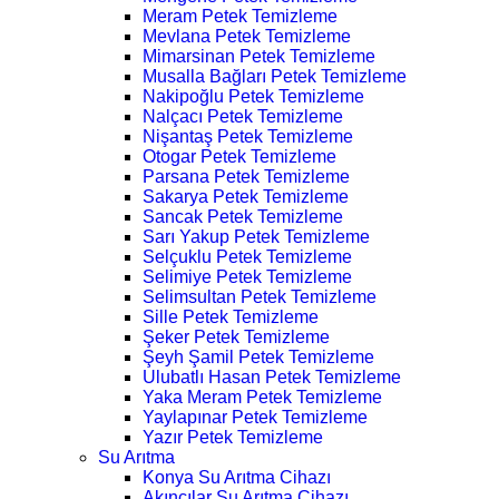
Meram Petek Temizleme
Mevlana Petek Temizleme
Mimarsinan Petek Temizleme
Musalla Bağları Petek Temizleme
Nakipoğlu Petek Temizleme
Nalçacı Petek Temizleme
Nişantaş Petek Temizleme
Otogar Petek Temizleme
Parsana Petek Temizleme
Sakarya Petek Temizleme
Sancak Petek Temizleme
Sarı Yakup Petek Temizleme
Selçuklu Petek Temizleme
Selimiye Petek Temizleme
Selimsultan Petek Temizleme
Sille Petek Temizleme
Şeker Petek Temizleme
Şeyh Şamil Petek Temizleme
Ulubatlı Hasan Petek Temizleme
Yaka Meram Petek Temizleme
Yaylapınar Petek Temizleme
Yazır Petek Temizleme
Su Arıtma
Konya Su Arıtma Cihazı
Akıncılar Su Arıtma Cihazı