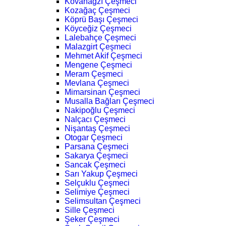
Kovanağzı Çeşmeci
Kozağaç Çeşmeci
Köprü Başı Çeşmeci
Köyceğiz Çeşmeci
Lalebahçe Çeşmeci
Malazgirt Çeşmeci
Mehmet Akif Çeşmeci
Mengene Çeşmeci
Meram Çeşmeci
Mevlana Çeşmeci
Mimarsinan Çeşmeci
Musalla Bağları Çeşmeci
Nakipoğlu Çeşmeci
Nalçacı Çeşmeci
Nişantaş Çeşmeci
Otogar Çeşmeci
Parsana Çeşmeci
Sakarya Çeşmeci
Sancak Çeşmeci
Sarı Yakup Çeşmeci
Selçuklu Çeşmeci
Selimiye Çeşmeci
Selimsultan Çeşmeci
Sille Çeşmeci
Şeker Çeşmeci