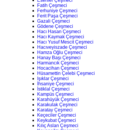
Esenler Çeşmeci
Fatih Çeşmeci
Ferhuniye Çeşmeci
Ferit Paşa Çeşmeci
Gazali Çeşmeci
Gödene Çeşmeci
Hacı Hasan Çeşmeci
Hacı Kaymak Çeşmeci
Hacı Yusuf Mescit Çeşmeci
Hacıveyiszade Çeşmeci
Hamza Oğlu Çeşmeci
Hanay Başı Çeşmeci
Harmancık Çeşmeci
Hocacihan Çeşmeci
Hüsamettin Çelebi Çeşmeci
Işıklar Çeşmeci
İhsaniye Çeşmeci
İstiklal Çeşmeci
Kampüs Çeşmeci
Karahüyük Çeşmeci
Karakulak Çeşmeci
Karatay Çeşmeci
Keçeciler Çeşmeci
Keykubat Çeşmeci
Kılıç Aslan Çeşmeci