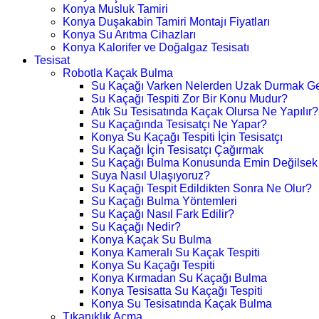
Konya Musluk Tamiri
Konya Duşakabin Tamiri Montajı Fiyatları
Konya Su Arıtma Cihazları
Konya Kalorifer ve Doğalgaz Tesisatı
Tesisat
Robotla Kaçak Bulma
Su Kaçağı Varken Nelerden Uzak Durmak Ge
Su Kaçağı Tespiti Zor Bir Konu Mudur?
Atık Su Tesisatında Kaçak Olursa Ne Yapılır?
Su Kaçağında Tesisatçı Ne Yapar?
Konya Su Kaçağı Tespiti İçin Tesisatçı
Su Kaçağı İçin Tesisatçı Çağırmak
Su Kaçağı Bulma Konusunda Emin Değilsek
Suya Nasıl Ulaşıyoruz?
Su Kaçağı Tespit Edildikten Sonra Ne Olur?
Su Kaçağı Bulma Yöntemleri
Su Kaçağı Nasıl Fark Edilir?
Su Kaçağı Nedir?
Konya Kaçak Su Bulma
Konya Kameralı Su Kaçak Tespiti
Konya Su Kaçağı Tespiti
Konya Kırmadan Su Kaçağı Bulma
Konya Tesisatta Su Kaçağı Tespiti
Konya Su Tesisatında Kaçak Bulma
Tıkanıklık Açma