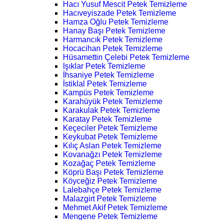
Hacı Yusuf Mescit Petek Temizleme
Hacıveyiszade Petek Temizleme
Hamza Oğlu Petek Temizleme
Hanay Başı Petek Temizleme
Harmancık Petek Temizleme
Hocacihan Petek Temizleme
Hüsamettin Çelebi Petek Temizleme
Işıklar Petek Temizleme
İhsaniye Petek Temizleme
İstiklal Petek Temizleme
Kampüs Petek Temizleme
Karahüyük Petek Temizleme
Karakulak Petek Temizleme
Karatay Petek Temizleme
Keçeciler Petek Temizleme
Keykubat Petek Temizleme
Kılıç Aslan Petek Temizleme
Kovanağzı Petek Temizleme
Kozağaç Petek Temizleme
Köprü Başı Petek Temizleme
Köyceğiz Petek Temizleme
Lalebahçe Petek Temizleme
Malazgirt Petek Temizleme
Mehmet Akif Petek Temizleme
Mengene Petek Temizleme