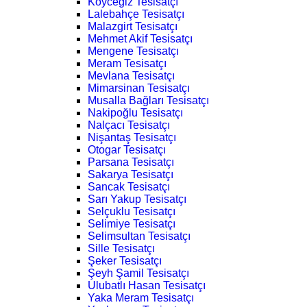
Köyceğiz Tesisatçı
Lalebahçe Tesisatçı
Malazgirt Tesisatçı
Mehmet Akif Tesisatçı
Mengene Tesisatçı
Meram Tesisatçı
Mevlana Tesisatçı
Mimarsinan Tesisatçı
Musalla Bağları Tesisatçı
Nakipoğlu Tesisatçı
Nalçacı Tesisatçı
Nişantaş Tesisatçı
Otogar Tesisatçı
Parsana Tesisatçı
Sakarya Tesisatçı
Sancak Tesisatçı
Sarı Yakup Tesisatçı
Selçuklu Tesisatçı
Selimiye Tesisatçı
Selimsultan Tesisatçı
Sille Tesisatçı
Şeker Tesisatçı
Şeyh Şamil Tesisatçı
Ulubatlı Hasan Tesisatçı
Yaka Meram Tesisatçı