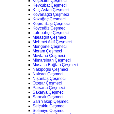
Keçeciler Çeşmeci
Keykubat Çeşmeci
Kılıç Aslan Çeşmeci
Kovanağzı Çeşmeci
Kozağaç Çeşmeci
Köprü Başı Çeşmeci
Köyceğiz Çeşmeci
Lalebahçe Çeşmeci
Malazgirt Çeşmeci
Mehmet Akif Çeşmeci
Mengene Çeşmeci
Meram Çeşmeci
Mevlana Çeşmeci
Mimarsinan Çeşmeci
Musalla Bağları Çeşmeci
Nakipoğlu Çeşmeci
Nalçacı Çeşmeci
Nişantaş Çeşmeci
Otogar Çeşmeci
Parsana Çeşmeci
Sakarya Çeşmeci
Sancak Çeşmeci
Sarı Yakup Çeşmeci
Selçuklu Çeşmeci
Selimiye Çeşmeci