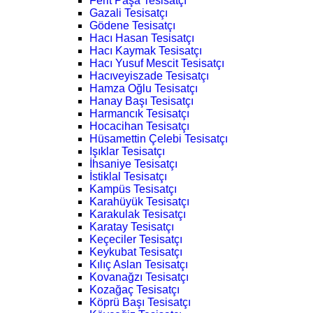
Ferit Paşa Tesisatçı
Gazali Tesisatçı
Gödene Tesisatçı
Hacı Hasan Tesisatçı
Hacı Kaymak Tesisatçı
Hacı Yusuf Mescit Tesisatçı
Hacıveyiszade Tesisatçı
Hamza Oğlu Tesisatçı
Hanay Başı Tesisatçı
Harmancık Tesisatçı
Hocacihan Tesisatçı
Hüsamettin Çelebi Tesisatçı
Işıklar Tesisatçı
İhsaniye Tesisatçı
İstiklal Tesisatçı
Kampüs Tesisatçı
Karahüyük Tesisatçı
Karakulak Tesisatçı
Karatay Tesisatçı
Keçeciler Tesisatçı
Keykubat Tesisatçı
Kılıç Aslan Tesisatçı
Kovanağzı Tesisatçı
Kozağaç Tesisatçı
Köprü Başı Tesisatçı