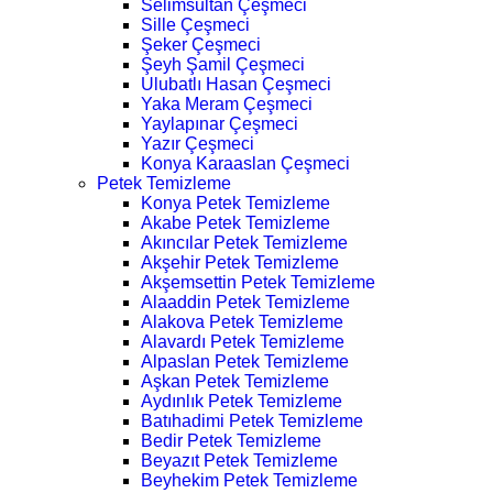
Selimsultan Çeşmeci
Sille Çeşmeci
Şeker Çeşmeci
Şeyh Şamil Çeşmeci
Ulubatlı Hasan Çeşmeci
Yaka Meram Çeşmeci
Yaylapınar Çeşmeci
Yazır Çeşmeci
Konya Karaaslan Çeşmeci
Petek Temizleme
Konya Petek Temizleme
Akabe Petek Temizleme
Akıncılar Petek Temizleme
Akşehir Petek Temizleme
Akşemsettin Petek Temizleme
Alaaddin Petek Temizleme
Alakova Petek Temizleme
Alavardı Petek Temizleme
Alpaslan Petek Temizleme
Aşkan Petek Temizleme
Aydınlık Petek Temizleme
Batıhadimi Petek Temizleme
Bedir Petek Temizleme
Beyazıt Petek Temizleme
Beyhekim Petek Temizleme