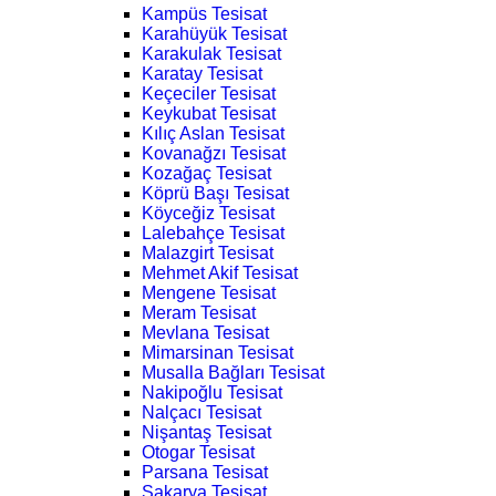
Kampüs Tesisat
Karahüyük Tesisat
Karakulak Tesisat
Karatay Tesisat
Keçeciler Tesisat
Keykubat Tesisat
Kılıç Aslan Tesisat
Kovanağzı Tesisat
Kozağaç Tesisat
Köprü Başı Tesisat
Köyceğiz Tesisat
Lalebahçe Tesisat
Malazgirt Tesisat
Mehmet Akif Tesisat
Mengene Tesisat
Meram Tesisat
Mevlana Tesisat
Mimarsinan Tesisat
Musalla Bağları Tesisat
Nakipoğlu Tesisat
Nalçacı Tesisat
Nişantaş Tesisat
Otogar Tesisat
Parsana Tesisat
Sakarya Tesisat