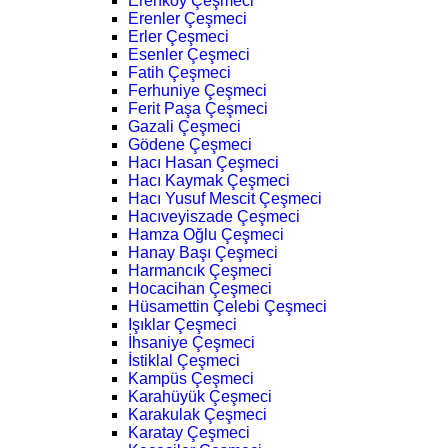
Erenköy Çeşmeci
Erenler Çeşmeci
Erler Çeşmeci
Esenler Çeşmeci
Fatih Çeşmeci
Ferhuniye Çeşmeci
Ferit Paşa Çeşmeci
Gazali Çeşmeci
Gödene Çeşmeci
Hacı Hasan Çeşmeci
Hacı Kaymak Çeşmeci
Hacı Yusuf Mescit Çeşmeci
Hacıveyiszade Çeşmeci
Hamza Oğlu Çeşmeci
Hanay Başı Çeşmeci
Harmancık Çeşmeci
Hocacihan Çeşmeci
Hüsamettin Çelebi Çeşmeci
Işıklar Çeşmeci
İhsaniye Çeşmeci
İstiklal Çeşmeci
Kampüs Çeşmeci
Karahüyük Çeşmeci
Karakulak Çeşmeci
Karatay Çeşmeci