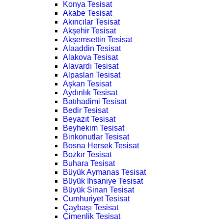
Konya Tesisat
Akabe Tesisat
Akıncılar Tesisat
Akşehir Tesisat
Akşemsettin Tesisat
Alaaddin Tesisat
Alakova Tesisat
Alavardı Tesisat
Alpaslan Tesisat
Aşkan Tesisat
Aydınlık Tesisat
Batıhadimi Tesisat
Bedir Tesisat
Beyazıt Tesisat
Beyhekim Tesisat
Binkonutlar Tesisat
Bosna Hersek Tesisat
Bozkır Tesisat
Buhara Tesisat
Büyük Aymanas Tesisat
Büyük İhsaniye Tesisat
Büyük Sinan Tesisat
Cumhuriyet Tesisat
Çaybaşı Tesisat
Çimenlik Tesisat