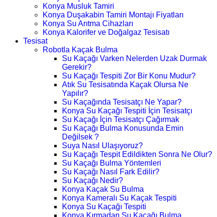
Konya Musluk Tamiri
Konya Duşakabin Tamiri Montajı Fiyatları
Konya Su Arıtma Cihazları
Konya Kalorifer ve Doğalgaz Tesisatı
Tesisat
Robotla Kaçak Bulma
Su Kaçağı Varken Nelerden Uzak Durmak
Gerekir?
Su Kaçağı Tespiti Zor Bir Konu Mudur?
Atık Su Tesisatında Kaçak Olursa Ne
Yapılır?
Su Kaçağında Tesisatçı Ne Yapar?
Konya Su Kaçağı Tespiti İçin Tesisatçı
Su Kaçağı İçin Tesisatçı Çağırmak
Su Kaçağı Bulma Konusunda Emin
Değilsek ?
Suya Nasıl Ulaşıyoruz?
Su Kaçağı Tespit Edildikten Sonra Ne Olur?
Su Kaçağı Bulma Yöntemleri
Su Kaçağı Nasıl Fark Edilir?
Su Kaçağı Nedir?
Konya Kaçak Su Bulma
Konya Kameralı Su Kaçak Tespiti
Konya Su Kaçağı Tespiti
Konya Kırmadan Su Kaçağı Bulma