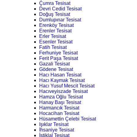
Çumra Tesisat
Devri Cedid Tesisat
Doğuş Tesisat
Dumlupınar Tesisat
Erenköy Tesisat
Erenler Tesisat
Erler Tesisat
Esenler Tesisat
Fatih Tesisat
Ferhuniye Tesisat
Ferit Paşa Tesisat
Gazali Tesisat
Gödene Tesisat
Hacı Hasan Tesisat
Hacı Kaymak Tesisat
Hacı Yusuf Mescit Tesisat
Hacıveyiszade Tesisat
Hamza Oğlu Tesisat
Hanay Başı Tesisat
Harmancık Tesisat
Hocacihan Tesisat
Hüsamettin Çelebi Tesisat
Işıklar Tesisat
İhsaniye Tesisat
İstiklal Tesisat