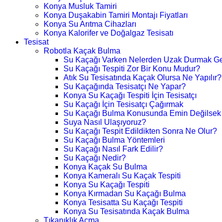
Konya Musluk Tamiri
Konya Duşakabin Tamiri Montajı Fiyatları
Konya Su Arıtma Cihazları
Konya Kalorifer ve Doğalgaz Tesisatı
Tesisat
Robotla Kaçak Bulma
Su Kaçağı Varken Nelerden Uzak Durmak Ge
Su Kaçağı Tespiti Zor Bir Konu Mudur?
Atık Su Tesisatında Kaçak Olursa Ne Yapılır?
Su Kaçağında Tesisatçı Ne Yapar?
Konya Su Kaçağı Tespiti İçin Tesisatçı
Su Kaçağı İçin Tesisatçı Çağırmak
Su Kaçağı Bulma Konusunda Emin Değilsek
Suya Nasıl Ulaşıyoruz?
Su Kaçağı Tespit Edildikten Sonra Ne Olur?
Su Kaçağı Bulma Yöntemleri
Su Kaçağı Nasıl Fark Edilir?
Su Kaçağı Nedir?
Konya Kaçak Su Bulma
Konya Kameralı Su Kaçak Tespiti
Konya Su Kaçağı Tespiti
Konya Kırmadan Su Kaçağı Bulma
Konya Tesisatta Su Kaçağı Tespiti
Konya Su Tesisatında Kaçak Bulma
Tıkanıklık Açma