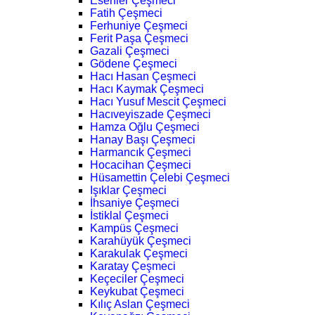
Esenler Çeşmeci
Fatih Çeşmeci
Ferhuniye Çeşmeci
Ferit Paşa Çeşmeci
Gazali Çeşmeci
Gödene Çeşmeci
Hacı Hasan Çeşmeci
Hacı Kaymak Çeşmeci
Hacı Yusuf Mescit Çeşmeci
Hacıveyiszade Çeşmeci
Hamza Oğlu Çeşmeci
Hanay Başı Çeşmeci
Harmancık Çeşmeci
Hocacihan Çeşmeci
Hüsamettin Çelebi Çeşmeci
Işıklar Çeşmeci
İhsaniye Çeşmeci
İstiklal Çeşmeci
Kampüs Çeşmeci
Karahüyük Çeşmeci
Karakulak Çeşmeci
Karatay Çeşmeci
Keçeciler Çeşmeci
Keykubat Çeşmeci
Kılıç Aslan Çeşmeci