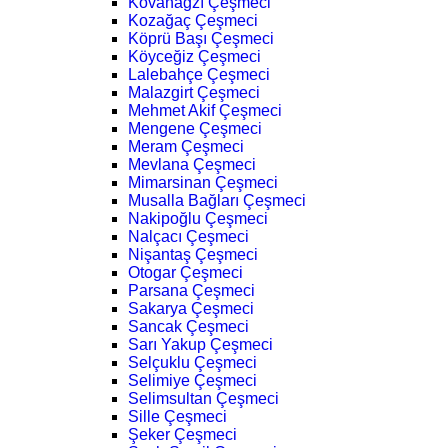
Kovanağzı Çeşmeci
Kozağaç Çeşmeci
Köprü Başı Çeşmeci
Köyceğiz Çeşmeci
Lalebahçe Çeşmeci
Malazgirt Çeşmeci
Mehmet Akif Çeşmeci
Mengene Çeşmeci
Meram Çeşmeci
Mevlana Çeşmeci
Mimarsinan Çeşmeci
Musalla Bağları Çeşmeci
Nakipoğlu Çeşmeci
Nalçacı Çeşmeci
Nişantaş Çeşmeci
Otogar Çeşmeci
Parsana Çeşmeci
Sakarya Çeşmeci
Sancak Çeşmeci
Sarı Yakup Çeşmeci
Selçuklu Çeşmeci
Selimiye Çeşmeci
Selimsultan Çeşmeci
Sille Çeşmeci
Şeker Çeşmeci