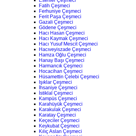
Esenler Çeşmeci
Fatih Çeşmeci
Ferhuniye Çeşmeci
Ferit Paşa Çeşmeci
Gazali Çeşmeci
Gödene Çeşmeci
Hacı Hasan Çeşmeci
Hacı Kaymak Çeşmeci
Hacı Yusuf Mescit Çeşmeci
Hacıveyiszade Çeşmeci
Hamza Oğlu Çeşmeci
Hanay Başı Çeşmeci
Harmancık Çeşmeci
Hocacihan Çeşmeci
Hüsamettin Çelebi Çeşmeci
Işıklar Çeşmeci
İhsaniye Çeşmeci
İstiklal Çeşmeci
Kampüs Çeşmeci
Karahüyük Çeşmeci
Karakulak Çeşmeci
Karatay Çeşmeci
Keçeciler Çeşmeci
Keykubat Çeşmeci
Kılıç Aslan Çeşmeci