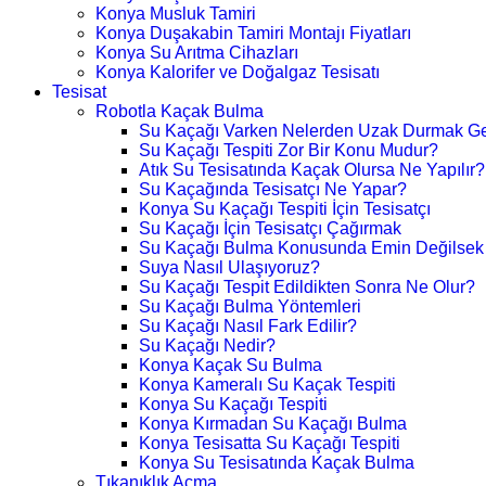
Konya Musluk Tamiri
Konya Duşakabin Tamiri Montajı Fiyatları
Konya Su Arıtma Cihazları
Konya Kalorifer ve Doğalgaz Tesisatı
Tesisat
Robotla Kaçak Bulma
Su Kaçağı Varken Nelerden Uzak Durmak Ge
Su Kaçağı Tespiti Zor Bir Konu Mudur?
Atık Su Tesisatında Kaçak Olursa Ne Yapılır?
Su Kaçağında Tesisatçı Ne Yapar?
Konya Su Kaçağı Tespiti İçin Tesisatçı
Su Kaçağı İçin Tesisatçı Çağırmak
Su Kaçağı Bulma Konusunda Emin Değilsek
Suya Nasıl Ulaşıyoruz?
Su Kaçağı Tespit Edildikten Sonra Ne Olur?
Su Kaçağı Bulma Yöntemleri
Su Kaçağı Nasıl Fark Edilir?
Su Kaçağı Nedir?
Konya Kaçak Su Bulma
Konya Kameralı Su Kaçak Tespiti
Konya Su Kaçağı Tespiti
Konya Kırmadan Su Kaçağı Bulma
Konya Tesisatta Su Kaçağı Tespiti
Konya Su Tesisatında Kaçak Bulma
Tıkanıklık Açma